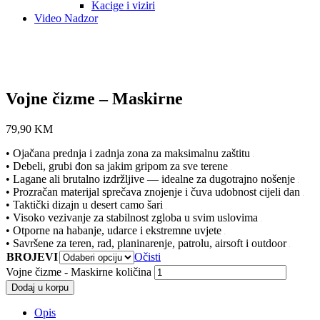
Kacige i viziri
Video Nadzor
Vojne čizme – Maskirne
79,90
KM
• Ojačana prednja i zadnja zona za maksimalnu zaštitu
• Debeli, grubi đon sa jakim gripom za sve terene
• Lagane ali brutalno izdržljive — idealne za dugotrajno nošenje
• Prozračan materijal sprečava znojenje i čuva udobnost cijeli dan
• Taktički dizajn u desert camo šari
• Visoko vezivanje za stabilnost zgloba u svim uslovima
• Otporne na habanje, udarce i ekstremne uvjete
• Savršene za teren, rad, planinarenje, patrolu, airsoft i outdoor
BROJEVI
Očisti
Vojne čizme - Maskirne količina
Dodaj u korpu
Opis