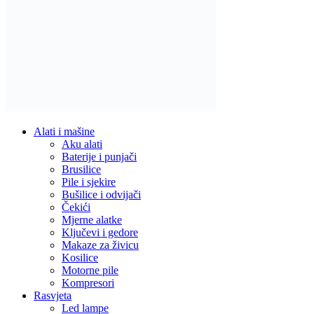
Alati i mašine
Aku alati
Baterije i punjači
Brusilice
Pile i sjekire
Bušilice i odvijači
Čekići
Mjerne alatke
Ključevi i gedore
Makaze za živicu
Kosilice
Motorne pile
Kompresori
Rasvjeta
Led lampe