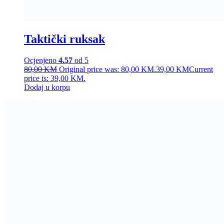
Taktički ruksak
Ocjenjeno
4.57
od 5
80,00
KM
Original price was: 80,00 KM.
39,00
KM
Current
price is: 39,00 KM.
Dodaj u korpu