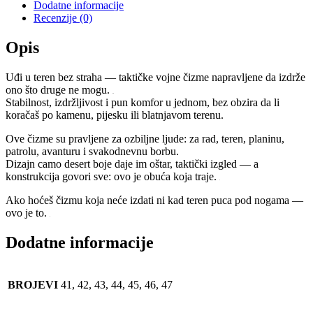
Dodatne informacije
Recenzije (0)
Opis
Uđi u teren bez straha — taktičke vojne čizme napravljene da izdrže
ono što druge ne mogu.
Stabilnost, izdržljivost i pun komfor u jednom, bez obzira da li
koračaš po kamenu, pijesku ili blatnjavom terenu.
Ove čizme su pravljene za ozbiljne ljude: za rad, teren, planinu,
patrolu, avanturu i svakodnevnu borbu.
Dizajn camo desert boje daje im oštar, taktički izgled — a
konstrukcija govori sve: ovo je obuća koja traje.
Ako hoćeš čizmu koja neće izdati ni kad teren puca pod nogama —
ovo je to.
Dodatne informacije
BROJEVI
41, 42, 43, 44, 45, 46, 47