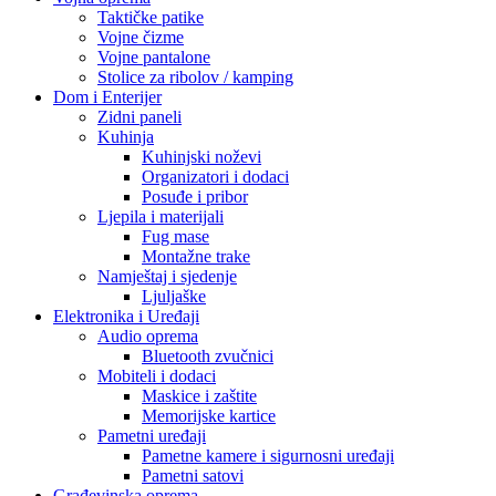
Taktičke patike
Vojne čizme
Vojne pantalone
Stolice za ribolov / kamping
Dom i Enterijer
Zidni paneli
Kuhinja
Kuhinjski noževi
Organizatori i dodaci
Posuđe i pribor
Ljepila i materijali
Fug mase
Montažne trake
Namještaj i sjedenje
Ljuljaške
Elektronika i Uređaji
Audio oprema
Bluetooth zvučnici
Mobiteli i dodaci
Maskice i zaštite
Memorijske kartice
Pametni uređaji
Pametne kamere i sigurnosni uređaji
Pametni satovi
Građevinska oprema