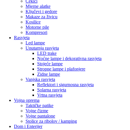
Čekići
Mjerne alatke
Ključevi i gedore
Makaze za živicu
Kosilice
Motorne pile
Kompresori
Rasvjeta
Led lampe
Unutarnja rasvjeta
LED trake
Noćne lampe i dekorativna rasvjeta
Stojeće lampe
Stropne lampe i plafonjere
Zidne lampe
Vanjska rasvjeta
Reflektori i sigurnosna rasvjeta
Solarna rasvjeta
Vrtna rasvjeta
Vojna oprema
Taktičke patike
Vojne čizme
Vojne pantalone
Stolice za ribolov / kamping
Dom i Enterijer