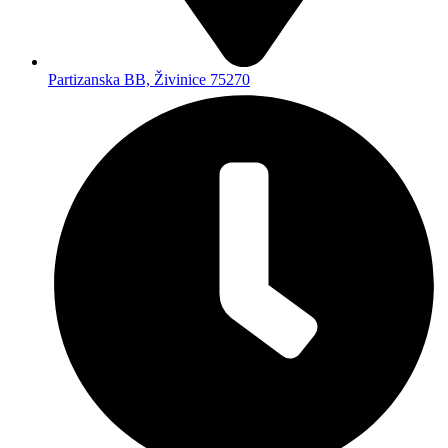
Partizanska BB, Živinice 75270