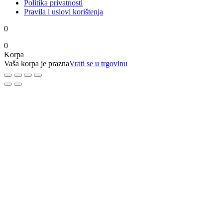
Politika privatnosti
Pravila i uslovi korištenja
0
0
Korpa
Vaša korpa je prazna
Vrati se u trgovinu