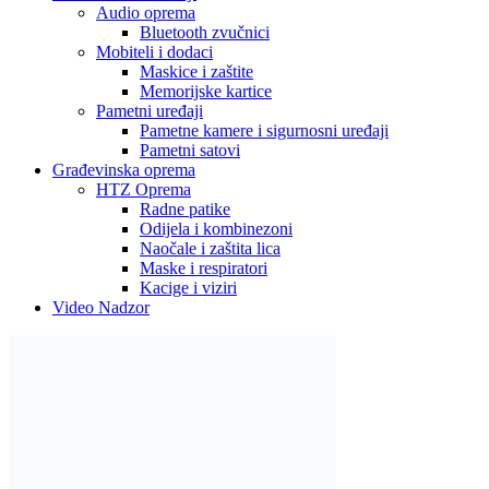
Audio oprema
Bluetooth zvučnici
Mobiteli i dodaci
Maskice i zaštite
Memorijske kartice
Pametni uređaji
Pametne kamere i sigurnosni uređaji
Pametni satovi
Građevinska oprema
HTZ Oprema
Radne patike
Odijela i kombinezoni
Naočale i zaštita lica
Maske i respiratori
Kacige i viziri
Video Nadzor