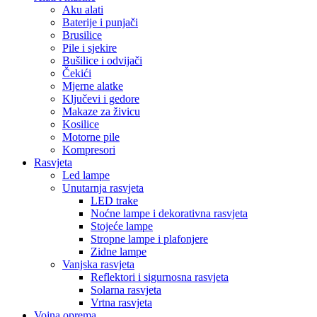
Aku alati
Baterije i punjači
Brusilice
Pile i sjekire
Bušilice i odvijači
Čekići
Mjerne alatke
Ključevi i gedore
Makaze za živicu
Kosilice
Motorne pile
Kompresori
Rasvjeta
Led lampe
Unutarnja rasvjeta
LED trake
Noćne lampe i dekorativna rasvjeta
Stojeće lampe
Stropne lampe i plafonjere
Zidne lampe
Vanjska rasvjeta
Reflektori i sigurnosna rasvjeta
Solarna rasvjeta
Vrtna rasvjeta
Vojna oprema