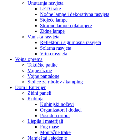
Unutarnja rasvjeta
LED trake
Noćne lampe i dekorativna rasvjeta
Stojeće lampe
Stropne lampe i plafonjere
Zidne lampe
Vanjska rasvjeta
Reflektori i sigurnosna rasvjeta
Solarna rasvjeta
Vrtna rasvjeta
Vojna oprema
Taktičke patike
Vojne čizme
Vojne pantalone
Stolice za ribolov / kamping
Dom i Enterijer
Zidni paneli
Kuhinja
Kuhinjski noževi
Organizatori i dodaci
Posuđe i pribor
Ljepila i materijali
Fug mase
Montažne trake
Namještaj i sjedenje