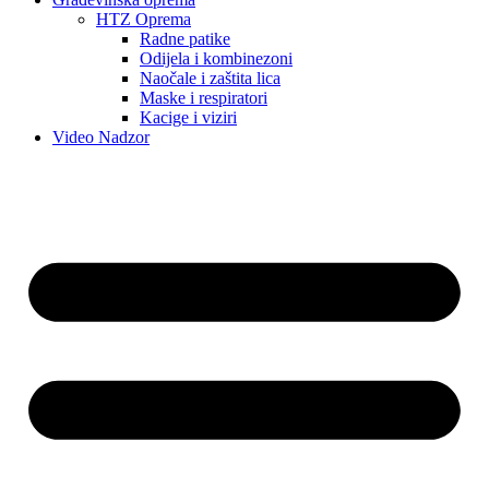
HTZ Oprema
Radne patike
Odijela i kombinezoni
Naočale i zaštita lica
Maske i respiratori
Kacige i viziri
Video Nadzor