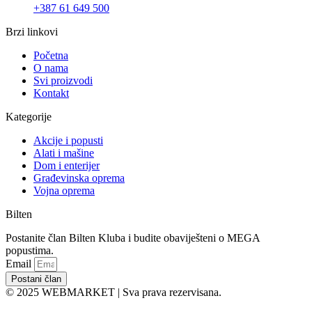
+387 61 649 500
Brzi linkovi
Početna
O nama
Svi proizvodi
Kontakt
Kategorije
Akcije i popusti
Alati i mašine
Dom i enterijer
Građevinska oprema
Vojna oprema
Bilten
Postanite član Bilten Kluba i budite obaviješteni o MEGA
popustima.
Email
Postani član
© 2025 WEBMARKET | Sva prava rezervisana.