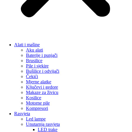
Alati i mašine
Aku alati
Baterije i punjači
Brusilice
Pile i sjekire
Bušilice i odvijači
Čekići
Mjerne alatke
Ključevi i gedore
Makaze za živicu
Kosilice
Motorne pile
Kompresori
Rasvjeta
Led lampe
Unutarnja rasvjeta
LED trake