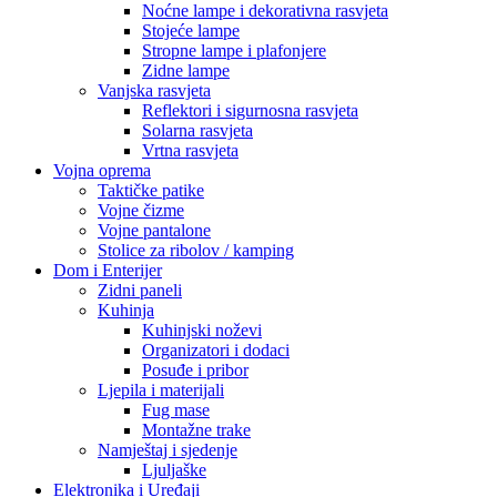
Noćne lampe i dekorativna rasvjeta
Stojeće lampe
Stropne lampe i plafonjere
Zidne lampe
Vanjska rasvjeta
Reflektori i sigurnosna rasvjeta
Solarna rasvjeta
Vrtna rasvjeta
Vojna oprema
Taktičke patike
Vojne čizme
Vojne pantalone
Stolice za ribolov / kamping
Dom i Enterijer
Zidni paneli
Kuhinja
Kuhinjski noževi
Organizatori i dodaci
Posuđe i pribor
Ljepila i materijali
Fug mase
Montažne trake
Namještaj i sjedenje
Ljuljaške
Elektronika i Uređaji