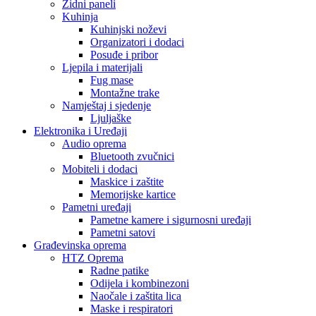
Zidni paneli
Kuhinja
Kuhinjski noževi
Organizatori i dodaci
Posuđe i pribor
Ljepila i materijali
Fug mase
Montažne trake
Namještaj i sjedenje
Ljuljaške
Elektronika i Uređaji
Audio oprema
Bluetooth zvučnici
Mobiteli i dodaci
Maskice i zaštite
Memorijske kartice
Pametni uređaji
Pametne kamere i sigurnosni uređaji
Pametni satovi
Građevinska oprema
HTZ Oprema
Radne patike
Odijela i kombinezoni
Naočale i zaštita lica
Maske i respiratori