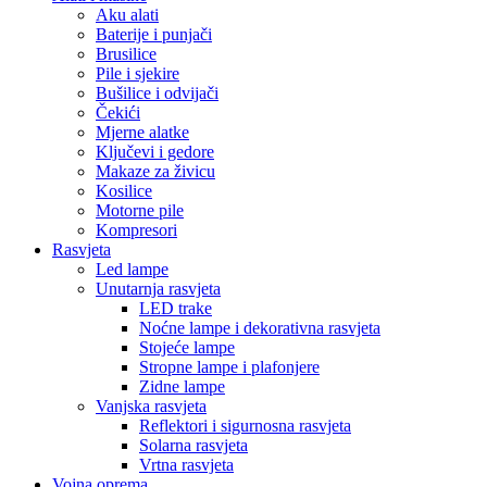
Aku alati
Baterije i punjači
Brusilice
Pile i sjekire
Bušilice i odvijači
Čekići
Mjerne alatke
Ključevi i gedore
Makaze za živicu
Kosilice
Motorne pile
Kompresori
Rasvjeta
Led lampe
Unutarnja rasvjeta
LED trake
Noćne lampe i dekorativna rasvjeta
Stojeće lampe
Stropne lampe i plafonjere
Zidne lampe
Vanjska rasvjeta
Reflektori i sigurnosna rasvjeta
Solarna rasvjeta
Vrtna rasvjeta
Vojna oprema