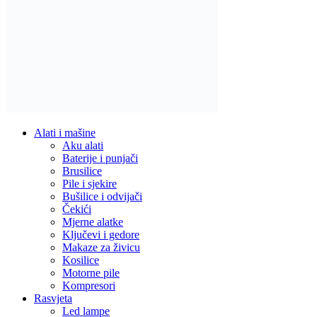
Alati i mašine
Aku alati
Baterije i punjači
Brusilice
Pile i sjekire
Bušilice i odvijači
Čekići
Mjerne alatke
Ključevi i gedore
Makaze za živicu
Kosilice
Motorne pile
Kompresori
Rasvjeta
Led lampe