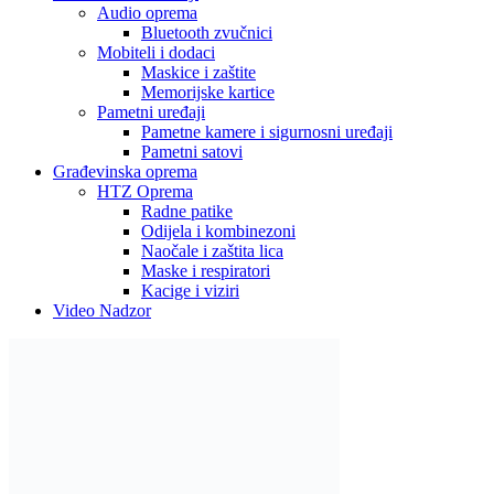
Audio oprema
Bluetooth zvučnici
Mobiteli i dodaci
Maskice i zaštite
Memorijske kartice
Pametni uređaji
Pametne kamere i sigurnosni uređaji
Pametni satovi
Građevinska oprema
HTZ Oprema
Radne patike
Odijela i kombinezoni
Naočale i zaštita lica
Maske i respiratori
Kacige i viziri
Video Nadzor