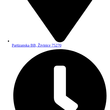
Partizanska BB, Živinice 75270