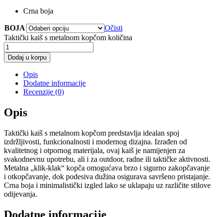
Crna boja
BOJA
Očisti
Taktički kaiš s metalnom kopčom količina
Dodaj u korpu
Opis
Dodatne informacije
Recenzije (0)
Opis
Taktički kaiš s metalnom kopčom predstavlja idealan spoj
izdržljivosti, funkcionalnosti i modernog dizajna. Izrađen od
kvalitetnog i otpornog materijala, ovaj kaiš je namijenjen za
svakodnevnu upotrebu, ali i za outdoor, radne ili taktičke aktivnosti.
Metalna „klik-klak“ kopča omogućava brzo i sigurno zakopčavanje
i otkopčavanje, dok podesiva dužina osigurava savršeno pristajanje.
Crna boja i minimalistički izgled lako se uklapaju uz različite stilove
odijevanja.
Dodatne informacije