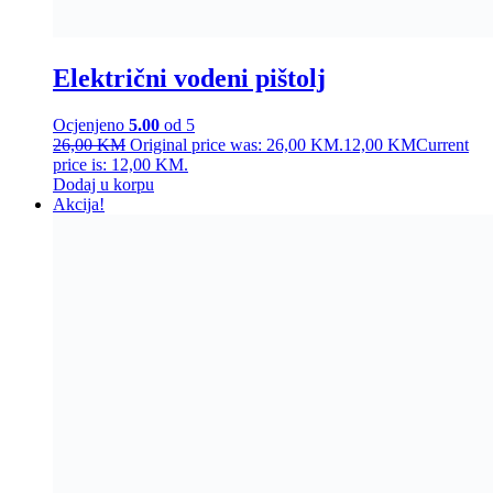
Električni vodeni pištolj
Ocjenjeno
5.00
od 5
26,00
KM
Original price was: 26,00 KM.
12,00
KM
Current
price is: 12,00 KM.
Dodaj u korpu
Akcija!