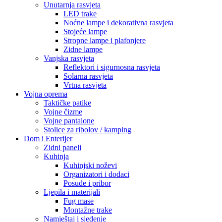
Unutarnja rasvjeta
LED trake
Noćne lampe i dekorativna rasvjeta
Stojeće lampe
Stropne lampe i plafonjere
Zidne lampe
Vanjska rasvjeta
Reflektori i sigurnosna rasvjeta
Solarna rasvjeta
Vrtna rasvjeta
Vojna oprema
Taktičke patike
Vojne čizme
Vojne pantalone
Stolice za ribolov / kamping
Dom i Enterijer
Zidni paneli
Kuhinja
Kuhinjski noževi
Organizatori i dodaci
Posuđe i pribor
Ljepila i materijali
Fug mase
Montažne trake
Namještaj i sjedenje