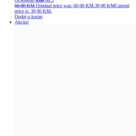
Ocjenjeno
4.60
od 5
60,00
KM
Original price was: 60,00 KM.
39,90
KM
Current
price is: 39,90 KM.
Dodaj u korpu
Akcija!