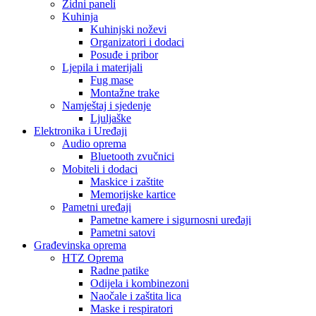
Zidni paneli
Kuhinja
Kuhinjski noževi
Organizatori i dodaci
Posuđe i pribor
Ljepila i materijali
Fug mase
Montažne trake
Namještaj i sjedenje
Ljuljaške
Elektronika i Uređaji
Audio oprema
Bluetooth zvučnici
Mobiteli i dodaci
Maskice i zaštite
Memorijske kartice
Pametni uređaji
Pametne kamere i sigurnosni uređaji
Pametni satovi
Građevinska oprema
HTZ Oprema
Radne patike
Odijela i kombinezoni
Naočale i zaštita lica
Maske i respiratori