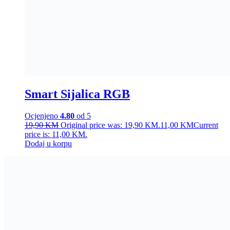
Smart Sijalica RGB
Ocjenjeno
4.80
od 5
19,90
KM
Original price was: 19,90 KM.
11,00
KM
Current
price is: 11,00 KM.
Dodaj u korpu