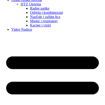
HTZ Oprema
Radne patike
Odijela i kombinezoni
Naočale i zaštita lica
Maske i respiratori
Kacige i viziri
Video Nadzor