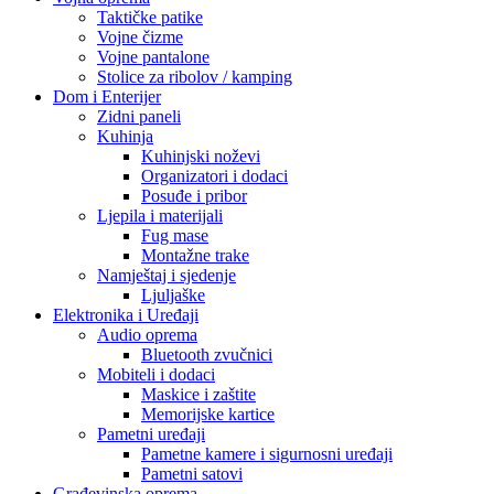
Taktičke patike
Vojne čizme
Vojne pantalone
Stolice za ribolov / kamping
Dom i Enterijer
Zidni paneli
Kuhinja
Kuhinjski noževi
Organizatori i dodaci
Posuđe i pribor
Ljepila i materijali
Fug mase
Montažne trake
Namještaj i sjedenje
Ljuljaške
Elektronika i Uređaji
Audio oprema
Bluetooth zvučnici
Mobiteli i dodaci
Maskice i zaštite
Memorijske kartice
Pametni uređaji
Pametne kamere i sigurnosni uređaji
Pametni satovi
Građevinska oprema