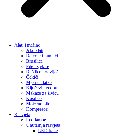
Alati i mašine
Aku alati
Baterije i punjači
Brusilice
Pile i sjekire
Bušilice i odvijači
Čekići
Mjerne alatke
Ključevi i gedore
Makaze za živicu
Kosilice
Motorne pile
Kompresori
Rasvjeta
Led lampe
Unutarnja rasvjeta
LED trake