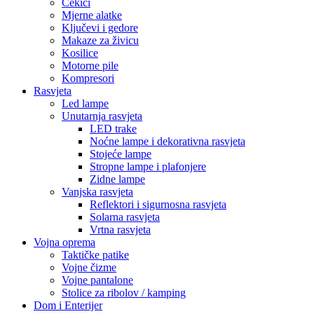
Čekići
Mjerne alatke
Ključevi i gedore
Makaze za živicu
Kosilice
Motorne pile
Kompresori
Rasvjeta
Led lampe
Unutarnja rasvjeta
LED trake
Noćne lampe i dekorativna rasvjeta
Stojeće lampe
Stropne lampe i plafonjere
Zidne lampe
Vanjska rasvjeta
Reflektori i sigurnosna rasvjeta
Solarna rasvjeta
Vrtna rasvjeta
Vojna oprema
Taktičke patike
Vojne čizme
Vojne pantalone
Stolice za ribolov / kamping
Dom i Enterijer