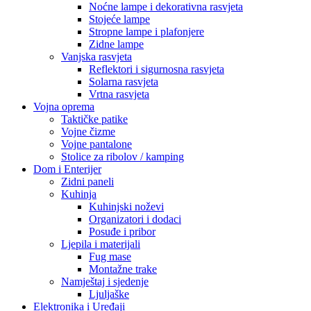
Noćne lampe i dekorativna rasvjeta
Stojeće lampe
Stropne lampe i plafonjere
Zidne lampe
Vanjska rasvjeta
Reflektori i sigurnosna rasvjeta
Solarna rasvjeta
Vrtna rasvjeta
Vojna oprema
Taktičke patike
Vojne čizme
Vojne pantalone
Stolice za ribolov / kamping
Dom i Enterijer
Zidni paneli
Kuhinja
Kuhinjski noževi
Organizatori i dodaci
Posuđe i pribor
Ljepila i materijali
Fug mase
Montažne trake
Namještaj i sjedenje
Ljuljaške
Elektronika i Uređaji