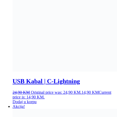
USB Kabal | C-Lightning
24,90
KM
Original price was: 24,90 KM.
14,90
KM
Current
price is: 14,90 KM.
Dodaj u korpu
Akcija!