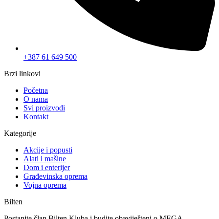
+387 61 649 500
Brzi linkovi
Početna
O nama
Svi proizvodi
Kontakt
Kategorije
Akcije i popusti
Alati i mašine
Dom i enterijer
Građevinska oprema
Vojna oprema
Bilten
Postanite član Bilten Kluba i budite obaviješteni o MEGA