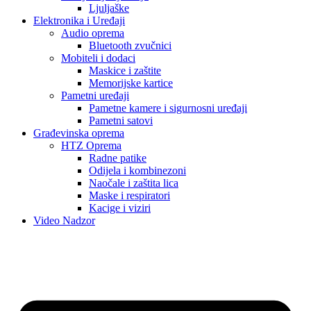
Ljuljaške
Elektronika i Uređaji
Audio oprema
Bluetooth zvučnici
Mobiteli i dodaci
Maskice i zaštite
Memorijske kartice
Pametni uređaji
Pametne kamere i sigurnosni uređaji
Pametni satovi
Građevinska oprema
HTZ Oprema
Radne patike
Odijela i kombinezoni
Naočale i zaštita lica
Maske i respiratori
Kacige i viziri
Video Nadzor