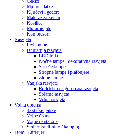
Čekići
Mjerne alatke
Ključevi i gedore
Makaze za živicu
Kosilice
Motorne pile
Kompresori
Rasvjeta
Led lampe
Unutarnja rasvjeta
LED trake
Noćne lampe i dekorativna rasvjeta
Stojeće lampe
Stropne lampe i plafonjere
Zidne lampe
Vanjska rasvjeta
Reflektori i sigurnosna rasvjeta
Solarna rasvjeta
Vrtna rasvjeta
Vojna oprema
Taktičke patike
Vojne čizme
Vojne pantalone
Stolice za ribolov / kamping
Dom i Enterijer