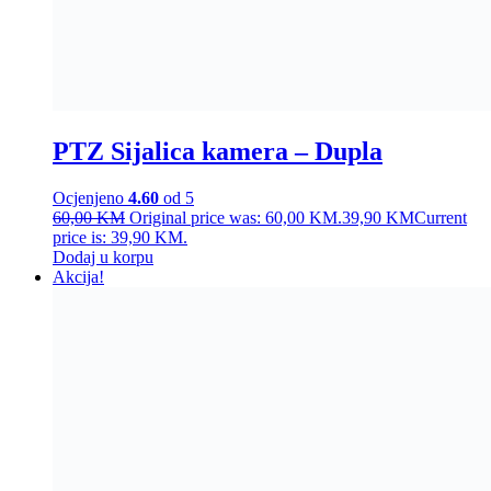
PTZ Sijalica kamera – Dupla
Ocjenjeno
4.60
od 5
60,00
KM
Original price was: 60,00 KM.
39,90
KM
Current
price is: 39,90 KM.
Dodaj u korpu
Akcija!