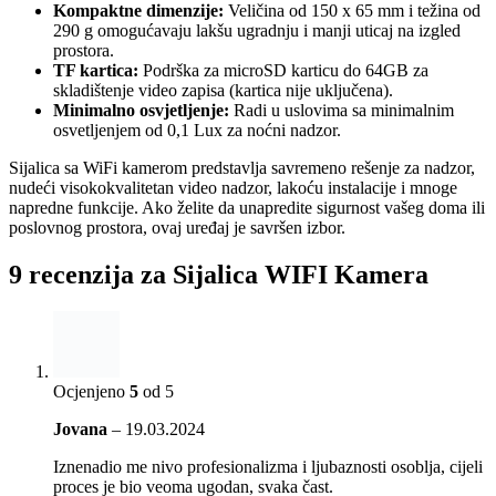
Kompaktne dimenzije:
Veličina od 150 x 65 mm i težina od
290 g omogućavaju lakšu ugradnju i manji uticaj na izgled
prostora.
TF kartica:
Podrška za microSD karticu do 64GB za
skladištenje video zapisa (kartica nije uključena).
Minimalno osvjetljenje:
Radi u uslovima sa minimalnim
osvetljenjem od 0,1 Lux za noćni nadzor.
Sijalica sa WiFi kamerom predstavlja savremeno rešenje za nadzor,
nudeći visokokvalitetan video nadzor, lakoću instalacije i mnoge
napredne funkcije. Ako želite da unapredite sigurnost vašeg doma ili
poslovnog prostora, ovaj uređaj je savršen izbor.
9 recenzija za
Sijalica WIFI Kamera
Ocjenjeno
5
od 5
Jovana
–
19.03.2024
Iznenadio me nivo profesionalizma i ljubaznosti osoblja, cijeli
proces je bio veoma ugodan, svaka čast.