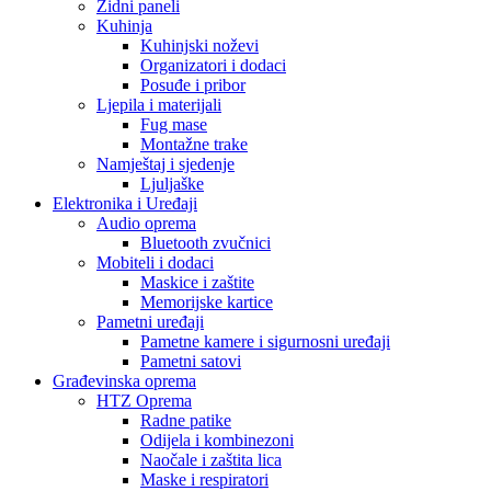
Zidni paneli
Kuhinja
Kuhinjski noževi
Organizatori i dodaci
Posuđe i pribor
Ljepila i materijali
Fug mase
Montažne trake
Namještaj i sjedenje
Ljuljaške
Elektronika i Uređaji
Audio oprema
Bluetooth zvučnici
Mobiteli i dodaci
Maskice i zaštite
Memorijske kartice
Pametni uređaji
Pametne kamere i sigurnosni uređaji
Pametni satovi
Građevinska oprema
HTZ Oprema
Radne patike
Odijela i kombinezoni
Naočale i zaštita lica
Maske i respiratori