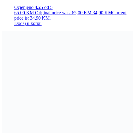
Ocjenjeno
4.25
od 5
65,00
KM
Original price was: 65,00 KM.
34,90
KM
Current
price is: 34,90 KM.
Dodaj u korpu