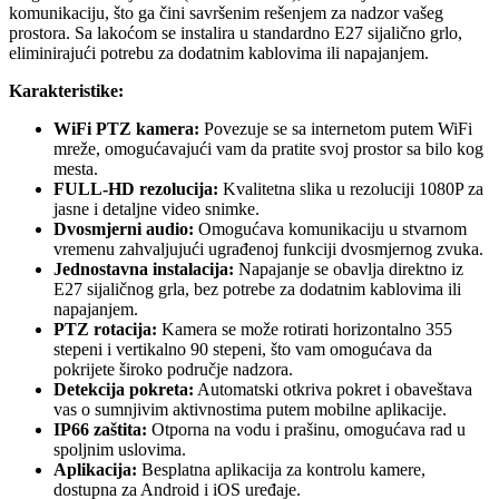
komunikaciju, što ga čini savršenim rešenjem za nadzor vašeg
prostora. Sa lakoćom se instalira u standardno E27 sijalično grlo,
eliminirajući potrebu za dodatnim kablovima ili napajanjem.
Karakteristike:
WiFi PTZ kamera:
Povezuje se sa internetom putem WiFi
mreže, omogućavajući vam da pratite svoj prostor sa bilo kog
mesta.
FULL-HD rezolucija:
Kvalitetna slika u rezoluciji 1080P za
jasne i detaljne video snimke.
Dvosmjerni audio:
Omogućava komunikaciju u stvarnom
vremenu zahvaljujući ugrađenoj funkciji dvosmjernog zvuka.
Jednostavna instalacija:
Napajanje se obavlja direktno iz
E27 sijaličnog grla, bez potrebe za dodatnim kablovima ili
napajanjem.
PTZ rotacija:
Kamera se može rotirati horizontalno 355
stepeni i vertikalno 90 stepeni, što vam omogućava da
pokrijete široko područje nadzora.
Detekcija pokreta:
Automatski otkriva pokret i obaveštava
vas o sumnjivim aktivnostima putem mobilne aplikacije.
IP66 zaštita:
Otporna na vodu i prašinu, omogućava rad u
spoljnim uslovima.
Aplikacija:
Besplatna aplikacija za kontrolu kamere,
dostupna za Android i iOS uređaje.