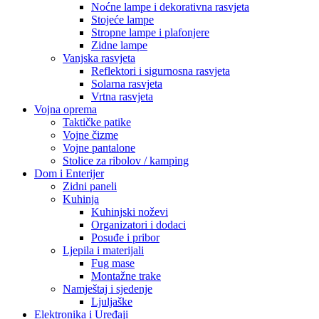
Noćne lampe i dekorativna rasvjeta
Stojeće lampe
Stropne lampe i plafonjere
Zidne lampe
Vanjska rasvjeta
Reflektori i sigurnosna rasvjeta
Solarna rasvjeta
Vrtna rasvjeta
Vojna oprema
Taktičke patike
Vojne čizme
Vojne pantalone
Stolice za ribolov / kamping
Dom i Enterijer
Zidni paneli
Kuhinja
Kuhinjski noževi
Organizatori i dodaci
Posuđe i pribor
Ljepila i materijali
Fug mase
Montažne trake
Namještaj i sjedenje
Ljuljaške
Elektronika i Uređaji