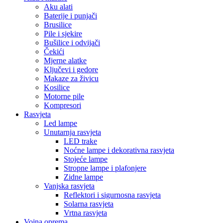
Aku alati
Baterije i punjači
Brusilice
Pile i sjekire
Bušilice i odvijači
Čekići
Mjerne alatke
Ključevi i gedore
Makaze za živicu
Kosilice
Motorne pile
Kompresori
Rasvjeta
Led lampe
Unutarnja rasvjeta
LED trake
Noćne lampe i dekorativna rasvjeta
Stojeće lampe
Stropne lampe i plafonjere
Zidne lampe
Vanjska rasvjeta
Reflektori i sigurnosna rasvjeta
Solarna rasvjeta
Vrtna rasvjeta
Vojna oprema