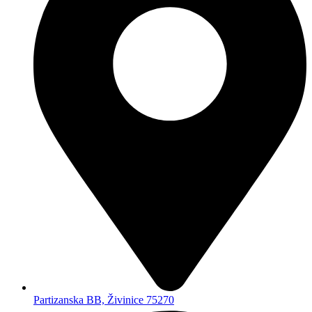
Partizanska BB, Živinice 75270