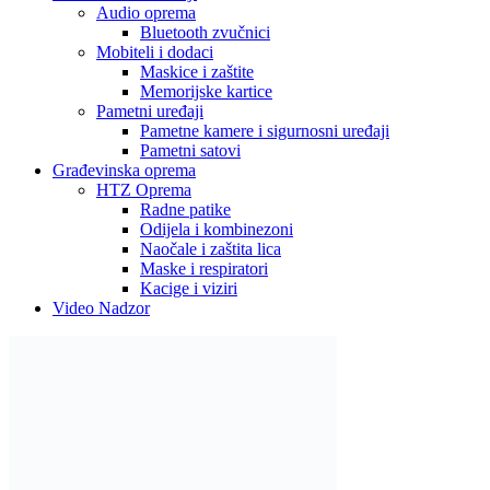
Audio oprema
Bluetooth zvučnici
Mobiteli i dodaci
Maskice i zaštite
Memorijske kartice
Pametni uređaji
Pametne kamere i sigurnosni uređaji
Pametni satovi
Građevinska oprema
HTZ Oprema
Radne patike
Odijela i kombinezoni
Naočale i zaštita lica
Maske i respiratori
Kacige i viziri
Video Nadzor