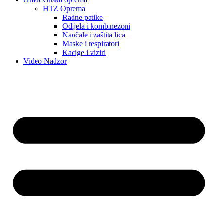
HTZ Oprema
Radne patike
Odijela i kombinezoni
Naočale i zaštita lica
Maske i respiratori
Kacige i viziri
Video Nadzor