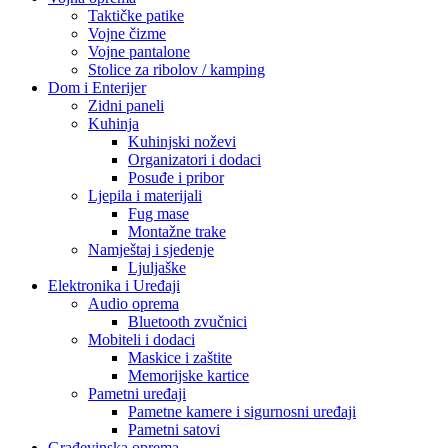
Taktičke patike
Vojne čizme
Vojne pantalone
Stolice za ribolov / kamping
Dom i Enterijer
Zidni paneli
Kuhinja
Kuhinjski noževi
Organizatori i dodaci
Posuđe i pribor
Ljepila i materijali
Fug mase
Montažne trake
Namještaj i sjedenje
Ljuljaške
Elektronika i Uređaji
Audio oprema
Bluetooth zvučnici
Mobiteli i dodaci
Maskice i zaštite
Memorijske kartice
Pametni uređaji
Pametne kamere i sigurnosni uređaji
Pametni satovi
Građevinska oprema