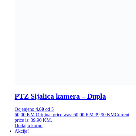
PTZ Sijalica kamera – Dupla
Ocjenjeno
4.60
od 5
60,00
KM
Original price was: 60,00 KM.
39,90
KM
Current
price is: 39,90 KM.
Dodaj u korpu
Akcija!