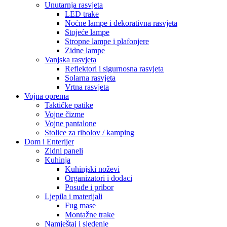
Unutarnja rasvjeta
LED trake
Noćne lampe i dekorativna rasvjeta
Stojeće lampe
Stropne lampe i plafonjere
Zidne lampe
Vanjska rasvjeta
Reflektori i sigurnosna rasvjeta
Solarna rasvjeta
Vrtna rasvjeta
Vojna oprema
Taktičke patike
Vojne čizme
Vojne pantalone
Stolice za ribolov / kamping
Dom i Enterijer
Zidni paneli
Kuhinja
Kuhinjski noževi
Organizatori i dodaci
Posuđe i pribor
Ljepila i materijali
Fug mase
Montažne trake
Namještaj i sjedenje