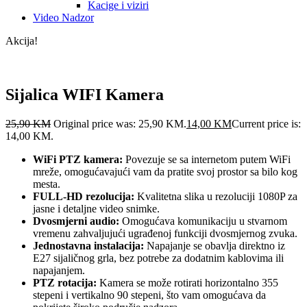
Kacige i viziri
Video Nadzor
Akcija!
Sijalica WIFI Kamera
25,90
KM
Original price was: 25,90 KM.
14,00
KM
Current price is:
14,00 KM.
WiFi PTZ kamera:
Povezuje se sa internetom putem WiFi
mreže, omogućavajući vam da pratite svoj prostor sa bilo kog
mesta.
FULL-HD rezolucija:
Kvalitetna slika u rezoluciji 1080P za
jasne i detaljne video snimke.
Dvosmjerni audio:
Omogućava komunikaciju u stvarnom
vremenu zahvaljujući ugrađenoj funkciji dvosmjernog zvuka.
Jednostavna instalacija:
Napajanje se obavlja direktno iz
E27 sijaličnog grla, bez potrebe za dodatnim kablovima ili
napajanjem.
PTZ rotacija:
Kamera se može rotirati horizontalno 355
stepeni i vertikalno 90 stepeni, što vam omogućava da