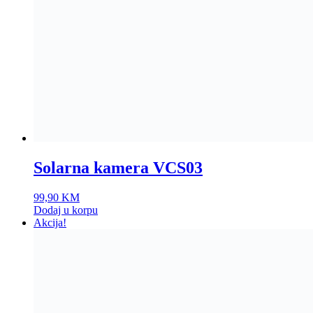
Solarna kamera VCS03
99,90
KM
Dodaj u korpu
Akcija!