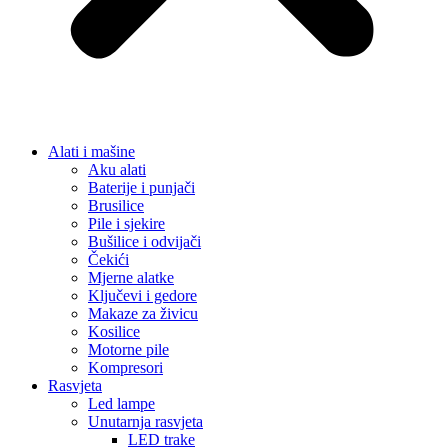
Alati i mašine
Aku alati
Baterije i punjači
Brusilice
Pile i sjekire
Bušilice i odvijači
Čekići
Mjerne alatke
Ključevi i gedore
Makaze za živicu
Kosilice
Motorne pile
Kompresori
Rasvjeta
Led lampe
Unutarnja rasvjeta
LED trake