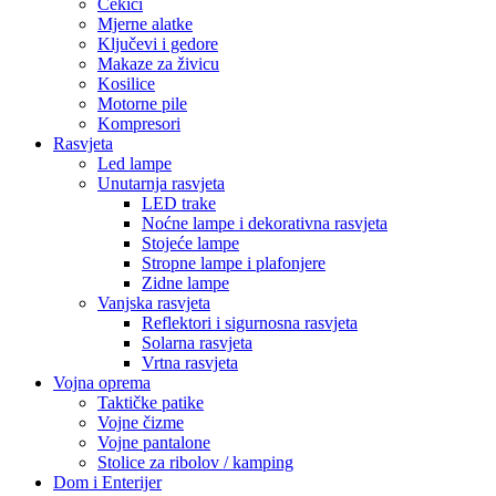
Čekići
Mjerne alatke
Ključevi i gedore
Makaze za živicu
Kosilice
Motorne pile
Kompresori
Rasvjeta
Led lampe
Unutarnja rasvjeta
LED trake
Noćne lampe i dekorativna rasvjeta
Stojeće lampe
Stropne lampe i plafonjere
Zidne lampe
Vanjska rasvjeta
Reflektori i sigurnosna rasvjeta
Solarna rasvjeta
Vrtna rasvjeta
Vojna oprema
Taktičke patike
Vojne čizme
Vojne pantalone
Stolice za ribolov / kamping
Dom i Enterijer