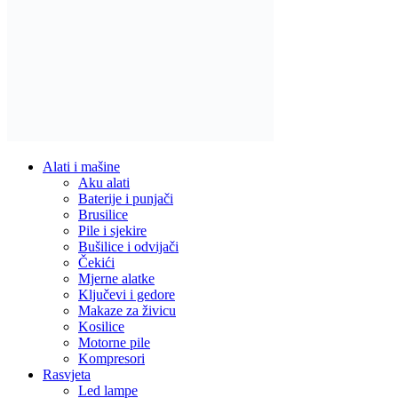
Alati i mašine
Aku alati
Baterije i punjači
Brusilice
Pile i sjekire
Bušilice i odvijači
Čekići
Mjerne alatke
Ključevi i gedore
Makaze za živicu
Kosilice
Motorne pile
Kompresori
Rasvjeta
Led lampe