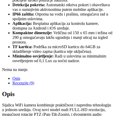
pokrijete široko područje nadzora.
Detekcija pokreta:
Automatski otkriva pokret i obaveštava
vas o sumnjivim aktivnostima putem mobilne aplikacije.
IP66 zaštita:
Otporna na vodu i prašinu, omogućava rad u
spoljnim uslovima.
Aplikacija:
Besplatna aplikacija za kontrolu kamere,
dostupna za Android i iOS uređaje.
Kompaktne dimenzije:
Veličina od 150 x 65 mm i težina od
290 g omogućavaju lakšu ugradnju i manji uticaj na izgled
prostora.
TF kartica:
Podrška za microSD karticu do 64GB za
skladištenje video zapisa (kartica nije uključena).
Minimalno osvjetljenje:
Radi u uslovima sa minimalnim
osvetljenjem od 0,1 Lux za noćni nadzor.
Nema na stanju
Opis
Recenzije (9)
Opis
Sijalica WiFi kamera kombinuje praktičnost i naprednu tehnologiju
u jednom uređaju. Ovaj novi model nudi FULL-HD rezoluciju,
mogućnost rotacije PTZ (Pan-Tilt-Zoom), i dvosmjerni audio