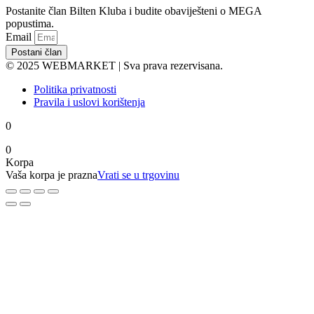
Postanite član Bilten Kluba i budite obaviješteni o MEGA
popustima.
Email
Postani član
© 2025 WEBMARKET | Sva prava rezervisana.
Politika privatnosti
Pravila i uslovi korištenja
0
0
Korpa
Vaša korpa je prazna
Vrati se u trgovinu