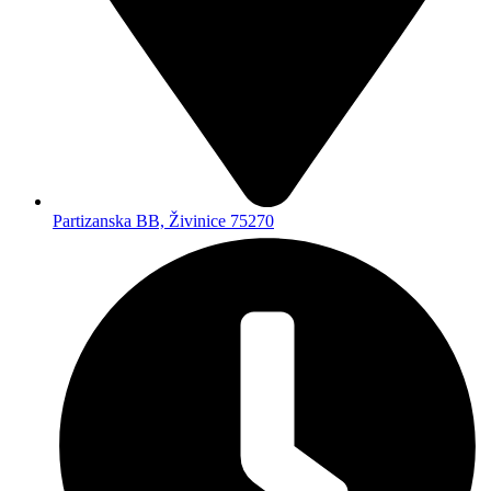
Partizanska BB, Živinice 75270