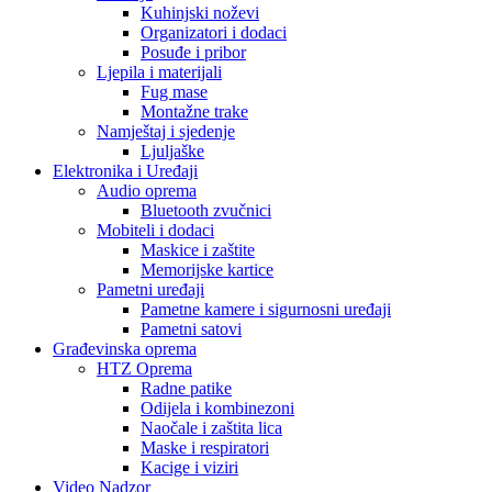
Kuhinjski noževi
Organizatori i dodaci
Posuđe i pribor
Ljepila i materijali
Fug mase
Montažne trake
Namještaj i sjedenje
Ljuljaške
Elektronika i Uređaji
Audio oprema
Bluetooth zvučnici
Mobiteli i dodaci
Maskice i zaštite
Memorijske kartice
Pametni uređaji
Pametne kamere i sigurnosni uređaji
Pametni satovi
Građevinska oprema
HTZ Oprema
Radne patike
Odijela i kombinezoni
Naočale i zaštita lica
Maske i respiratori
Kacige i viziri
Video Nadzor