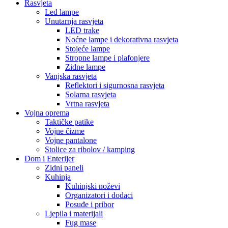
Rasvjeta
Led lampe
Unutarnja rasvjeta
LED trake
Noćne lampe i dekorativna rasvjeta
Stojeće lampe
Stropne lampe i plafonjere
Zidne lampe
Vanjska rasvjeta
Reflektori i sigurnosna rasvjeta
Solarna rasvjeta
Vrtna rasvjeta
Vojna oprema
Taktičke patike
Vojne čizme
Vojne pantalone
Stolice za ribolov / kamping
Dom i Enterijer
Zidni paneli
Kuhinja
Kuhinjski noževi
Organizatori i dodaci
Posuđe i pribor
Ljepila i materijali
Fug mase