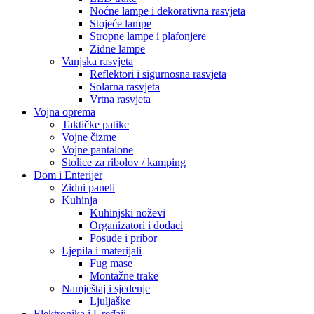
Noćne lampe i dekorativna rasvjeta
Stojeće lampe
Stropne lampe i plafonjere
Zidne lampe
Vanjska rasvjeta
Reflektori i sigurnosna rasvjeta
Solarna rasvjeta
Vrtna rasvjeta
Vojna oprema
Taktičke patike
Vojne čizme
Vojne pantalone
Stolice za ribolov / kamping
Dom i Enterijer
Zidni paneli
Kuhinja
Kuhinjski noževi
Organizatori i dodaci
Posuđe i pribor
Ljepila i materijali
Fug mase
Montažne trake
Namještaj i sjedenje
Ljuljaške
Elektronika i Uređaji