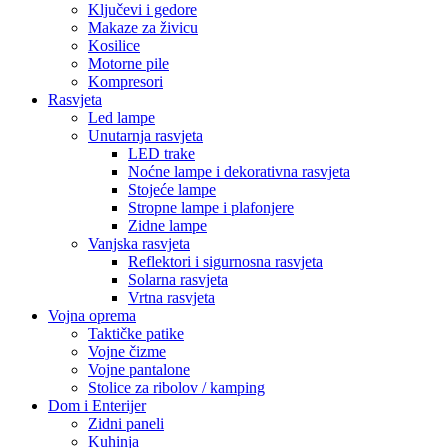
Ključevi i gedore
Makaze za živicu
Kosilice
Motorne pile
Kompresori
Rasvjeta
Led lampe
Unutarnja rasvjeta
LED trake
Noćne lampe i dekorativna rasvjeta
Stojeće lampe
Stropne lampe i plafonjere
Zidne lampe
Vanjska rasvjeta
Reflektori i sigurnosna rasvjeta
Solarna rasvjeta
Vrtna rasvjeta
Vojna oprema
Taktičke patike
Vojne čizme
Vojne pantalone
Stolice za ribolov / kamping
Dom i Enterijer
Zidni paneli
Kuhinja