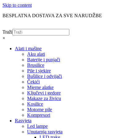
Skip to content
BESPLATNA DOSTAVA ZA SVE NARUDŽBE
Traži
×
Alati i mašine
Aku alati
Baterije i punjači
Brusilice
Pile i sjekire
Bušilice i odvijači
Čekići
Mjerne alatke
Ključevi i gedore
Makaze za živicu
Kosilice
Motorne pile
Kompresori
Rasvjeta
Led lampe
Unutarnja rasvjeta
LED trake