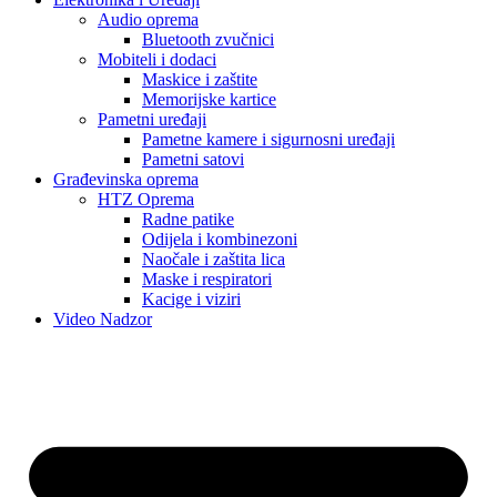
Audio oprema
Bluetooth zvučnici
Mobiteli i dodaci
Maskice i zaštite
Memorijske kartice
Pametni uređaji
Pametne kamere i sigurnosni uređaji
Pametni satovi
Građevinska oprema
HTZ Oprema
Radne patike
Odijela i kombinezoni
Naočale i zaštita lica
Maske i respiratori
Kacige i viziri
Video Nadzor