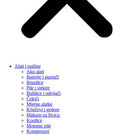
Alati i mašine
Aku alati
Baterije i punjači
Brusilice
Pile i sjekire
Bušilice i odvijači
Čekići
Mjerne alatke
Ključevi i gedore
Makaze za živicu
Kosilice
Motorne pile
Kompresori