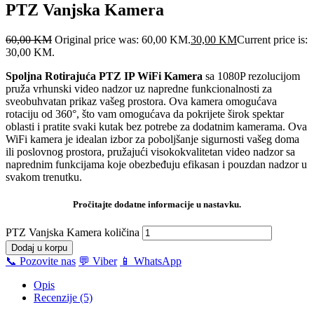
PTZ Vanjska Kamera
60,00
KM
Original price was: 60,00 KM.
30,00
KM
Current price is:
30,00 KM.
Spoljna Rotirajuća PTZ IP WiFi Kamera
sa 1080P rezolucijom
pruža vrhunski video nadzor uz napredne funkcionalnosti za
sveobuhvatan prikaz vašeg prostora. Ova kamera omogućava
rotaciju od 360°, što vam omogućava da pokrijete širok spektar
oblasti i pratite svaki kutak bez potrebe za dodatnim kamerama. Ova
WiFi kamera je idealan izbor za poboljšanje sigurnosti vašeg doma
ili poslovnog prostora, pružajući visokokvalitetan video nadzor sa
naprednim funkcijama koje obezbeđuju efikasan i pouzdan nadzor u
svakom trenutku.
Pročitajte dodatne informacije u nastavku.
PTZ Vanjska Kamera količina
Dodaj u korpu
📞 Pozovite nas
💬 Viber
📱 WhatsApp
Opis
Recenzije (5)