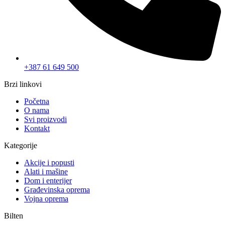
+387 61 649 500
Brzi linkovi
Početna
O nama
Svi proizvodi
Kontakt
Kategorije
Akcije i popusti
Alati i mašine
Dom i enterijer
Građevinska oprema
Vojna oprema
Bilten