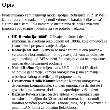
Opis
Predstavljamo vam najnoviji model spoljne Rotirajuće PTZ IP WiFi
kamere za video nadzor, koja nudi vrhunske karakteristike za vaš
sigurnosni sistem. Ova kamera je dizajnirana da pruža izuzetnu
jasnoću i pouzdanost, idealna za sve potrebe nadzora.
HD Rezolucija 1080P:
Uživajte u oštrim i detaljnim
snimcima sa visokom rezolucijom od 1080p, koja omogućava
jasnu sliku i prepoznavanje detalja.
Rotacija od 360°:
Kamera se može rotirati u oba pravca –
vertikalno i horizontalno – omogućavajući vam da pokrijete
ugao gledanja od 345 stepeni, što osigurava da ne propustite
nijedan deo nadziranog područja.
Noćni Režim:
Opremljena sa 4 LED diode i 4 IR diode
najnovije generacije, kamera omogućava jasno snimanje i u
uslovima slabog osvetljenja ili potpune tame.
Dvosmerna Audio Komunikacija:
Kamera omogućava
dvosmernu komunikaciju, što vam omogućava da slušate i
govorite kroz kameru, dodatno unapređujući vaš nadzor.
Bežično Povezivanje:
Sa dve antene koje omogućavaju
maksimalnu daljinu do 30 metara od rutera, kamera nudi
stabilnu bežičnu povezanost. Takođe, moguće je povezivanje
putem LAN kabla za dodatnu fleksibilnost.