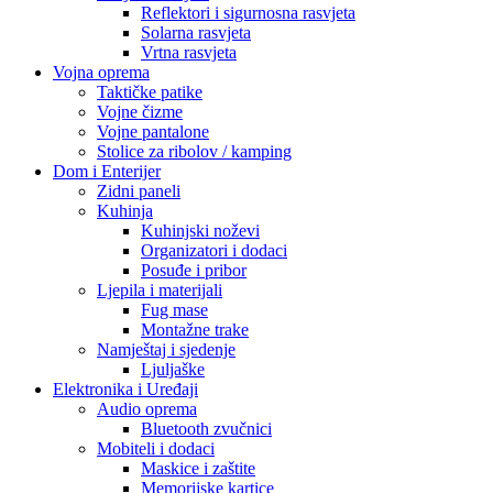
Reflektori i sigurnosna rasvjeta
Solarna rasvjeta
Vrtna rasvjeta
Vojna oprema
Taktičke patike
Vojne čizme
Vojne pantalone
Stolice za ribolov / kamping
Dom i Enterijer
Zidni paneli
Kuhinja
Kuhinjski noževi
Organizatori i dodaci
Posuđe i pribor
Ljepila i materijali
Fug mase
Montažne trake
Namještaj i sjedenje
Ljuljaške
Elektronika i Uređaji
Audio oprema
Bluetooth zvučnici
Mobiteli i dodaci
Maskice i zaštite
Memorijske kartice