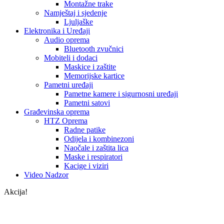
Montažne trake
Namještaj i sjedenje
Ljuljaške
Elektronika i Uređaji
Audio oprema
Bluetooth zvučnici
Mobiteli i dodaci
Maskice i zaštite
Memorijske kartice
Pametni uređaji
Pametne kamere i sigurnosni uređaji
Pametni satovi
Građevinska oprema
HTZ Oprema
Radne patike
Odijela i kombinezoni
Naočale i zaštita lica
Maske i respiratori
Kacige i viziri
Video Nadzor
Akcija!