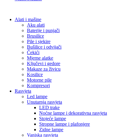
Alati i mašine
Aku alati
Baterije i punjači
Brusilice
Pile i sjekire
Bušilice i odvijači
Čekići
Mjerne alatke
Ključevi i gedore
Makaze za živicu
Kosilice
Motorne pile
Kompresori
Rasvjeta
Led lampe
Unutarnja rasvjeta
LED trake
Noćne lampe i dekorativna rasvjeta
Stojeće lampe
Stropne lampe i plafonjere
Zidne lampe
Vanjska rasvjeta