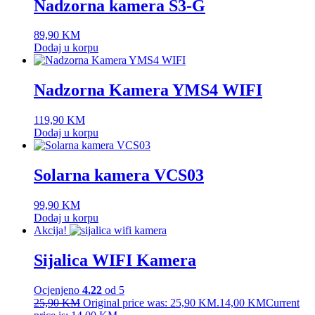
Nadzorna kamera S3-G
89,90
KM
Dodaj u korpu
Nadzorna Kamera YMS4 WIFI
119,90
KM
Dodaj u korpu
Solarna kamera VCS03
99,90
KM
Dodaj u korpu
Akcija!
Sijalica WIFI Kamera
Ocjenjeno
4.22
od 5
25,90
KM
Original price was: 25,90 KM.
14,00
KM
Current