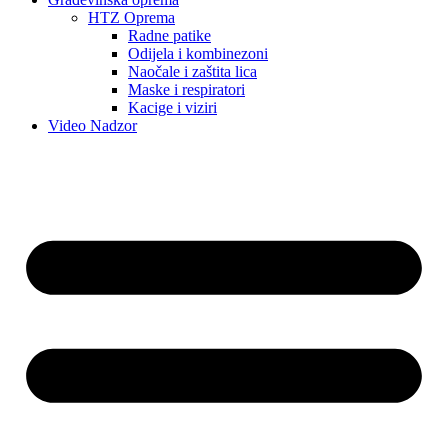
HTZ Oprema
Radne patike
Odijela i kombinezoni
Naočale i zaštita lica
Maske i respiratori
Kacige i viziri
Video Nadzor