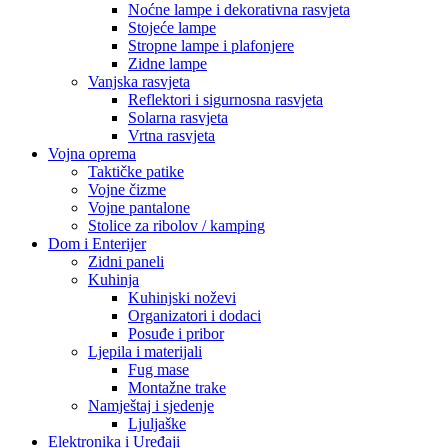
Noćne lampe i dekorativna rasvjeta
Stojeće lampe
Stropne lampe i plafonjere
Zidne lampe
Vanjska rasvjeta
Reflektori i sigurnosna rasvjeta
Solarna rasvjeta
Vrtna rasvjeta
Vojna oprema
Taktičke patike
Vojne čizme
Vojne pantalone
Stolice za ribolov / kamping
Dom i Enterijer
Zidni paneli
Kuhinja
Kuhinjski noževi
Organizatori i dodaci
Posuđe i pribor
Ljepila i materijali
Fug mase
Montažne trake
Namještaj i sjedenje
Ljuljaške
Elektronika i Uređaji