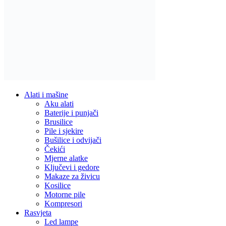
Alati i mašine
Aku alati
Baterije i punjači
Brusilice
Pile i sjekire
Bušilice i odvijači
Čekići
Mjerne alatke
Ključevi i gedore
Makaze za živicu
Kosilice
Motorne pile
Kompresori
Rasvjeta
Led lampe