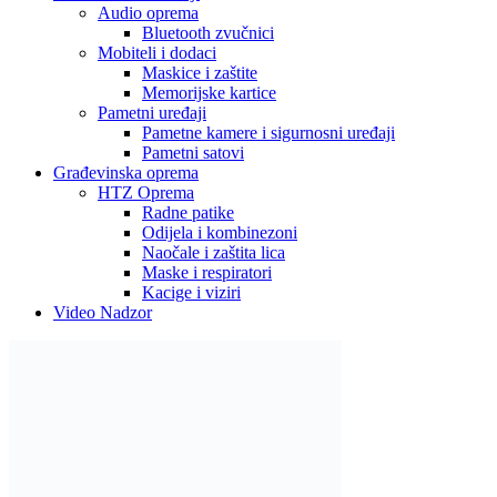
Audio oprema
Bluetooth zvučnici
Mobiteli i dodaci
Maskice i zaštite
Memorijske kartice
Pametni uređaji
Pametne kamere i sigurnosni uređaji
Pametni satovi
Građevinska oprema
HTZ Oprema
Radne patike
Odijela i kombinezoni
Naočale i zaštita lica
Maske i respiratori
Kacige i viziri
Video Nadzor