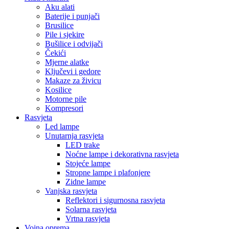
Aku alati
Baterije i punjači
Brusilice
Pile i sjekire
Bušilice i odvijači
Čekići
Mjerne alatke
Ključevi i gedore
Makaze za živicu
Kosilice
Motorne pile
Kompresori
Rasvjeta
Led lampe
Unutarnja rasvjeta
LED trake
Noćne lampe i dekorativna rasvjeta
Stojeće lampe
Stropne lampe i plafonjere
Zidne lampe
Vanjska rasvjeta
Reflektori i sigurnosna rasvjeta
Solarna rasvjeta
Vrtna rasvjeta
Vojna oprema