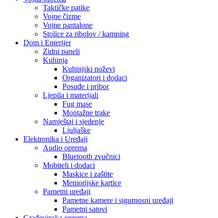
Taktičke patike
Vojne čizme
Vojne pantalone
Stolice za ribolov / kamping
Dom i Enterijer
Zidni paneli
Kuhinja
Kuhinjski noževi
Organizatori i dodaci
Posuđe i pribor
Ljepila i materijali
Fug mase
Montažne trake
Namještaj i sjedenje
Ljuljaške
Elektronika i Uređaji
Audio oprema
Bluetooth zvučnici
Mobiteli i dodaci
Maskice i zaštite
Memorijske kartice
Pametni uređaji
Pametne kamere i sigurnosni uređaji
Pametni satovi
Građevinska oprema