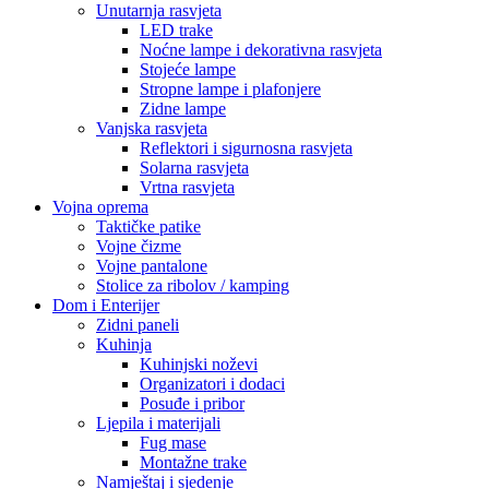
Unutarnja rasvjeta
LED trake
Noćne lampe i dekorativna rasvjeta
Stojeće lampe
Stropne lampe i plafonjere
Zidne lampe
Vanjska rasvjeta
Reflektori i sigurnosna rasvjeta
Solarna rasvjeta
Vrtna rasvjeta
Vojna oprema
Taktičke patike
Vojne čizme
Vojne pantalone
Stolice za ribolov / kamping
Dom i Enterijer
Zidni paneli
Kuhinja
Kuhinjski noževi
Organizatori i dodaci
Posuđe i pribor
Ljepila i materijali
Fug mase
Montažne trake
Namještaj i sjedenje