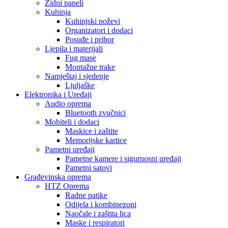
Zidni paneli
Kuhinja
Kuhinjski noževi
Organizatori i dodaci
Posuđe i pribor
Ljepila i materijali
Fug mase
Montažne trake
Namještaj i sjedenje
Ljuljaške
Elektronika i Uređaji
Audio oprema
Bluetooth zvučnici
Mobiteli i dodaci
Maskice i zaštite
Memorijske kartice
Pametni uređaji
Pametne kamere i sigurnosni uređaji
Pametni satovi
Građevinska oprema
HTZ Oprema
Radne patike
Odijela i kombinezoni
Naočale i zaštita lica
Maske i respiratori