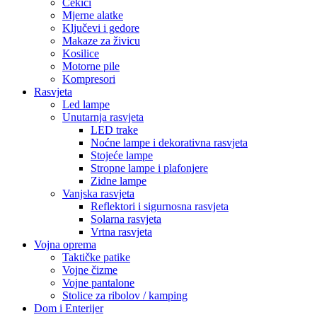
Čekići
Mjerne alatke
Ključevi i gedore
Makaze za živicu
Kosilice
Motorne pile
Kompresori
Rasvjeta
Led lampe
Unutarnja rasvjeta
LED trake
Noćne lampe i dekorativna rasvjeta
Stojeće lampe
Stropne lampe i plafonjere
Zidne lampe
Vanjska rasvjeta
Reflektori i sigurnosna rasvjeta
Solarna rasvjeta
Vrtna rasvjeta
Vojna oprema
Taktičke patike
Vojne čizme
Vojne pantalone
Stolice za ribolov / kamping
Dom i Enterijer