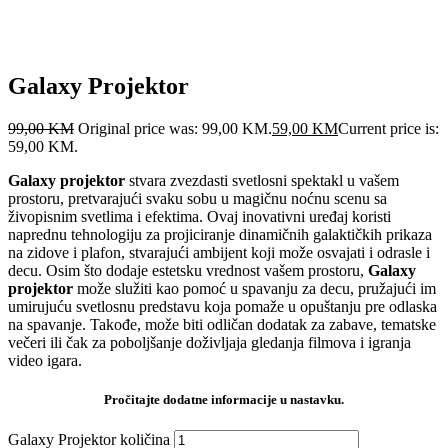
Galaxy Projektor
99,00
KM
Original price was: 99,00 KM.
59,00
KM
Current price is:
59,00 KM.
Galaxy projektor
stvara zvezdasti svetlosni spektakl u vašem
prostoru, pretvarajući svaku sobu u magičnu noćnu scenu sa
živopisnim svetlima i efektima. Ovaj inovativni uređaj koristi
naprednu tehnologiju za projiciranje dinamičnih galaktičkih prikaza
na zidove i plafon, stvarajući ambijent koji može osvajati i odrasle i
decu. Osim što dodaje estetsku vrednost vašem prostoru,
Galaxy
projektor
može služiti kao pomoć u spavanju za decu, pružajući im
umirujuću svetlosnu predstavu koja pomaže u opuštanju pre odlaska
na spavanje. Takođe, može biti odličan dodatak za zabave, tematske
večeri ili čak za poboljšanje doživljaja gledanja filmova i igranja
video igara.
Pročitajte dodatne informacije u nastavku.
Galaxy Projektor količina