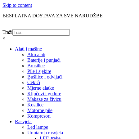
Skip to content
BESPLATNA DOSTAVA ZA SVE NARUDŽBE
Traži
×
Alati i mašine
Aku alati
Baterije i punjači
Brusilice
Pile i sjekire
Bušilice i odvijači
Čekići
Mjerne alatke
Ključevi i gedore
Makaze za živicu
Kosilice
Motorne pile
Kompresori
Rasvjeta
Led lampe
Unutarnja rasvjeta
LED trake