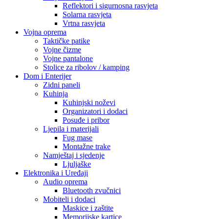
Reflektori i sigurnosna rasvjeta
Solarna rasvjeta
Vrtna rasvjeta
Vojna oprema
Taktičke patike
Vojne čizme
Vojne pantalone
Stolice za ribolov / kamping
Dom i Enterijer
Zidni paneli
Kuhinja
Kuhinjski noževi
Organizatori i dodaci
Posuđe i pribor
Ljepila i materijali
Fug mase
Montažne trake
Namještaj i sjedenje
Ljuljaške
Elektronika i Uređaji
Audio oprema
Bluetooth zvučnici
Mobiteli i dodaci
Maskice i zaštite
Memorijske kartice