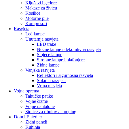
Ključevi i gedore
Makaze za živicu
Kosilice
Motorne pile
Kompresori
Rasvjeta
Led lampe
Unutarnja rasvjeta
LED trake
Noćne lampe i dekorativna rasvjeta
Stojeće lampe
Stropne lampe i plafonjere
Zidne lampe
Vanjska rasvjeta
Reflektori i sigurnosna rasvjeta
Solarna rasvjeta
Vrtna rasvjeta
Vojna oprema
Taktičke patike
Vojne čizme
Vojne pantalone
Stolice za ribolov / kamping
Dom i Enterijer
Zidni paneli
Kuhinja