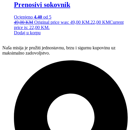
Prenosivi sokovnik
Ocjenjeno
4.40
od 5
49,00
KM
Original price was: 49,00 KM.
22,00
KM
Current
price is: 22,00 KM.
Dodaj u korpu
Naša misija je pružiti jednostavnu, brzu i sigurnu kupovinu uz
maksimalno zadovoljstvo.