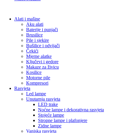
Alati i mašine
Aku alati
Baterije i punjači
Brusilice
Pile i sjekire
Bušilice i odvijači
Čekići
Mjerne alatke
Ključevi i gedore
Makaze za živicu
Kosilice
Motorne pile
Kompresori
Rasvjeta
Led lampe
Unutarnja rasvjeta
LED trake
Noćne lampe i dekorativna rasvjeta
Stojeće lampe
Stropne lampe i plafonjere
Zidne lampe
Vanjska rasvjeta