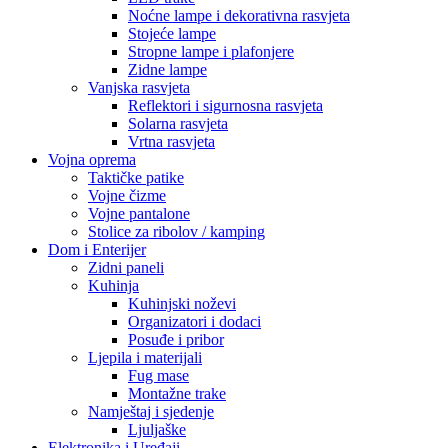
Noćne lampe i dekorativna rasvjeta
Stojeće lampe
Stropne lampe i plafonjere
Zidne lampe
Vanjska rasvjeta
Reflektori i sigurnosna rasvjeta
Solarna rasvjeta
Vrtna rasvjeta
Vojna oprema
Taktičke patike
Vojne čizme
Vojne pantalone
Stolice za ribolov / kamping
Dom i Enterijer
Zidni paneli
Kuhinja
Kuhinjski noževi
Organizatori i dodaci
Posuđe i pribor
Ljepila i materijali
Fug mase
Montažne trake
Namještaj i sjedenje
Ljuljaške
Elektronika i Uređaji