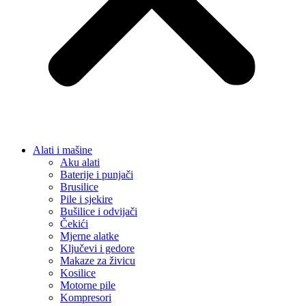
Alati i mašine
Aku alati
Baterije i punjači
Brusilice
Pile i sjekire
Bušilice i odvijači
Čekići
Mjerne alatke
Ključevi i gedore
Makaze za živicu
Kosilice
Motorne pile
Kompresori