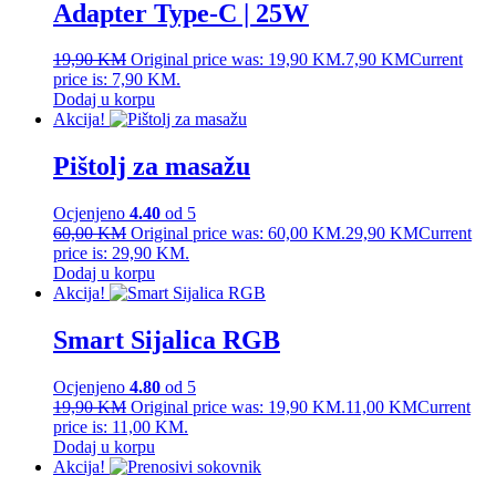
Adapter Type-C | 25W
19,90
KM
Original price was: 19,90 KM.
7,90
KM
Current
price is: 7,90 KM.
Dodaj u korpu
Akcija!
Pištolj za masažu
Ocjenjeno
4.40
od 5
60,00
KM
Original price was: 60,00 KM.
29,90
KM
Current
price is: 29,90 KM.
Dodaj u korpu
Akcija!
Smart Sijalica RGB
Ocjenjeno
4.80
od 5
19,90
KM
Original price was: 19,90 KM.
11,00
KM
Current
price is: 11,00 KM.
Dodaj u korpu
Akcija!