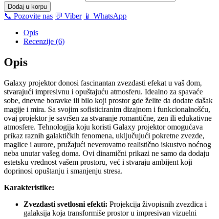
Dodaj u korpu
📞 Pozovite nas
💬 Viber
📱 WhatsApp
Opis
Recenzije (6)
Opis
Galaxy projektor donosi fascinantan zvezdasti efekat u vaš dom,
stvarajući impresivnu i opuštajuću atmosferu. Idealno za spavaće
sobe, dnevne boravke ili bilo koji prostor gde želite da dodate dašak
magije i mira. Sa svojim sofisticiranim dizajnom i funkcionalnošću,
ovaj projektor je savršen za stvaranje romantične, zen ili edukativne
atmosfere. Tehnologija koju koristi Galaxy projektor omogućava
prikaz raznih galaktičkih fenomena, uključujući pokretne zvezde,
maglice i aurore, pružajući neverovatno realistično iskustvo noćnog
neba unutar vašeg doma. Ovi dinamični prikazi ne samo da dodaju
estetsku vrednost vašem prostoru, već i stvaraju ambijent koji
doprinosi opuštanju i smanjenju stresa.
Karakteristike:
Zvezdasti svetlosni efekti:
Projekcija živopisnih zvezdica i
galaksija koja transformiše prostor u impresivan vizuelni