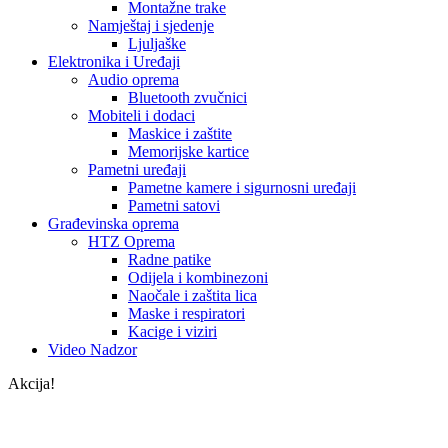
Montažne trake
Namještaj i sjedenje
Ljuljaške
Elektronika i Uređaji
Audio oprema
Bluetooth zvučnici
Mobiteli i dodaci
Maskice i zaštite
Memorijske kartice
Pametni uređaji
Pametne kamere i sigurnosni uređaji
Pametni satovi
Građevinska oprema
HTZ Oprema
Radne patike
Odijela i kombinezoni
Naočale i zaštita lica
Maske i respiratori
Kacige i viziri
Video Nadzor
Akcija!