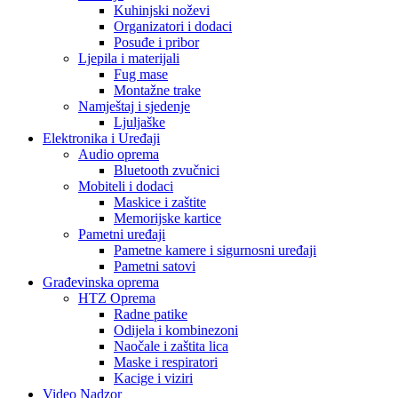
Kuhinjski noževi
Organizatori i dodaci
Posuđe i pribor
Ljepila i materijali
Fug mase
Montažne trake
Namještaj i sjedenje
Ljuljaške
Elektronika i Uređaji
Audio oprema
Bluetooth zvučnici
Mobiteli i dodaci
Maskice i zaštite
Memorijske kartice
Pametni uređaji
Pametne kamere i sigurnosni uređaji
Pametni satovi
Građevinska oprema
HTZ Oprema
Radne patike
Odijela i kombinezoni
Naočale i zaštita lica
Maske i respiratori
Kacige i viziri
Video Nadzor