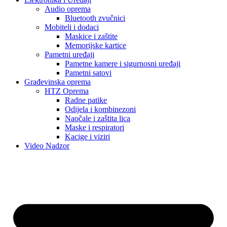
Audio oprema
Bluetooth zvučnici
Mobiteli i dodaci
Maskice i zaštite
Memorijske kartice
Pametni uređaji
Pametne kamere i sigurnosni uređaji
Pametni satovi
Građevinska oprema
HTZ Oprema
Radne patike
Odijela i kombinezoni
Naočale i zaštita lica
Maske i respiratori
Kacige i viziri
Video Nadzor