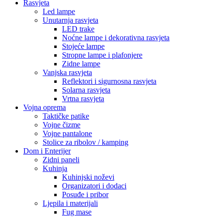
Rasvjeta
Led lampe
Unutarnja rasvjeta
LED trake
Noćne lampe i dekorativna rasvjeta
Stojeće lampe
Stropne lampe i plafonjere
Zidne lampe
Vanjska rasvjeta
Reflektori i sigurnosna rasvjeta
Solarna rasvjeta
Vrtna rasvjeta
Vojna oprema
Taktičke patike
Vojne čizme
Vojne pantalone
Stolice za ribolov / kamping
Dom i Enterijer
Zidni paneli
Kuhinja
Kuhinjski noževi
Organizatori i dodaci
Posuđe i pribor
Ljepila i materijali
Fug mase