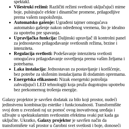
spektakl.
Višestruki režimi:
Različiti režimi svetlosti uključujući mirne
boje, pulsirajuće efekte i dinamične promene, prilagodljive
prema vašem raspoloženju.
Automatsko gašenje:
Ugrađeni tajmer omogućava
automatsko gašenje nakon određenog vremena, što je idealno
za upotrebu pre spavanja.
Upravljačka funkcija:
Daljinski upravljač ili kontrolni panel
za jednostavno prilagođavanje svetlosnih režima, brzine i
intenziteta.
Regulacija svetlosti:
Podešavanje intenziteta svetlosti
omogućava prilagođavanje osvetljenja prema vašim željama i
potrebama.
Laka instalacija:
Jednostavan za postavljanje i korišćenje,
bez potrebe za složenim instalacijama ili dodatnim opremama.
Energetska efikasnost:
Nizak energetski potrošnja
zahvaljujući LED tehnologiji koja pruža dugotrajnu upotrebu
bez prekomernog trošenja energije.
Galaxy projektor je savršen dodatak za bilo koji prostor, nudeći
jedinstvenu kombinaciju estetike i funkcionalnosti. Transformišite
svoj dom u zvezdasti raj uz pomoć ovog inovativnog uređaja i
uživajte u spektakularnim svetlosnim efektima svaki put kada ga
uključite. Ukratko,
Galaxy projektor
je savršen način da
transformišete vaš prostor u čarobni svet svetlosti i boje, donoseći