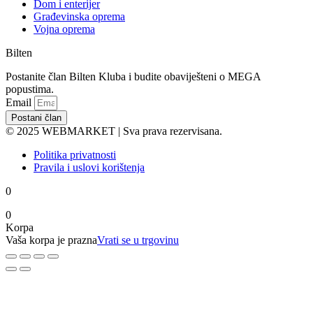
Dom i enterijer
Građevinska oprema
Vojna oprema
Bilten
Postanite član Bilten Kluba i budite obaviješteni o MEGA
popustima.
Email
Postani član
© 2025 WEBMARKET | Sva prava rezervisana.
Politika privatnosti
Pravila i uslovi korištenja
0
0
Korpa
Vaša korpa je prazna
Vrati se u trgovinu