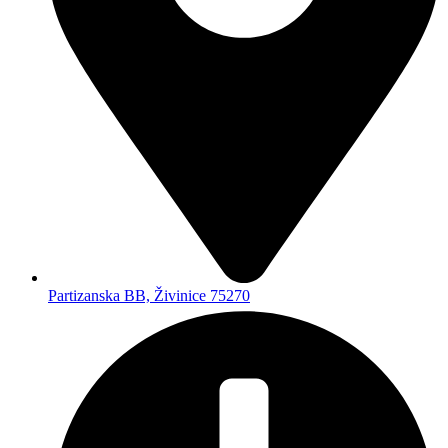
Partizanska BB, Živinice 75270