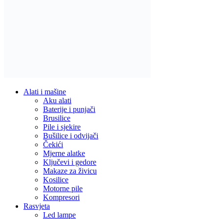
Alati i mašine
Aku alati
Baterije i punjači
Brusilice
Pile i sjekire
Bušilice i odvijači
Čekići
Mjerne alatke
Ključevi i gedore
Makaze za živicu
Kosilice
Motorne pile
Kompresori
Rasvjeta
Led lampe