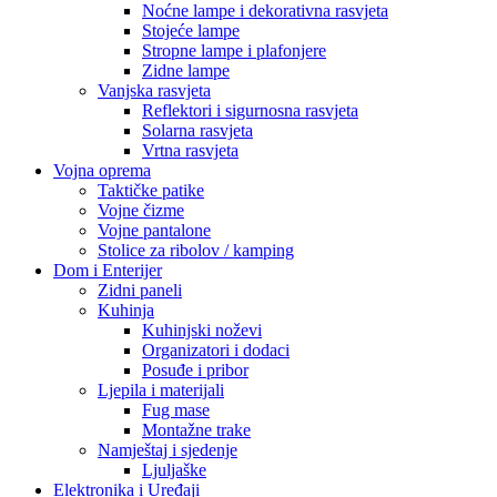
Noćne lampe i dekorativna rasvjeta
Stojeće lampe
Stropne lampe i plafonjere
Zidne lampe
Vanjska rasvjeta
Reflektori i sigurnosna rasvjeta
Solarna rasvjeta
Vrtna rasvjeta
Vojna oprema
Taktičke patike
Vojne čizme
Vojne pantalone
Stolice za ribolov / kamping
Dom i Enterijer
Zidni paneli
Kuhinja
Kuhinjski noževi
Organizatori i dodaci
Posuđe i pribor
Ljepila i materijali
Fug mase
Montažne trake
Namještaj i sjedenje
Ljuljaške
Elektronika i Uređaji