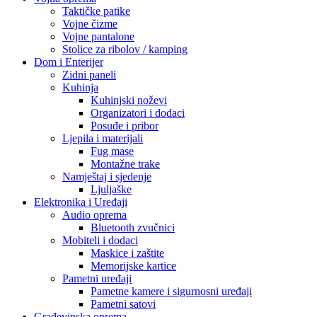
Taktičke patike
Vojne čizme
Vojne pantalone
Stolice za ribolov / kamping
Dom i Enterijer
Zidni paneli
Kuhinja
Kuhinjski noževi
Organizatori i dodaci
Posuđe i pribor
Ljepila i materijali
Fug mase
Montažne trake
Namještaj i sjedenje
Ljuljaške
Elektronika i Uređaji
Audio oprema
Bluetooth zvučnici
Mobiteli i dodaci
Maskice i zaštite
Memorijske kartice
Pametni uređaji
Pametne kamere i sigurnosni uređaji
Pametni satovi
Građevinska oprema