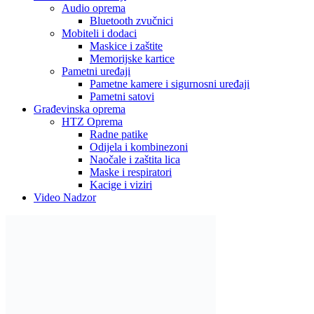
Audio oprema
Bluetooth zvučnici
Mobiteli i dodaci
Maskice i zaštite
Memorijske kartice
Pametni uređaji
Pametne kamere i sigurnosni uređaji
Pametni satovi
Građevinska oprema
HTZ Oprema
Radne patike
Odijela i kombinezoni
Naočale i zaštita lica
Maske i respiratori
Kacige i viziri
Video Nadzor