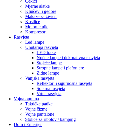
Čekići
Mjerne alatke
Ključevi i gedore
Makaze za živicu
Kosilice
Motorne pile
Kompresori
Rasvjeta
Led lampe
Unutarnja rasvjeta
LED trake
Noćne lampe i dekorativna rasvjeta
Stojeće lampe
Stropne lampe i plafonjere
Zidne lampe
Vanjska rasvjeta
Reflektori i sigurnosna rasvjeta
Solarna rasvjeta
Vrtna rasvjeta
Vojna oprema
Taktičke patike
Vojne čizme
Vojne pantalone
Stolice za ribolov / kamping
Dom i Enterijer