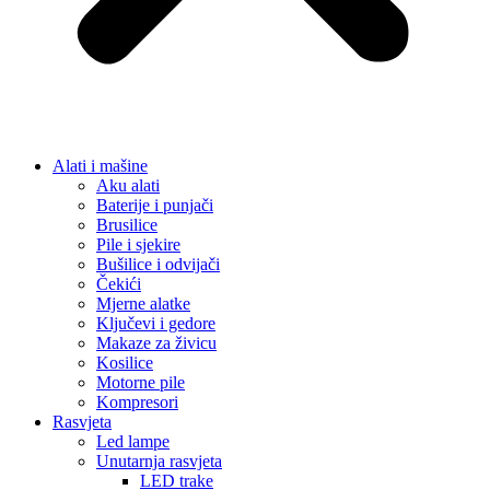
Alati i mašine
Aku alati
Baterije i punjači
Brusilice
Pile i sjekire
Bušilice i odvijači
Čekići
Mjerne alatke
Ključevi i gedore
Makaze za živicu
Kosilice
Motorne pile
Kompresori
Rasvjeta
Led lampe
Unutarnja rasvjeta
LED trake