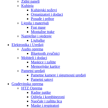
Zidni paneli
Kuhinja
Kuhinjski noževi
Organizatori i dodaci
Posuđe i pribor
Ljepila i materijali
Fug mase
Montažne trake
Namještaj i sjedenje
Ljuljaške
Elektronika i Uređaji
Audio oprema
Bluetooth zvučnici
Mobiteli i dodaci
Maskice i zaštite
Memorijske kartice
Pametni uređaji
Pametne kamere i sigurnosni uređaji
Pametni satovi
Građevinska oprema
HTZ Oprema
Radne patike
Odijela i kombinezoni
Naočale i zaštita lica
Maske i respiratori