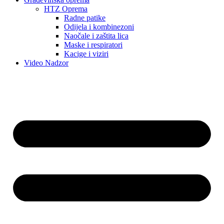
HTZ Oprema
Radne patike
Odijela i kombinezoni
Naočale i zaštita lica
Maske i respiratori
Kacige i viziri
Video Nadzor