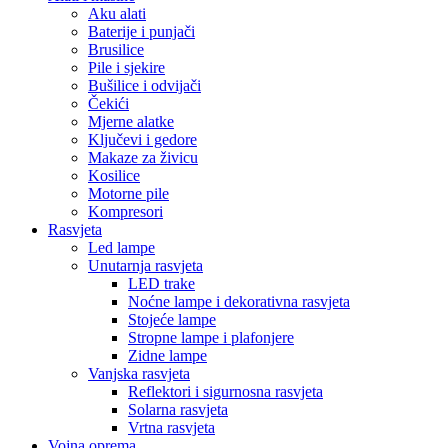
Aku alati
Baterije i punjači
Brusilice
Pile i sjekire
Bušilice i odvijači
Čekići
Mjerne alatke
Ključevi i gedore
Makaze za živicu
Kosilice
Motorne pile
Kompresori
Rasvjeta
Led lampe
Unutarnja rasvjeta
LED trake
Noćne lampe i dekorativna rasvjeta
Stojeće lampe
Stropne lampe i plafonjere
Zidne lampe
Vanjska rasvjeta
Reflektori i sigurnosna rasvjeta
Solarna rasvjeta
Vrtna rasvjeta
Vojna oprema