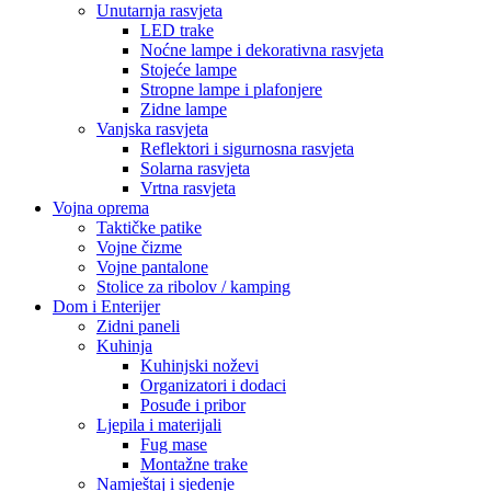
Unutarnja rasvjeta
LED trake
Noćne lampe i dekorativna rasvjeta
Stojeće lampe
Stropne lampe i plafonjere
Zidne lampe
Vanjska rasvjeta
Reflektori i sigurnosna rasvjeta
Solarna rasvjeta
Vrtna rasvjeta
Vojna oprema
Taktičke patike
Vojne čizme
Vojne pantalone
Stolice za ribolov / kamping
Dom i Enterijer
Zidni paneli
Kuhinja
Kuhinjski noževi
Organizatori i dodaci
Posuđe i pribor
Ljepila i materijali
Fug mase
Montažne trake
Namještaj i sjedenje