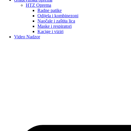
HTZ Oprema
Radne patike
Odijela i kombinezoni
Naočale i zaštita lica
Maske i respiratori
Kacige i viziri
Video Nadzor