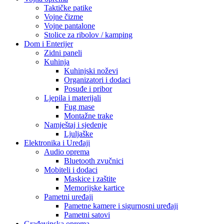
Taktičke patike
Vojne čizme
Vojne pantalone
Stolice za ribolov / kamping
Dom i Enterijer
Zidni paneli
Kuhinja
Kuhinjski noževi
Organizatori i dodaci
Posuđe i pribor
Ljepila i materijali
Fug mase
Montažne trake
Namještaj i sjedenje
Ljuljaške
Elektronika i Uređaji
Audio oprema
Bluetooth zvučnici
Mobiteli i dodaci
Maskice i zaštite
Memorijske kartice
Pametni uređaji
Pametne kamere i sigurnosni uređaji
Pametni satovi
Građevinska oprema