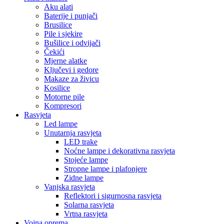
Aku alati
Baterije i punjači
Brusilice
Pile i sjekire
Bušilice i odvijači
Čekići
Mjerne alatke
Ključevi i gedore
Makaze za živicu
Kosilice
Motorne pile
Kompresori
Rasvjeta
Led lampe
Unutarnja rasvjeta
LED trake
Noćne lampe i dekorativna rasvjeta
Stojeće lampe
Stropne lampe i plafonjere
Zidne lampe
Vanjska rasvjeta
Reflektori i sigurnosna rasvjeta
Solarna rasvjeta
Vrtna rasvjeta
Vojna oprema