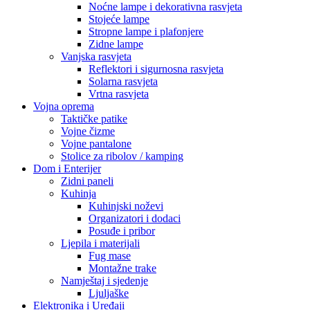
Noćne lampe i dekorativna rasvjeta
Stojeće lampe
Stropne lampe i plafonjere
Zidne lampe
Vanjska rasvjeta
Reflektori i sigurnosna rasvjeta
Solarna rasvjeta
Vrtna rasvjeta
Vojna oprema
Taktičke patike
Vojne čizme
Vojne pantalone
Stolice za ribolov / kamping
Dom i Enterijer
Zidni paneli
Kuhinja
Kuhinjski noževi
Organizatori i dodaci
Posuđe i pribor
Ljepila i materijali
Fug mase
Montažne trake
Namještaj i sjedenje
Ljuljaške
Elektronika i Uređaji