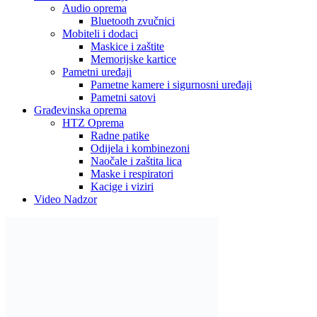
Audio oprema
Bluetooth zvučnici
Mobiteli i dodaci
Maskice i zaštite
Memorijske kartice
Pametni uređaji
Pametne kamere i sigurnosni uređaji
Pametni satovi
Građevinska oprema
HTZ Oprema
Radne patike
Odijela i kombinezoni
Naočale i zaštita lica
Maske i respiratori
Kacige i viziri
Video Nadzor