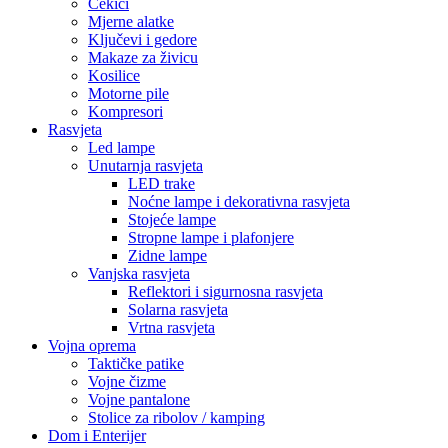
Čekići
Mjerne alatke
Ključevi i gedore
Makaze za živicu
Kosilice
Motorne pile
Kompresori
Rasvjeta
Led lampe
Unutarnja rasvjeta
LED trake
Noćne lampe i dekorativna rasvjeta
Stojeće lampe
Stropne lampe i plafonjere
Zidne lampe
Vanjska rasvjeta
Reflektori i sigurnosna rasvjeta
Solarna rasvjeta
Vrtna rasvjeta
Vojna oprema
Taktičke patike
Vojne čizme
Vojne pantalone
Stolice za ribolov / kamping
Dom i Enterijer