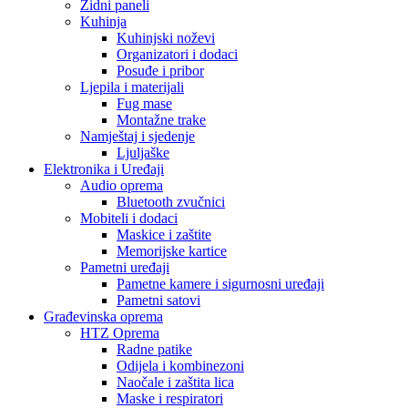
Zidni paneli
Kuhinja
Kuhinjski noževi
Organizatori i dodaci
Posuđe i pribor
Ljepila i materijali
Fug mase
Montažne trake
Namještaj i sjedenje
Ljuljaške
Elektronika i Uređaji
Audio oprema
Bluetooth zvučnici
Mobiteli i dodaci
Maskice i zaštite
Memorijske kartice
Pametni uređaji
Pametne kamere i sigurnosni uređaji
Pametni satovi
Građevinska oprema
HTZ Oprema
Radne patike
Odijela i kombinezoni
Naočale i zaštita lica
Maske i respiratori