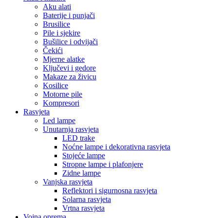
Aku alati
Baterije i punjači
Brusilice
Pile i sjekire
Bušilice i odvijači
Čekići
Mjerne alatke
Ključevi i gedore
Makaze za živicu
Kosilice
Motorne pile
Kompresori
Rasvjeta
Led lampe
Unutarnja rasvjeta
LED trake
Noćne lampe i dekorativna rasvjeta
Stojeće lampe
Stropne lampe i plafonjere
Zidne lampe
Vanjska rasvjeta
Reflektori i sigurnosna rasvjeta
Solarna rasvjeta
Vrtna rasvjeta
Vojna oprema