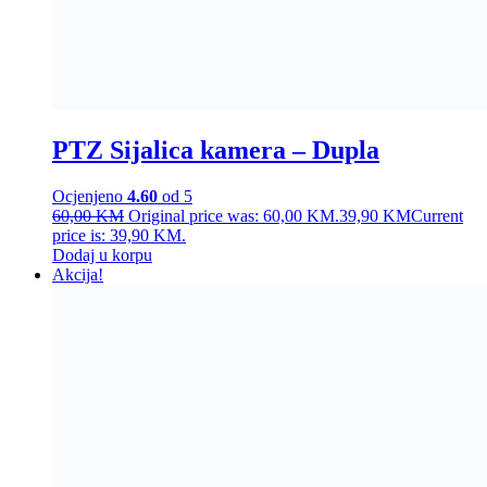
PTZ Sijalica kamera – Dupla
Ocjenjeno
4.60
od 5
60,00
KM
Original price was: 60,00 KM.
39,90
KM
Current
price is: 39,90 KM.
Dodaj u korpu
Akcija!