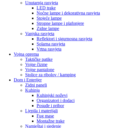
Unutarnja rasvjeta
LED trake
Noćne lampe i dekorativna rasvjeta
Stojeće lampe
Stropne lampe i plafonjere
Zidne lampe
Vanjska rasvjeta
Reflektori i sigurnosna rasvjeta
Solarna rasvjeta
Vrtna rasvjeta
Vojna oprema
Taktičke patike
Vojne čizme
Vojne pantalone
Stolice za ribolov / kamping
Dom i Enterijer
Zidni paneli
Kuhinja
Kuhinjski noževi
Organizatori i dodaci
Posuđe i pribor
Ljepila i materijali
Fug mase
Montažne trake
Namještaj i sjedenje