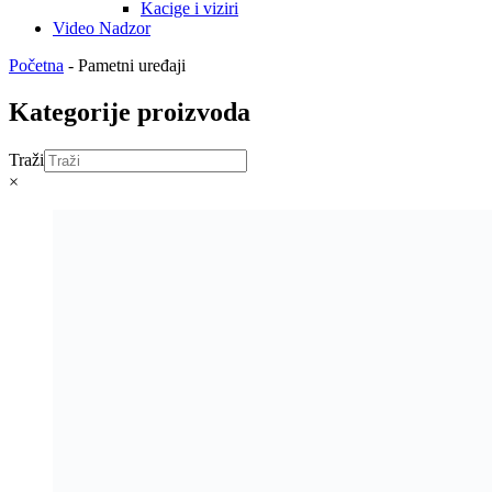
Kacige i viziri
Video Nadzor
Početna
-
Pametni uređaji
Kategorije proizvoda
Traži
×