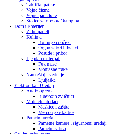
Taktičke patike
Vojne čizme
Vojne pantalone
Stolice za ribolov / kamping
Dom i Enterijer
Zidni paneli
Kuhinja
Kuhinjski noževi
Organizatori i dodaci
Posuđe i pribor
Ljepila i materijali
Fug mase
Montažne trake
Namještaj i sjedenje
Ljuljaške
Elektronika i Uređaji
Audio oprema
Bluetooth zvučnici
Mobiteli i dodaci
Maskice i zaštite
Memorijske kartice
Pametni uređaji
Pametne kamere i sigurnosni uređaji
Pametni satovi
Građevinska oprema