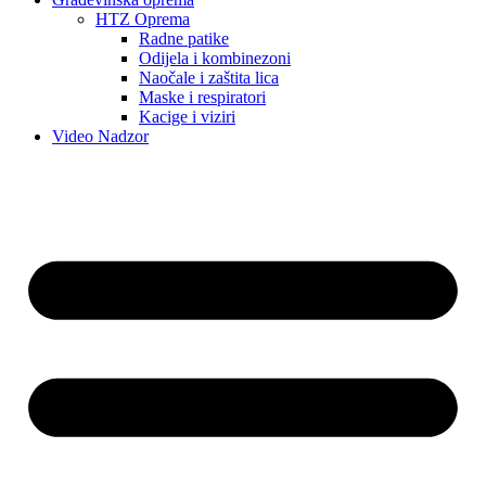
HTZ Oprema
Radne patike
Odijela i kombinezoni
Naočale i zaštita lica
Maske i respiratori
Kacige i viziri
Video Nadzor