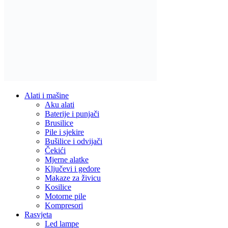
Alati i mašine
Aku alati
Baterije i punjači
Brusilice
Pile i sjekire
Bušilice i odvijači
Čekići
Mjerne alatke
Ključevi i gedore
Makaze za živicu
Kosilice
Motorne pile
Kompresori
Rasvjeta
Led lampe