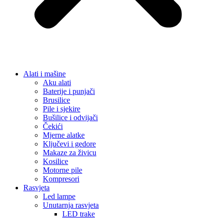
Alati i mašine
Aku alati
Baterije i punjači
Brusilice
Pile i sjekire
Bušilice i odvijači
Čekići
Mjerne alatke
Ključevi i gedore
Makaze za živicu
Kosilice
Motorne pile
Kompresori
Rasvjeta
Led lampe
Unutarnja rasvjeta
LED trake