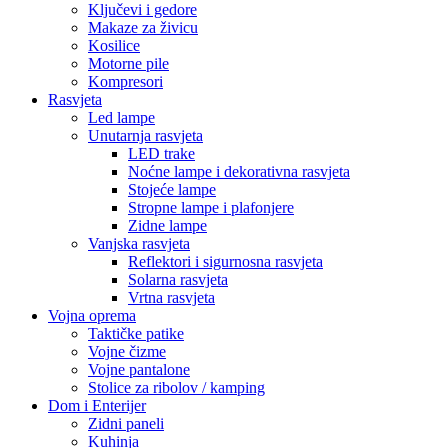
Ključevi i gedore
Makaze za živicu
Kosilice
Motorne pile
Kompresori
Rasvjeta
Led lampe
Unutarnja rasvjeta
LED trake
Noćne lampe i dekorativna rasvjeta
Stojeće lampe
Stropne lampe i plafonjere
Zidne lampe
Vanjska rasvjeta
Reflektori i sigurnosna rasvjeta
Solarna rasvjeta
Vrtna rasvjeta
Vojna oprema
Taktičke patike
Vojne čizme
Vojne pantalone
Stolice za ribolov / kamping
Dom i Enterijer
Zidni paneli
Kuhinja