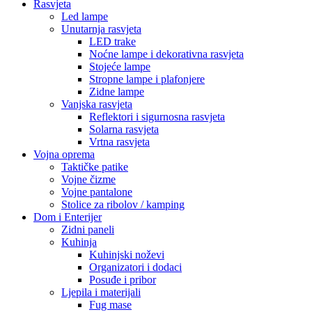
Rasvjeta
Led lampe
Unutarnja rasvjeta
LED trake
Noćne lampe i dekorativna rasvjeta
Stojeće lampe
Stropne lampe i plafonjere
Zidne lampe
Vanjska rasvjeta
Reflektori i sigurnosna rasvjeta
Solarna rasvjeta
Vrtna rasvjeta
Vojna oprema
Taktičke patike
Vojne čizme
Vojne pantalone
Stolice za ribolov / kamping
Dom i Enterijer
Zidni paneli
Kuhinja
Kuhinjski noževi
Organizatori i dodaci
Posuđe i pribor
Ljepila i materijali
Fug mase