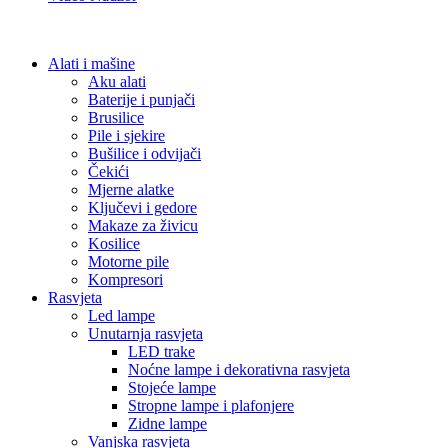
Alati i mašine
Aku alati
Baterije i punjači
Brusilice
Pile i sjekire
Bušilice i odvijači
Čekići
Mjerne alatke
Ključevi i gedore
Makaze za živicu
Kosilice
Motorne pile
Kompresori
Rasvjeta
Led lampe
Unutarnja rasvjeta
LED trake
Noćne lampe i dekorativna rasvjeta
Stojeće lampe
Stropne lampe i plafonjere
Zidne lampe
Vanjska rasvjeta