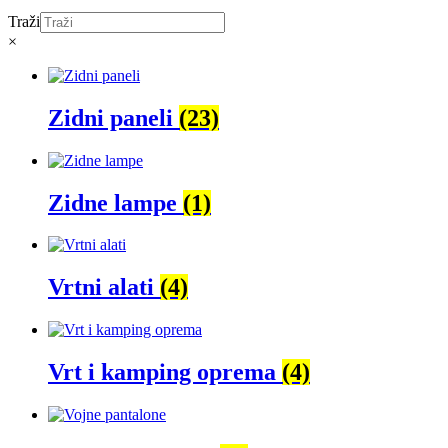
Traži
×
Zidni paneli
(23)
Zidne lampe
(1)
Vrtni alati
(4)
Vrt i kamping oprema
(4)