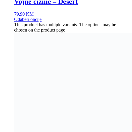
Zimske čizme krug 93
109,90
KM
Odaberi opcije
This product has multiple variants. The options may be
chosen on the product page
Naša misija je pružiti jednostavnu, brzu i sigurnu kupovinu uz
maksimalno zadovoljstvo.