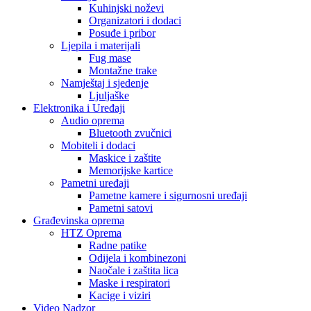
Kuhinjski noževi
Organizatori i dodaci
Posuđe i pribor
Ljepila i materijali
Fug mase
Montažne trake
Namještaj i sjedenje
Ljuljaške
Elektronika i Uređaji
Audio oprema
Bluetooth zvučnici
Mobiteli i dodaci
Maskice i zaštite
Memorijske kartice
Pametni uređaji
Pametne kamere i sigurnosni uređaji
Pametni satovi
Građevinska oprema
HTZ Oprema
Radne patike
Odijela i kombinezoni
Naočale i zaštita lica
Maske i respiratori
Kacige i viziri
Video Nadzor