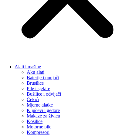
Alati i mašine
Aku alati
Baterije i punjači
Brusilice
Pile i sjekire
Bušilice i odvijači
Čekići
Mjerne alatke
Ključevi i gedore
Makaze za živicu
Kosilice
Motorne pile
Kompresori