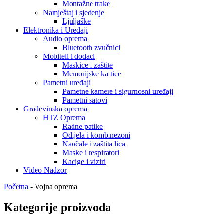
Montažne trake
Namještaj i sjedenje
Ljuljaške
Elektronika i Uređaji
Audio oprema
Bluetooth zvučnici
Mobiteli i dodaci
Maskice i zaštite
Memorijske kartice
Pametni uređaji
Pametne kamere i sigurnosni uređaji
Pametni satovi
Građevinska oprema
HTZ Oprema
Radne patike
Odijela i kombinezoni
Naočale i zaštita lica
Maske i respiratori
Kacige i viziri
Video Nadzor
Početna
-
Vojna oprema
Kategorije proizvoda