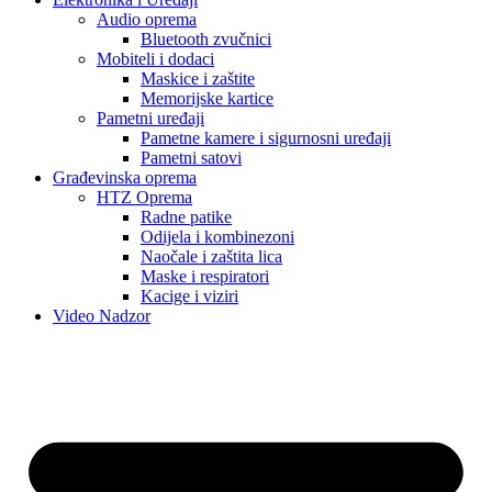
Audio oprema
Bluetooth zvučnici
Mobiteli i dodaci
Maskice i zaštite
Memorijske kartice
Pametni uređaji
Pametne kamere i sigurnosni uređaji
Pametni satovi
Građevinska oprema
HTZ Oprema
Radne patike
Odijela i kombinezoni
Naočale i zaštita lica
Maske i respiratori
Kacige i viziri
Video Nadzor