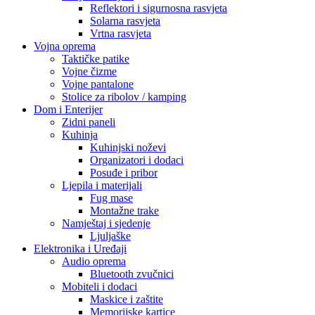
Reflektori i sigurnosna rasvjeta
Solarna rasvjeta
Vrtna rasvjeta
Vojna oprema
Taktičke patike
Vojne čizme
Vojne pantalone
Stolice za ribolov / kamping
Dom i Enterijer
Zidni paneli
Kuhinja
Kuhinjski noževi
Organizatori i dodaci
Posuđe i pribor
Ljepila i materijali
Fug mase
Montažne trake
Namještaj i sjedenje
Ljuljaške
Elektronika i Uređaji
Audio oprema
Bluetooth zvučnici
Mobiteli i dodaci
Maskice i zaštite
Memorijske kartice