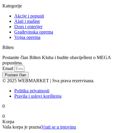
0
Korpa
Vaša korpa je prazna
Vrati se u trgovinu