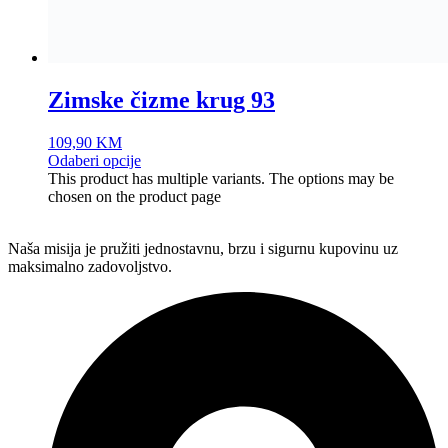
Partizanska BB, Živinice 75270