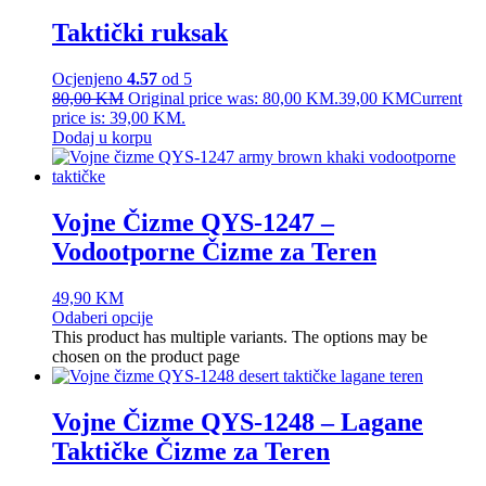
Taktički ruksak
Ocjenjeno
4.57
od 5
80,00
KM
Original price was: 80,00 KM.
39,00
KM
Current
price is: 39,00 KM.
Dodaj u korpu
Vojne Čizme QYS-1247 –
Vodootporne Čizme za Teren
49,90
KM
Odaberi opcije
This product has multiple variants. The options may be
chosen on the product page
Vojne Čizme QYS-1248 – Lagane
Taktičke Čizme za Teren