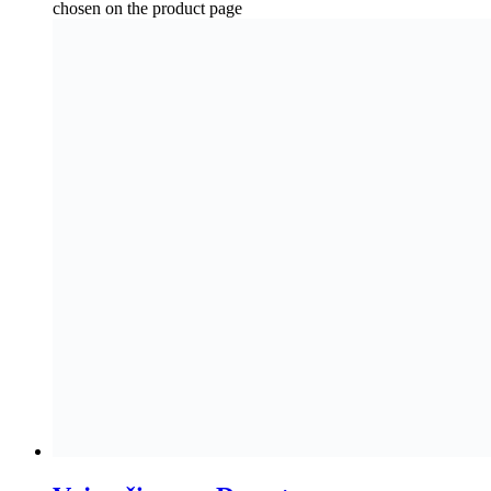
Vojne čizme – Desert
79,90
KM
Odaberi opcije
This product has multiple variants. The options may be
chosen on the product page