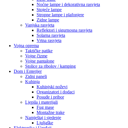
Noćne lampe i dekorativna rasvjeta
Stojeće lampe
Stropne lampe i plafonjere
Zidne lampe
Vanjska rasvjeta
Reflektori i sigurnosna rasvjeta
Solarna rasvjeta
Vrtna rasvjeta
Vojna oprema
Taktičke patike
Vojne čizme
Vojne pantalone
Stolice za ribolov / kamping
Dom i Enterijer
Zidni paneli
Kuhinja
Kuhinjski noževi
Organizatori i dodaci
Posuđe i pribor
Ljepila i materijali
Fug mase
Montažne trake
Namještaj i sjedenje
Ljuljaške
Elektronika i Uređaji