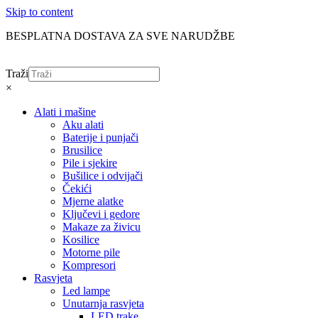
Skip to content
BESPLATNA DOSTAVA ZA SVE NARUDŽBE
Traži
×
Alati i mašine
Aku alati
Baterije i punjači
Brusilice
Pile i sjekire
Bušilice i odvijači
Čekići
Mjerne alatke
Ključevi i gedore
Makaze za živicu
Kosilice
Motorne pile
Kompresori
Rasvjeta
Led lampe
Unutarnja rasvjeta
LED trake