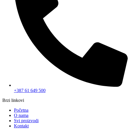
O nama
Svi proizvodi
Kontakt
Kategorije
Akcije i popusti
Alati i mašine
Dom i enterijer
Građevinska oprema
Vojna oprema
Bilten
Postanite član Bilten Kluba i budite obaviješteni o MEGA
popustima.
Email
Postani član
© 2025 WEBMARKET | Sva prava rezervisana.
Politika privatnosti
Pravila i uslovi korištenja
0