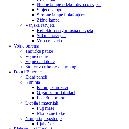
Noćne lampe i dekorativna rasvjeta
Stojeće lampe
Stropne lampe i plafonjere
Zidne lampe
Vanjska rasvjeta
Reflektori i sigurnosna rasvjeta
Solarna rasvjeta
Vrtna rasvjeta
Vojna oprema
Taktičke patike
Vojne čizme
Vojne pantalone
Stolice za ribolov / kamping
Dom i Enterijer
Zidni paneli
Kuhinja
Kuhinjski noževi
Organizatori i dodaci
Posuđe i pribor
Ljepila i materijali
Fug mase
Montažne trake
Namještaj i sjedenje
Ljuljaške
Elektronika i Uređaji