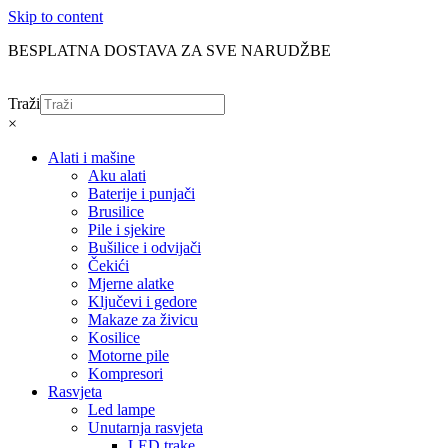
Skip to content
BESPLATNA DOSTAVA ZA SVE NARUDŽBE
Traži
×
Alati i mašine
Aku alati
Baterije i punjači
Brusilice
Pile i sjekire
Bušilice i odvijači
Čekići
Mjerne alatke
Ključevi i gedore
Makaze za živicu
Kosilice
Motorne pile
Kompresori
Rasvjeta
Led lampe
Unutarnja rasvjeta
LED trake