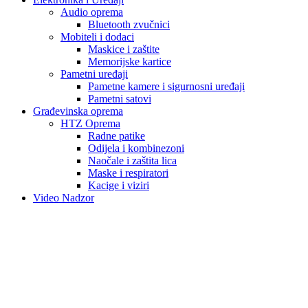
Audio oprema
Bluetooth zvučnici
Mobiteli i dodaci
Maskice i zaštite
Memorijske kartice
Pametni uređaji
Pametne kamere i sigurnosni uređaji
Pametni satovi
Građevinska oprema
HTZ Oprema
Radne patike
Odijela i kombinezoni
Naočale i zaštita lica
Maske i respiratori
Kacige i viziri
Video Nadzor