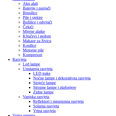
Aku alati
Baterije i punjači
Brusilice
Pile i sjekire
Bušilice i odvijači
Čekići
Mjerne alatke
Ključevi i gedore
Makaze za živicu
Kosilice
Motorne pile
Kompresori
Rasvjeta
Led lampe
Unutarnja rasvjeta
LED trake
Noćne lampe i dekorativna rasvjeta
Stojeće lampe
Stropne lampe i plafonjere
Zidne lampe
Vanjska rasvjeta
Reflektori i sigurnosna rasvjeta
Solarna rasvjeta
Vrtna rasvjeta
Vojna oprema