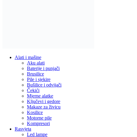
Alati i mašine
Aku alati
Baterije i punjači
Brusilice
Pile i sjekire
Bušilice i odvijači
Čekići
Mjerne alatke
Ključevi i gedore
Makaze za živicu
Kosilice
Motorne pile
Kompresori
Rasvjeta
Led lampe