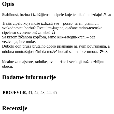
Opis
Stabilnost, brzina i izdržljivost – cipele koje te nikad ne izdaju! 💪👟
Tražiš cipelu koja može izdržati sve – posao, teren, planinu i
svakodnevnu borbu? Ove ultra-lagane, ojačane radno-terenske
cipele su stvorene baš za tebe! 💥
Sa brzom žičanom kopčom, samo klik-zategni-kreni – bez
vezivanja, bez muke.
Duboki đon pruža brutalno dobro prianjanje na svim površinama, a
udobna unutrašnjost čini da možeš hodati satima bez umora. 🏞️🚀
Idealne za majstore, radnike, avanturiste i sve koji traže ozbiljnu
obuću.
Dodatne informacije
BROJEVI
40, 41, 42, 43, 44, 45
Recenzije