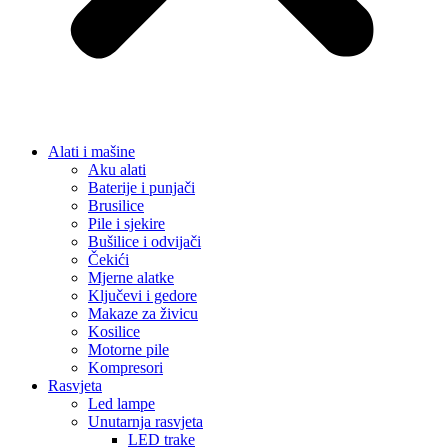
Alati i mašine
Aku alati
Baterije i punjači
Brusilice
Pile i sjekire
Bušilice i odvijači
Čekići
Mjerne alatke
Ključevi i gedore
Makaze za živicu
Kosilice
Motorne pile
Kompresori
Rasvjeta
Led lampe
Unutarnja rasvjeta
LED trake