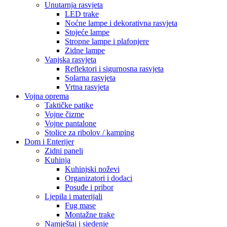
Unutarnja rasvjeta
LED trake
Noćne lampe i dekorativna rasvjeta
Stojeće lampe
Stropne lampe i plafonjere
Zidne lampe
Vanjska rasvjeta
Reflektori i sigurnosna rasvjeta
Solarna rasvjeta
Vrtna rasvjeta
Vojna oprema
Taktičke patike
Vojne čizme
Vojne pantalone
Stolice za ribolov / kamping
Dom i Enterijer
Zidni paneli
Kuhinja
Kuhinjski noževi
Organizatori i dodaci
Posuđe i pribor
Ljepila i materijali
Fug mase
Montažne trake
Namještaj i sjedenje