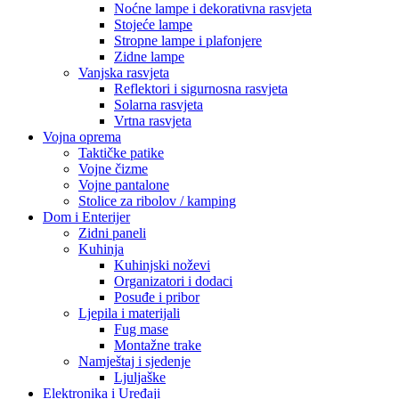
Noćne lampe i dekorativna rasvjeta
Stojeće lampe
Stropne lampe i plafonjere
Zidne lampe
Vanjska rasvjeta
Reflektori i sigurnosna rasvjeta
Solarna rasvjeta
Vrtna rasvjeta
Vojna oprema
Taktičke patike
Vojne čizme
Vojne pantalone
Stolice za ribolov / kamping
Dom i Enterijer
Zidni paneli
Kuhinja
Kuhinjski noževi
Organizatori i dodaci
Posuđe i pribor
Ljepila i materijali
Fug mase
Montažne trake
Namještaj i sjedenje
Ljuljaške
Elektronika i Uređaji