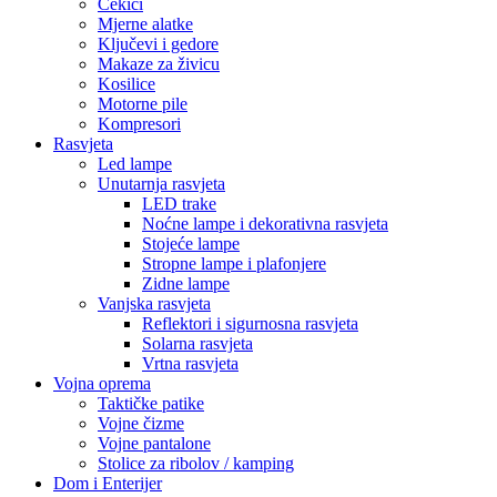
Čekići
Mjerne alatke
Ključevi i gedore
Makaze za živicu
Kosilice
Motorne pile
Kompresori
Rasvjeta
Led lampe
Unutarnja rasvjeta
LED trake
Noćne lampe i dekorativna rasvjeta
Stojeće lampe
Stropne lampe i plafonjere
Zidne lampe
Vanjska rasvjeta
Reflektori i sigurnosna rasvjeta
Solarna rasvjeta
Vrtna rasvjeta
Vojna oprema
Taktičke patike
Vojne čizme
Vojne pantalone
Stolice za ribolov / kamping
Dom i Enterijer