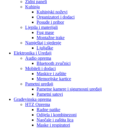
Zidni paneli
Kuhinja
Kuhinjski noževi
Organizatori i dodaci
Posuđe i pribor
Ljepila i materijali
Fug mase
Montažne trake
Namještaj i sjedenje
Ljuljaške
Elektronika i Uređaji
Audio oprema
Bluetooth zvučnici
Mobiteli i dodaci
Maskice i zaštite
Memorijske kartice
Pametni uređaji
Pametne kamere i sigurnosni uređaji
Pametni satovi
Građevinska oprema
HTZ Oprema
Radne patike
Odijela i kombinezoni
Naočale i zaštita lica
Maske i respiratori