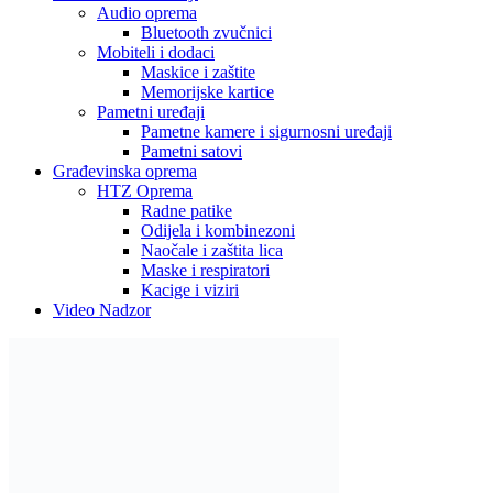
Audio oprema
Bluetooth zvučnici
Mobiteli i dodaci
Maskice i zaštite
Memorijske kartice
Pametni uređaji
Pametne kamere i sigurnosni uređaji
Pametni satovi
Građevinska oprema
HTZ Oprema
Radne patike
Odijela i kombinezoni
Naočale i zaštita lica
Maske i respiratori
Kacige i viziri
Video Nadzor