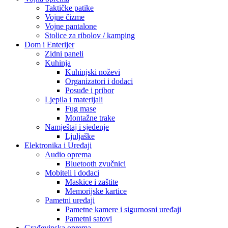
Taktičke patike
Vojne čizme
Vojne pantalone
Stolice za ribolov / kamping
Dom i Enterijer
Zidni paneli
Kuhinja
Kuhinjski noževi
Organizatori i dodaci
Posuđe i pribor
Ljepila i materijali
Fug mase
Montažne trake
Namještaj i sjedenje
Ljuljaške
Elektronika i Uređaji
Audio oprema
Bluetooth zvučnici
Mobiteli i dodaci
Maskice i zaštite
Memorijske kartice
Pametni uređaji
Pametne kamere i sigurnosni uređaji
Pametni satovi
Građevinska oprema