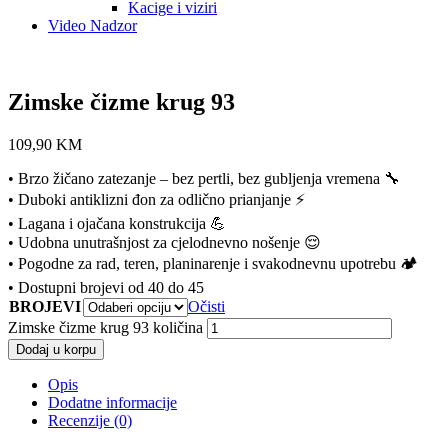
Kacige i viziri
Video Nadzor
Zimske čizme krug 93
109,90
KM
• Brzo žičano zatezanje – bez pertli, bez gubljenja vremena 🔧
• Duboki antiklizni đon za odlično prianjanje ⚡
• Lagana i ojačana konstrukcija 💪
• Udobna unutrašnjost za cjelodnevno nošenje 😌
• Pogodne za rad, teren, planinarenje i svakodnevnu upotrebu 🏕️
• Dostupni brojevi od 40 do 45
BROJEVI
Očisti
Zimske čizme krug 93 količina
Dodaj u korpu
Opis
Dodatne informacije
Recenzije (0)