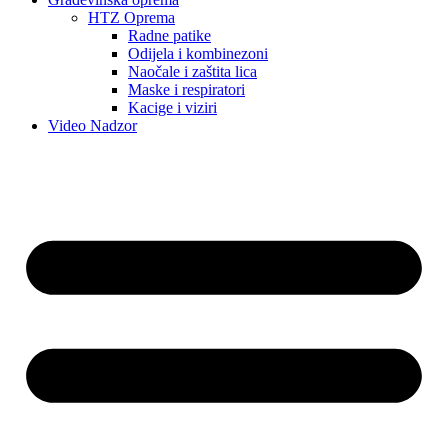
HTZ Oprema
Radne patike
Odijela i kombinezoni
Naočale i zaštita lica
Maske i respiratori
Kacige i viziri
Video Nadzor