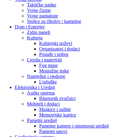
Taktičke patike
Vojne čizme
Vojne pantalone
Stolice za ribolov / kamping
Dom i Enterijer
Zidni paneli
Kuhinja
Kuhinjski noževi
Organizatori i dodaci
Posuđe i pribor
Ljepila i materijali
Fug mase
Montažne trake
Namještaj i sjedenje
Ljuljaške
Elektronika i Uređaji
Audio oprema
Bluetooth zvučnici
Mobiteli i dodaci
Maskice i zaštite
Memorijske kartice
Pametni uređaji
Pametne kamere i sigurnosni uređaji
Pametni satovi
Građevinska oprema