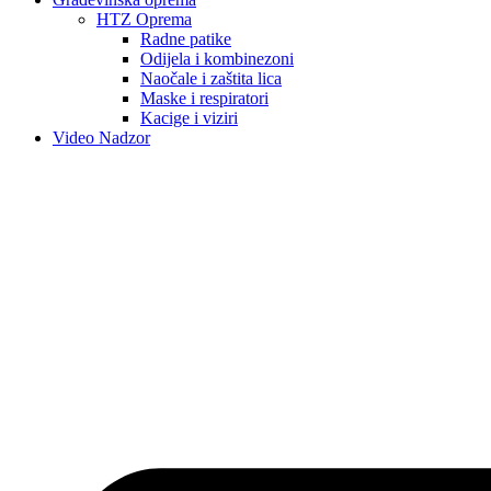
HTZ Oprema
Radne patike
Odijela i kombinezoni
Naočale i zaštita lica
Maske i respiratori
Kacige i viziri
Video Nadzor