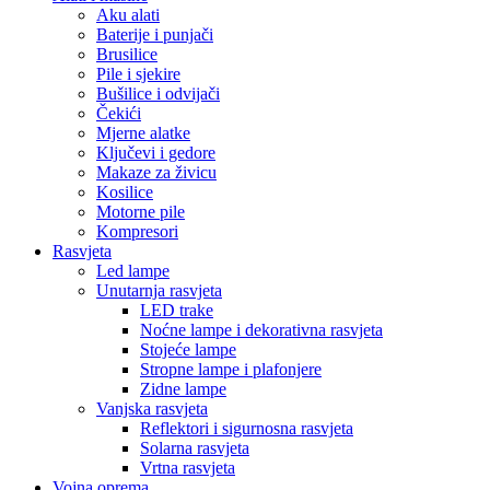
Aku alati
Baterije i punjači
Brusilice
Pile i sjekire
Bušilice i odvijači
Čekići
Mjerne alatke
Ključevi i gedore
Makaze za živicu
Kosilice
Motorne pile
Kompresori
Rasvjeta
Led lampe
Unutarnja rasvjeta
LED trake
Noćne lampe i dekorativna rasvjeta
Stojeće lampe
Stropne lampe i plafonjere
Zidne lampe
Vanjska rasvjeta
Reflektori i sigurnosna rasvjeta
Solarna rasvjeta
Vrtna rasvjeta
Vojna oprema