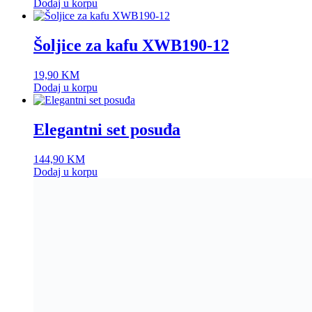
Dodaj u korpu
Šoljice za kafu XWB190-12
19,90
KM
Dodaj u korpu
Elegantni set posuđa
144,90
KM
Dodaj u korpu