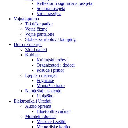
Reflektori i sigurnosna rasvjeta
Solarna rasvjeta
Vrtna rasvjeta
Vojna oprema
Taktičke patike
Vojne čizme
Vojne pantalone
Stolice za ribolov / kamping
Dom i Enterijer
Zidni paneli
Kuhinja
Kuhinjski noževi
Organizatori i dodaci
Posuđe i pribor
Ljepila i materijali
Fug mase
Montažne trake
Namještaj i sjedenje
Ljuljaške
Elektronika i Uređaji
Audio oprema
Bluetooth zvučnici
Mobiteli i dodaci
Maskice i zaštite
Memorijske kartice