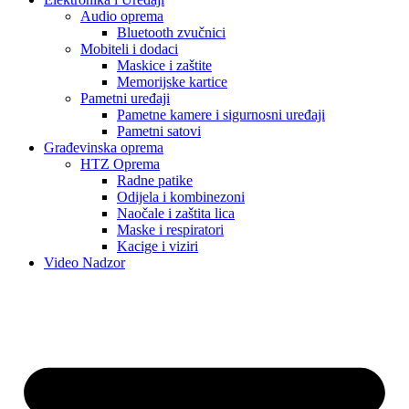
Audio oprema
Bluetooth zvučnici
Mobiteli i dodaci
Maskice i zaštite
Memorijske kartice
Pametni uređaji
Pametne kamere i sigurnosni uređaji
Pametni satovi
Građevinska oprema
HTZ Oprema
Radne patike
Odijela i kombinezoni
Naočale i zaštita lica
Maske i respiratori
Kacige i viziri
Video Nadzor