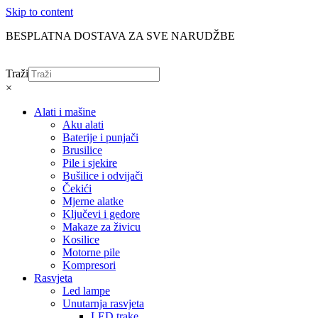
Skip to content
BESPLATNA DOSTAVA ZA SVE NARUDŽBE
Traži
×
Alati i mašine
Aku alati
Baterije i punjači
Brusilice
Pile i sjekire
Bušilice i odvijači
Čekići
Mjerne alatke
Ključevi i gedore
Makaze za živicu
Kosilice
Motorne pile
Kompresori
Rasvjeta
Led lampe
Unutarnja rasvjeta
LED trake