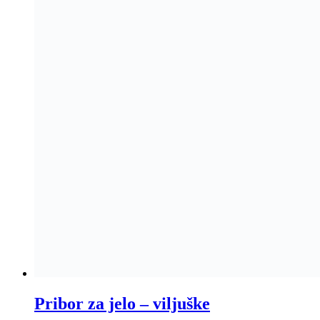
Pribor za jelo – viljuške
2,90
KM
Odaberi opcije
This product has multiple variants. The options may be
chosen on the product page
Pribor za jelo – kašike
2,90
KM
Odaberi opcije
This product has multiple variants. The options may be
chosen on the product page