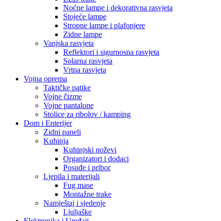
Noćne lampe i dekorativna rasvjeta
Stojeće lampe
Stropne lampe i plafonjere
Zidne lampe
Vanjska rasvjeta
Reflektori i sigurnosna rasvjeta
Solarna rasvjeta
Vrtna rasvjeta
Vojna oprema
Taktičke patike
Vojne čizme
Vojne pantalone
Stolice za ribolov / kamping
Dom i Enterijer
Zidni paneli
Kuhinja
Kuhinjski noževi
Organizatori i dodaci
Posuđe i pribor
Ljepila i materijali
Fug mase
Montažne trake
Namještaj i sjedenje
Ljuljaške
Elektronika i Uređaji