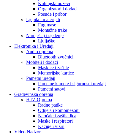
Kuhinjski noževi
Organizatori i dodaci
Posuđe i pribor
Ljepila i materijali
Fug mase
Montažne trake
Namještaj i sjedenje
Ljuljaške
Elektronika i Uređaji
Audio oprema
Bluetooth zvučnici
Mobiteli i dodaci
Maskice i zaštite
Memorijske kartice
Pametni uređaji
Pametne kamere i sigurnosni uređaji
Pametni satovi
Građevinska oprema
HTZ Oprema
Radne patike
Odijela i kombinezoni
Naočale i zaštita lica
Maske i respiratori
Kacige i viziri
Video Nadzor