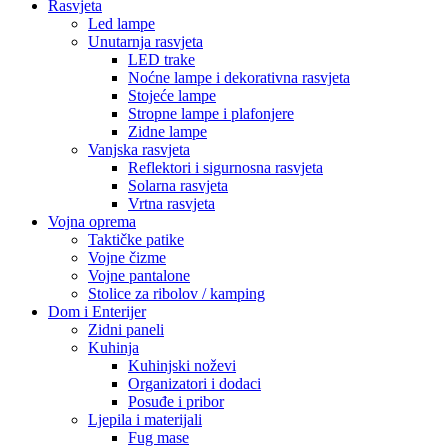
Rasvjeta
Led lampe
Unutarnja rasvjeta
LED trake
Noćne lampe i dekorativna rasvjeta
Stojeće lampe
Stropne lampe i plafonjere
Zidne lampe
Vanjska rasvjeta
Reflektori i sigurnosna rasvjeta
Solarna rasvjeta
Vrtna rasvjeta
Vojna oprema
Taktičke patike
Vojne čizme
Vojne pantalone
Stolice za ribolov / kamping
Dom i Enterijer
Zidni paneli
Kuhinja
Kuhinjski noževi
Organizatori i dodaci
Posuđe i pribor
Ljepila i materijali
Fug mase