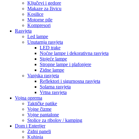
Ključevi i gedore
Makaze za živicu
Kosilice
Motorne pile
Kompresori
Rasvjeta
Led lampe
Unutarnja rasvjeta
LED trake
Noćne lampe i dekorativna rasvjeta
Stojeće lampe
Stropne lampe i plafonjere
Zidne lampe
Vanjska rasvjeta
Reflektori i sigurnosna rasvjeta
Solarna rasvjeta
Vrtna rasvjeta
Vojna oprema
Taktičke patike
Vojne čizme
Vojne pantalone
Stolice za ribolov / kamping
Dom i Enterijer
Zidni paneli
Kuhinja