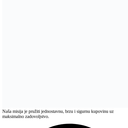
Partizanska BB, Živinice 75270