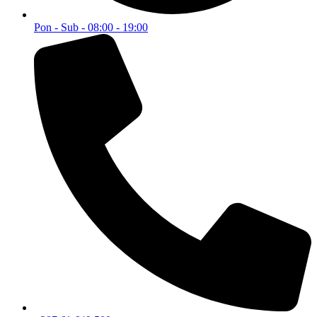
Postanite član Bilten Kluba i budite obaviješteni o MEGA
popustima.
Email
Postani član
© 2025 WEBMARKET | Sva prava rezervisana.
Politika privatnosti
Pravila i uslovi korištenja
0
0
Korpa
Vaša korpa je prazna
Vrati se u trgovinu