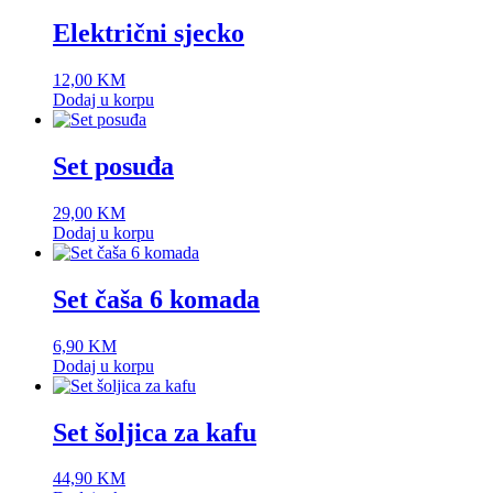
Električni sjecko
12,00
KM
Dodaj u korpu
Set posuđa
29,00
KM
Dodaj u korpu
Set čaša 6 komada
6,90
KM
Dodaj u korpu
Set šoljica za kafu
44,90
KM