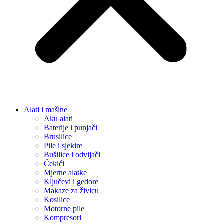
Alati i mašine
Aku alati
Baterije i punjači
Brusilice
Pile i sjekire
Bušilice i odvijači
Čekići
Mjerne alatke
Ključevi i gedore
Makaze za živicu
Kosilice
Motorne pile
Kompresori