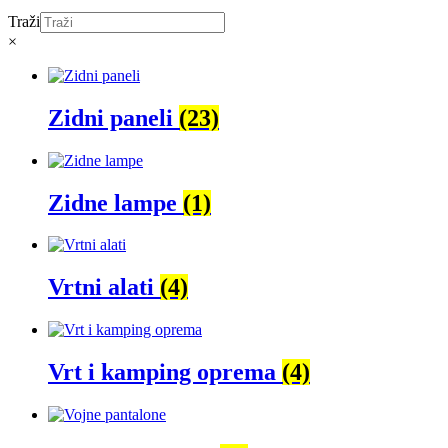
Traži
×
Zidni paneli
(23)
Zidne lampe
(1)
Vrtni alati
(4)
Vrt i kamping oprema
(4)