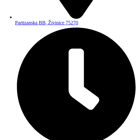
+387 61 649 500
Brzi linkovi
Početna
O nama
Svi proizvodi
Kontakt
Kategorije
Akcije i popusti
Alati i mašine
Dom i enterijer
Građevinska oprema
Vojna oprema
Bilten