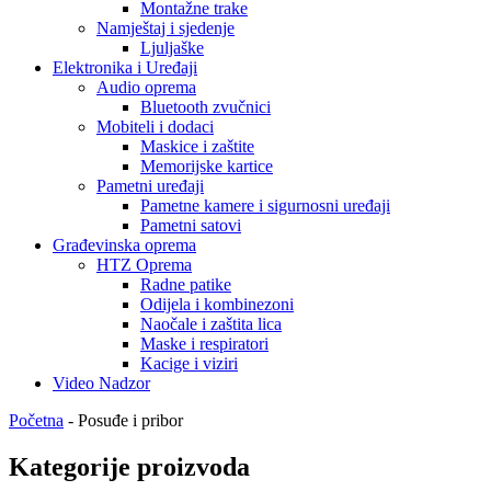
Montažne trake
Namještaj i sjedenje
Ljuljaške
Elektronika i Uređaji
Audio oprema
Bluetooth zvučnici
Mobiteli i dodaci
Maskice i zaštite
Memorijske kartice
Pametni uređaji
Pametne kamere i sigurnosni uređaji
Pametni satovi
Građevinska oprema
HTZ Oprema
Radne patike
Odijela i kombinezoni
Naočale i zaštita lica
Maske i respiratori
Kacige i viziri
Video Nadzor
Početna
-
Posuđe i pribor
Kategorije proizvoda