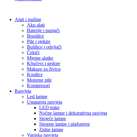
Alati i mašine
Aku alati
Baterije i punjači
Brusilice
Pile i sjekire
Bušilice i odvijači
Čekići
Mjerne alatke
Ključevi i gedore
Makaze za živicu
Kosilice
Motorne pile
Kompresori
Rasvjeta
Led lampe
Unutarnja rasvjeta
LED trake
Noćne lampe i dekorativna rasvjeta
Stojeće lampe
Stropne lampe i plafonjere
Zidne lampe
Vanjska rasvjeta