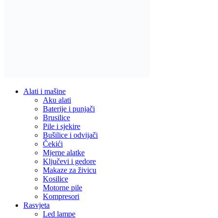
Alati i mašine
Aku alati
Baterije i punjači
Brusilice
Pile i sjekire
Bušilice i odvijači
Čekići
Mjerne alatke
Ključevi i gedore
Makaze za živicu
Kosilice
Motorne pile
Kompresori
Rasvjeta
Led lampe