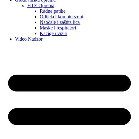
HTZ Oprema
Radne patike
Odijela i kombinezoni
Naočale i zaštita lica
Maske i respiratori
Kacige i viziri
Video Nadzor