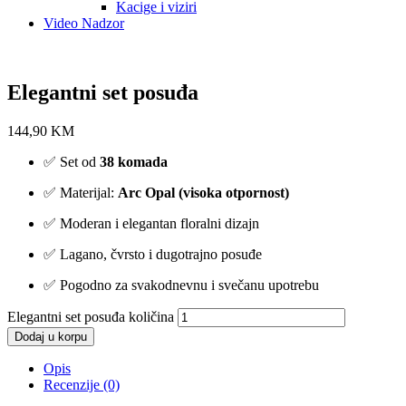
Kacige i viziri
Video Nadzor
Elegantni set posuđa
144,90
KM
✅ Set od
38 komada
✅ Materijal:
Arc Opal (visoka otpornost)
✅ Moderan i elegantan floralni dizajn
✅ Lagano, čvrsto i dugotrajno posuđe
✅ Pogodno za svakodnevnu i svečanu upotrebu
Elegantni set posuđa količina
Dodaj u korpu
Opis
Recenzije (0)