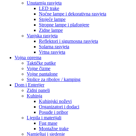
Unutarnja rasvjeta
LED trake
Noćne lampe i dekorativna rasvjeta
Stojeće lampe
Stropne lampe i plafonjere
Zidne lampe
Vanjska rasvjeta
Reflektori i sigurnosna rasvjeta
Solarna rasvjeta
Vrtna rasvjeta
Vojna oprema
Taktičke patike
Vojne čizme
Vojne pantalone
Stolice za ribolov / kamping
Dom i Enterijer
Zidni paneli
Kuhinja
Kuhinjski noževi
Organizatori i dodaci
Posuđe i pribor
Ljepila i materijali
Fug mase
Montažne trake
Namještaj i sjedenje