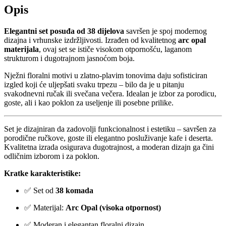
Opis
Elegantni set posuđa od 38 dijelova
savršen je spoj modernog
dizajna i vrhunske izdržljivosti. Izrađen od kvalitetnog
arc opal
materijala
, ovaj set se ističe visokom otpornošću, laganom
strukturom i dugotrajnom jasnoćom boja.
Nježni floralni motivi u zlatno-plavim tonovima daju sofisticiran
izgled koji će uljepšati svaku trpezu – bilo da je u pitanju
svakodnevni ručak ili svečana večera. Idealan je izbor za porodicu,
goste, ali i kao poklon za useljenje ili posebne prilike.
Set je dizajniran da zadovolji funkcionalnost i estetiku – savršen za
porodične ručkove, goste ili elegantno posluživanje kafe i deserta.
Kvalitetna izrada osigurava dugotrajnost, a moderan dizajn ga čini
odličnim izborom i za poklon.
Kratke karakteristike:
✅ Set od
38 komada
✅ Materijal:
Arc Opal (visoka otpornost)
✅ Moderan i elegantan floralni dizajn