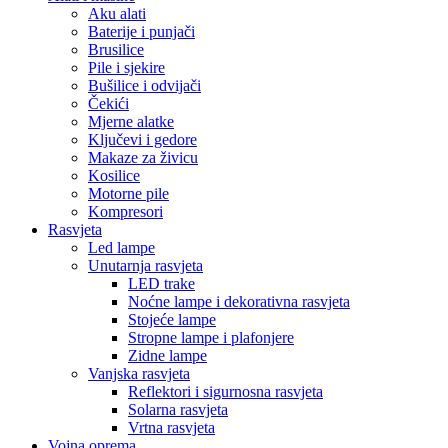
Aku alati
Baterije i punjači
Brusilice
Pile i sjekire
Bušilice i odvijači
Čekići
Mjerne alatke
Ključevi i gedore
Makaze za živicu
Kosilice
Motorne pile
Kompresori
Rasvjeta
Led lampe
Unutarnja rasvjeta
LED trake
Noćne lampe i dekorativna rasvjeta
Stojeće lampe
Stropne lampe i plafonjere
Zidne lampe
Vanjska rasvjeta
Reflektori i sigurnosna rasvjeta
Solarna rasvjeta
Vrtna rasvjeta
Vojna oprema