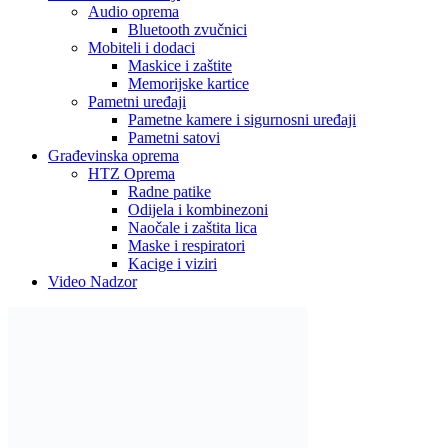
Audio oprema
Bluetooth zvučnici
Mobiteli i dodaci
Maskice i zaštite
Memorijske kartice
Pametni uređaji
Pametne kamere i sigurnosni uređaji
Pametni satovi
Građevinska oprema
HTZ Oprema
Radne patike
Odijela i kombinezoni
Naočale i zaštita lica
Maske i respiratori
Kacige i viziri
Video Nadzor