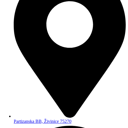
Partizanska BB, Živinice 75270