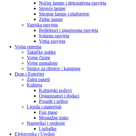
Noćne lampe i dekorativna rasvjeta
Stojeće lampe
Stropne lampe i plafonjere
Zidne lampe
Vanjska rasvjeta
Reflektori i sigurnosna rasvjeta
Solarna rasvjeta
Vrtna rasvjeta
Vojna oprema
Taktičke patike
Vojne čizme
Vojne pantalone
Stolice za ribolov / kamping
Dom i Enterijer
Zidni paneli
Kuhinja
Kuhinjski noževi
Organizatori i dodaci
Posuđe i pribor
Ljepila i materijali
Fug mase
Montažne trake
Namještaj i sjedenje
Ljuljaške
Elektronika i Uređaji