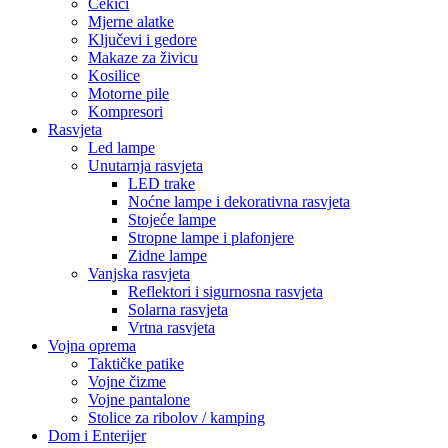
Čekići
Mjerne alatke
Ključevi i gedore
Makaze za živicu
Kosilice
Motorne pile
Kompresori
Rasvjeta
Led lampe
Unutarnja rasvjeta
LED trake
Noćne lampe i dekorativna rasvjeta
Stojeće lampe
Stropne lampe i plafonjere
Zidne lampe
Vanjska rasvjeta
Reflektori i sigurnosna rasvjeta
Solarna rasvjeta
Vrtna rasvjeta
Vojna oprema
Taktičke patike
Vojne čizme
Vojne pantalone
Stolice za ribolov / kamping
Dom i Enterijer