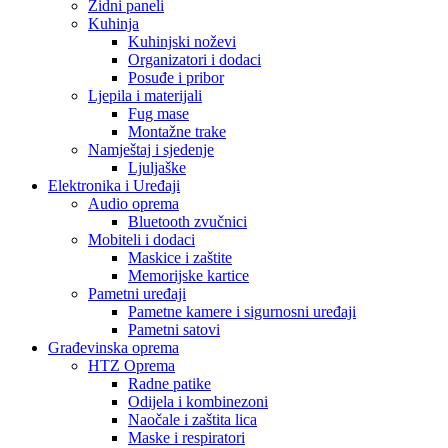
Zidni paneli
Kuhinja
Kuhinjski noževi
Organizatori i dodaci
Posuđe i pribor
Ljepila i materijali
Fug mase
Montažne trake
Namještaj i sjedenje
Ljuljaške
Elektronika i Uređaji
Audio oprema
Bluetooth zvučnici
Mobiteli i dodaci
Maskice i zaštite
Memorijske kartice
Pametni uređaji
Pametne kamere i sigurnosni uređaji
Pametni satovi
Građevinska oprema
HTZ Oprema
Radne patike
Odijela i kombinezoni
Naočale i zaštita lica
Maske i respiratori