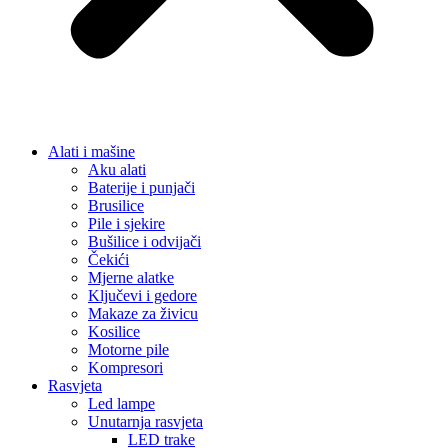
Alati i mašine
Aku alati
Baterije i punjači
Brusilice
Pile i sjekire
Bušilice i odvijači
Čekići
Mjerne alatke
Ključevi i gedore
Makaze za živicu
Kosilice
Motorne pile
Kompresori
Rasvjeta
Led lampe
Unutarnja rasvjeta
LED trake