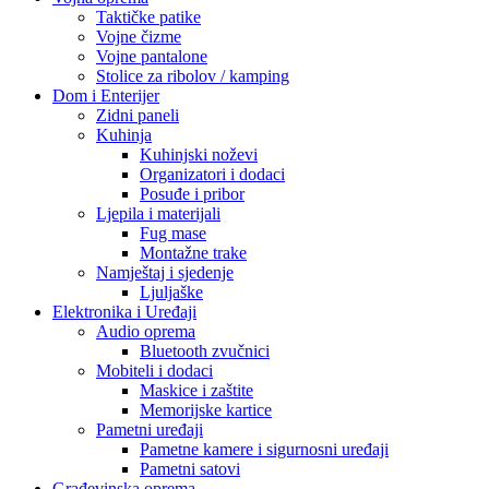
Taktičke patike
Vojne čizme
Vojne pantalone
Stolice za ribolov / kamping
Dom i Enterijer
Zidni paneli
Kuhinja
Kuhinjski noževi
Organizatori i dodaci
Posuđe i pribor
Ljepila i materijali
Fug mase
Montažne trake
Namještaj i sjedenje
Ljuljaške
Elektronika i Uređaji
Audio oprema
Bluetooth zvučnici
Mobiteli i dodaci
Maskice i zaštite
Memorijske kartice
Pametni uređaji
Pametne kamere i sigurnosni uređaji
Pametni satovi
Građevinska oprema