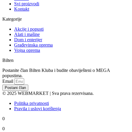
Svi proizvodi
Kontakt
Kategorije
Akcije i popusti
Alati i mašine
Dom i enterijer
Građevinska oprema
Vojna oprema
Bilten
Postanite član Bilten Kluba i budite obaviješteni o MEGA
popustima.
Email
Postani član
© 2025 WEBMARKET | Sva prava rezervisana.
Politika privatnosti
Pravila i uslovi korištenja
0
0