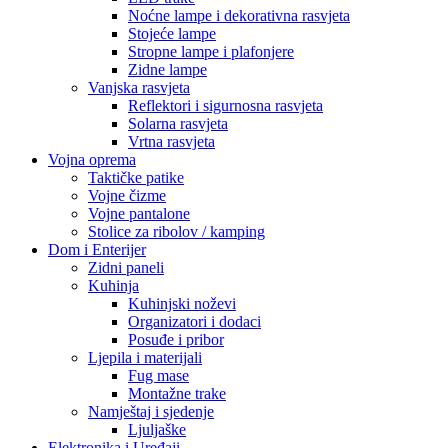
Noćne lampe i dekorativna rasvjeta
Stojeće lampe
Stropne lampe i plafonjere
Zidne lampe
Vanjska rasvjeta
Reflektori i sigurnosna rasvjeta
Solarna rasvjeta
Vrtna rasvjeta
Vojna oprema
Taktičke patike
Vojne čizme
Vojne pantalone
Stolice za ribolov / kamping
Dom i Enterijer
Zidni paneli
Kuhinja
Kuhinjski noževi
Organizatori i dodaci
Posuđe i pribor
Ljepila i materijali
Fug mase
Montažne trake
Namještaj i sjedenje
Ljuljaške
Elektronika i Uređaji