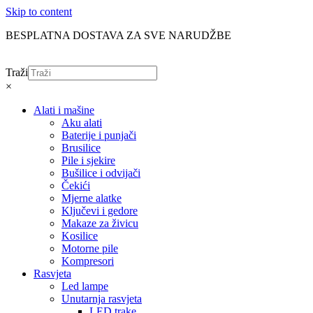
Skip to content
BESPLATNA DOSTAVA ZA SVE NARUDŽBE
Traži
×
Alati i mašine
Aku alati
Baterije i punjači
Brusilice
Pile i sjekire
Bušilice i odvijači
Čekići
Mjerne alatke
Ključevi i gedore
Makaze za živicu
Kosilice
Motorne pile
Kompresori
Rasvjeta
Led lampe
Unutarnja rasvjeta
LED trake