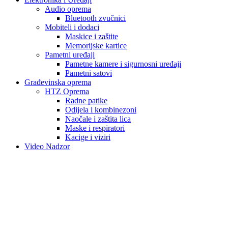
Audio oprema
Bluetooth zvučnici
Mobiteli i dodaci
Maskice i zaštite
Memorijske kartice
Pametni uređaji
Pametne kamere i sigurnosni uređaji
Pametni satovi
Građevinska oprema
HTZ Oprema
Radne patike
Odijela i kombinezoni
Naočale i zaštita lica
Maske i respiratori
Kacige i viziri
Video Nadzor