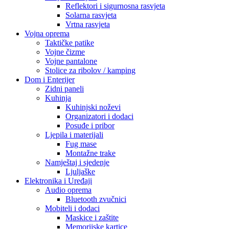
Reflektori i sigurnosna rasvjeta
Solarna rasvjeta
Vrtna rasvjeta
Vojna oprema
Taktičke patike
Vojne čizme
Vojne pantalone
Stolice za ribolov / kamping
Dom i Enterijer
Zidni paneli
Kuhinja
Kuhinjski noževi
Organizatori i dodaci
Posuđe i pribor
Ljepila i materijali
Fug mase
Montažne trake
Namještaj i sjedenje
Ljuljaške
Elektronika i Uređaji
Audio oprema
Bluetooth zvučnici
Mobiteli i dodaci
Maskice i zaštite
Memorijske kartice