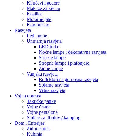
Ključevi i gedore
Makaze za živicu
Kosilice
Motorne pile
Kompresori
Rasvjeta
Led lampe
Unutarnja rasvjeta
LED trake
Noćne lampe i dekorativna rasvjeta
Stojeće lampe
Stropne lampe i plafonjere
Zidne lampe
Vanjska rasvjeta
Reflektori i sigurnosna rasvjeta
Solarna rasvjeta
Vrtna rasvjeta
Vojna oprema
Taktičke patike
Vojne čizme
Vojne pantalone
Stolice za ribolov / kamping
Dom i Enterijer
Zidni paneli
Kuhinja