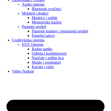
Audio oprema
Bluetooth zvučnici
Mobiteli i dodaci
Maskice i zaštite
Memorijske kartice
Pametni uređaji
Pametne kamere i sigurnosni uređaji
Pametni satovi
Građevinska oprema
HTZ Oprema
Radne patike
Odijela i kombinezoni
Naočale i zaštita lica
Maske i respiratori
Kacige i viziri
Video Nadzor