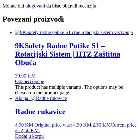
Morate biti
ulogovani
da biste objavili recenziju.
Povezani proizvodi
9KSafety Radne Patike S1 –
Rotacijski Sistem | HTZ Zaštitna
Obuća
39,90
KM
Odaberi opcije
This product has multiple variants. The options may be
chosen on the product page
Akcija!
Radne rukavice
4,90
KM
Original price was: 4,90 KM.
2,50
KM
Current price
is: 2,50 KM.
Dodaj u korpu