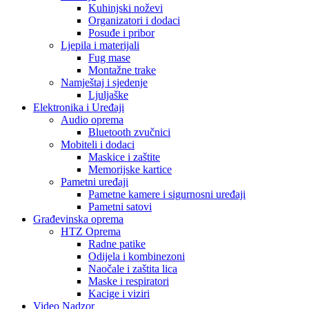
Kuhinjski noževi
Organizatori i dodaci
Posuđe i pribor
Ljepila i materijali
Fug mase
Montažne trake
Namještaj i sjedenje
Ljuljaške
Elektronika i Uređaji
Audio oprema
Bluetooth zvučnici
Mobiteli i dodaci
Maskice i zaštite
Memorijske kartice
Pametni uređaji
Pametne kamere i sigurnosni uređaji
Pametni satovi
Građevinska oprema
HTZ Oprema
Radne patike
Odijela i kombinezoni
Naočale i zaštita lica
Maske i respiratori
Kacige i viziri
Video Nadzor