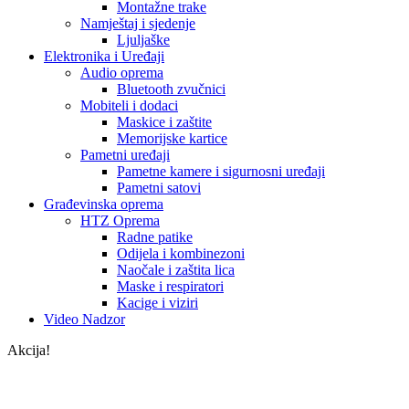
Montažne trake
Namještaj i sjedenje
Ljuljaške
Elektronika i Uređaji
Audio oprema
Bluetooth zvučnici
Mobiteli i dodaci
Maskice i zaštite
Memorijske kartice
Pametni uređaji
Pametne kamere i sigurnosni uređaji
Pametni satovi
Građevinska oprema
HTZ Oprema
Radne patike
Odijela i kombinezoni
Naočale i zaštita lica
Maske i respiratori
Kacige i viziri
Video Nadzor
Akcija!