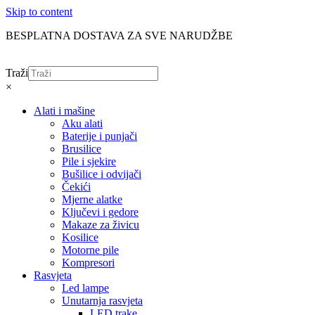
Skip to content
BESPLATNA DOSTAVA ZA SVE NARUDŽBE
Traži
×
Alati i mašine
Aku alati
Baterije i punjači
Brusilice
Pile i sjekire
Bušilice i odvijači
Čekići
Mjerne alatke
Ključevi i gedore
Makaze za živicu
Kosilice
Motorne pile
Kompresori
Rasvjeta
Led lampe
Unutarnja rasvjeta
LED trake