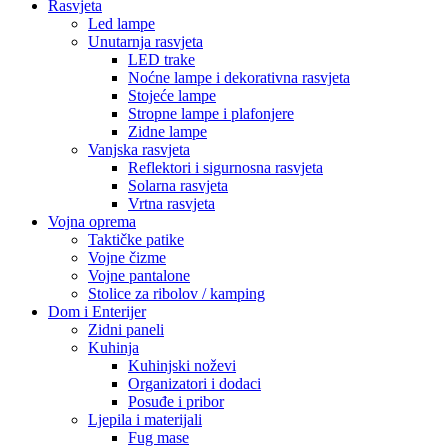
Rasvjeta
Led lampe
Unutarnja rasvjeta
LED trake
Noćne lampe i dekorativna rasvjeta
Stojeće lampe
Stropne lampe i plafonjere
Zidne lampe
Vanjska rasvjeta
Reflektori i sigurnosna rasvjeta
Solarna rasvjeta
Vrtna rasvjeta
Vojna oprema
Taktičke patike
Vojne čizme
Vojne pantalone
Stolice za ribolov / kamping
Dom i Enterijer
Zidni paneli
Kuhinja
Kuhinjski noževi
Organizatori i dodaci
Posuđe i pribor
Ljepila i materijali
Fug mase