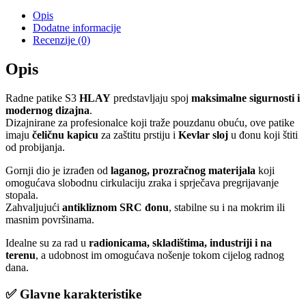
Opis
Dodatne informacije
Recenzije (0)
Opis
Radne patike S3
HLAY
predstavljaju spoj
maksimalne sigurnosti i
modernog dizajna
.
Dizajnirane za profesionalce koji traže pouzdanu obuću, ove patike
imaju
čeličnu kapicu
za zaštitu prstiju i
Kevlar sloj
u đonu koji štiti
od probijanja.
Gornji dio je izrađen od
laganog, prozračnog materijala
koji
omogućava slobodnu cirkulaciju zraka i sprječava pregrijavanje
stopala.
Zahvaljujući
antikliznom SRC đonu
, stabilne su i na mokrim ili
masnim površinama.
Idealne su za rad u
radionicama, skladištima, industriji i na
terenu
, a udobnost im omogućava nošenje tokom cijelog radnog
dana.
✅
Glavne karakteristike