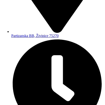
Partizanska BB, Živinice 75270