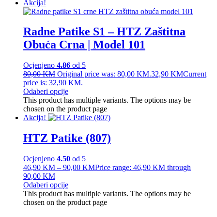
Akcija!
Radne Patike S1 – HTZ Zaštitna
Obuća Crna | Model 101
Ocjenjeno
4.86
od 5
80,00
KM
Original price was: 80,00 KM.
32,90
KM
Current
price is: 32,90 KM.
Odaberi opcije
This product has multiple variants. The options may be
chosen on the product page
Akcija!
HTZ Patike (807)
Ocjenjeno
4.50
od 5
46,90
KM
–
90,00
KM
Price range: 46,90 KM through
90,00 KM
Odaberi opcije
This product has multiple variants. The options may be
chosen on the product page