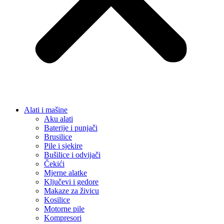
Alati i mašine
Aku alati
Baterije i punjači
Brusilice
Pile i sjekire
Bušilice i odvijači
Čekići
Mjerne alatke
Ključevi i gedore
Makaze za živicu
Kosilice
Motorne pile
Kompresori