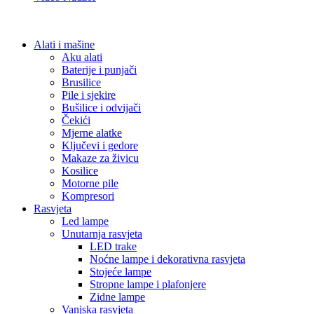
Alati i mašine
Aku alati
Baterije i punjači
Brusilice
Pile i sjekire
Bušilice i odvijači
Čekići
Mjerne alatke
Ključevi i gedore
Makaze za živicu
Kosilice
Motorne pile
Kompresori
Rasvjeta
Led lampe
Unutarnja rasvjeta
LED trake
Noćne lampe i dekorativna rasvjeta
Stojeće lampe
Stropne lampe i plafonjere
Zidne lampe
Vanjska rasvjeta