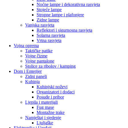
Noćne lampe i dekorativna rasvjeta
Stojeće lampe
Stropne lampe i plafonjere
Zidne lampe
Vanjska rasvjeta
Reflektori i sigurnosna rasvjeta
Solarna rasvjeta
Vrtna rasvjeta
Vojna oprema
Taktičke patike
Vojne čizme
Vojne pantalone
Stolice za ribolov / kamping
Dom i Enterijer
Zidni paneli
Kuhinja
Kuhinjski noževi
Organizatori i dodaci
Posuđe i pribor
Ljepila i materijali
Fug mase
Montažne trake
Namještaj i sjedenje
Ljuljaške
Elektronika i Uređaji