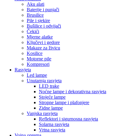
Aku alati
Baterije i punjači
Brusilice
Pile i sjekire
Bušilice i odvijači
Čekići
Mjerne alatke
Ključevi i gedore
Makaze za živicu
Kosilice
Motorne pile
Kompresori
Rasvjeta
Led lampe
Unutarnja rasvjeta
LED trake
Noćne lampe i dekorativna rasvjeta
Stojeće lampe
Stropne lampe i plafonjere
Zidne lampe
Vanjska rasvjeta
Reflektori i sigurnosna rasvjeta
Solarna rasvjeta
Vrtna rasvjeta
Vojna oprema