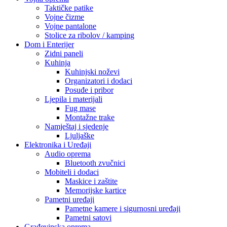
Taktičke patike
Vojne čizme
Vojne pantalone
Stolice za ribolov / kamping
Dom i Enterijer
Zidni paneli
Kuhinja
Kuhinjski noževi
Organizatori i dodaci
Posuđe i pribor
Ljepila i materijali
Fug mase
Montažne trake
Namještaj i sjedenje
Ljuljaške
Elektronika i Uređaji
Audio oprema
Bluetooth zvučnici
Mobiteli i dodaci
Maskice i zaštite
Memorijske kartice
Pametni uređaji
Pametne kamere i sigurnosni uređaji
Pametni satovi
Građevinska oprema