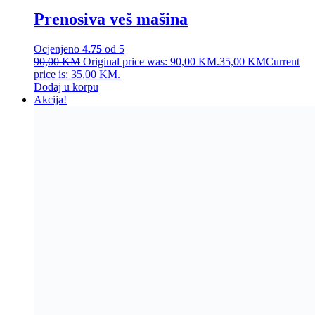
Prenosiva veš mašina
Ocjenjeno
4.75
od 5
90,00
KM
Original price was: 90,00 KM.
35,00
KM
Current
price is: 35,00 KM.
Dodaj u korpu
Akcija!