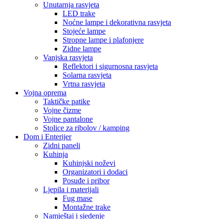
Unutarnja rasvjeta
LED trake
Noćne lampe i dekorativna rasvjeta
Stojeće lampe
Stropne lampe i plafonjere
Zidne lampe
Vanjska rasvjeta
Reflektori i sigurnosna rasvjeta
Solarna rasvjeta
Vrtna rasvjeta
Vojna oprema
Taktičke patike
Vojne čizme
Vojne pantalone
Stolice za ribolov / kamping
Dom i Enterijer
Zidni paneli
Kuhinja
Kuhinjski noževi
Organizatori i dodaci
Posuđe i pribor
Ljepila i materijali
Fug mase
Montažne trake
Namještaj i sjedenje