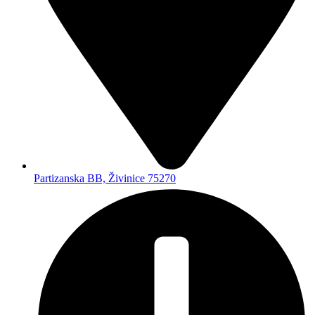
Partizanska BB, Živinice 75270