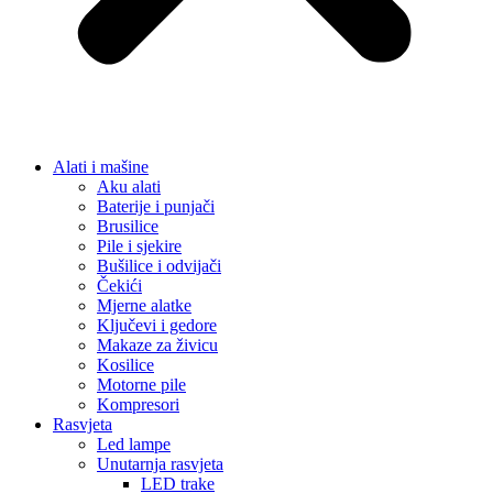
Alati i mašine
Aku alati
Baterije i punjači
Brusilice
Pile i sjekire
Bušilice i odvijači
Čekići
Mjerne alatke
Ključevi i gedore
Makaze za živicu
Kosilice
Motorne pile
Kompresori
Rasvjeta
Led lampe
Unutarnja rasvjeta
LED trake