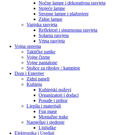
Noćne lampe i dekorativna rasvjeta
Stojeće lampe
Stropne lampe i plafonjere
Zidne lampe
Vanjska rasvjeta
Reflektori i sigurnosna rasvjeta
Solarna rasvjeta
Vrtna rasvjeta
Vojna oprema
Taktičke patike
Vojne čizme
Vojne pantalone
Stolice za ribolov / kamping
Dom i Enterijer
Zidni paneli
Kuhinja
Kuhinjski noževi
Organizatori i dodaci
Posuđe i pribor
Ljepila i materijali
Fug mase
Montažne trake
Namještaj i sjedenje
Ljuljaške
Elektronika i Uređaji