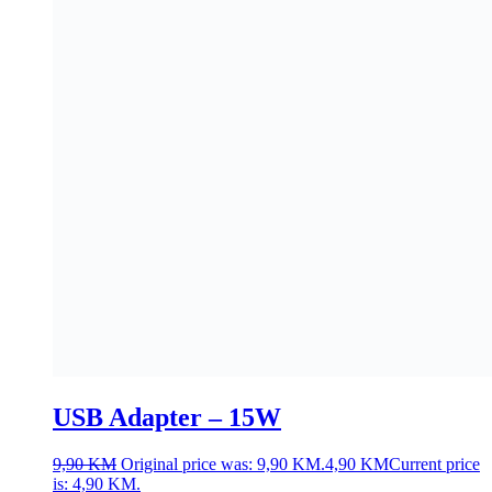
USB Adapter – 15W
9,90
KM
Original price was: 9,90 KM.
4,90
KM
Current price
is: 4,90 KM.