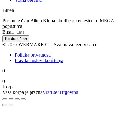
Bilten
Postanite član Bilten Kluba i budite obaviješteni o MEGA
popustima.
Email
Postani član
© 2025 WEBMARKET | Sva prava rezervisana.
Politika privatnosti
Pravila i uslovi korištenja
0
0
Korpa
Vaša korpa je prazna
Vrati se u trgovinu