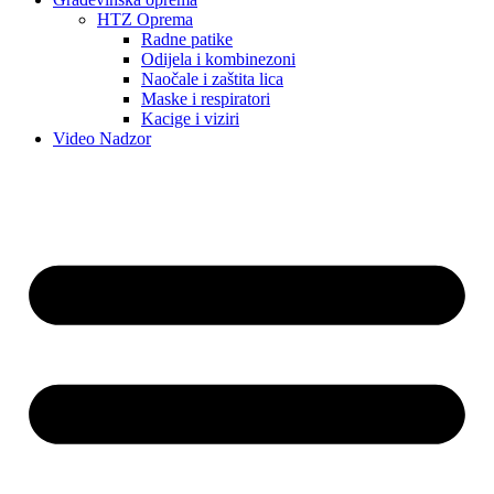
HTZ Oprema
Radne patike
Odijela i kombinezoni
Naočale i zaštita lica
Maske i respiratori
Kacige i viziri
Video Nadzor