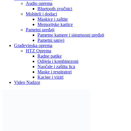
Audio oprema
Bluetooth zvučnici
Mobiteli i dodaci
Maskice i zaštite
Memorijske kartice
Pametni uređaji
Pametne kamere i sigurnosni uređaji
Pametni satovi
Građevinska oprema
HTZ Oprema
Radne patike
Odijela i kombinezoni
Naočale i zaštita lica
Maske i respiratori
Kacige i viziri
Video Nadzor