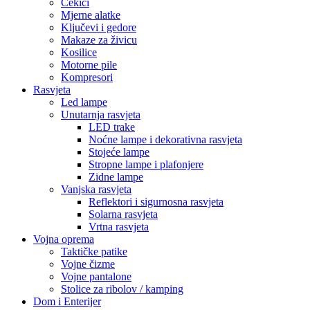
Čekići
Mjerne alatke
Ključevi i gedore
Makaze za živicu
Kosilice
Motorne pile
Kompresori
Rasvjeta
Led lampe
Unutarnja rasvjeta
LED trake
Noćne lampe i dekorativna rasvjeta
Stojeće lampe
Stropne lampe i plafonjere
Zidne lampe
Vanjska rasvjeta
Reflektori i sigurnosna rasvjeta
Solarna rasvjeta
Vrtna rasvjeta
Vojna oprema
Taktičke patike
Vojne čizme
Vojne pantalone
Stolice za ribolov / kamping
Dom i Enterijer