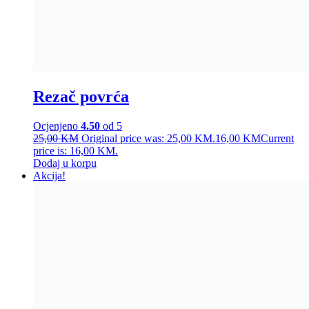
Rezač povrća
Ocjenjeno
4.50
od 5
25,00
KM
Original price was: 25,00 KM.
16,00
KM
Current
price is: 16,00 KM.
Dodaj u korpu
Akcija!