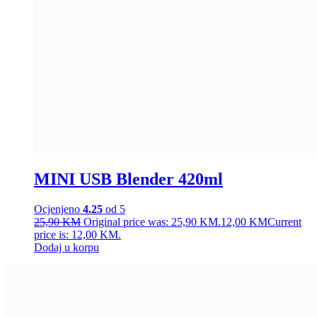
MINI USB Blender 420ml
Ocjenjeno
4.25
od 5
25,90
KM
Original price was: 25,90 KM.
12,00
KM
Current
price is: 12,00 KM.
Dodaj u korpu