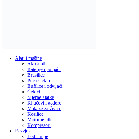
Alati i mašine
Aku alati
Baterije i punjači
Brusilice
Pile i sjekire
Bušilice i odvijači
Čekići
Mjerne alatke
Ključevi i gedore
Makaze za živicu
Kosilice
Motorne pile
Kompresori
Rasvjeta
Led lampe