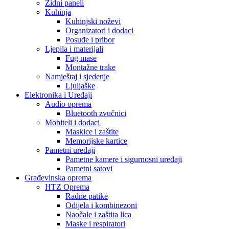
Zidni paneli
Kuhinja
Kuhinjski noževi
Organizatori i dodaci
Posuđe i pribor
Ljepila i materijali
Fug mase
Montažne trake
Namještaj i sjedenje
Ljuljaške
Elektronika i Uređaji
Audio oprema
Bluetooth zvučnici
Mobiteli i dodaci
Maskice i zaštite
Memorijske kartice
Pametni uređaji
Pametne kamere i sigurnosni uređaji
Pametni satovi
Građevinska oprema
HTZ Oprema
Radne patike
Odijela i kombinezoni
Naočale i zaštita lica
Maske i respiratori