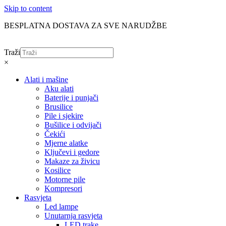
Skip to content
BESPLATNA DOSTAVA ZA SVE NARUDŽBE
Traži
×
Alati i mašine
Aku alati
Baterije i punjači
Brusilice
Pile i sjekire
Bušilice i odvijači
Čekići
Mjerne alatke
Ključevi i gedore
Makaze za živicu
Kosilice
Motorne pile
Kompresori
Rasvjeta
Led lampe
Unutarnja rasvjeta
LED trake