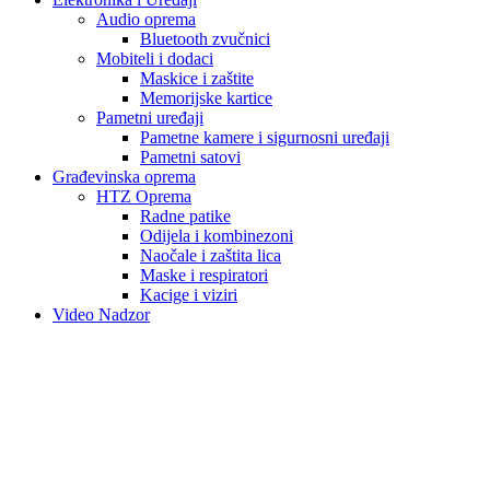
Audio oprema
Bluetooth zvučnici
Mobiteli i dodaci
Maskice i zaštite
Memorijske kartice
Pametni uređaji
Pametne kamere i sigurnosni uređaji
Pametni satovi
Građevinska oprema
HTZ Oprema
Radne patike
Odijela i kombinezoni
Naočale i zaštita lica
Maske i respiratori
Kacige i viziri
Video Nadzor