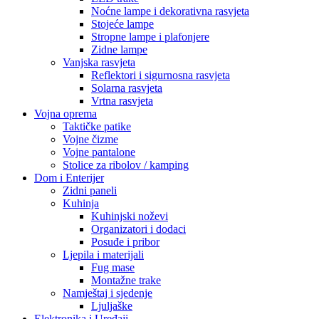
Noćne lampe i dekorativna rasvjeta
Stojeće lampe
Stropne lampe i plafonjere
Zidne lampe
Vanjska rasvjeta
Reflektori i sigurnosna rasvjeta
Solarna rasvjeta
Vrtna rasvjeta
Vojna oprema
Taktičke patike
Vojne čizme
Vojne pantalone
Stolice za ribolov / kamping
Dom i Enterijer
Zidni paneli
Kuhinja
Kuhinjski noževi
Organizatori i dodaci
Posuđe i pribor
Ljepila i materijali
Fug mase
Montažne trake
Namještaj i sjedenje
Ljuljaške
Elektronika i Uređaji