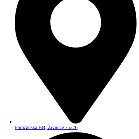
+387 61 649 500
Brzi linkovi
Početna
O nama
Svi proizvodi
Kontakt
Kategorije