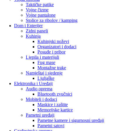
Audio oprema
Bluetooth zvučnici
Mobiteli i dodaci
Maskice i zaštite
Memorijske kartice
Pametni uređaji
Pametne kamere i sigurnosni uređaji
Pametni satovi
Građevinska oprema
HTZ Oprema
Radne patike
Odijela i kombinezoni
Naočale i zaštita lica
Maske i respiratori
Kacige i viziri
Video Nadzor