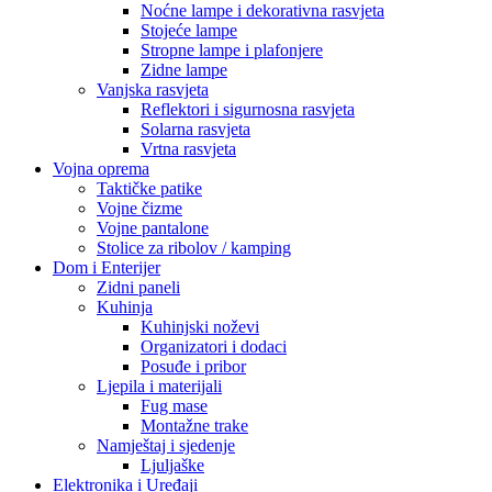
Kuhinjski noževi
Organizatori i dodaci
Posuđe i pribor
Ljepila i materijali
Fug mase
Montažne trake
Namještaj i sjedenje
Ljuljaške
Elektronika i Uređaji
Audio oprema
Bluetooth zvučnici
Mobiteli i dodaci
Maskice i zaštite
Memorijske kartice
Pametni uređaji
Pametne kamere i sigurnosni uređaji
Pametni satovi
Građevinska oprema
HTZ Oprema
Radne patike
Odijela i kombinezoni
Naočale i zaštita lica
Maske i respiratori
Kacige i viziri
Video Nadzor