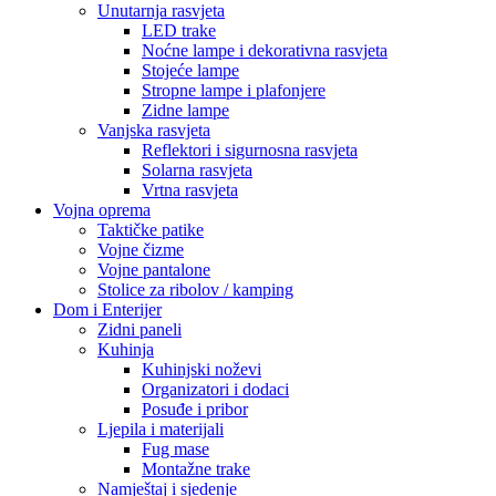
Pametni uređaji
Pametne kamere i sigurnosni uređaji
Pametni satovi
Građevinska oprema
HTZ Oprema
Radne patike
Odijela i kombinezoni
Naočale i zaštita lica
Maske i respiratori
Kacige i viziri
Video Nadzor