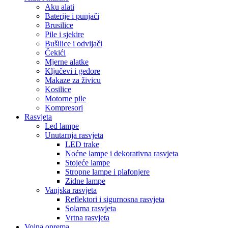
Noćne lampe i dekorativna rasvjeta
Stojeće lampe
Stropne lampe i plafonjere
Zidne lampe
Vanjska rasvjeta
Reflektori i sigurnosna rasvjeta
Solarna rasvjeta
Vrtna rasvjeta
Vojna oprema
Taktičke patike
Vojne čizme
Vojne pantalone
Stolice za ribolov / kamping
Dom i Enterijer
Zidni paneli
Kuhinja
Kuhinjski noževi
Organizatori i dodaci
Posuđe i pribor
Ljepila i materijali
Fug mase
Montažne trake
Namještaj i sjedenje
Ljuljaške
Elektronika i Uređaji