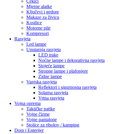
Montažne trake
Namještaj i sjedenje
Ljuljaške
Elektronika i Uređaji
Audio oprema
Bluetooth zvučnici
Mobiteli i dodaci
Maskice i zaštite
Memorijske kartice
Pametni uređaji
Pametne kamere i sigurnosni uređaji
Pametni satovi
Građevinska oprema
HTZ Oprema
Radne patike
Odijela i kombinezoni
Naočale i zaštita lica
Maske i respiratori
Kacige i viziri
Video Nadzor
Gel maska protiv glavobolje