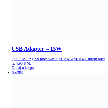
Tablet za djecu 12”
Ocjenjeno
4.60
od 5
39,90
KM
Original price was: 39,90 KM.
15,00
KM
Current
price is: 15,00 KM.
Dodaj u korpu