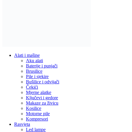
Reflektori i sigurnosna rasvjeta
Solarna rasvjeta
Vrtna rasvjeta
Vojna oprema
Taktičke patike
Vojne čizme
Vojne pantalone
Stolice za ribolov / kamping
Dom i Enterijer
Zidni paneli
Kuhinja
Kuhinjski noževi
Organizatori i dodaci
Posuđe i pribor
Ljepila i materijali
Fug mase
Montažne trake
Namještaj i sjedenje
Ljuljaške
Elektronika i Uređaji
Audio oprema
Bluetooth zvučnici
Mobiteli i dodaci
Maskice i zaštite
Memorijske kartice