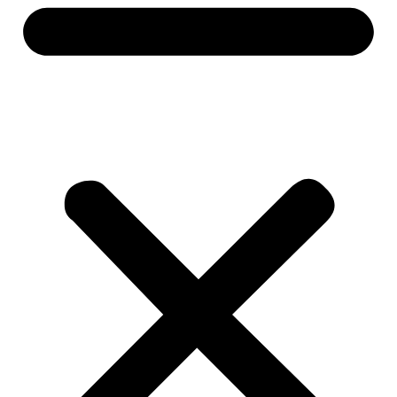
Alati i mašine
Aku alati
Baterije i punjači
Brusilice
Pile i sjekire
Bušilice i odvijači
Čekići
Mjerne alatke