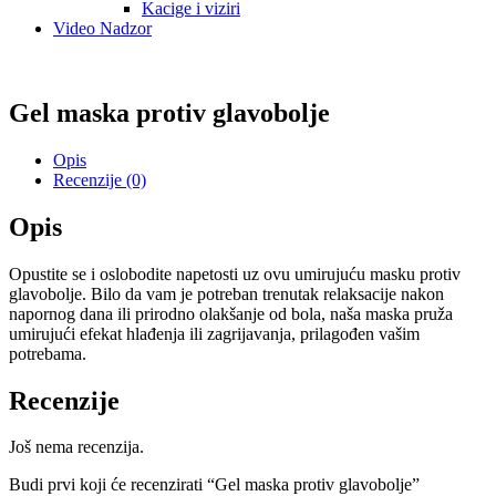
Masažer
10,00
KM
Original price was: 10,00 KM.
4,00
KM
Current
price is: 4,00 KM.
Dodaj u korpu
Akcija!