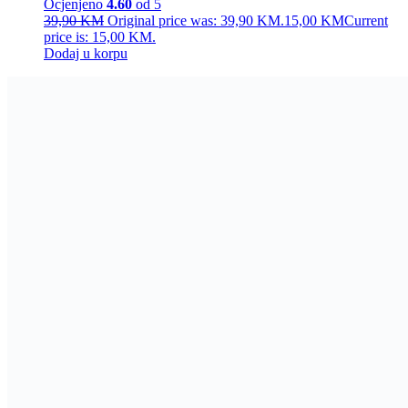
Naša misija je pružiti jednostavnu, brzu i sigurnu kupovinu uz
maksimalno zadovoljstvo.