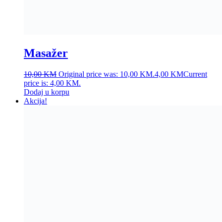
Roštilj na ugalj 47x104x107cm
Ocjenjeno
4.40
od 5
120,00
KM
Original price was:
120,00 KM.
80,00
KM
Current price is: 80,00 KM.
Dodaj u korpu
Akcija!