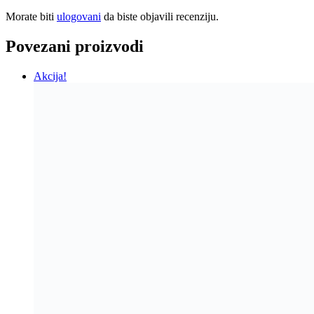
USB Adapter – 15W
9,90
KM
Original price was: 9,90 KM.
4,90
KM
Current price
is: 4,90 KM.
Dodaj u korpu
Akcija!