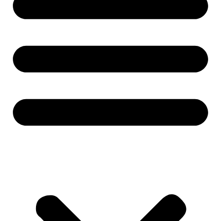
Alati i mašine
Aku alati
Baterije i punjači
Brusilice
Pile i sjekire
Bušilice i odvijači
Čekići
Mjerne alatke
Ključevi i gedore
Makaze za živicu
Kosilice
Motorne pile
Kompresori