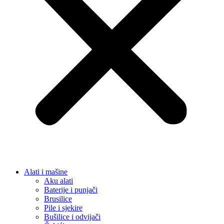
Rasvjeta
Led lampe
Unutarnja rasvjeta
LED trake
Noćne lampe i dekorativna rasvjeta
Stojeće lampe
Stropne lampe i plafonjere
Zidne lampe
Vanjska rasvjeta
Reflektori i sigurnosna rasvjeta
Solarna rasvjeta
Vrtna rasvjeta
Vojna oprema
Taktičke patike
Vojne čizme
Vojne pantalone
Stolice za ribolov / kamping
Dom i Enterijer
Zidni paneli
Kuhinja
Kuhinjski noževi
Organizatori i dodaci
Posuđe i pribor
Ljepila i materijali
Fug mase