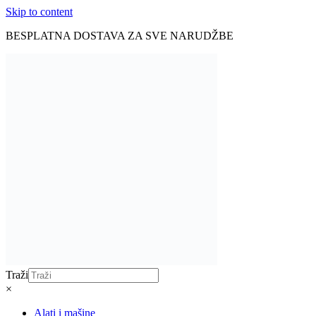
Skip to content
BESPLATNA DOSTAVA ZA SVE NARUDŽBE
Traži
×
Alati i mašine
Aku alati
Baterije i punjači
Brusilice
Pile i sjekire
Bušilice i odvijači
Čekići
Mjerne alatke
Ključevi i gedore
Makaze za živicu
Kosilice
Motorne pile
Kompresori
Rasvjeta
Led lampe
Unutarnja rasvjeta
LED trake