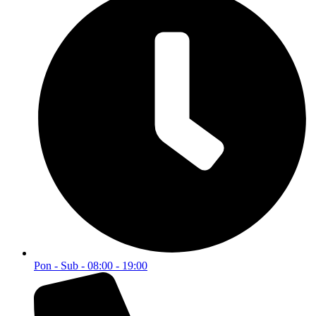
Akcije i popusti
Alati i mašine
Dom i enterijer
Građevinska oprema
Vojna oprema
Bilten
Postanite član Bilten Kluba i budite obaviješteni o MEGA
popustima.
Email
Postani član
© 2025 WEBMARKET | Sva prava rezervisana.
Politika privatnosti
Pravila i uslovi korištenja
0
0
Korpa
Vaša korpa je prazna
Vrati se u trgovinu