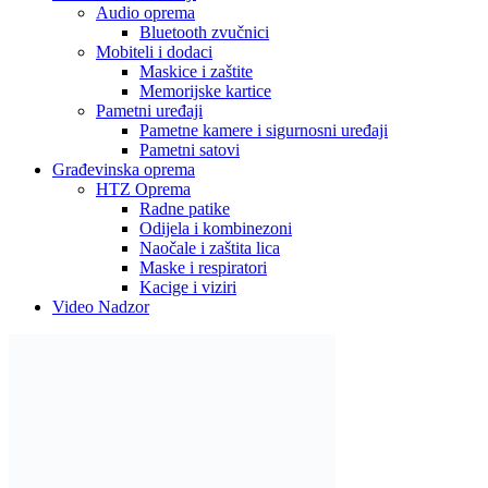
Alati i mašine
Aku alati
Baterije i punjači
Brusilice
Pile i sjekire
Bušilice i odvijači
Čekići
Mjerne alatke
Ključevi i gedore
Makaze za živicu
Kosilice
Motorne pile
Kompresori
Rasvjeta
Led lampe
Unutarnja rasvjeta
LED trake
Noćne lampe i dekorativna rasvjeta
Stojeće lampe
Stropne lampe i plafonjere
Zidne lampe
Vanjska rasvjeta