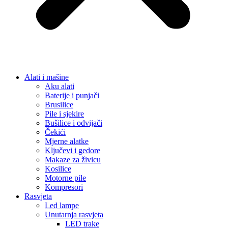
Ključevi i gedore
Makaze za živicu
Kosilice
Motorne pile
Kompresori
Rasvjeta
Led lampe
Unutarnja rasvjeta
LED trake
Noćne lampe i dekorativna rasvjeta
Stojeće lampe
Stropne lampe i plafonjere
Zidne lampe
Vanjska rasvjeta
Reflektori i sigurnosna rasvjeta
Solarna rasvjeta
Vrtna rasvjeta
Vojna oprema
Taktičke patike
Vojne čizme
Vojne pantalone
Stolice za ribolov / kamping
Dom i Enterijer
Zidni paneli
Kuhinja