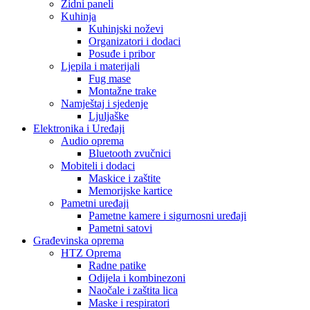
Opis
Recenzije (0)
Opis
Opustite se i oslobodite napetosti uz ovu umirujuću masku protiv
glavobolje. Bilo da vam je potreban trenutak relaksacije nakon
napornog dana ili prirodno olakšanje od bola, naša maska pruža
umirujući efekat hlađenja ili zagrijavanja, prilagođen vašim
potrebama.
Recenzije
Još nema recenzija.
Budi prvi koji će recenzirati “Gel maska protiv glavobolje”
Morate biti
ulogovani
da biste objavili recenziju.
Povezani proizvodi
Akcija!