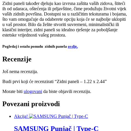
Zidni paneli također djeluju kao izvrsna zaštita vaših zidova, štiteći
ih od udaraca, oštećenja ili prljavštine, čime produžuju životni vijek
vaših zidnih površina. Dostupni su u različitim teksturama i bojama,
što vam omogućuje da odaberete opciju koja će se najbolje uklopiti
u vaš prostor. Bilo da želite stvoriti suvremeni, minimalistički ili
klasični interijer, zidni paneli su idealno rješenje za poboljšanje
estetske vrijednosti vašeg prostora.
Pogledaj i ostalu ponudu zidnih panela
ovdje.
Recenzije
Još nema recenzija.
Budi prvi koji će recenzirati “Zidni paneli – 1.22 x 2.44”
Morate biti
ulogovani
da biste objavili recenziju.
Povezani proizvodi
Akcija!
SAMSUNG Punjač | Type-C