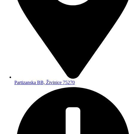
Partizanska BB, Živinice 75270