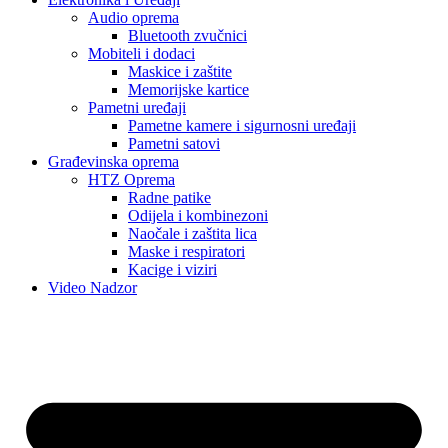
Audio oprema
Bluetooth zvučnici
Mobiteli i dodaci
Maskice i zaštite
Memorijske kartice
Pametni uređaji
Pametne kamere i sigurnosni uređaji
Pametni satovi
Građevinska oprema
HTZ Oprema
Radne patike
Odijela i kombinezoni
Naočale i zaštita lica
Maske i respiratori
Kacige i viziri
Video Nadzor