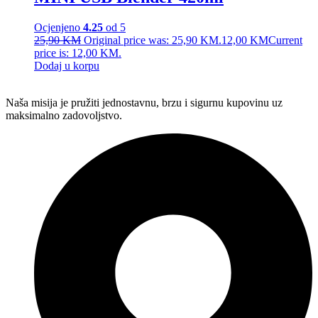
Ocjenjeno
4.25
od 5
25,90
KM
Original price was: 25,90 KM.
12,00
KM
Current
price is: 12,00 KM.
Dodaj u korpu
Naša misija je pružiti jednostavnu, brzu i sigurnu kupovinu uz
maksimalno zadovoljstvo.