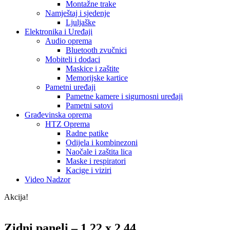
Montažne trake
Namještaj i sjedenje
Ljuljaške
Elektronika i Uređaji
Audio oprema
Bluetooth zvučnici
Mobiteli i dodaci
Maskice i zaštite
Memorijske kartice
Pametni uređaji
Pametne kamere i sigurnosni uređaji
Pametni satovi
Građevinska oprema
HTZ Oprema
Radne patike
Odijela i kombinezoni
Naočale i zaštita lica
Maske i respiratori
Kacige i viziri
Video Nadzor
Akcija!
Zidni paneli – 1.22 x 2.44