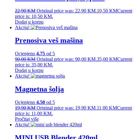
22,90
KM
Original price was: 22,90 KM.
10,50
KM
Current
price is: 10,50 KM.
Dodaj u korpu
Akcija!
Prenosiva veš mašina
Ocjenjeno
4.75
od 5
90,00
KM
Original price was: 90,00 KM.
35,00
KM
Current
price is: 35,00 KM.
Dodaj u korpu
Akcija!
Magnetna šolja
Ocjenjeno
4.50
od 5
19,90
KM
Original price was: 19,90 KM.
11,00
KM
Current
price is: 11,00 KM.
Pročitaj više
Akcija!
MINI USB Blender 420ml