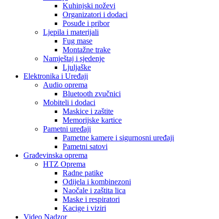
Kuhinjski noževi
Organizatori i dodaci
Posuđe i pribor
Ljepila i materijali
Fug mase
Montažne trake
Namještaj i sjedenje
Ljuljaške
Elektronika i Uređaji
Audio oprema
Bluetooth zvučnici
Mobiteli i dodaci
Maskice i zaštite
Memorijske kartice
Pametni uređaji
Pametne kamere i sigurnosni uređaji
Pametni satovi
Građevinska oprema
HTZ Oprema
Radne patike
Odijela i kombinezoni
Naočale i zaštita lica
Maske i respiratori
Kacige i viziri
Video Nadzor