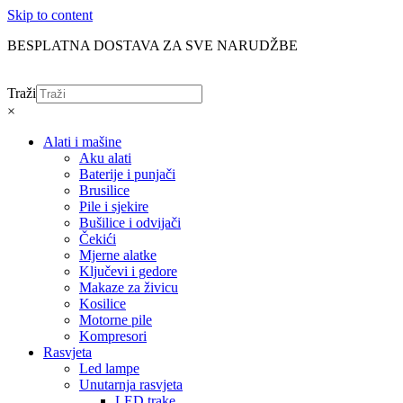
Skip to content
BESPLATNA DOSTAVA ZA SVE NARUDŽBE
Traži
×
Alati i mašine
Aku alati
Baterije i punjači
Brusilice
Pile i sjekire
Bušilice i odvijači
Čekići
Mjerne alatke
Ključevi i gedore
Makaze za živicu
Kosilice
Motorne pile
Kompresori
Rasvjeta
Led lampe
Unutarnja rasvjeta
LED trake