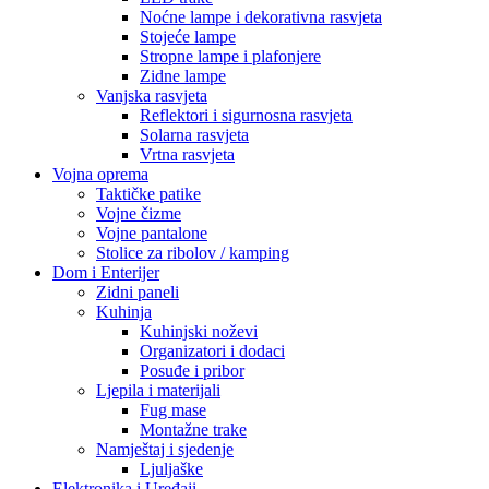
Noćne lampe i dekorativna rasvjeta
Stojeće lampe
Stropne lampe i plafonjere
Zidne lampe
Vanjska rasvjeta
Reflektori i sigurnosna rasvjeta
Solarna rasvjeta
Vrtna rasvjeta
Vojna oprema
Taktičke patike
Vojne čizme
Vojne pantalone
Stolice za ribolov / kamping
Dom i Enterijer
Zidni paneli
Kuhinja
Kuhinjski noževi
Organizatori i dodaci
Posuđe i pribor
Ljepila i materijali
Fug mase
Montažne trake
Namještaj i sjedenje
Ljuljaške
Elektronika i Uređaji