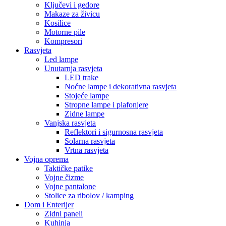
Ključevi i gedore
Makaze za živicu
Kosilice
Motorne pile
Kompresori
Rasvjeta
Led lampe
Unutarnja rasvjeta
LED trake
Noćne lampe i dekorativna rasvjeta
Stojeće lampe
Stropne lampe i plafonjere
Zidne lampe
Vanjska rasvjeta
Reflektori i sigurnosna rasvjeta
Solarna rasvjeta
Vrtna rasvjeta
Vojna oprema
Taktičke patike
Vojne čizme
Vojne pantalone
Stolice za ribolov / kamping
Dom i Enterijer
Zidni paneli
Kuhinja