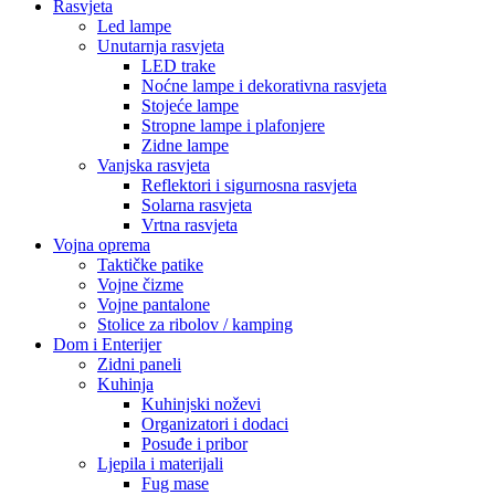
Rasvjeta
Led lampe
Unutarnja rasvjeta
LED trake
Noćne lampe i dekorativna rasvjeta
Stojeće lampe
Stropne lampe i plafonjere
Zidne lampe
Vanjska rasvjeta
Reflektori i sigurnosna rasvjeta
Solarna rasvjeta
Vrtna rasvjeta
Vojna oprema
Taktičke patike
Vojne čizme
Vojne pantalone
Stolice za ribolov / kamping
Dom i Enterijer
Zidni paneli
Kuhinja
Kuhinjski noževi
Organizatori i dodaci
Posuđe i pribor
Ljepila i materijali
Fug mase