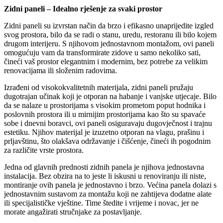
Zidni paneli – Idealno rješenje za svaki prostor
Zidni paneli su izvrstan način da brzo i efikasno unaprijedite izgled
svog prostora, bilo da se radi o stanu, uredu, restoranu ili bilo kojem
drugom interijeru. S njihovom jednostavnom montažom, ovi paneli
omogućuju vam da transformirate zidove u samo nekoliko sati,
čineći vaš prostor elegantnim i modernim, bez potrebe za velikim
renovacijama ili složenim radovima.
Izrađeni od visokokvalitetnih materijala, zidni paneli pružaju
dugotrajan učinak koji je otporan na habanje i vanjske utjecaje. Bilo
da se nalaze u prostorijama s visokim prometom poput hodnika i
poslovnih prostora ili u mirnijim prostorijama kao što su spavaće
sobe i dnevni boravci, ovi paneli osiguravaju dugovječnost i trajnu
estetiku. Njihov materijal je izuzetno otporan na vlagu, prašinu i
prljavštinu, što olakšava održavanje i čišćenje, čineći ih pogodnim
za različite vrste prostora.
Jedna od glavnih prednosti zidnih panela je njihova jednostavna
instalacija. Bez obzira na to jeste li iskusni u renoviranju ili niste,
montiranje ovih panela je jednostavno i brzo. Većina panela dolazi s
jednostavnim sustavom za montažu koji ne zahtijeva dodatne alate
ili specijalističke vještine. Time štedite i vrijeme i novac, jer ne
morate angažirati stručnjake za postavljanje.