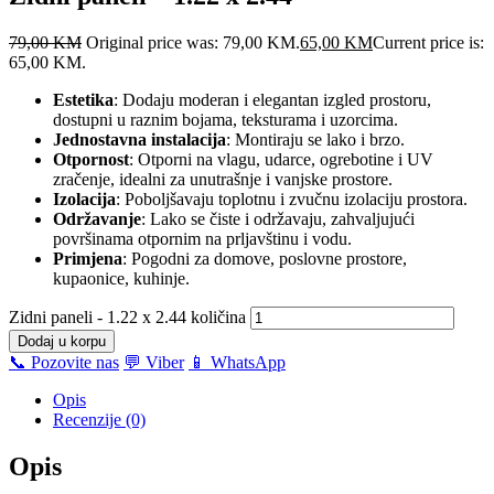
79,00
KM
Original price was: 79,00 KM.
65,00
KM
Current price is:
65,00 KM.
Estetika
: Dodaju moderan i elegantan izgled prostoru,
dostupni u raznim bojama, teksturama i uzorcima.
Jednostavna instalacija
: Montiraju se lako i brzo.
Otpornost
: Otporni na vlagu, udarce, ogrebotine i UV
zračenje, idealni za unutrašnje i vanjske prostore.
Izolacija
: Poboljšavaju toplotnu i zvučnu izolaciju prostora.
Održavanje
: Lako se čiste i održavaju, zahvaljujući
površinama otpornim na prljavštinu i vodu.
Primjena
: Pogodni za domove, poslovne prostore,
kupaonice, kuhinje.
Zidni paneli - 1.22 x 2.44 količina
Dodaj u korpu
📞 Pozovite nas
💬 Viber
📱 WhatsApp
Opis
Recenzije (0)
Opis