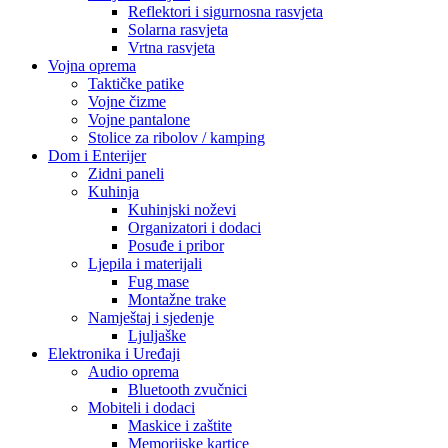
Reflektori i sigurnosna rasvjeta
Solarna rasvjeta
Vrtna rasvjeta
Vojna oprema
Taktičke patike
Vojne čizme
Vojne pantalone
Stolice za ribolov / kamping
Dom i Enterijer
Zidni paneli
Kuhinja
Kuhinjski noževi
Organizatori i dodaci
Posuđe i pribor
Ljepila i materijali
Fug mase
Montažne trake
Namještaj i sjedenje
Ljuljaške
Elektronika i Uređaji
Audio oprema
Bluetooth zvučnici
Mobiteli i dodaci
Maskice i zaštite
Memorijske kartice