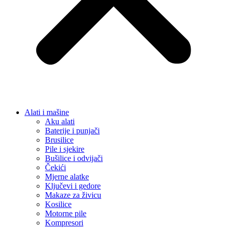
Alati i mašine
Aku alati
Baterije i punjači
Brusilice
Pile i sjekire
Bušilice i odvijači
Čekići
Mjerne alatke
Ključevi i gedore
Makaze za živicu
Kosilice
Motorne pile
Kompresori