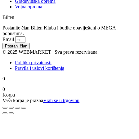
Građevinska oprema
Vojna oprema
Bilten
Postanite član Bilten Kluba i budite obaviješteni o MEGA
popustima.
Email
Postani član
© 2025 WEBMARKET | Sva prava rezervisana.
Politika privatnosti
Pravila i uslovi korištenja
0
0
Korpa
Vaša korpa je prazna
Vrati se u trgovinu