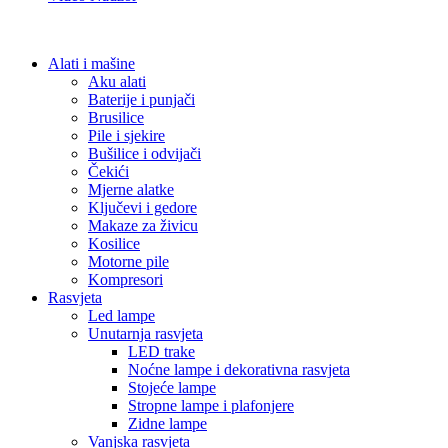
Alati i mašine
Aku alati
Baterije i punjači
Brusilice
Pile i sjekire
Bušilice i odvijači
Čekići
Mjerne alatke
Ključevi i gedore
Makaze za živicu
Kosilice
Motorne pile
Kompresori
Rasvjeta
Led lampe
Unutarnja rasvjeta
LED trake
Noćne lampe i dekorativna rasvjeta
Stojeće lampe
Stropne lampe i plafonjere
Zidne lampe
Vanjska rasvjeta