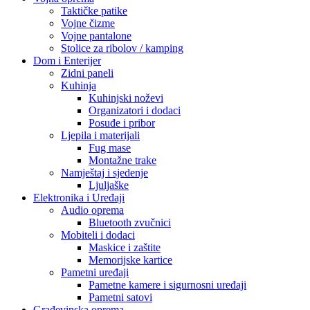
Taktičke patike
Vojne čizme
Vojne pantalone
Stolice za ribolov / kamping
Dom i Enterijer
Zidni paneli
Kuhinja
Kuhinjski noževi
Organizatori i dodaci
Posuđe i pribor
Ljepila i materijali
Fug mase
Montažne trake
Namještaj i sjedenje
Ljuljaške
Elektronika i Uređaji
Audio oprema
Bluetooth zvučnici
Mobiteli i dodaci
Maskice i zaštite
Memorijske kartice
Pametni uređaji
Pametne kamere i sigurnosni uređaji
Pametni satovi
Građevinska oprema