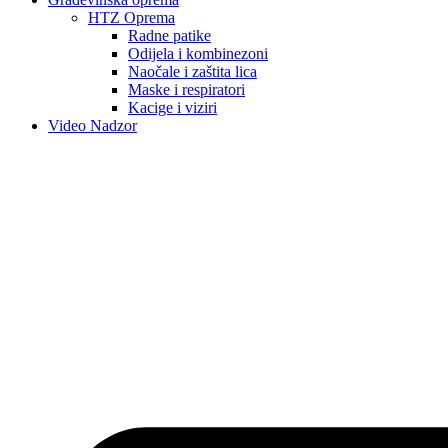
HTZ Oprema
Radne patike
Odijela i kombinezoni
Naočale i zaštita lica
Maske i respiratori
Kacige i viziri
Video Nadzor