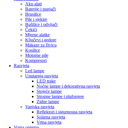
Aku alati
Baterije i punjači
Brusilice
Pile i sjekire
Bušilice i odvijači
Čekići
Mjerne alatke
Ključevi i gedore
Makaze za živicu
Kosilice
Motorne pile
Kompresori
Rasvjeta
Led lampe
Unutarnja rasvjeta
LED trake
Noćne lampe i dekorativna rasvjeta
Stojeće lampe
Stropne lampe i plafonjere
Zidne lampe
Vanjska rasvjeta
Reflektori i sigurnosna rasvjeta
Solarna rasvjeta
Vrtna rasvjeta
Vojna oprema