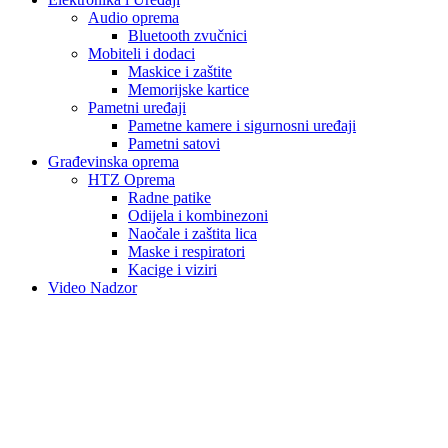
Audio oprema
Bluetooth zvučnici
Mobiteli i dodaci
Maskice i zaštite
Memorijske kartice
Pametni uređaji
Pametne kamere i sigurnosni uređaji
Pametni satovi
Građevinska oprema
HTZ Oprema
Radne patike
Odijela i kombinezoni
Naočale i zaštita lica
Maske i respiratori
Kacige i viziri
Video Nadzor