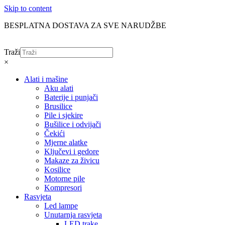
Skip to content
BESPLATNA DOSTAVA ZA SVE NARUDŽBE
Traži
×
Alati i mašine
Aku alati
Baterije i punjači
Brusilice
Pile i sjekire
Bušilice i odvijači
Čekići
Mjerne alatke
Ključevi i gedore
Makaze za živicu
Kosilice
Motorne pile
Kompresori
Rasvjeta
Led lampe
Unutarnja rasvjeta
LED trake