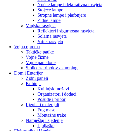
Noćne lampe i dekorativna rasvjeta
Stojeće lampe
Stropne lampe i plafonjere
Zidne lampe
Vanjska rasvjeta
Reflektori i sigurnosna rasvjeta
Solarna rasvjeta
Vrtna rasvjeta
Vojna oprema
Taktičke patike
Vojne čizme
Vojne pantalone
Stolice za ribolov / kamping
Dom i Enterijer
Zidni paneli
Kuhinja
Kuhinjski noževi
Organizatori i dodaci
Posuđe i pribor
Ljepila i materijali
Fug mase
Montažne trake
Namještaj i sjedenje
Ljuljaške
Elektronika i Uređaji