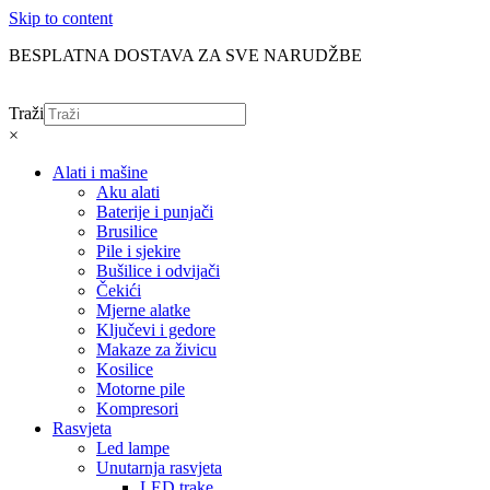
Skip to content
BESPLATNA DOSTAVA ZA SVE NARUDŽBE
Traži
×
Alati i mašine
Aku alati
Baterije i punjači
Brusilice
Pile i sjekire
Bušilice i odvijači
Čekići
Mjerne alatke
Ključevi i gedore
Makaze za živicu
Kosilice
Motorne pile
Kompresori
Rasvjeta
Led lampe
Unutarnja rasvjeta
LED trake