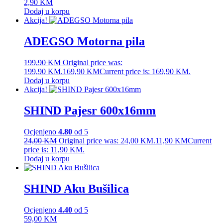
2,90
KM
Dodaj u korpu
Akcija!
ADEGSO Motorna pila
199,90
KM
Original price was:
199,90 KM.
169,90
KM
Current price is: 169,90 KM.
Dodaj u korpu
Akcija!
SHIND Pajesr 600x16mm
Ocjenjeno
4.80
od 5
24,00
KM
Original price was: 24,00 KM.
11,90
KM
Current
price is: 11,90 KM.
Dodaj u korpu
SHIND Aku Bušilica
Ocjenjeno
4.40
od 5
59,00
KM