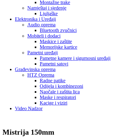
Montažne trake
Namještaj i sjedenje
Ljuljaške
Elektronika i Uređaji
Audio oprema
Bluetooth zvučnici
Mobiteli i dodaci
Maskice i zaštite
Memorijske kartice
Pametni uređaji
Pametne kamere i sigurnosni uređaji
Pametni satovi
Građevinska oprema
HTZ Oprema
Radne patike
Odijela i kombinezoni
Naočale i zaštita lica
Maske i respiratori
Kacige i viziri
Video Nadzor
Mistrija 150mm