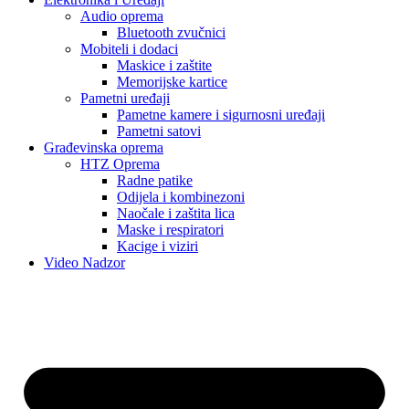
Audio oprema
Bluetooth zvučnici
Mobiteli i dodaci
Maskice i zaštite
Memorijske kartice
Pametni uređaji
Pametne kamere i sigurnosni uređaji
Pametni satovi
Građevinska oprema
HTZ Oprema
Radne patike
Odijela i kombinezoni
Naočale i zaštita lica
Maske i respiratori
Kacige i viziri
Video Nadzor