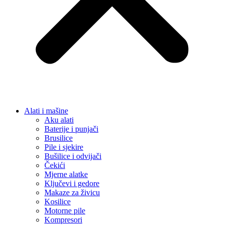
Alati i mašine
Aku alati
Baterije i punjači
Brusilice
Pile i sjekire
Bušilice i odvijači
Čekići
Mjerne alatke
Ključevi i gedore
Makaze za živicu
Kosilice
Motorne pile
Kompresori