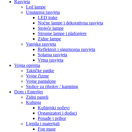
Rasvjeta
Led lampe
Unutarnja rasvjeta
LED trake
Noćne lampe i dekorativna rasvjeta
Stojeće lampe
Stropne lampe i plafonjere
Zidne lampe
Vanjska rasvjeta
Reflektori i sigurnosna rasvjeta
Solarna rasvjeta
Vrtna rasvjeta
Vojna oprema
Taktičke patike
Vojne čizme
Vojne pantalone
Stolice za ribolov / kamping
Dom i Enterijer
Zidni paneli
Kuhinja
Kuhinjski noževi
Organizatori i dodaci
Posuđe i pribor
Ljepila i materijali
Fug mase