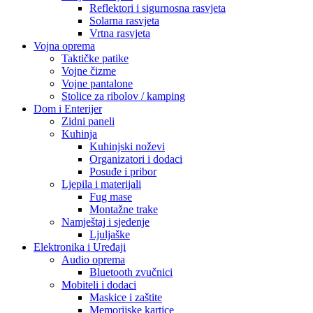
Reflektori i sigurnosna rasvjeta
Solarna rasvjeta
Vrtna rasvjeta
Vojna oprema
Taktičke patike
Vojne čizme
Vojne pantalone
Stolice za ribolov / kamping
Dom i Enterijer
Zidni paneli
Kuhinja
Kuhinjski noževi
Organizatori i dodaci
Posuđe i pribor
Ljepila i materijali
Fug mase
Montažne trake
Namještaj i sjedenje
Ljuljaške
Elektronika i Uređaji
Audio oprema
Bluetooth zvučnici
Mobiteli i dodaci
Maskice i zaštite
Memorijske kartice