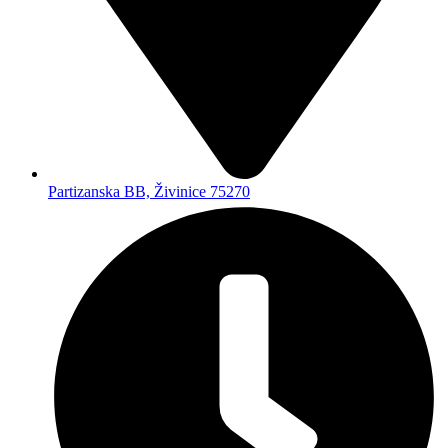
Partizanska BB, Živinice 75270