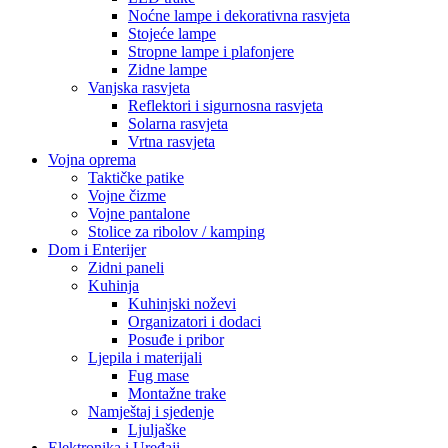
Noćne lampe i dekorativna rasvjeta
Stojeće lampe
Stropne lampe i plafonjere
Zidne lampe
Vanjska rasvjeta
Reflektori i sigurnosna rasvjeta
Solarna rasvjeta
Vrtna rasvjeta
Vojna oprema
Taktičke patike
Vojne čizme
Vojne pantalone
Stolice za ribolov / kamping
Dom i Enterijer
Zidni paneli
Kuhinja
Kuhinjski noževi
Organizatori i dodaci
Posuđe i pribor
Ljepila i materijali
Fug mase
Montažne trake
Namještaj i sjedenje
Ljuljaške
Elektronika i Uređaji