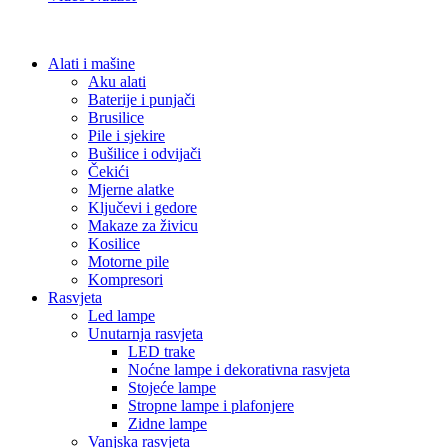
Alati i mašine
Aku alati
Baterije i punjači
Brusilice
Pile i sjekire
Bušilice i odvijači
Čekići
Mjerne alatke
Ključevi i gedore
Makaze za živicu
Kosilice
Motorne pile
Kompresori
Rasvjeta
Led lampe
Unutarnja rasvjeta
LED trake
Noćne lampe i dekorativna rasvjeta
Stojeće lampe
Stropne lampe i plafonjere
Zidne lampe
Vanjska rasvjeta