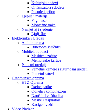
Kuhinjski noževi
Organizatori i dodaci
Posuđe i pribor
Ljepila i materijali
Fug mase
Montažne trake
Namještaj i sjedenje
Ljuljaške
Elektronika i Uređaji
Audio oprema
Bluetooth zvučnici
Mobiteli i dodaci
Maskice i zaštite
Memorijske kartice
Pametni uređaji
Pametne kamere i sigurnosni uređaji
Pametni satovi
Građevinska oprema
HTZ Oprema
Radne patike
Odijela i kombinezoni
Naočale i zaštita lica
Maske i respiratori
Kacige i viziri
Video Nadzor