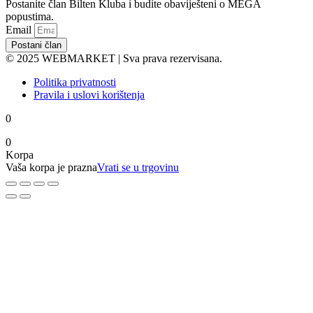
Postanite član Bilten Kluba i budite obaviješteni o MEGA
popustima.
Email
Postani član
© 2025 WEBMARKET | Sva prava rezervisana.
Politika privatnosti
Pravila i uslovi korištenja
0
0
Korpa
Vaša korpa je prazna
Vrati se u trgovinu