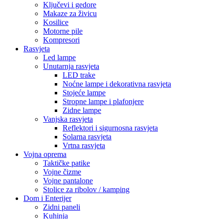
Ključevi i gedore
Makaze za živicu
Kosilice
Motorne pile
Kompresori
Rasvjeta
Led lampe
Unutarnja rasvjeta
LED trake
Noćne lampe i dekorativna rasvjeta
Stojeće lampe
Stropne lampe i plafonjere
Zidne lampe
Vanjska rasvjeta
Reflektori i sigurnosna rasvjeta
Solarna rasvjeta
Vrtna rasvjeta
Vojna oprema
Taktičke patike
Vojne čizme
Vojne pantalone
Stolice za ribolov / kamping
Dom i Enterijer
Zidni paneli
Kuhinja