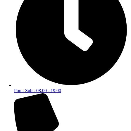
popustima.
Email
Postani član
© 2025 WEBMARKET | Sva prava rezervisana.
Politika privatnosti
Pravila i uslovi korištenja
0
0
Korpa
Vaša korpa je prazna
Vrati se u trgovinu