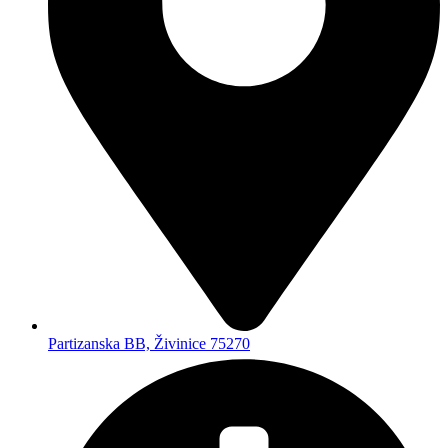
+387 61 649 500
Brzi linkovi
Početna
O nama
Svi proizvodi
Kontakt
Kategorije
Akcije i popusti
Alati i mašine
Dom i enterijer
Građevinska oprema
Vojna oprema
Bilten
Postanite član Bilten Kluba i budite obaviješteni o MEGA