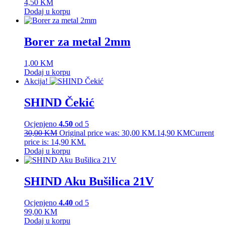
4,50
KM
Dodaj u korpu
Borer za metal 2mm
1,00
KM
Dodaj u korpu
Akcija!
SHIND Čekić
Ocjenjeno
4.50
od 5
30,00
KM
Original price was: 30,00 KM.
14,90
KM
Current
price is: 14,90 KM.
Dodaj u korpu
SHIND Aku Bušilica 21V
Ocjenjeno
4.40
od 5
99,00
KM
Dodaj u korpu