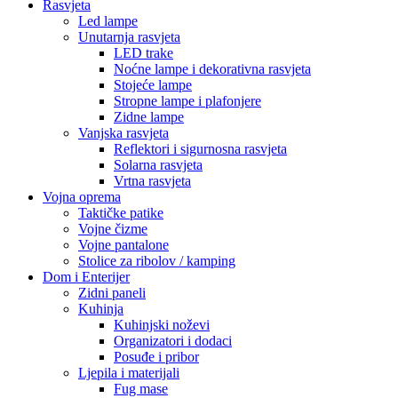
Rasvjeta
Led lampe
Unutarnja rasvjeta
LED trake
Noćne lampe i dekorativna rasvjeta
Stojeće lampe
Stropne lampe i plafonjere
Zidne lampe
Vanjska rasvjeta
Reflektori i sigurnosna rasvjeta
Solarna rasvjeta
Vrtna rasvjeta
Vojna oprema
Taktičke patike
Vojne čizme
Vojne pantalone
Stolice za ribolov / kamping
Dom i Enterijer
Zidni paneli
Kuhinja
Kuhinjski noževi
Organizatori i dodaci
Posuđe i pribor
Ljepila i materijali
Fug mase