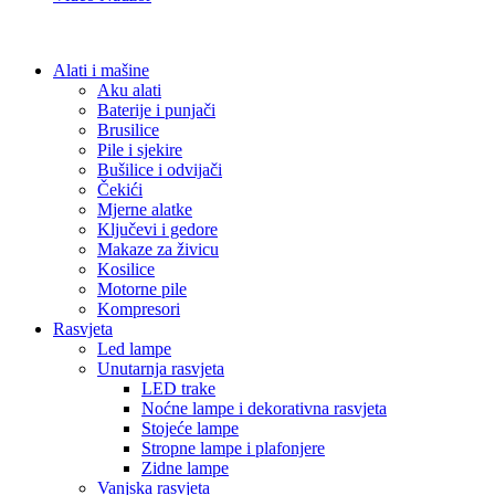
Alati i mašine
Aku alati
Baterije i punjači
Brusilice
Pile i sjekire
Bušilice i odvijači
Čekići
Mjerne alatke
Ključevi i gedore
Makaze za živicu
Kosilice
Motorne pile
Kompresori
Rasvjeta
Led lampe
Unutarnja rasvjeta
LED trake
Noćne lampe i dekorativna rasvjeta
Stojeće lampe
Stropne lampe i plafonjere
Zidne lampe
Vanjska rasvjeta