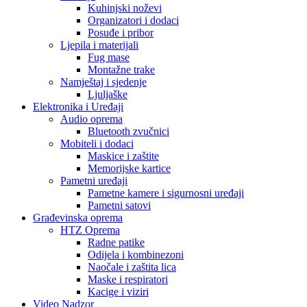
Kuhinjski noževi
Organizatori i dodaci
Posuđe i pribor
Ljepila i materijali
Fug mase
Montažne trake
Namještaj i sjedenje
Ljuljaške
Elektronika i Uređaji
Audio oprema
Bluetooth zvučnici
Mobiteli i dodaci
Maskice i zaštite
Memorijske kartice
Pametni uređaji
Pametne kamere i sigurnosni uređaji
Pametni satovi
Građevinska oprema
HTZ Oprema
Radne patike
Odijela i kombinezoni
Naočale i zaštita lica
Maske i respiratori
Kacige i viziri
Video Nadzor