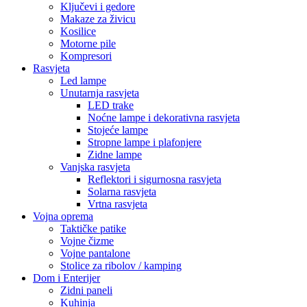
Ključevi i gedore
Makaze za živicu
Kosilice
Motorne pile
Kompresori
Rasvjeta
Led lampe
Unutarnja rasvjeta
LED trake
Noćne lampe i dekorativna rasvjeta
Stojeće lampe
Stropne lampe i plafonjere
Zidne lampe
Vanjska rasvjeta
Reflektori i sigurnosna rasvjeta
Solarna rasvjeta
Vrtna rasvjeta
Vojna oprema
Taktičke patike
Vojne čizme
Vojne pantalone
Stolice za ribolov / kamping
Dom i Enterijer
Zidni paneli
Kuhinja