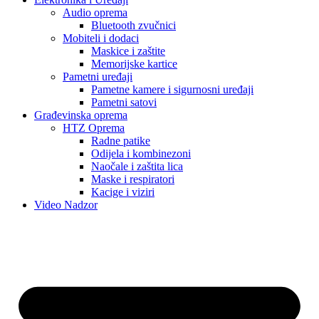
Audio oprema
Bluetooth zvučnici
Mobiteli i dodaci
Maskice i zaštite
Memorijske kartice
Pametni uređaji
Pametne kamere i sigurnosni uređaji
Pametni satovi
Građevinska oprema
HTZ Oprema
Radne patike
Odijela i kombinezoni
Naočale i zaštita lica
Maske i respiratori
Kacige i viziri
Video Nadzor