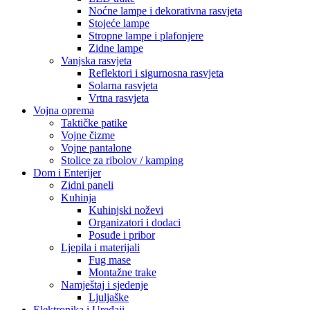
Noćne lampe i dekorativna rasvjeta
Stojeće lampe
Stropne lampe i plafonjere
Zidne lampe
Vanjska rasvjeta
Reflektori i sigurnosna rasvjeta
Solarna rasvjeta
Vrtna rasvjeta
Vojna oprema
Taktičke patike
Vojne čizme
Vojne pantalone
Stolice za ribolov / kamping
Dom i Enterijer
Zidni paneli
Kuhinja
Kuhinjski noževi
Organizatori i dodaci
Posuđe i pribor
Ljepila i materijali
Fug mase
Montažne trake
Namještaj i sjedenje
Ljuljaške
Elektronika i Uređaji