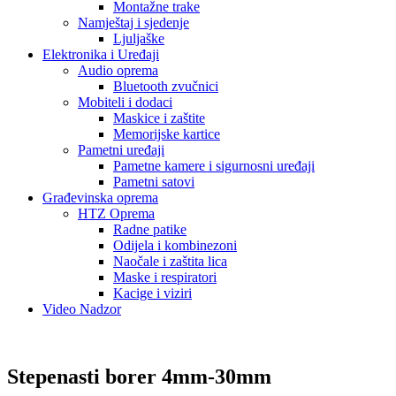
Montažne trake
Namještaj i sjedenje
Ljuljaške
Elektronika i Uređaji
Audio oprema
Bluetooth zvučnici
Mobiteli i dodaci
Maskice i zaštite
Memorijske kartice
Pametni uređaji
Pametne kamere i sigurnosni uređaji
Pametni satovi
Građevinska oprema
HTZ Oprema
Radne patike
Odijela i kombinezoni
Naočale i zaštita lica
Maske i respiratori
Kacige i viziri
Video Nadzor
Stepenasti borer 4mm-30mm