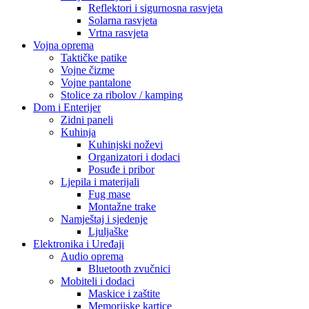
Reflektori i sigurnosna rasvjeta
Solarna rasvjeta
Vrtna rasvjeta
Vojna oprema
Taktičke patike
Vojne čizme
Vojne pantalone
Stolice za ribolov / kamping
Dom i Enterijer
Zidni paneli
Kuhinja
Kuhinjski noževi
Organizatori i dodaci
Posuđe i pribor
Ljepila i materijali
Fug mase
Montažne trake
Namještaj i sjedenje
Ljuljaške
Elektronika i Uređaji
Audio oprema
Bluetooth zvučnici
Mobiteli i dodaci
Maskice i zaštite
Memorijske kartice