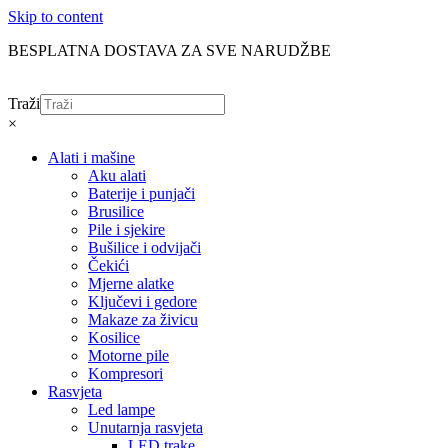
Skip to content
BESPLATNA DOSTAVA ZA SVE NARUDŽBE
Traži
×
Alati i mašine
Aku alati
Baterije i punjači
Brusilice
Pile i sjekire
Bušilice i odvijači
Čekići
Mjerne alatke
Ključevi i gedore
Makaze za živicu
Kosilice
Motorne pile
Kompresori
Rasvjeta
Led lampe
Unutarnja rasvjeta
LED trake