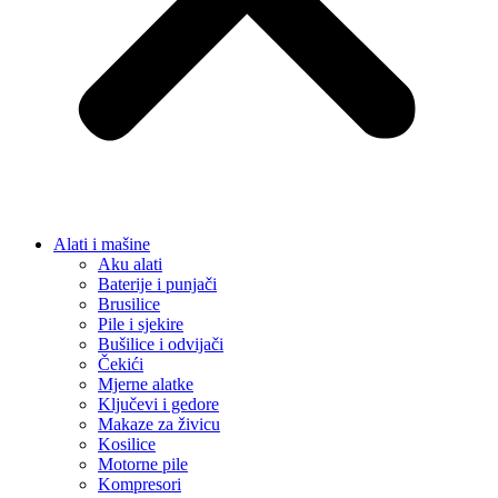
Alati i mašine
Aku alati
Baterije i punjači
Brusilice
Pile i sjekire
Bušilice i odvijači
Čekići
Mjerne alatke
Ključevi i gedore
Makaze za živicu
Kosilice
Motorne pile
Kompresori