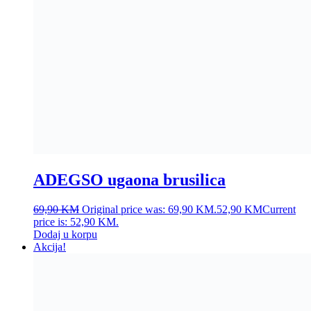
Ocjenjeno
4.50
od 5
30,00
KM
Original price was: 30,00 KM.
14,90
KM
Current
price is: 14,90 KM.
Dodaj u korpu