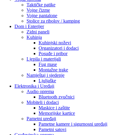
Taktičke patike
Vojne čizme
Vojne pantalone
Stolice za ribolov / kamping
Dom i Enterijer
Zidni paneli
Kuhinja
Kuhinjski noževi
Organizatori i dodaci
Posuđe i pribor
Ljepila i materijali
Fug mase
Montažne trake
Namještaj i sjedenje
Ljuljaške
Elektronika i Uređaji
Audio oprema
Bluetooth zvučnici
Mobiteli i dodaci
Maskice i zaštite
Memorijske kartice
Pametni uređaji
Pametne kamere i sigurnosni uređaji
Pametni satovi
Građevinska oprema