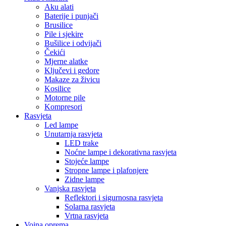
Aku alati
Baterije i punjači
Brusilice
Pile i sjekire
Bušilice i odvijači
Čekići
Mjerne alatke
Ključevi i gedore
Makaze za živicu
Kosilice
Motorne pile
Kompresori
Rasvjeta
Led lampe
Unutarnja rasvjeta
LED trake
Noćne lampe i dekorativna rasvjeta
Stojeće lampe
Stropne lampe i plafonjere
Zidne lampe
Vanjska rasvjeta
Reflektori i sigurnosna rasvjeta
Solarna rasvjeta
Vrtna rasvjeta
Vojna oprema