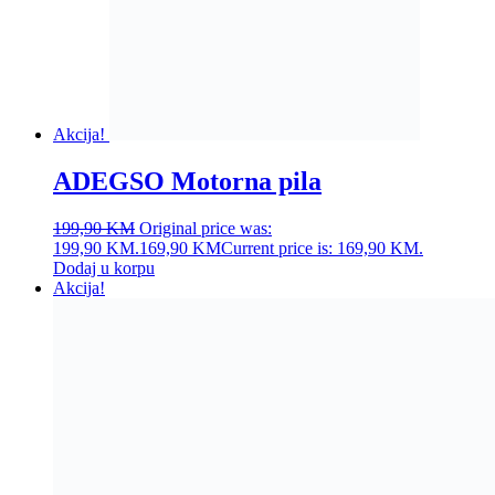
Akcija!
ADEGSO Motorna pila
199,90
KM
Original price was:
199,90 KM.
169,90
KM
Current price is: 169,90 KM.
Dodaj u korpu
Akcija!
ADEGSO ugaona brusilica
69,90
KM
Original price was: 69,90 KM.
52,90
KM
Current
price is: 52,90 KM.
Dodaj u korpu
Akcija!
SHIND Čekić