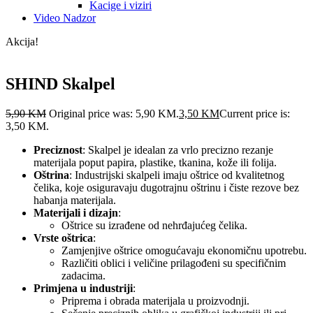
Kacige i viziri
Video Nadzor
Akcija!
SHIND Skalpel
5,90
KM
Original price was: 5,90 KM.
3,50
KM
Current price is:
3,50 KM.
Preciznost
: Skalpel je idealan za vrlo precizno rezanje
materijala poput papira, plastike, tkanina, kože ili folija.
Oštrina
: Industrijski skalpeli imaju oštrice od kvalitetnog
čelika, koje osiguravaju dugotrajnu oštrinu i čiste rezove bez
habanja materijala.
Materijali i dizajn
:
Oštrice su izrađene od nehrđajućeg čelika.
Vrste oštrica
:
Zamjenjive oštrice omogućavaju ekonomičnu upotrebu.
Različiti oblici i veličine prilagođeni su specifičnim
zadacima.
Primjena u industriji
:
Priprema i obrada materijala u proizvodnji.