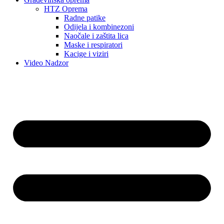
HTZ Oprema
Radne patike
Odijela i kombinezoni
Naočale i zaštita lica
Maske i respiratori
Kacige i viziri
Video Nadzor