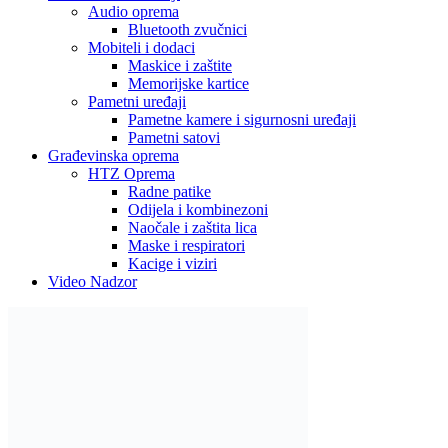
Audio oprema
Bluetooth zvučnici
Mobiteli i dodaci
Maskice i zaštite
Memorijske kartice
Pametni uređaji
Pametne kamere i sigurnosni uređaji
Pametni satovi
Građevinska oprema
HTZ Oprema
Radne patike
Odijela i kombinezoni
Naočale i zaštita lica
Maske i respiratori
Kacige i viziri
Video Nadzor