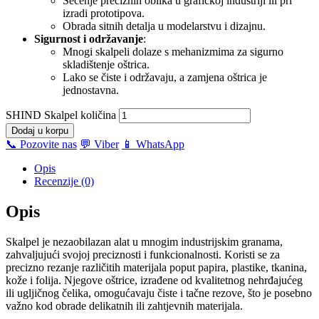
Sečenje preciznih oblika u grafičkoj industriji ili pri
izradi prototipova.
Obrada sitnih detalja u modelarstvu i dizajnu.
Sigurnost i održavanje
:
Mnogi skalpeli dolaze s mehanizmima za sigurno
skladištenje oštrica.
Lako se čiste i održavaju, a zamjena oštrica je
jednostavna.
SHIND Skalpel količina
Dodaj u korpu
📞 Pozovite nas
💬 Viber
📱 WhatsApp
Opis
Recenzije (0)
Opis
Skalpel je nezaobilazan alat u mnogim industrijskim granama,
zahvaljujući svojoj preciznosti i funkcionalnosti. Koristi se za
precizno rezanje različitih materijala poput papira, plastike, tkanina,
kože i folija. Njegove oštrice, izrađene od kvalitetnog nehrđajućeg
ili ugljičnog čelika, omogućavaju čiste i tačne rezove, što je posebno
važno kod obrade delikatnih ili zahtjevnih materijala.