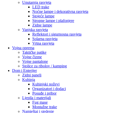
Unutarnja rasvjeta
LED trake
Noćne lampe i dekorativna rasvjeta
Stojeće lampe
Stropne lampe i plafonjere
Zidne lampe
Vanjska rasvjeta
Reflektori i sigurnosna rasvjeta
Solarna rasvjeta
Vrtna rasvjeta
Vojna oprema
Taktičke patike
Vojne čizme
Vojne pantalone
Stolice za ribolov / kamping
Dom i Enterijer
Zidni paneli
Kuhinja
Kuhinjski noževi
Organizatori i dodaci
Posuđe i pribor
Ljepila i materijali
Fug mase
Montažne trake
Namještaj i sjedenje