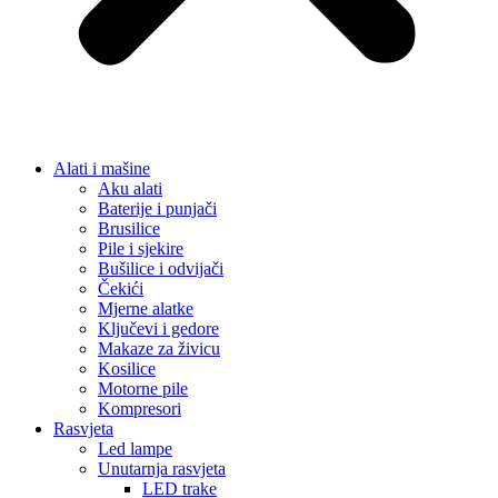
Alati i mašine
Aku alati
Baterije i punjači
Brusilice
Pile i sjekire
Bušilice i odvijači
Čekići
Mjerne alatke
Ključevi i gedore
Makaze za živicu
Kosilice
Motorne pile
Kompresori
Rasvjeta
Led lampe
Unutarnja rasvjeta
LED trake