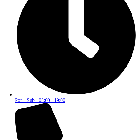
O nama
Svi proizvodi
Kontakt
Kategorije
Akcije i popusti
Alati i mašine
Dom i enterijer
Građevinska oprema
Vojna oprema
Bilten
Postanite član Bilten Kluba i budite obaviješteni o MEGA
popustima.
Email
Postani član
© 2025 WEBMARKET | Sva prava rezervisana.
Politika privatnosti
Pravila i uslovi korištenja
0