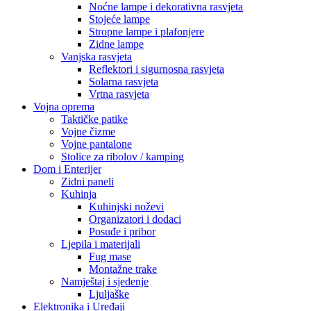
Noćne lampe i dekorativna rasvjeta
Stojeće lampe
Stropne lampe i plafonjere
Zidne lampe
Vanjska rasvjeta
Reflektori i sigurnosna rasvjeta
Solarna rasvjeta
Vrtna rasvjeta
Vojna oprema
Taktičke patike
Vojne čizme
Vojne pantalone
Stolice za ribolov / kamping
Dom i Enterijer
Zidni paneli
Kuhinja
Kuhinjski noževi
Organizatori i dodaci
Posuđe i pribor
Ljepila i materijali
Fug mase
Montažne trake
Namještaj i sjedenje
Ljuljaške
Elektronika i Uređaji