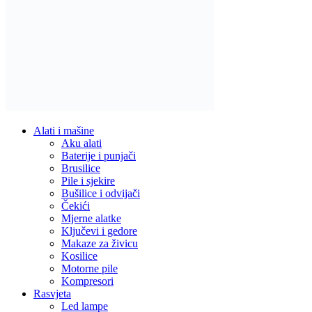
Alati i mašine
Aku alati
Baterije i punjači
Brusilice
Pile i sjekire
Bušilice i odvijači
Čekići
Mjerne alatke
Ključevi i gedore
Makaze za živicu
Kosilice
Motorne pile
Kompresori
Rasvjeta
Led lampe