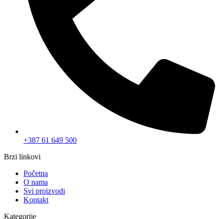
0
Korpa
Vaša korpa je prazna
Vrati se u trgovinu