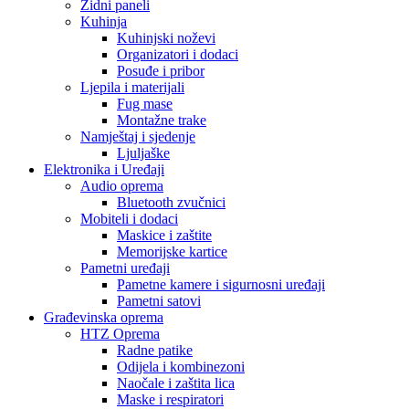
Zidni paneli
Kuhinja
Kuhinjski noževi
Organizatori i dodaci
Posuđe i pribor
Ljepila i materijali
Fug mase
Montažne trake
Namještaj i sjedenje
Ljuljaške
Elektronika i Uređaji
Audio oprema
Bluetooth zvučnici
Mobiteli i dodaci
Maskice i zaštite
Memorijske kartice
Pametni uređaji
Pametne kamere i sigurnosni uređaji
Pametni satovi
Građevinska oprema
HTZ Oprema
Radne patike
Odijela i kombinezoni
Naočale i zaštita lica
Maske i respiratori