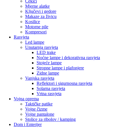
Čekići
Mjerne alatke
Ključevi i gedore
Makaze za živicu
Kosilice
Motorne pile
Kompresori
Rasvjeta
Led lampe
Unutarnja rasvjeta
LED trake
Noćne lampe i dekorativna rasvjeta
Stojeće lampe
Stropne lampe i plafonjere
Zidne lampe
Vanjska rasvjeta
Reflektori i sigurnosna rasvjeta
Solarna rasvjeta
Vrtna rasvjeta
Vojna oprema
Taktičke patike
Vojne čizme
Vojne pantalone
Stolice za ribolov / kamping
Dom i Enterijer