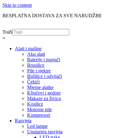
Skip to content
BESPLATNA DOSTAVA ZA SVE NARUDŽBE
Traži
×
Alati i mašine
Aku alati
Baterije i punjači
Brusilice
Pile i sjekire
Bušilice i odvijači
Čekići
Mjerne alatke
Ključevi i gedore
Makaze za živicu
Kosilice
Motorne pile
Kompresori
Rasvjeta
Led lampe
Unutarnja rasvjeta
LED trake