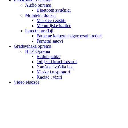
Audio oprema
Bluetooth zvučnici
Mobiteli i dodaci
Maskice i zaštite
Memorijske kartice
Pametni uređaji
Pametne kamere i sigurnosni uređaji
Pametni satovi
Građevinska oprema
HTZ Oprema
Radne patike
Odijela i kombinezoni
Naočale i zaštita lica
Maske i respiratori
Kacige i viziri
Video Nadzor