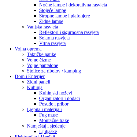
Noćne lampe i dekorativna rasvjeta
Stojeće lampe
Stropne lampe i plafonjere
Zidne lampe
Vanjska rasvjeta
Reflektori i sigurnosna rasvjeta
Solarna rasvjeta
Vrtna rasvjeta
Vojna oprema
Taktičke patike
Vojne čizme
Vojne pantalone
Stolice za ribolov / kamping
Dom i Enterijer
Zidni paneli
Kuhinja
Kuhinjski noževi
Organizatori i dodaci
Posuđe i pribor
Ljepila i materijali
Fug mase
Montažne trake
Namještaj i sjedenje
Ljuljaške
Elektronika i Uređaji