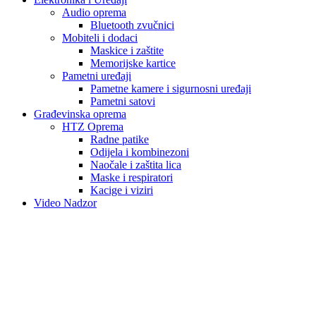
Audio oprema
Bluetooth zvučnici
Mobiteli i dodaci
Maskice i zaštite
Memorijske kartice
Pametni uređaji
Pametne kamere i sigurnosni uređaji
Pametni satovi
Građevinska oprema
HTZ Oprema
Radne patike
Odijela i kombinezoni
Naočale i zaštita lica
Maske i respiratori
Kacige i viziri
Video Nadzor