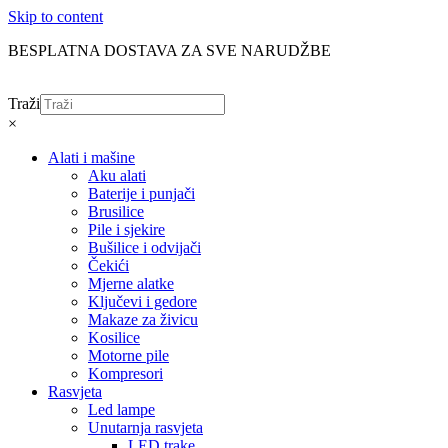
Skip to content
BESPLATNA DOSTAVA ZA SVE NARUDŽBE
Traži
×
Alati i mašine
Aku alati
Baterije i punjači
Brusilice
Pile i sjekire
Bušilice i odvijači
Čekići
Mjerne alatke
Ključevi i gedore
Makaze za živicu
Kosilice
Motorne pile
Kompresori
Rasvjeta
Led lampe
Unutarnja rasvjeta
LED trake