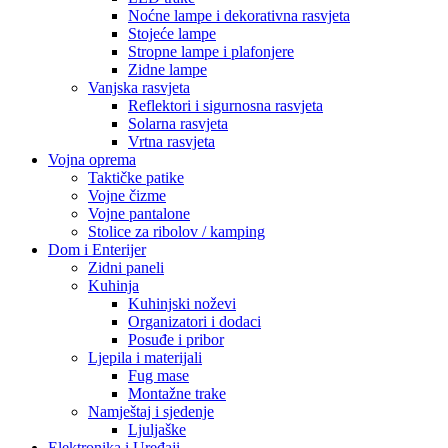
Noćne lampe i dekorativna rasvjeta
Stojeće lampe
Stropne lampe i plafonjere
Zidne lampe
Vanjska rasvjeta
Reflektori i sigurnosna rasvjeta
Solarna rasvjeta
Vrtna rasvjeta
Vojna oprema
Taktičke patike
Vojne čizme
Vojne pantalone
Stolice za ribolov / kamping
Dom i Enterijer
Zidni paneli
Kuhinja
Kuhinjski noževi
Organizatori i dodaci
Posuđe i pribor
Ljepila i materijali
Fug mase
Montažne trake
Namještaj i sjedenje
Ljuljaške
Elektronika i Uređaji