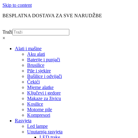
Skip to content
BESPLATNA DOSTAVA ZA SVE NARUDŽBE
Traži
×
Alati i mašine
Aku alati
Baterije i punjači
Brusilice
Pile i sjekire
Bušilice i odvijači
Čekići
Mjerne alatke
Ključevi i gedore
Makaze za živicu
Kosilice
Motorne pile
Kompresori
Rasvjeta
Led lampe
Unutarnja rasvjeta
LED trake