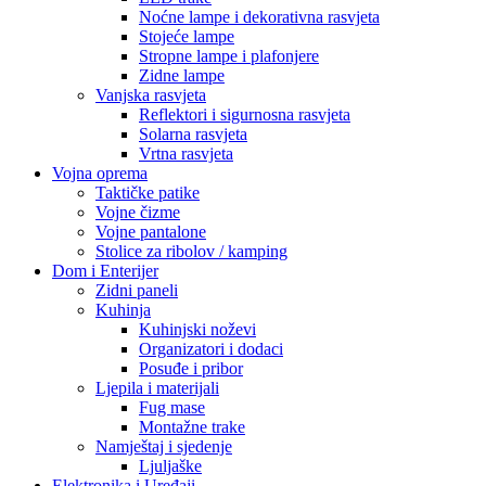
Noćne lampe i dekorativna rasvjeta
Stojeće lampe
Stropne lampe i plafonjere
Zidne lampe
Vanjska rasvjeta
Reflektori i sigurnosna rasvjeta
Solarna rasvjeta
Vrtna rasvjeta
Vojna oprema
Taktičke patike
Vojne čizme
Vojne pantalone
Stolice za ribolov / kamping
Dom i Enterijer
Zidni paneli
Kuhinja
Kuhinjski noževi
Organizatori i dodaci
Posuđe i pribor
Ljepila i materijali
Fug mase
Montažne trake
Namještaj i sjedenje
Ljuljaške
Elektronika i Uređaji