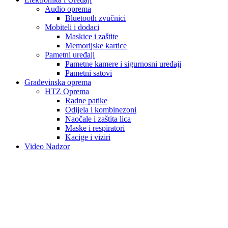
Audio oprema
Bluetooth zvučnici
Mobiteli i dodaci
Maskice i zaštite
Memorijske kartice
Pametni uređaji
Pametne kamere i sigurnosni uređaji
Pametni satovi
Građevinska oprema
HTZ Oprema
Radne patike
Odijela i kombinezoni
Naočale i zaštita lica
Maske i respiratori
Kacige i viziri
Video Nadzor