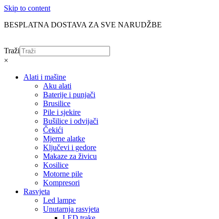
Skip to content
BESPLATNA DOSTAVA ZA SVE NARUDŽBE
Traži
×
Alati i mašine
Aku alati
Baterije i punjači
Brusilice
Pile i sjekire
Bušilice i odvijači
Čekići
Mjerne alatke
Ključevi i gedore
Makaze za živicu
Kosilice
Motorne pile
Kompresori
Rasvjeta
Led lampe
Unutarnja rasvjeta
LED trake