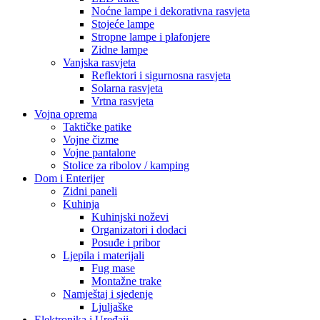
Noćne lampe i dekorativna rasvjeta
Stojeće lampe
Stropne lampe i plafonjere
Zidne lampe
Vanjska rasvjeta
Reflektori i sigurnosna rasvjeta
Solarna rasvjeta
Vrtna rasvjeta
Vojna oprema
Taktičke patike
Vojne čizme
Vojne pantalone
Stolice za ribolov / kamping
Dom i Enterijer
Zidni paneli
Kuhinja
Kuhinjski noževi
Organizatori i dodaci
Posuđe i pribor
Ljepila i materijali
Fug mase
Montažne trake
Namještaj i sjedenje
Ljuljaške
Elektronika i Uređaji