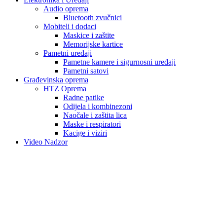
Audio oprema
Bluetooth zvučnici
Mobiteli i dodaci
Maskice i zaštite
Memorijske kartice
Pametni uređaji
Pametne kamere i sigurnosni uređaji
Pametni satovi
Građevinska oprema
HTZ Oprema
Radne patike
Odijela i kombinezoni
Naočale i zaštita lica
Maske i respiratori
Kacige i viziri
Video Nadzor