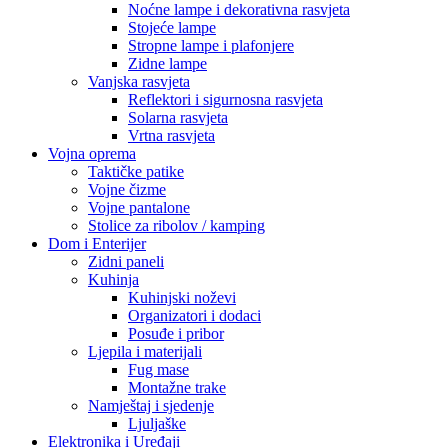
Noćne lampe i dekorativna rasvjeta
Stojeće lampe
Stropne lampe i plafonjere
Zidne lampe
Vanjska rasvjeta
Reflektori i sigurnosna rasvjeta
Solarna rasvjeta
Vrtna rasvjeta
Vojna oprema
Taktičke patike
Vojne čizme
Vojne pantalone
Stolice za ribolov / kamping
Dom i Enterijer
Zidni paneli
Kuhinja
Kuhinjski noževi
Organizatori i dodaci
Posuđe i pribor
Ljepila i materijali
Fug mase
Montažne trake
Namještaj i sjedenje
Ljuljaške
Elektronika i Uređaji