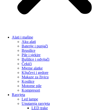
Alati i mašine
Aku alati
Baterije i punjači
Brusilice
Pile i sjekire
Bušilice i odvijači
Čekići
Mjerne alatke
Ključevi i gedore
Makaze za živicu
Kosilice
Motorne pile
Kompresori
Rasvjeta
Led lampe
Unutarnja rasvjeta
LED trake