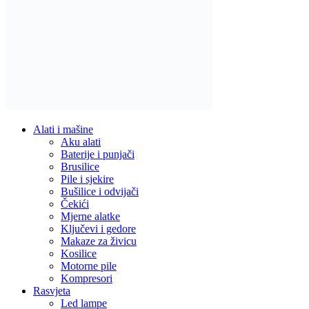
Alati i mašine
Aku alati
Baterije i punjači
Brusilice
Pile i sjekire
Bušilice i odvijači
Čekići
Mjerne alatke
Ključevi i gedore
Makaze za živicu
Kosilice
Motorne pile
Kompresori
Rasvjeta
Led lampe