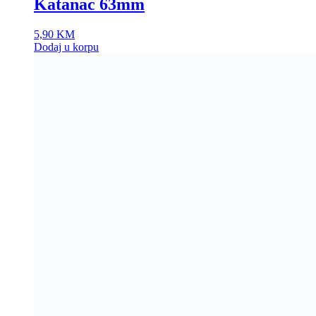
Katanac 63mm
5,90
KM
Dodaj u korpu