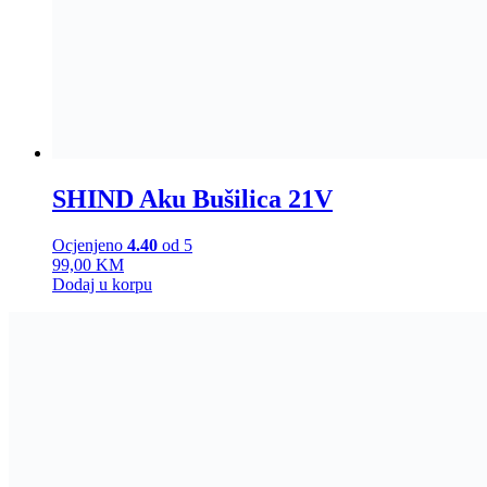
SHIND Aku Bušilica 21V
Ocjenjeno
4.40
od 5
99,00
KM
Dodaj u korpu