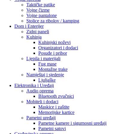
Taktičke patike
Vojne čizme
Vojne pantalone
Stolice za ribolov / kamping
Dom i Enterijer
Zidni paneli
Kuhinja
Kuhinjski noževi
Organizatori i dodaci
Posuđe i pribor
Ljepila i materijali
Fug mase
Montažne trake
Namještaj i sjedenje
Ljuljaške
Elektronika i Uređaji
Audio oprema
Bluetooth zvučnici
Mobiteli i dodaci
Maskice i zaštite
Memorijske kartice
Pametni uređaji
Pametne kamere i sigurnosni uređaji
Pametni satovi
Građevinska oprema