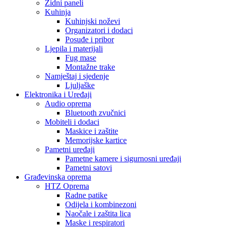
Zidni paneli
Kuhinja
Kuhinjski noževi
Organizatori i dodaci
Posuđe i pribor
Ljepila i materijali
Fug mase
Montažne trake
Namještaj i sjedenje
Ljuljaške
Elektronika i Uređaji
Audio oprema
Bluetooth zvučnici
Mobiteli i dodaci
Maskice i zaštite
Memorijske kartice
Pametni uređaji
Pametne kamere i sigurnosni uređaji
Pametni satovi
Građevinska oprema
HTZ Oprema
Radne patike
Odijela i kombinezoni
Naočale i zaštita lica
Maske i respiratori