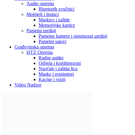
Audio oprema
Bluetooth zvučnici
Mobiteli i dodaci
Maskice i zaštite
Memorijske kartice
Pametni uređaji
Pametne kamere i sigurnosni uređaji
Pametni satovi
Građevinska oprema
HTZ Oprema
Radne patike
Odijela i kombinezoni
Naočale i zaštita lica
Maske i respiratori
Kacige i viziri
Video Nadzor