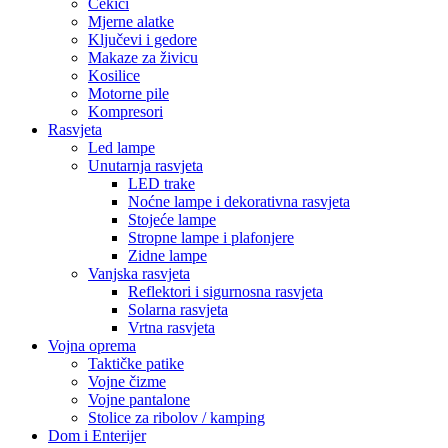
Čekići
Mjerne alatke
Ključevi i gedore
Makaze za živicu
Kosilice
Motorne pile
Kompresori
Rasvjeta
Led lampe
Unutarnja rasvjeta
LED trake
Noćne lampe i dekorativna rasvjeta
Stojeće lampe
Stropne lampe i plafonjere
Zidne lampe
Vanjska rasvjeta
Reflektori i sigurnosna rasvjeta
Solarna rasvjeta
Vrtna rasvjeta
Vojna oprema
Taktičke patike
Vojne čizme
Vojne pantalone
Stolice za ribolov / kamping
Dom i Enterijer