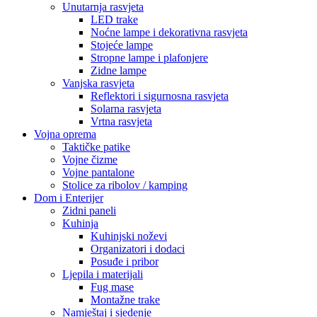
Unutarnja rasvjeta
LED trake
Noćne lampe i dekorativna rasvjeta
Stojeće lampe
Stropne lampe i plafonjere
Zidne lampe
Vanjska rasvjeta
Reflektori i sigurnosna rasvjeta
Solarna rasvjeta
Vrtna rasvjeta
Vojna oprema
Taktičke patike
Vojne čizme
Vojne pantalone
Stolice za ribolov / kamping
Dom i Enterijer
Zidni paneli
Kuhinja
Kuhinjski noževi
Organizatori i dodaci
Posuđe i pribor
Ljepila i materijali
Fug mase
Montažne trake
Namještaj i sjedenje