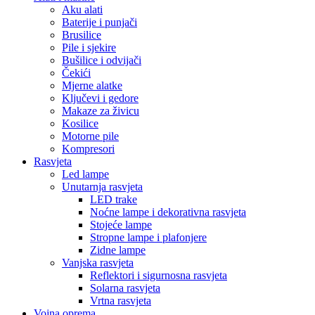
Aku alati
Baterije i punjači
Brusilice
Pile i sjekire
Bušilice i odvijači
Čekići
Mjerne alatke
Ključevi i gedore
Makaze za živicu
Kosilice
Motorne pile
Kompresori
Rasvjeta
Led lampe
Unutarnja rasvjeta
LED trake
Noćne lampe i dekorativna rasvjeta
Stojeće lampe
Stropne lampe i plafonjere
Zidne lampe
Vanjska rasvjeta
Reflektori i sigurnosna rasvjeta
Solarna rasvjeta
Vrtna rasvjeta
Vojna oprema