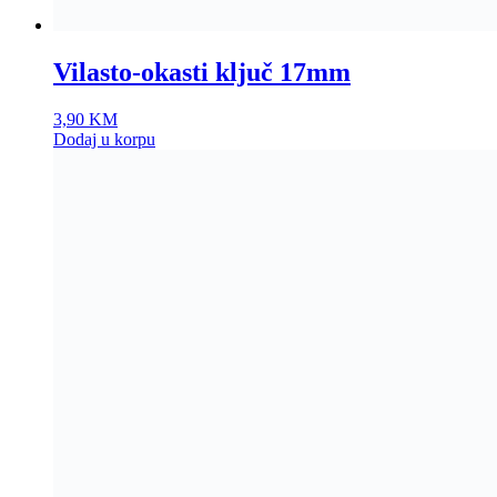
Vilasto-okasti ključ 17mm
3,90
KM
Dodaj u korpu