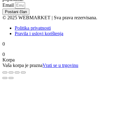
Email
Postani član
© 2025 WEBMARKET | Sva prava rezervisana.
Politika privatnosti
Pravila i uslovi korištenja
0
0
Korpa
Vaša korpa je prazna
Vrati se u trgovinu