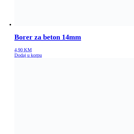
Borer za beton 14mm
4,90
KM
Dodaj u korpu