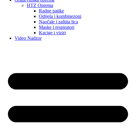
HTZ Oprema
Radne patike
Odijela i kombinezoni
Naočale i zaštita lica
Maske i respiratori
Kacige i viziri
Video Nadzor