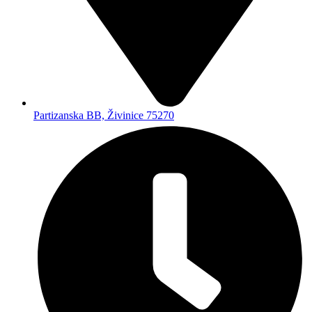
Partizanska BB, Živinice 75270