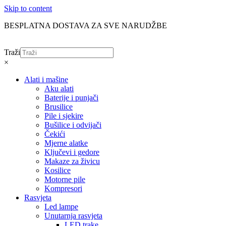
Skip to content
BESPLATNA DOSTAVA ZA SVE NARUDŽBE
Traži
×
Alati i mašine
Aku alati
Baterije i punjači
Brusilice
Pile i sjekire
Bušilice i odvijači
Čekići
Mjerne alatke
Ključevi i gedore
Makaze za živicu
Kosilice
Motorne pile
Kompresori
Rasvjeta
Led lampe
Unutarnja rasvjeta
LED trake