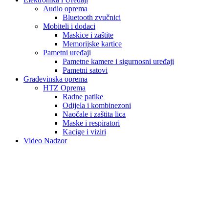
Audio oprema
Bluetooth zvučnici
Mobiteli i dodaci
Maskice i zaštite
Memorijske kartice
Pametni uređaji
Pametne kamere i sigurnosni uređaji
Pametni satovi
Građevinska oprema
HTZ Oprema
Radne patike
Odijela i kombinezoni
Naočale i zaštita lica
Maske i respiratori
Kacige i viziri
Video Nadzor