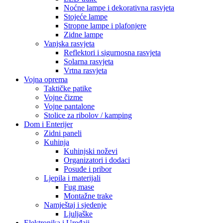
Noćne lampe i dekorativna rasvjeta
Stojeće lampe
Stropne lampe i plafonjere
Zidne lampe
Vanjska rasvjeta
Reflektori i sigurnosna rasvjeta
Solarna rasvjeta
Vrtna rasvjeta
Vojna oprema
Taktičke patike
Vojne čizme
Vojne pantalone
Stolice za ribolov / kamping
Dom i Enterijer
Zidni paneli
Kuhinja
Kuhinjski noževi
Organizatori i dodaci
Posuđe i pribor
Ljepila i materijali
Fug mase
Montažne trake
Namještaj i sjedenje
Ljuljaške
Elektronika i Uređaji