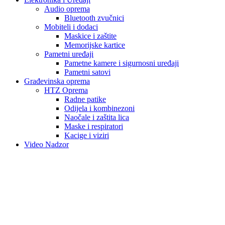
Audio oprema
Bluetooth zvučnici
Mobiteli i dodaci
Maskice i zaštite
Memorijske kartice
Pametni uređaji
Pametne kamere i sigurnosni uređaji
Pametni satovi
Građevinska oprema
HTZ Oprema
Radne patike
Odijela i kombinezoni
Naočale i zaštita lica
Maske i respiratori
Kacige i viziri
Video Nadzor