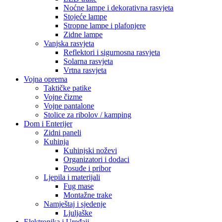
Noćne lampe i dekorativna rasvjeta
Stojeće lampe
Stropne lampe i plafonjere
Zidne lampe
Vanjska rasvjeta
Reflektori i sigurnosna rasvjeta
Solarna rasvjeta
Vrtna rasvjeta
Vojna oprema
Taktičke patike
Vojne čizme
Vojne pantalone
Stolice za ribolov / kamping
Dom i Enterijer
Zidni paneli
Kuhinja
Kuhinjski noževi
Organizatori i dodaci
Posuđe i pribor
Ljepila i materijali
Fug mase
Montažne trake
Namještaj i sjedenje
Ljuljaške
Elektronika i Uređaji