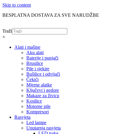
Skip to content
BESPLATNA DOSTAVA ZA SVE NARUDŽBE
Traži
×
Alati i mašine
Aku alati
Baterije i punjači
Brusilice
Pile i sjekire
Bušilice i odvijači
Čekići
Mjerne alatke
Ključevi i gedore
Makaze za živicu
Kosilice
Motorne pile
Kompresori
Rasvjeta
Led lampe
Unutarnja rasvjeta
LED trake