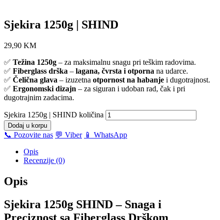
Sjekira 1250g | SHIND
29,90
KM
✅
Težina 1250g
– za maksimalnu snagu pri teškim radovima.
✅
Fiberglass drška
–
lagana, čvrsta i otporna
na udarce.
✅
Čelična glava
– izuzetna
otpornost na habanje
i dugotrajnost.
✅
Ergonomski dizajn
– za siguran i udoban rad, čak i pri
dugotrajnim zadacima.
Sjekira 1250g | SHIND količina
Dodaj u korpu
📞 Pozovite nas
💬 Viber
📱 WhatsApp
Opis
Recenzije (0)
Opis
Sjekira 1250g SHIND – Snaga i
Preciznost sa Fiberglass Drškom