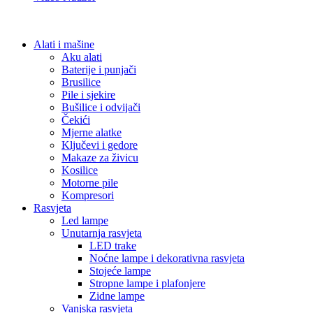
Alati i mašine
Aku alati
Baterije i punjači
Brusilice
Pile i sjekire
Bušilice i odvijači
Čekići
Mjerne alatke
Ključevi i gedore
Makaze za živicu
Kosilice
Motorne pile
Kompresori
Rasvjeta
Led lampe
Unutarnja rasvjeta
LED trake
Noćne lampe i dekorativna rasvjeta
Stojeće lampe
Stropne lampe i plafonjere
Zidne lampe
Vanjska rasvjeta