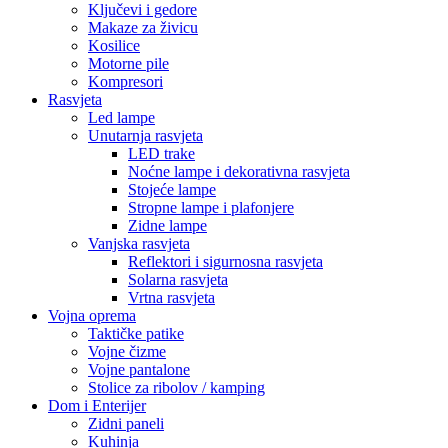
Ključevi i gedore
Makaze za živicu
Kosilice
Motorne pile
Kompresori
Rasvjeta
Led lampe
Unutarnja rasvjeta
LED trake
Noćne lampe i dekorativna rasvjeta
Stojeće lampe
Stropne lampe i plafonjere
Zidne lampe
Vanjska rasvjeta
Reflektori i sigurnosna rasvjeta
Solarna rasvjeta
Vrtna rasvjeta
Vojna oprema
Taktičke patike
Vojne čizme
Vojne pantalone
Stolice za ribolov / kamping
Dom i Enterijer
Zidni paneli
Kuhinja