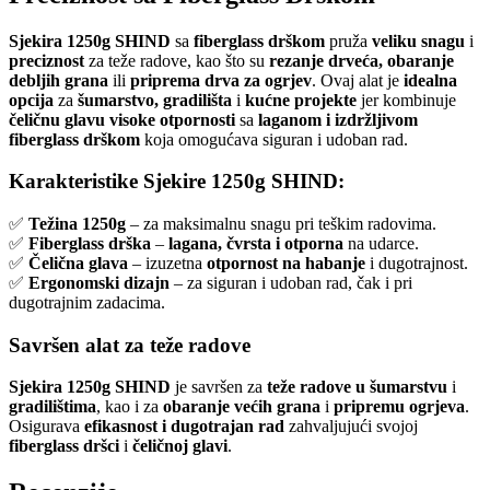
Sjekira 1250g SHIND
sa
fiberglass drškom
pruža
veliku snagu
i
preciznost
za teže radove, kao što su
rezanje drveća, obaranje
debljih grana
ili
priprema drva za ogrjev
. Ovaj alat je
idealna
opcija
za
šumarstvo, gradilišta
i
kućne projekte
jer kombinuje
čeličnu glavu visoke otpornosti
sa
laganom i izdržljivom
fiberglass drškom
koja omogućava siguran i udoban rad.
Karakteristike Sjekire 1250g SHIND:
✅
Težina 1250g
– za maksimalnu snagu pri teškim radovima.
✅
Fiberglass drška
–
lagana, čvrsta i otporna
na udarce.
✅
Čelična glava
– izuzetna
otpornost na habanje
i dugotrajnost.
✅
Ergonomski dizajn
– za siguran i udoban rad, čak i pri
dugotrajnim zadacima.
Savršen alat za teže radove
Sjekira 1250g SHIND
je savršen za
teže radove u šumarstvu
i
gradilištima
, kao i za
obaranje većih grana
i
pripremu ogrjeva
.
Osigurava
efikasnost i dugotrajan rad
zahvaljujući svojoj
fiberglass dršci
i
čeličnoj glavi
.