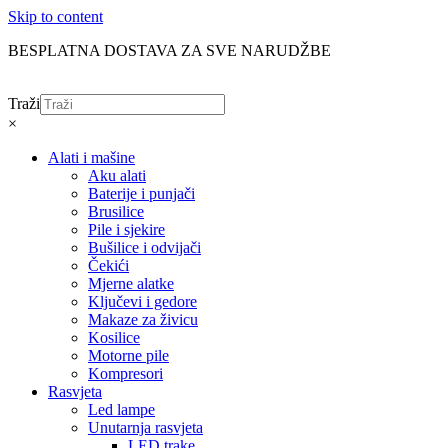
Skip to content
BESPLATNA DOSTAVA ZA SVE NARUDŽBE
Traži
×
Alati i mašine
Aku alati
Baterije i punjači
Brusilice
Pile i sjekire
Bušilice i odvijači
Čekići
Mjerne alatke
Ključevi i gedore
Makaze za živicu
Kosilice
Motorne pile
Kompresori
Rasvjeta
Led lampe
Unutarnja rasvjeta
LED trake