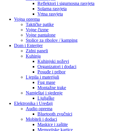
Reflektori i sigurnosna rasvjeta
Solarna rasvjeta
Vrtna rasvjeta
Vojna oprema
Taktičke patike
Vojne čizme
Vojne pantalone
Stolice za ribolov / kamping
Dom i Enterijer
Zidni paneli
Kuhinja
Kuhinjski noževi
Organizatori i dodaci
Posuđe i pribor
Ljepila i materijali
Fug mase
Montažne trake
Namještaj i sjedenje
Ljuljaške
Elektronika i Uređaji
Audio oprema
Bluetooth zvučnici
Mobiteli i dodaci
Maskice i zaštite
Memorijske kartice