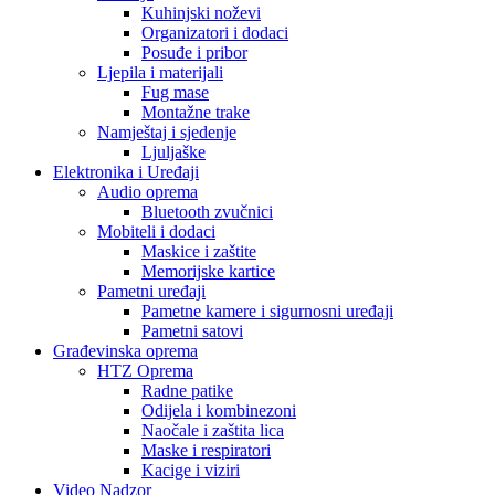
Kuhinjski noževi
Organizatori i dodaci
Posuđe i pribor
Ljepila i materijali
Fug mase
Montažne trake
Namještaj i sjedenje
Ljuljaške
Elektronika i Uređaji
Audio oprema
Bluetooth zvučnici
Mobiteli i dodaci
Maskice i zaštite
Memorijske kartice
Pametni uređaji
Pametne kamere i sigurnosni uređaji
Pametni satovi
Građevinska oprema
HTZ Oprema
Radne patike
Odijela i kombinezoni
Naočale i zaštita lica
Maske i respiratori
Kacige i viziri
Video Nadzor