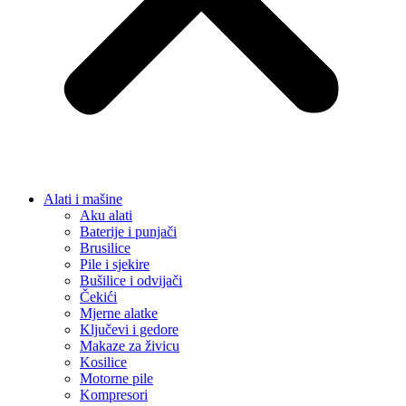
Alati i mašine
Aku alati
Baterije i punjači
Brusilice
Pile i sjekire
Bušilice i odvijači
Čekići
Mjerne alatke
Ključevi i gedore
Makaze za živicu
Kosilice
Motorne pile
Kompresori