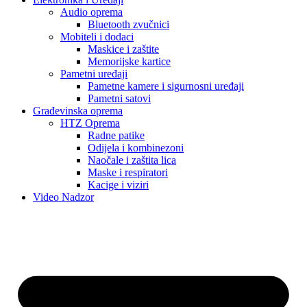
Audio oprema
Bluetooth zvučnici
Mobiteli i dodaci
Maskice i zaštite
Memorijske kartice
Pametni uređaji
Pametne kamere i sigurnosni uređaji
Pametni satovi
Građevinska oprema
HTZ Oprema
Radne patike
Odijela i kombinezoni
Naočale i zaštita lica
Maske i respiratori
Kacige i viziri
Video Nadzor