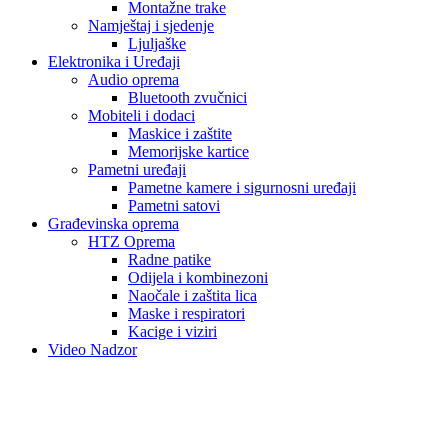
Montažne trake
Namještaj i sjedenje
Ljuljaške
Elektronika i Uređaji
Audio oprema
Bluetooth zvučnici
Mobiteli i dodaci
Maskice i zaštite
Memorijske kartice
Pametni uređaji
Pametne kamere i sigurnosni uređaji
Pametni satovi
Građevinska oprema
HTZ Oprema
Radne patike
Odijela i kombinezoni
Naočale i zaštita lica
Maske i respiratori
Kacige i viziri
Video Nadzor