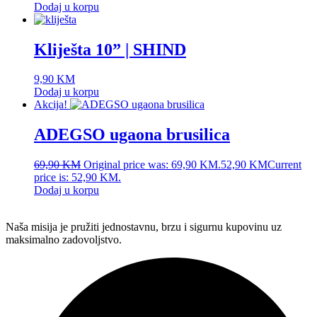
Dodaj u korpu
Kliješta 10” | SHIND
9,90
KM
Dodaj u korpu
Akcija!
ADEGSO ugaona brusilica
69,90
KM
Original price was: 69,90 KM.
52,90
KM
Current
price is: 52,90 KM.
Dodaj u korpu
Naša misija je pružiti jednostavnu, brzu i sigurnu kupovinu uz
maksimalno zadovoljstvo.