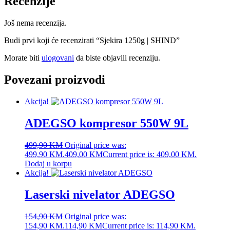
Recenzije
Još nema recenzija.
Budi prvi koji će recenzirati “Sjekira 1250g | SHIND”
Morate biti
ulogovani
da biste objavili recenziju.
Povezani proizvodi
Akcija!
ADEGSO kompresor 550W 9L
499,90
KM
Original price was:
499,90 KM.
409,00
KM
Current price is: 409,00 KM.
Dodaj u korpu
Akcija!
Laserski nivelator ADEGSO
154,90
KM
Original price was:
154,90 KM.
114,90
KM
Current price is: 114,90 KM.