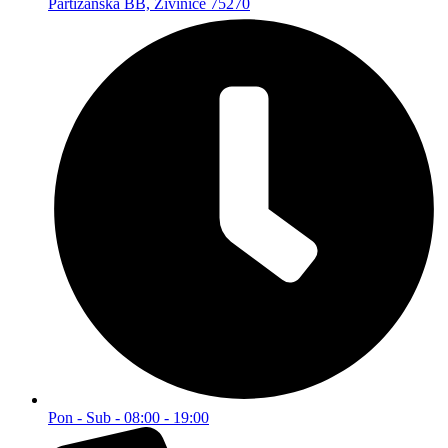
Partizanska BB, Živinice 75270
Pon - Sub - 08:00 - 19:00