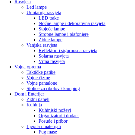
Rasvjeta
Led lampe
Unutarnja rasvjeta
LED trake
Noćne lampe i dekorativna rasvjeta
Stojeće lampe
Stropne lampe i plafonjere
Zidne lampe
Vanjska rasvjeta
Reflektori i sigurnosna rasvjeta
Solarna rasvjeta
Vrtna rasvjeta
Vojna oprema
Taktičke patike
Vojne čizme
Vojne pantalone
Stolice za ribolov / kamping
Dom i Enterijer
Zidni paneli
Kuhinja
Kuhinjski noževi
Organizatori i dodaci
Posuđe i pribor
Ljepila i materijali
Fug mase