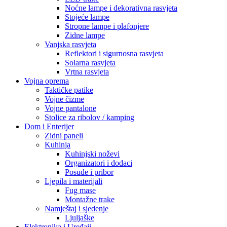
Noćne lampe i dekorativna rasvjeta
Stojeće lampe
Stropne lampe i plafonjere
Zidne lampe
Vanjska rasvjeta
Reflektori i sigurnosna rasvjeta
Solarna rasvjeta
Vrtna rasvjeta
Vojna oprema
Taktičke patike
Vojne čizme
Vojne pantalone
Stolice za ribolov / kamping
Dom i Enterijer
Zidni paneli
Kuhinja
Kuhinjski noževi
Organizatori i dodaci
Posuđe i pribor
Ljepila i materijali
Fug mase
Montažne trake
Namještaj i sjedenje
Ljuljaške
Elektronika i Uređaji