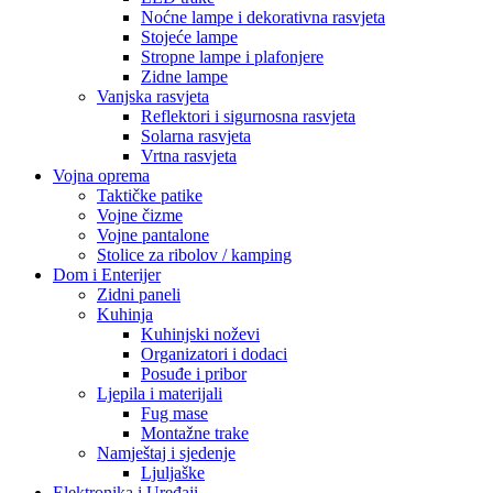
Noćne lampe i dekorativna rasvjeta
Stojeće lampe
Stropne lampe i plafonjere
Zidne lampe
Vanjska rasvjeta
Reflektori i sigurnosna rasvjeta
Solarna rasvjeta
Vrtna rasvjeta
Vojna oprema
Taktičke patike
Vojne čizme
Vojne pantalone
Stolice za ribolov / kamping
Dom i Enterijer
Zidni paneli
Kuhinja
Kuhinjski noževi
Organizatori i dodaci
Posuđe i pribor
Ljepila i materijali
Fug mase
Montažne trake
Namještaj i sjedenje
Ljuljaške
Elektronika i Uređaji