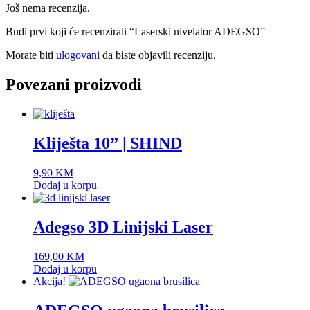
Još nema recenzija.
Budi prvi koji će recenzirati “Laserski nivelator ADEGSO”
Morate biti
ulogovani
da biste objavili recenziju.
Povezani proizvodi
Kliješta 10” | SHIND
9,90
KM
Dodaj u korpu
Adegso 3D Linijski Laser
169,00
KM
Dodaj u korpu
Akcija!