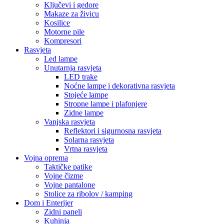
Ključevi i gedore
Makaze za živicu
Kosilice
Motorne pile
Kompresori
Rasvjeta
Led lampe
Unutarnja rasvjeta
LED trake
Noćne lampe i dekorativna rasvjeta
Stojeće lampe
Stropne lampe i plafonjere
Zidne lampe
Vanjska rasvjeta
Reflektori i sigurnosna rasvjeta
Solarna rasvjeta
Vrtna rasvjeta
Vojna oprema
Taktičke patike
Vojne čizme
Vojne pantalone
Stolice za ribolov / kamping
Dom i Enterijer
Zidni paneli
Kuhinja