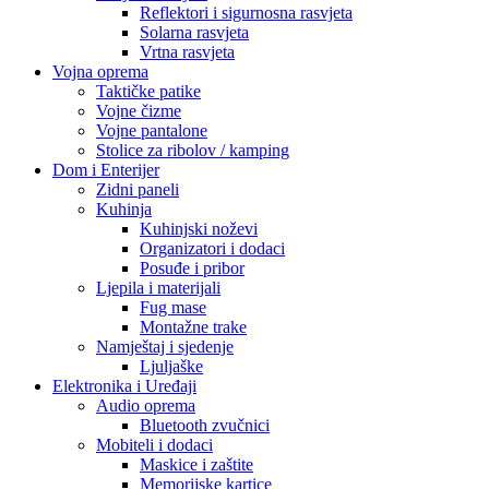
Reflektori i sigurnosna rasvjeta
Solarna rasvjeta
Vrtna rasvjeta
Vojna oprema
Taktičke patike
Vojne čizme
Vojne pantalone
Stolice za ribolov / kamping
Dom i Enterijer
Zidni paneli
Kuhinja
Kuhinjski noževi
Organizatori i dodaci
Posuđe i pribor
Ljepila i materijali
Fug mase
Montažne trake
Namještaj i sjedenje
Ljuljaške
Elektronika i Uređaji
Audio oprema
Bluetooth zvučnici
Mobiteli i dodaci
Maskice i zaštite
Memorijske kartice