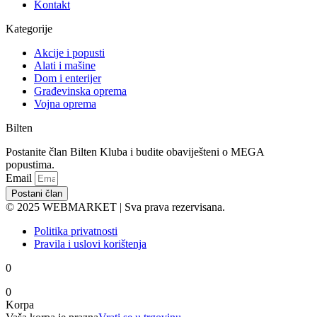
Kontakt
Kategorije
Akcije i popusti
Alati i mašine
Dom i enterijer
Građevinska oprema
Vojna oprema
Bilten
Postanite član Bilten Kluba i budite obaviješteni o MEGA
popustima.
Email
Postani član
© 2025 WEBMARKET | Sva prava rezervisana.
Politika privatnosti
Pravila i uslovi korištenja
0
0
Korpa