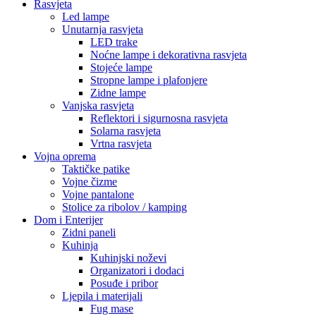
Rasvjeta
Led lampe
Unutarnja rasvjeta
LED trake
Noćne lampe i dekorativna rasvjeta
Stojeće lampe
Stropne lampe i plafonjere
Zidne lampe
Vanjska rasvjeta
Reflektori i sigurnosna rasvjeta
Solarna rasvjeta
Vrtna rasvjeta
Vojna oprema
Taktičke patike
Vojne čizme
Vojne pantalone
Stolice za ribolov / kamping
Dom i Enterijer
Zidni paneli
Kuhinja
Kuhinjski noževi
Organizatori i dodaci
Posuđe i pribor
Ljepila i materijali
Fug mase