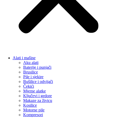
Alati i mašine
Aku alati
Baterije i punjači
Brusilice
Pile i sjekire
Bušilice i odvijači
Čekići
Mjerne alatke
Ključevi i gedore
Makaze za živicu
Kosilice
Motorne pile
Kompresori