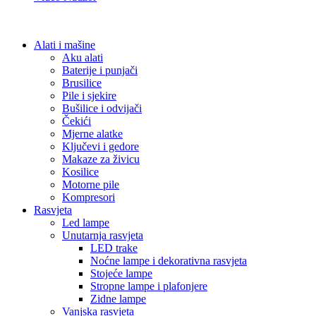
Alati i mašine
Aku alati
Baterije i punjači
Brusilice
Pile i sjekire
Bušilice i odvijači
Čekići
Mjerne alatke
Ključevi i gedore
Makaze za živicu
Kosilice
Motorne pile
Kompresori
Rasvjeta
Led lampe
Unutarnja rasvjeta
LED trake
Noćne lampe i dekorativna rasvjeta
Stojeće lampe
Stropne lampe i plafonjere
Zidne lampe
Vanjska rasvjeta