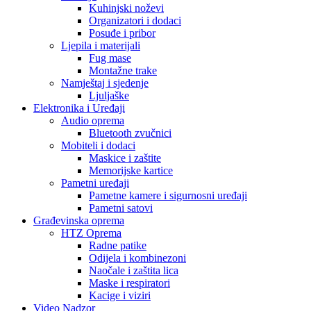
Kuhinjski noževi
Organizatori i dodaci
Posuđe i pribor
Ljepila i materijali
Fug mase
Montažne trake
Namještaj i sjedenje
Ljuljaške
Elektronika i Uređaji
Audio oprema
Bluetooth zvučnici
Mobiteli i dodaci
Maskice i zaštite
Memorijske kartice
Pametni uređaji
Pametne kamere i sigurnosni uređaji
Pametni satovi
Građevinska oprema
HTZ Oprema
Radne patike
Odijela i kombinezoni
Naočale i zaštita lica
Maske i respiratori
Kacige i viziri
Video Nadzor