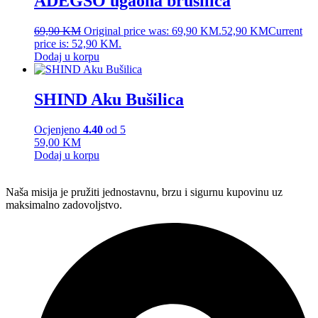
ADEGSO ugaona brusilica
69,90
KM
Original price was: 69,90 KM.
52,90
KM
Current
price is: 52,90 KM.
Dodaj u korpu
SHIND Aku Bušilica
Ocjenjeno
4.40
od 5
59,00
KM
Dodaj u korpu
Naša misija je pružiti jednostavnu, brzu i sigurnu kupovinu uz
maksimalno zadovoljstvo.