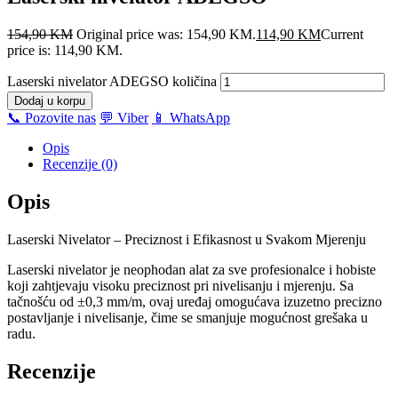
154,90
KM
Original price was: 154,90 KM.
114,90
KM
Current
price is: 114,90 KM.
Laserski nivelator ADEGSO količina
Dodaj u korpu
📞 Pozovite nas
💬 Viber
📱 WhatsApp
Opis
Recenzije (0)
Opis
Laserski Nivelator – Preciznost i Efikasnost u Svakom Mjerenju
Laserski nivelator je neophodan alat za sve profesionalce i hobiste
koji zahtjevaju visoku preciznost pri nivelisanju i mjerenju. Sa
tačnošću od ±0,3 mm/m, ovaj uređaj omogućava izuzetno precizno
postavljanje i nivelisanje, čime se smanjuje mogućnost grešaka u
radu.
Recenzije