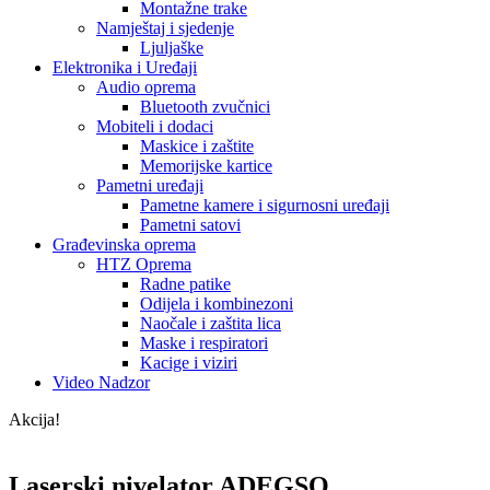
Montažne trake
Namještaj i sjedenje
Ljuljaške
Elektronika i Uređaji
Audio oprema
Bluetooth zvučnici
Mobiteli i dodaci
Maskice i zaštite
Memorijske kartice
Pametni uređaji
Pametne kamere i sigurnosni uređaji
Pametni satovi
Građevinska oprema
HTZ Oprema
Radne patike
Odijela i kombinezoni
Naočale i zaštita lica
Maske i respiratori
Kacige i viziri
Video Nadzor
Akcija!
Laserski nivelator ADEGSO