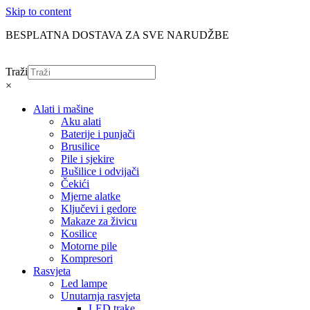
Skip to content
BESPLATNA DOSTAVA ZA SVE NARUDŽBE
Traži
×
Alati i mašine
Aku alati
Baterije i punjači
Brusilice
Pile i sjekire
Bušilice i odvijači
Čekići
Mjerne alatke
Ključevi i gedore
Makaze za živicu
Kosilice
Motorne pile
Kompresori
Rasvjeta
Led lampe
Unutarnja rasvjeta
LED trake