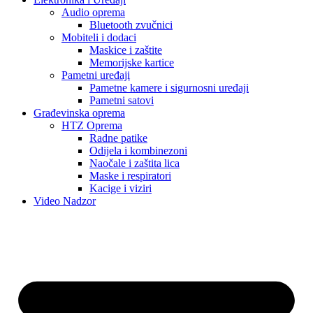
Audio oprema
Bluetooth zvučnici
Mobiteli i dodaci
Maskice i zaštite
Memorijske kartice
Pametni uređaji
Pametne kamere i sigurnosni uređaji
Pametni satovi
Građevinska oprema
HTZ Oprema
Radne patike
Odijela i kombinezoni
Naočale i zaštita lica
Maske i respiratori
Kacige i viziri
Video Nadzor