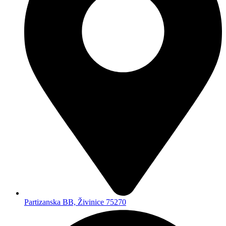
Partizanska BB, Živinice 75270