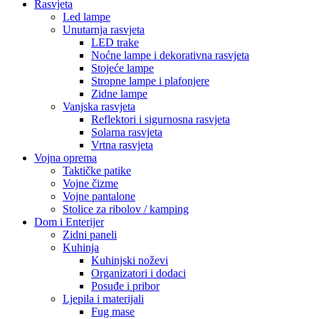
Rasvjeta
Led lampe
Unutarnja rasvjeta
LED trake
Noćne lampe i dekorativna rasvjeta
Stojeće lampe
Stropne lampe i plafonjere
Zidne lampe
Vanjska rasvjeta
Reflektori i sigurnosna rasvjeta
Solarna rasvjeta
Vrtna rasvjeta
Vojna oprema
Taktičke patike
Vojne čizme
Vojne pantalone
Stolice za ribolov / kamping
Dom i Enterijer
Zidni paneli
Kuhinja
Kuhinjski noževi
Organizatori i dodaci
Posuđe i pribor
Ljepila i materijali
Fug mase