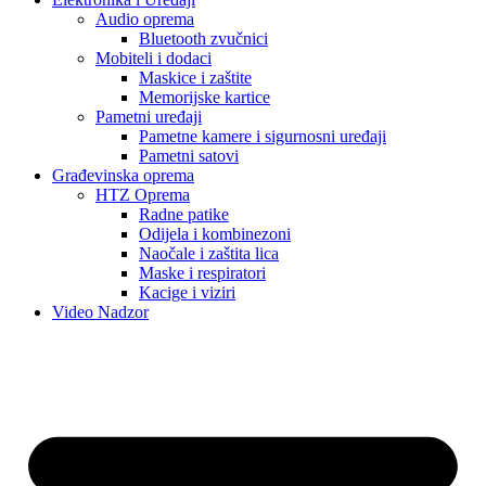
Audio oprema
Bluetooth zvučnici
Mobiteli i dodaci
Maskice i zaštite
Memorijske kartice
Pametni uređaji
Pametne kamere i sigurnosni uređaji
Pametni satovi
Građevinska oprema
HTZ Oprema
Radne patike
Odijela i kombinezoni
Naočale i zaštita lica
Maske i respiratori
Kacige i viziri
Video Nadzor