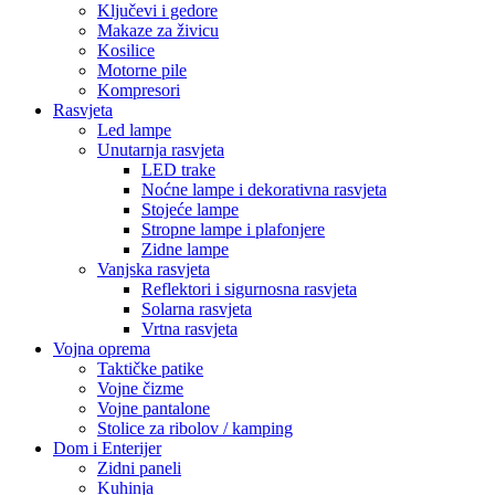
Ključevi i gedore
Makaze za živicu
Kosilice
Motorne pile
Kompresori
Rasvjeta
Led lampe
Unutarnja rasvjeta
LED trake
Noćne lampe i dekorativna rasvjeta
Stojeće lampe
Stropne lampe i plafonjere
Zidne lampe
Vanjska rasvjeta
Reflektori i sigurnosna rasvjeta
Solarna rasvjeta
Vrtna rasvjeta
Vojna oprema
Taktičke patike
Vojne čizme
Vojne pantalone
Stolice za ribolov / kamping
Dom i Enterijer
Zidni paneli
Kuhinja