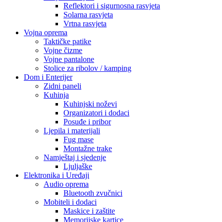
Reflektori i sigurnosna rasvjeta
Solarna rasvjeta
Vrtna rasvjeta
Vojna oprema
Taktičke patike
Vojne čizme
Vojne pantalone
Stolice za ribolov / kamping
Dom i Enterijer
Zidni paneli
Kuhinja
Kuhinjski noževi
Organizatori i dodaci
Posuđe i pribor
Ljepila i materijali
Fug mase
Montažne trake
Namještaj i sjedenje
Ljuljaške
Elektronika i Uređaji
Audio oprema
Bluetooth zvučnici
Mobiteli i dodaci
Maskice i zaštite
Memorijske kartice