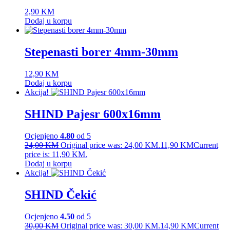
2,90
KM
Dodaj u korpu
Stepenasti borer 4mm-30mm
12,90
KM
Dodaj u korpu
Akcija!
SHIND Pajesr 600x16mm
Ocjenjeno
4.80
od 5
24,00
KM
Original price was: 24,00 KM.
11,90
KM
Current
price is: 11,90 KM.
Dodaj u korpu
Akcija!
SHIND Čekić
Ocjenjeno
4.50
od 5
30,00
KM
Original price was: 30,00 KM.
14,90
KM
Current