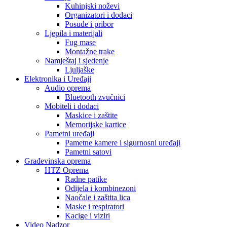
Kuhinjski noževi
Organizatori i dodaci
Posuđe i pribor
Ljepila i materijali
Fug mase
Montažne trake
Namještaj i sjedenje
Ljuljaške
Elektronika i Uređaji
Audio oprema
Bluetooth zvučnici
Mobiteli i dodaci
Maskice i zaštite
Memorijske kartice
Pametni uređaji
Pametne kamere i sigurnosni uređaji
Pametni satovi
Građevinska oprema
HTZ Oprema
Radne patike
Odijela i kombinezoni
Naočale i zaštita lica
Maske i respiratori
Kacige i viziri
Video Nadzor