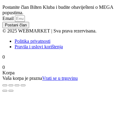
Postanite član Bilten Kluba i budite obaviješteni o MEGA
popustima.
Email
Postani član
© 2025 WEBMARKET | Sva prava rezervisana.
Politika privatnosti
Pravila i uslovi korištenja
0
0
Korpa
Vaša korpa je prazna
Vrati se u trgovinu