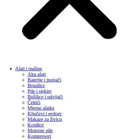
Alati i mašine
Aku alati
Baterije i punjači
Brusilice
Pile i sjekire
Bušilice i odvijači
Čekići
Mjerne alatke
Ključevi i gedore
Makaze za živicu
Kosilice
Motorne pile
Kompresori