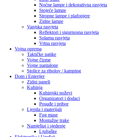
Noćne lampe i dekorativna rasvjeta
Stojeće lampe
Stropne lampe i plafonjere
Zidne lampe
Vanjska rasvjeta
Reflektori i sigurnosna rasvjeta
Solarna rasvjeta
Vrtna rasvjeta
Vojna oprema
Taktičke patike
Vojne čizme
Vojne pantalone
Stolice za ribolov / kamping
Dom i Enterijer
Zidni paneli
Kuhinja
Kuhinjski noževi
Organizatori i dodaci
Posuđe i pribor
Ljepila i materijali
Fug mase
Montažne trake
Namještaj i sjedenje
Ljuljaške
Elektronika i Uređaji