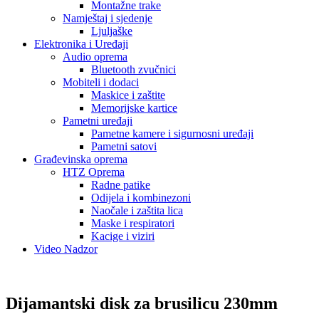
Montažne trake
Namještaj i sjedenje
Ljuljaške
Elektronika i Uređaji
Audio oprema
Bluetooth zvučnici
Mobiteli i dodaci
Maskice i zaštite
Memorijske kartice
Pametni uređaji
Pametne kamere i sigurnosni uređaji
Pametni satovi
Građevinska oprema
HTZ Oprema
Radne patike
Odijela i kombinezoni
Naočale i zaštita lica
Maske i respiratori
Kacige i viziri
Video Nadzor
Dijamantski disk za brusilicu 230mm