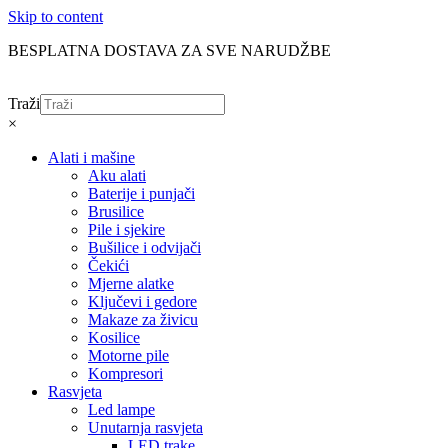
Skip to content
BESPLATNA DOSTAVA ZA SVE NARUDŽBE
Traži
×
Alati i mašine
Aku alati
Baterije i punjači
Brusilice
Pile i sjekire
Bušilice i odvijači
Čekići
Mjerne alatke
Ključevi i gedore
Makaze za živicu
Kosilice
Motorne pile
Kompresori
Rasvjeta
Led lampe
Unutarnja rasvjeta
LED trake