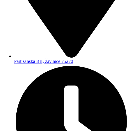
Partizanska BB, Živinice 75270