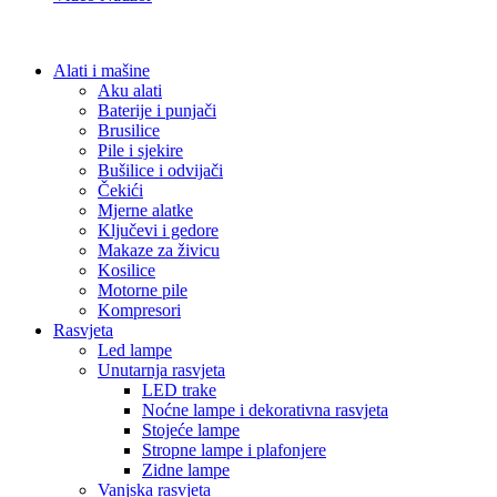
Alati i mašine
Aku alati
Baterije i punjači
Brusilice
Pile i sjekire
Bušilice i odvijači
Čekići
Mjerne alatke
Ključevi i gedore
Makaze za živicu
Kosilice
Motorne pile
Kompresori
Rasvjeta
Led lampe
Unutarnja rasvjeta
LED trake
Noćne lampe i dekorativna rasvjeta
Stojeće lampe
Stropne lampe i plafonjere
Zidne lampe
Vanjska rasvjeta