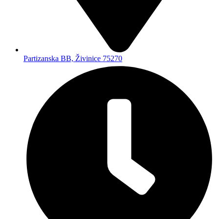
Partizanska BB, Živinice 75270