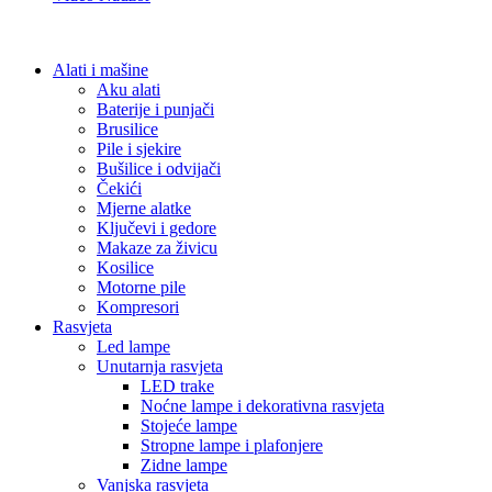
Alati i mašine
Aku alati
Baterije i punjači
Brusilice
Pile i sjekire
Bušilice i odvijači
Čekići
Mjerne alatke
Ključevi i gedore
Makaze za živicu
Kosilice
Motorne pile
Kompresori
Rasvjeta
Led lampe
Unutarnja rasvjeta
LED trake
Noćne lampe i dekorativna rasvjeta
Stojeće lampe
Stropne lampe i plafonjere
Zidne lampe
Vanjska rasvjeta