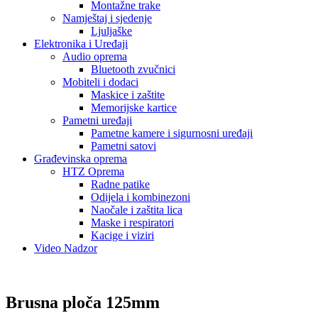
Montažne trake
Namještaj i sjedenje
Ljuljaške
Elektronika i Uređaji
Audio oprema
Bluetooth zvučnici
Mobiteli i dodaci
Maskice i zaštite
Memorijske kartice
Pametni uređaji
Pametne kamere i sigurnosni uređaji
Pametni satovi
Građevinska oprema
HTZ Oprema
Radne patike
Odijela i kombinezoni
Naočale i zaštita lica
Maske i respiratori
Kacige i viziri
Video Nadzor
Brusna ploča 125mm