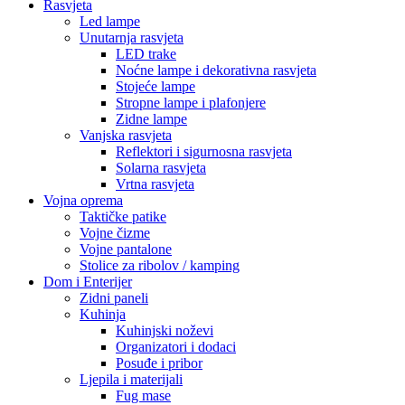
Rasvjeta
Led lampe
Unutarnja rasvjeta
LED trake
Noćne lampe i dekorativna rasvjeta
Stojeće lampe
Stropne lampe i plafonjere
Zidne lampe
Vanjska rasvjeta
Reflektori i sigurnosna rasvjeta
Solarna rasvjeta
Vrtna rasvjeta
Vojna oprema
Taktičke patike
Vojne čizme
Vojne pantalone
Stolice za ribolov / kamping
Dom i Enterijer
Zidni paneli
Kuhinja
Kuhinjski noževi
Organizatori i dodaci
Posuđe i pribor
Ljepila i materijali
Fug mase