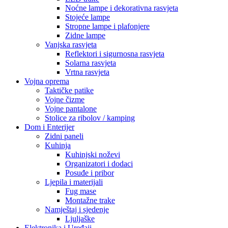
Noćne lampe i dekorativna rasvjeta
Stojeće lampe
Stropne lampe i plafonjere
Zidne lampe
Vanjska rasvjeta
Reflektori i sigurnosna rasvjeta
Solarna rasvjeta
Vrtna rasvjeta
Vojna oprema
Taktičke patike
Vojne čizme
Vojne pantalone
Stolice za ribolov / kamping
Dom i Enterijer
Zidni paneli
Kuhinja
Kuhinjski noževi
Organizatori i dodaci
Posuđe i pribor
Ljepila i materijali
Fug mase
Montažne trake
Namještaj i sjedenje
Ljuljaške
Elektronika i Uređaji