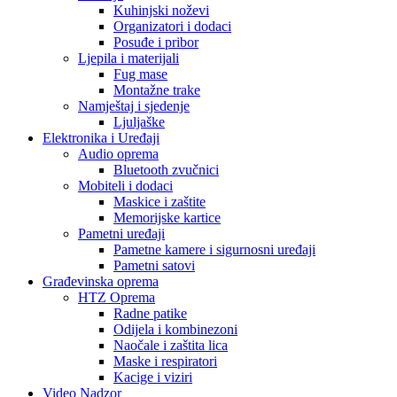
Kuhinjski noževi
Organizatori i dodaci
Posuđe i pribor
Ljepila i materijali
Fug mase
Montažne trake
Namještaj i sjedenje
Ljuljaške
Elektronika i Uređaji
Audio oprema
Bluetooth zvučnici
Mobiteli i dodaci
Maskice i zaštite
Memorijske kartice
Pametni uređaji
Pametne kamere i sigurnosni uređaji
Pametni satovi
Građevinska oprema
HTZ Oprema
Radne patike
Odijela i kombinezoni
Naočale i zaštita lica
Maske i respiratori
Kacige i viziri
Video Nadzor