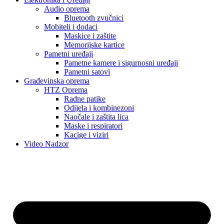
Audio oprema
Bluetooth zvučnici
Mobiteli i dodaci
Maskice i zaštite
Memorijske kartice
Pametni uređaji
Pametne kamere i sigurnosni uređaji
Pametni satovi
Građevinska oprema
HTZ Oprema
Radne patike
Odijela i kombinezoni
Naočale i zaštita lica
Maske i respiratori
Kacige i viziri
Video Nadzor