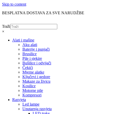
Skip to content
BESPLATNA DOSTAVA ZA SVE NARUDŽBE
Traži
×
Alati i mašine
Aku alati
Baterije i punjači
Brusilice
Pile i sjekire
Bušilice i odvijači
Čekići
Mjerne alatke
Ključevi i gedore
Makaze za živicu
Kosilice
Motorne pile
Kompresori
Rasvjeta
Led lampe
Unutarnja rasvjeta
LED trake