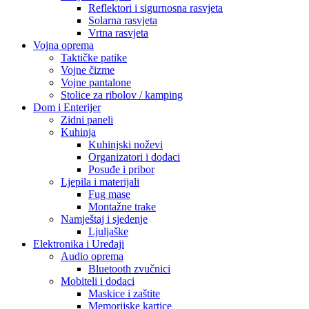
Reflektori i sigurnosna rasvjeta
Solarna rasvjeta
Vrtna rasvjeta
Vojna oprema
Taktičke patike
Vojne čizme
Vojne pantalone
Stolice za ribolov / kamping
Dom i Enterijer
Zidni paneli
Kuhinja
Kuhinjski noževi
Organizatori i dodaci
Posuđe i pribor
Ljepila i materijali
Fug mase
Montažne trake
Namještaj i sjedenje
Ljuljaške
Elektronika i Uređaji
Audio oprema
Bluetooth zvučnici
Mobiteli i dodaci
Maskice i zaštite
Memorijske kartice