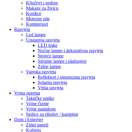
Ključevi i gedore
Makaze za živicu
Kosilice
Motorne pile
Kompresori
Rasvjeta
Led lampe
Unutarnja rasvjeta
LED trake
Noćne lampe i dekorativna rasvjeta
Stojeće lampe
Stropne lampe i plafonjere
Zidne lampe
Vanjska rasvjeta
Reflektori i sigurnosna rasvjeta
Solarna rasvjeta
Vrtna rasvjeta
Vojna oprema
Taktičke patike
Vojne čizme
Vojne pantalone
Stolice za ribolov / kamping
Dom i Enterijer
Zidni paneli
Kuhinja