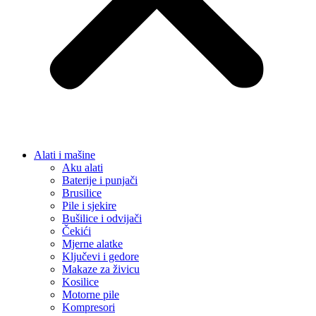
Alati i mašine
Aku alati
Baterije i punjači
Brusilice
Pile i sjekire
Bušilice i odvijači
Čekići
Mjerne alatke
Ključevi i gedore
Makaze za živicu
Kosilice
Motorne pile
Kompresori