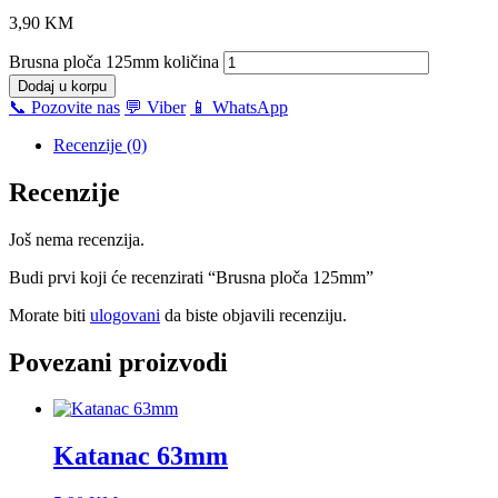
3,90
KM
Brusna ploča 125mm količina
Dodaj u korpu
📞 Pozovite nas
💬 Viber
📱 WhatsApp
Recenzije (0)
Recenzije
Još nema recenzija.
Budi prvi koji će recenzirati “Brusna ploča 125mm”
Morate biti
ulogovani
da biste objavili recenziju.
Povezani proizvodi
Katanac 63mm