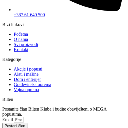
+387 61 649 500
Brzi linkovi
Početna
O nama
Svi proizvodi
Kontakt
Kategorije
Akcije i popusti
Alati i mašine
Dom i enterijer
Građevinska oprema
Vojna oprema
Bilten
Postanite član Bilten Kluba i budite obaviješteni o MEGA
popustima.
Email
Postani član