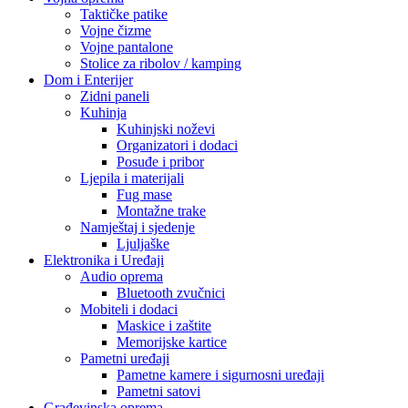
Taktičke patike
Vojne čizme
Vojne pantalone
Stolice za ribolov / kamping
Dom i Enterijer
Zidni paneli
Kuhinja
Kuhinjski noževi
Organizatori i dodaci
Posuđe i pribor
Ljepila i materijali
Fug mase
Montažne trake
Namještaj i sjedenje
Ljuljaške
Elektronika i Uređaji
Audio oprema
Bluetooth zvučnici
Mobiteli i dodaci
Maskice i zaštite
Memorijske kartice
Pametni uređaji
Pametne kamere i sigurnosni uređaji
Pametni satovi
Građevinska oprema