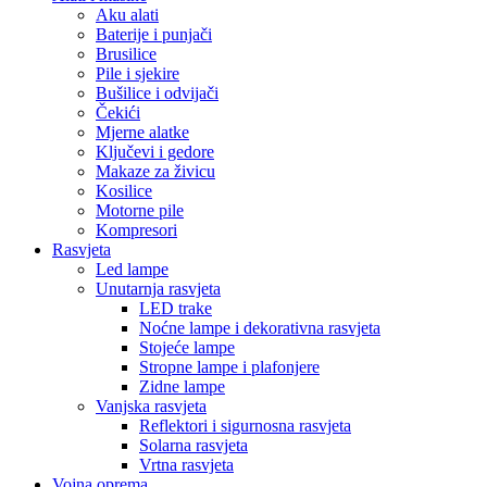
Aku alati
Baterije i punjači
Brusilice
Pile i sjekire
Bušilice i odvijači
Čekići
Mjerne alatke
Ključevi i gedore
Makaze za živicu
Kosilice
Motorne pile
Kompresori
Rasvjeta
Led lampe
Unutarnja rasvjeta
LED trake
Noćne lampe i dekorativna rasvjeta
Stojeće lampe
Stropne lampe i plafonjere
Zidne lampe
Vanjska rasvjeta
Reflektori i sigurnosna rasvjeta
Solarna rasvjeta
Vrtna rasvjeta
Vojna oprema