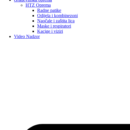
HTZ Oprema
Radne patike
Odijela i kombinezoni
Naočale i zaštita lica
Maske i respiratori
Kacige i viziri
Video Nadzor