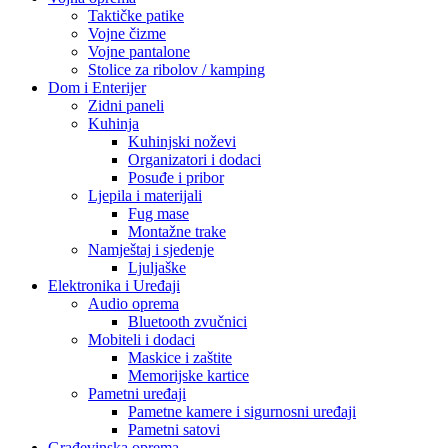
Taktičke patike
Vojne čizme
Vojne pantalone
Stolice za ribolov / kamping
Dom i Enterijer
Zidni paneli
Kuhinja
Kuhinjski noževi
Organizatori i dodaci
Posuđe i pribor
Ljepila i materijali
Fug mase
Montažne trake
Namještaj i sjedenje
Ljuljaške
Elektronika i Uređaji
Audio oprema
Bluetooth zvučnici
Mobiteli i dodaci
Maskice i zaštite
Memorijske kartice
Pametni uređaji
Pametne kamere i sigurnosni uređaji
Pametni satovi
Građevinska oprema