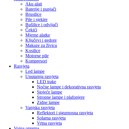
Aku alati
Baterije i punjači
Brusilice
Pile i sjekire
Bušilice i odvijači
Čekići
Mjerne alatke
Ključevi i gedore
Makaze za živicu
Kosilice
Motorne pile
Kompresori
Rasvjeta
Led lampe
Unutarnja rasvjeta
LED trake
Noćne lampe i dekorativna rasvjeta
Stojeće lampe
Stropne lampe i plafonjere
Zidne lampe
Vanjska rasvjeta
Reflektori i sigurnosna rasvjeta
Solarna rasvjeta
Vrtna rasvjeta
Vojna oprema