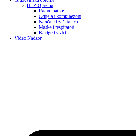
HTZ Oprema
Radne patike
Odijela i kombinezoni
Naočale i zaštita lica
Maske i respiratori
Kacige i viziri
Video Nadzor