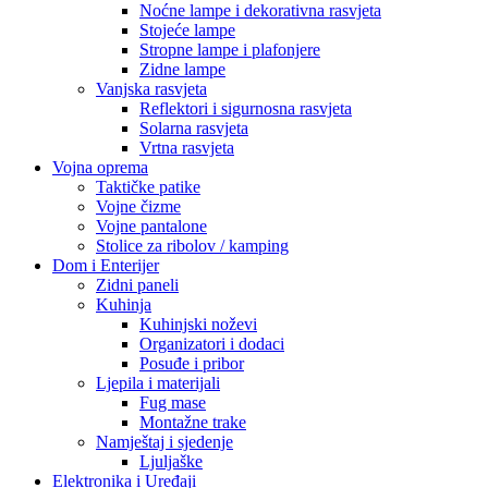
Noćne lampe i dekorativna rasvjeta
Stojeće lampe
Stropne lampe i plafonjere
Zidne lampe
Vanjska rasvjeta
Reflektori i sigurnosna rasvjeta
Solarna rasvjeta
Vrtna rasvjeta
Vojna oprema
Taktičke patike
Vojne čizme
Vojne pantalone
Stolice za ribolov / kamping
Dom i Enterijer
Zidni paneli
Kuhinja
Kuhinjski noževi
Organizatori i dodaci
Posuđe i pribor
Ljepila i materijali
Fug mase
Montažne trake
Namještaj i sjedenje
Ljuljaške
Elektronika i Uređaji