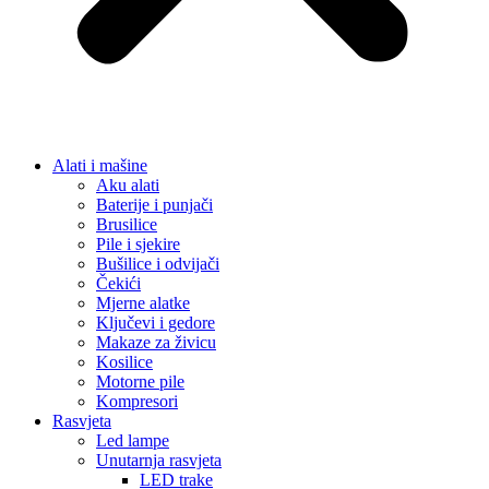
Alati i mašine
Aku alati
Baterije i punjači
Brusilice
Pile i sjekire
Bušilice i odvijači
Čekići
Mjerne alatke
Ključevi i gedore
Makaze za živicu
Kosilice
Motorne pile
Kompresori
Rasvjeta
Led lampe
Unutarnja rasvjeta
LED trake