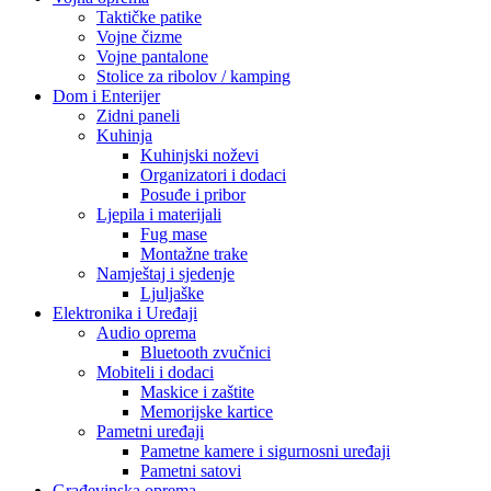
Taktičke patike
Vojne čizme
Vojne pantalone
Stolice za ribolov / kamping
Dom i Enterijer
Zidni paneli
Kuhinja
Kuhinjski noževi
Organizatori i dodaci
Posuđe i pribor
Ljepila i materijali
Fug mase
Montažne trake
Namještaj i sjedenje
Ljuljaške
Elektronika i Uređaji
Audio oprema
Bluetooth zvučnici
Mobiteli i dodaci
Maskice i zaštite
Memorijske kartice
Pametni uređaji
Pametne kamere i sigurnosni uređaji
Pametni satovi
Građevinska oprema