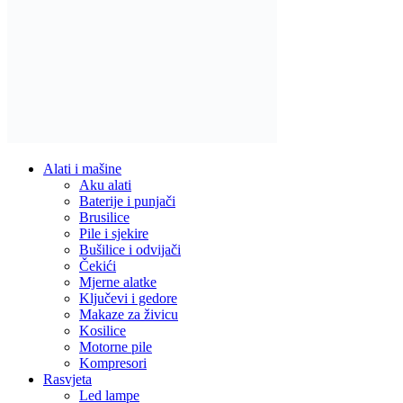
Alati i mašine
Aku alati
Baterije i punjači
Brusilice
Pile i sjekire
Bušilice i odvijači
Čekići
Mjerne alatke
Ključevi i gedore
Makaze za živicu
Kosilice
Motorne pile
Kompresori
Rasvjeta
Led lampe