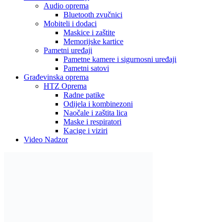
Audio oprema
Bluetooth zvučnici
Mobiteli i dodaci
Maskice i zaštite
Memorijske kartice
Pametni uređaji
Pametne kamere i sigurnosni uređaji
Pametni satovi
Građevinska oprema
HTZ Oprema
Radne patike
Odijela i kombinezoni
Naočale i zaštita lica
Maske i respiratori
Kacige i viziri
Video Nadzor