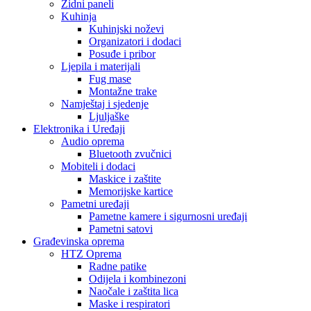
Zidni paneli
Kuhinja
Kuhinjski noževi
Organizatori i dodaci
Posuđe i pribor
Ljepila i materijali
Fug mase
Montažne trake
Namještaj i sjedenje
Ljuljaške
Elektronika i Uređaji
Audio oprema
Bluetooth zvučnici
Mobiteli i dodaci
Maskice i zaštite
Memorijske kartice
Pametni uređaji
Pametne kamere i sigurnosni uređaji
Pametni satovi
Građevinska oprema
HTZ Oprema
Radne patike
Odijela i kombinezoni
Naočale i zaštita lica
Maske i respiratori