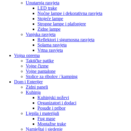
Unutarnja rasvjeta
LED trake
Noćne lampe i dekorativna rasvjeta
Stojeće lampe
Stropne lampe i plafonjere
Zidne lampe
Vanjska rasvjeta
Reflektori i sigurnosna rasvjeta
Solarna rasvjeta
Vrtna rasvjeta
Vojna oprema
Taktičke patike
Vojne čizme
Vojne pantalone
Stolice za ribolov / kamping
Dom i Enterijer
Zidni paneli
Kuhinja
Kuhinjski noževi
Organizatori i dodaci
Posuđe i pribor
Ljepila i materijali
Fug mase
Montažne trake
Namještaj i sjedenje