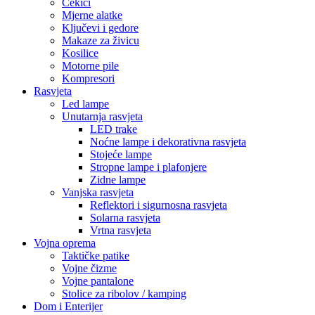
Čekići
Mjerne alatke
Ključevi i gedore
Makaze za živicu
Kosilice
Motorne pile
Kompresori
Rasvjeta
Led lampe
Unutarnja rasvjeta
LED trake
Noćne lampe i dekorativna rasvjeta
Stojeće lampe
Stropne lampe i plafonjere
Zidne lampe
Vanjska rasvjeta
Reflektori i sigurnosna rasvjeta
Solarna rasvjeta
Vrtna rasvjeta
Vojna oprema
Taktičke patike
Vojne čizme
Vojne pantalone
Stolice za ribolov / kamping
Dom i Enterijer