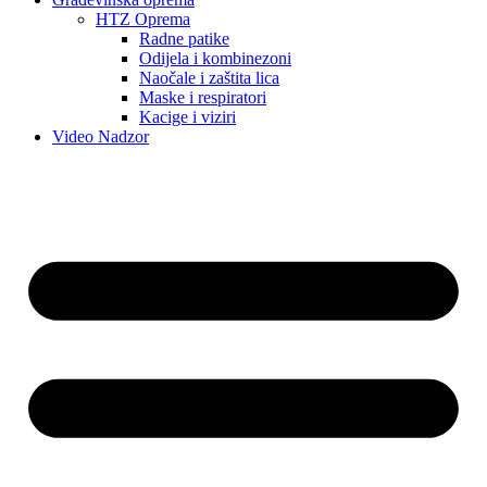
HTZ Oprema
Radne patike
Odijela i kombinezoni
Naočale i zaštita lica
Maske i respiratori
Kacige i viziri
Video Nadzor