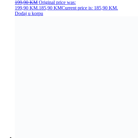
199,90
KM
Original price was:
199,90 KM.
185,90
KM
Current price is: 185,90 KM.
Dodaj u korpu