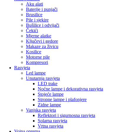
Aku alati
Baterije i punjači
Brusilice
Pile i sjekire
Bušilice i odvijači
Čekići
Mjerne alatke
Ključevi i gedore
Makaze za živicu
Kosilice
Motorne pile
Kompresori
Rasvjeta
Led lampe
Unutarnja rasvjeta
LED trake
Noćne lampe i dekorativna rasvjeta
Stojeće lampe
Stropne lampe i plafonjere
Zidne lampe
Vanjska rasvjeta
Reflektori i sigurnosna rasvjeta
Solarna rasvjeta
Vrtna rasvjeta
Vojna oprema