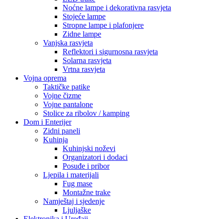
Noćne lampe i dekorativna rasvjeta
Stojeće lampe
Stropne lampe i plafonjere
Zidne lampe
Vanjska rasvjeta
Reflektori i sigurnosna rasvjeta
Solarna rasvjeta
Vrtna rasvjeta
Vojna oprema
Taktičke patike
Vojne čizme
Vojne pantalone
Stolice za ribolov / kamping
Dom i Enterijer
Zidni paneli
Kuhinja
Kuhinjski noževi
Organizatori i dodaci
Posuđe i pribor
Ljepila i materijali
Fug mase
Montažne trake
Namještaj i sjedenje
Ljuljaške
Elektronika i Uređaji