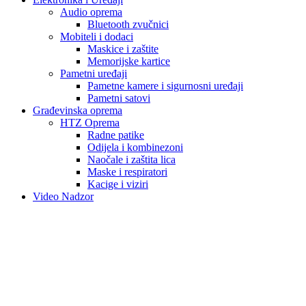
Audio oprema
Bluetooth zvučnici
Mobiteli i dodaci
Maskice i zaštite
Memorijske kartice
Pametni uređaji
Pametne kamere i sigurnosni uređaji
Pametni satovi
Građevinska oprema
HTZ Oprema
Radne patike
Odijela i kombinezoni
Naočale i zaštita lica
Maske i respiratori
Kacige i viziri
Video Nadzor