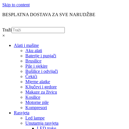
Skip to content
BESPLATNA DOSTAVA ZA SVE NARUDŽBE
Traži
×
Alati i mašine
Aku alati
Baterije i punjači
Brusilice
Pile i sjekire
Bušilice i odvijači
Čekići
Mjerne alatke
Ključevi i gedore
Makaze za živicu
Kosilice
Motorne pile
Kompresori
Rasvjeta
Led lampe
Unutarnja rasvjeta
LED trake