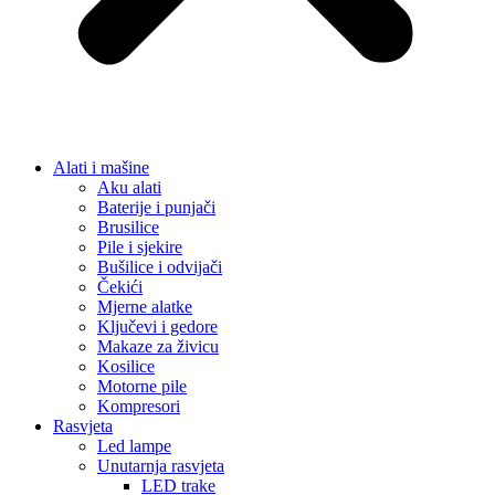
Alati i mašine
Aku alati
Baterije i punjači
Brusilice
Pile i sjekire
Bušilice i odvijači
Čekići
Mjerne alatke
Ključevi i gedore
Makaze za živicu
Kosilice
Motorne pile
Kompresori
Rasvjeta
Led lampe
Unutarnja rasvjeta
LED trake