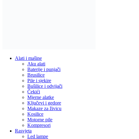
Alati i mašine
Aku alati
Baterije i punjači
Brusilice
Pile i sjekire
Bušilice i odvijači
Čekići
Mjerne alatke
Ključevi i gedore
Makaze za živicu
Kosilice
Motorne pile
Kompresori
Rasvjeta
Led lampe