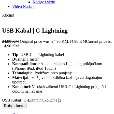
Kacige i viziri
Video Nadzor
Akcija!
USB Kabal | C-Lightning
24,90
KM
Original price was: 24,90 KM.
14,90
KM
Current price is:
14,90 KM.
Tip
: USB-C na Lightning kabel
Dužina
: 1 metar
Kompatibilnost
: Apple uređaji s Lightning priključkom
(iPhone, iPad, iPod Touch)
Tehnologija
: Podržava brzo punjenje
Materijal
: Izdržljiva i fleksibilna izolacija za dugotrajnu
upotrebu
Konektori
: Visokokvalitetni USB-C i Lightning priključci
otporni na habanje
USB Kabal | C-Lightning količina
Dodaj u korpu