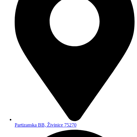
Partizanska BB, Živinice 75270