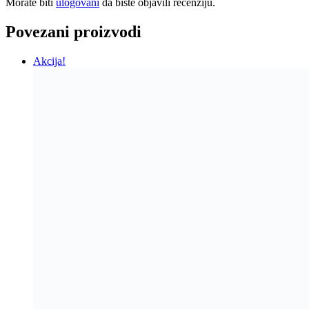
Morate biti
ulogovani
da biste objavili recenziju.
Povezani proizvodi
Akcija!