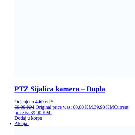
PTZ Sijalica kamera – Dupla
Ocjenjeno
4.60
od 5
60,00
KM
Original price was: 60,00 KM.
39,90
KM
Current
price is: 39,90 KM.
Dodaj u korpu
Akcija!