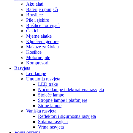
Aku alati
Baterije i punjači
Brusilice
Pile i sjekire
Bušilice i odvijači
Čekići
Mjerne alatke
Ključevi i gedore
Makaze za živicu
Kosilice
Motorne pile
Kompresori
Rasvjeta
Led lampe
Unutarnja rasvjeta
LED trake
Noćne lampe i dekorativna rasvjeta
Stojeće lampe
Stropne lampe i plafonjere
Zidne lampe
Vanjska rasvjeta
Reflektori i sigurnosna rasvjeta
Solarna rasvjeta
Vrtna rasvjeta
Vojna oprema