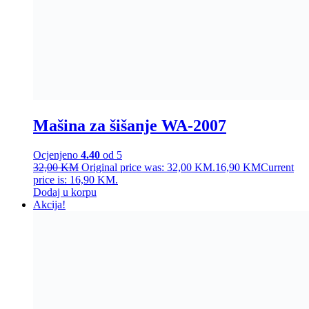
Mašina za šišanje WA-2007
Ocjenjeno
4.40
od 5
32,00
KM
Original price was: 32,00 KM.
16,90
KM
Current
price is: 16,90 KM.
Dodaj u korpu
Akcija!