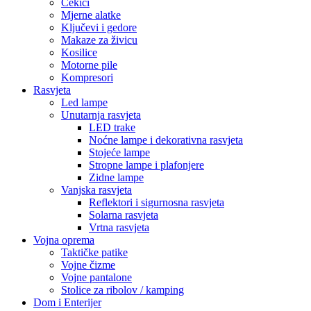
Čekići
Mjerne alatke
Ključevi i gedore
Makaze za živicu
Kosilice
Motorne pile
Kompresori
Rasvjeta
Led lampe
Unutarnja rasvjeta
LED trake
Noćne lampe i dekorativna rasvjeta
Stojeće lampe
Stropne lampe i plafonjere
Zidne lampe
Vanjska rasvjeta
Reflektori i sigurnosna rasvjeta
Solarna rasvjeta
Vrtna rasvjeta
Vojna oprema
Taktičke patike
Vojne čizme
Vojne pantalone
Stolice za ribolov / kamping
Dom i Enterijer