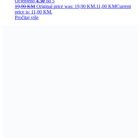
Ocjenjeno
4.50
od 5
19,90
KM
Original price was: 19,90 KM.
11,00
KM
Current
price is: 11,00 KM.
Pročitaj više