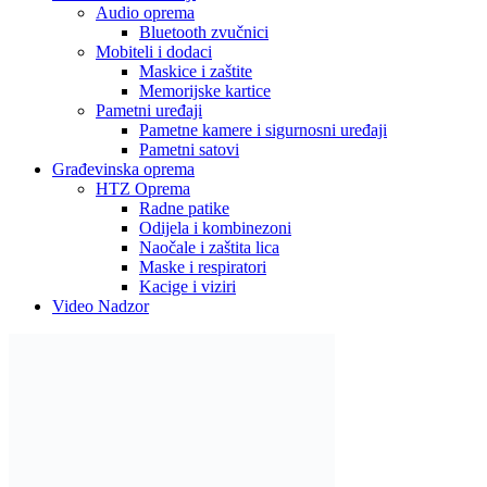
Audio oprema
Bluetooth zvučnici
Mobiteli i dodaci
Maskice i zaštite
Memorijske kartice
Pametni uređaji
Pametne kamere i sigurnosni uređaji
Pametni satovi
Građevinska oprema
HTZ Oprema
Radne patike
Odijela i kombinezoni
Naočale i zaštita lica
Maske i respiratori
Kacige i viziri
Video Nadzor