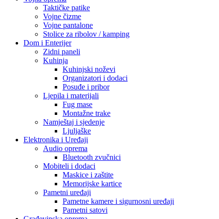
Taktičke patike
Vojne čizme
Vojne pantalone
Stolice za ribolov / kamping
Dom i Enterijer
Zidni paneli
Kuhinja
Kuhinjski noževi
Organizatori i dodaci
Posuđe i pribor
Ljepila i materijali
Fug mase
Montažne trake
Namještaj i sjedenje
Ljuljaške
Elektronika i Uređaji
Audio oprema
Bluetooth zvučnici
Mobiteli i dodaci
Maskice i zaštite
Memorijske kartice
Pametni uređaji
Pametne kamere i sigurnosni uređaji
Pametni satovi
Građevinska oprema