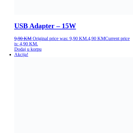
USB Adapter – 15W
9,90
KM
Original price was: 9,90 KM.
4,90
KM
Current price
is: 4,90 KM.
Dodaj u korpu
Akcija!