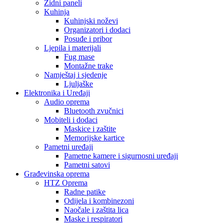
Zidni paneli
Kuhinja
Kuhinjski noževi
Organizatori i dodaci
Posuđe i pribor
Ljepila i materijali
Fug mase
Montažne trake
Namještaj i sjedenje
Ljuljaške
Elektronika i Uređaji
Audio oprema
Bluetooth zvučnici
Mobiteli i dodaci
Maskice i zaštite
Memorijske kartice
Pametni uređaji
Pametne kamere i sigurnosni uređaji
Pametni satovi
Građevinska oprema
HTZ Oprema
Radne patike
Odijela i kombinezoni
Naočale i zaštita lica
Maske i respiratori