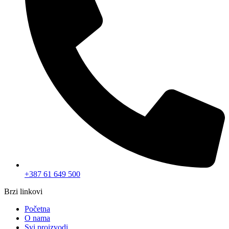
+387 61 649 500
Brzi linkovi
Početna
O nama
Svi proizvodi