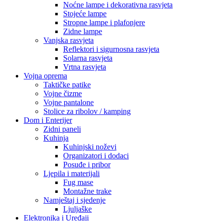
Noćne lampe i dekorativna rasvjeta
Stojeće lampe
Stropne lampe i plafonjere
Zidne lampe
Vanjska rasvjeta
Reflektori i sigurnosna rasvjeta
Solarna rasvjeta
Vrtna rasvjeta
Vojna oprema
Taktičke patike
Vojne čizme
Vojne pantalone
Stolice za ribolov / kamping
Dom i Enterijer
Zidni paneli
Kuhinja
Kuhinjski noževi
Organizatori i dodaci
Posuđe i pribor
Ljepila i materijali
Fug mase
Montažne trake
Namještaj i sjedenje
Ljuljaške
Elektronika i Uređaji