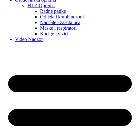
HTZ Oprema
Radne patike
Odijela i kombinezoni
Naočale i zaštita lica
Maske i respiratori
Kacige i viziri
Video Nadzor