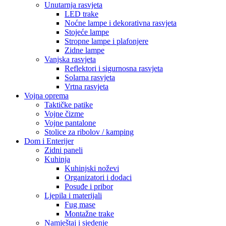
Unutarnja rasvjeta
LED trake
Noćne lampe i dekorativna rasvjeta
Stojeće lampe
Stropne lampe i plafonjere
Zidne lampe
Vanjska rasvjeta
Reflektori i sigurnosna rasvjeta
Solarna rasvjeta
Vrtna rasvjeta
Vojna oprema
Taktičke patike
Vojne čizme
Vojne pantalone
Stolice za ribolov / kamping
Dom i Enterijer
Zidni paneli
Kuhinja
Kuhinjski noževi
Organizatori i dodaci
Posuđe i pribor
Ljepila i materijali
Fug mase
Montažne trake
Namještaj i sjedenje