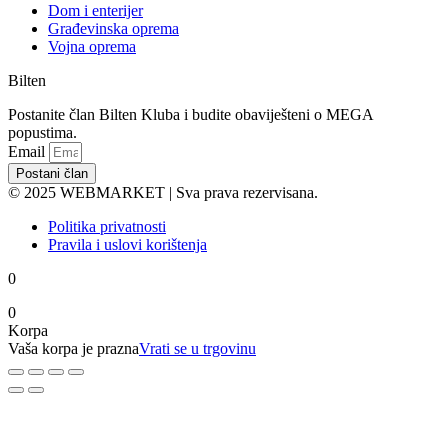
Dom i enterijer
Građevinska oprema
Vojna oprema
Bilten
Postanite član Bilten Kluba i budite obaviješteni o MEGA
popustima.
Email
Postani član
© 2025 WEBMARKET | Sva prava rezervisana.
Politika privatnosti
Pravila i uslovi korištenja
0
0
Korpa
Vaša korpa je prazna
Vrati se u trgovinu