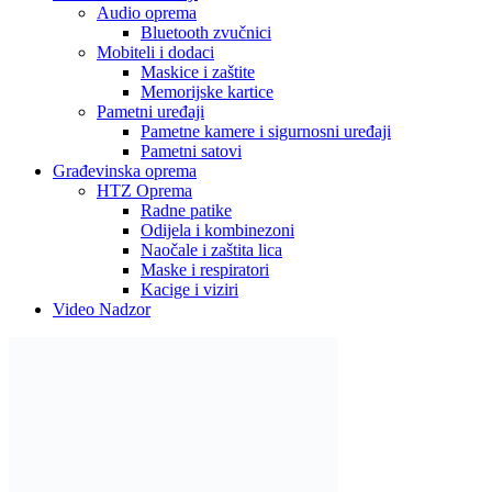
Audio oprema
Bluetooth zvučnici
Mobiteli i dodaci
Maskice i zaštite
Memorijske kartice
Pametni uređaji
Pametne kamere i sigurnosni uređaji
Pametni satovi
Građevinska oprema
HTZ Oprema
Radne patike
Odijela i kombinezoni
Naočale i zaštita lica
Maske i respiratori
Kacige i viziri
Video Nadzor