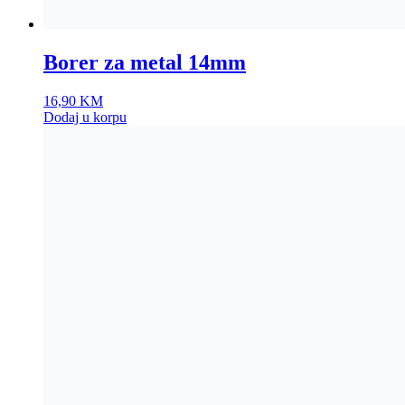
Borer za metal 14mm
16,90
KM
Dodaj u korpu