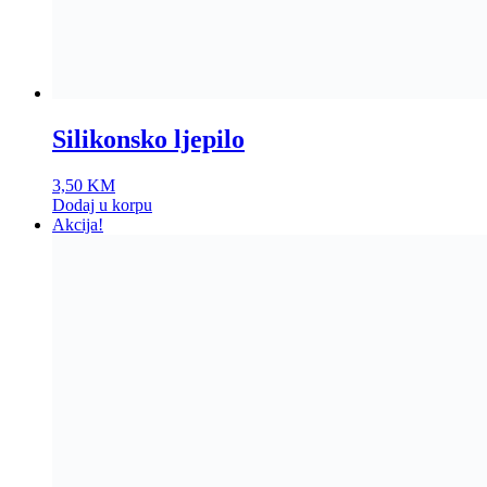
Silikonsko ljepilo
3,50
KM
Dodaj u korpu
Akcija!