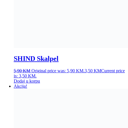
SHIND Skalpel
5,90
KM
Original price was: 5,90 KM.
3,50
KM
Current price
is: 3,50 KM.
Dodaj u korpu
Akcija!