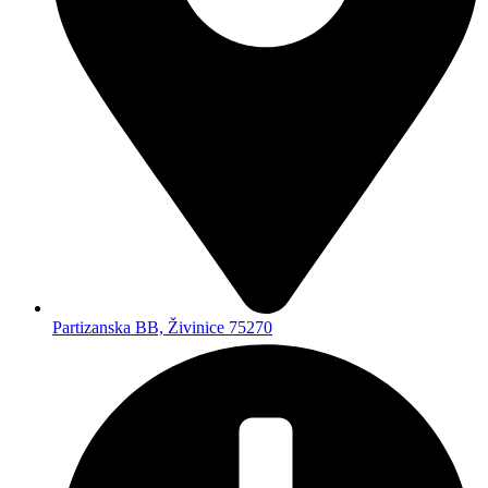
Partizanska BB, Živinice 75270