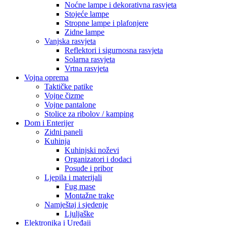
Noćne lampe i dekorativna rasvjeta
Stojeće lampe
Stropne lampe i plafonjere
Zidne lampe
Vanjska rasvjeta
Reflektori i sigurnosna rasvjeta
Solarna rasvjeta
Vrtna rasvjeta
Vojna oprema
Taktičke patike
Vojne čizme
Vojne pantalone
Stolice za ribolov / kamping
Dom i Enterijer
Zidni paneli
Kuhinja
Kuhinjski noževi
Organizatori i dodaci
Posuđe i pribor
Ljepila i materijali
Fug mase
Montažne trake
Namještaj i sjedenje
Ljuljaške
Elektronika i Uređaji