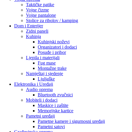
Taktičke patike
Vojne čizme
Vojne pantalone
Stolice za ribolov / kamping
Dom i Enterijer
Zidni paneli
Kuhinja
Kuhinjski noževi
Organizatori i dodaci
Posuđe i pribor
Ljepila i materijali
Fug mase
Montažne trake
Namještaj i sjedenje
Ljuljaške
Elektronika i Uređaji
Audio oprema
Bluetooth zvučnici
Mobiteli i dodaci
Maskice i zaštite
Memorijske kartice
Pametni uređaji
Pametne kamere i sigurnosni uređaji
Pametni satovi
Građevinska oprema