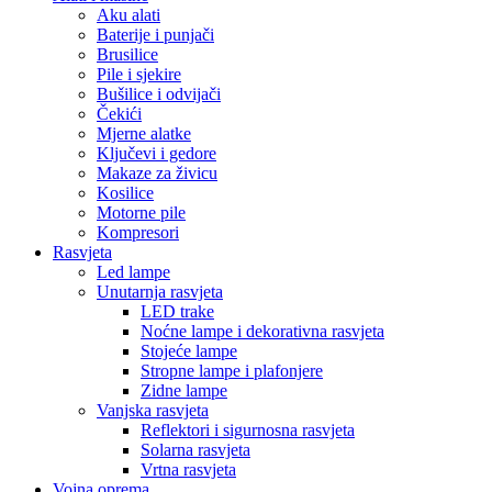
Aku alati
Baterije i punjači
Brusilice
Pile i sjekire
Bušilice i odvijači
Čekići
Mjerne alatke
Ključevi i gedore
Makaze za živicu
Kosilice
Motorne pile
Kompresori
Rasvjeta
Led lampe
Unutarnja rasvjeta
LED trake
Noćne lampe i dekorativna rasvjeta
Stojeće lampe
Stropne lampe i plafonjere
Zidne lampe
Vanjska rasvjeta
Reflektori i sigurnosna rasvjeta
Solarna rasvjeta
Vrtna rasvjeta
Vojna oprema