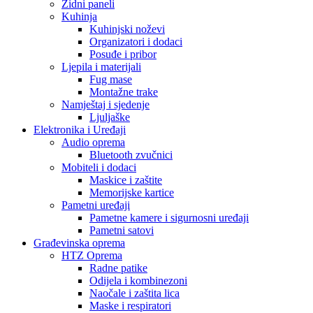
Zidni paneli
Kuhinja
Kuhinjski noževi
Organizatori i dodaci
Posuđe i pribor
Ljepila i materijali
Fug mase
Montažne trake
Namještaj i sjedenje
Ljuljaške
Elektronika i Uređaji
Audio oprema
Bluetooth zvučnici
Mobiteli i dodaci
Maskice i zaštite
Memorijske kartice
Pametni uređaji
Pametne kamere i sigurnosni uređaji
Pametni satovi
Građevinska oprema
HTZ Oprema
Radne patike
Odijela i kombinezoni
Naočale i zaštita lica
Maske i respiratori