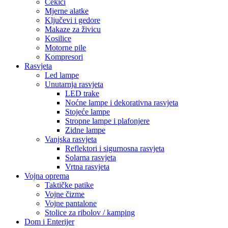
Čekići
Mjerne alatke
Ključevi i gedore
Makaze za živicu
Kosilice
Motorne pile
Kompresori
Rasvjeta
Led lampe
Unutarnja rasvjeta
LED trake
Noćne lampe i dekorativna rasvjeta
Stojeće lampe
Stropne lampe i plafonjere
Zidne lampe
Vanjska rasvjeta
Reflektori i sigurnosna rasvjeta
Solarna rasvjeta
Vrtna rasvjeta
Vojna oprema
Taktičke patike
Vojne čizme
Vojne pantalone
Stolice za ribolov / kamping
Dom i Enterijer