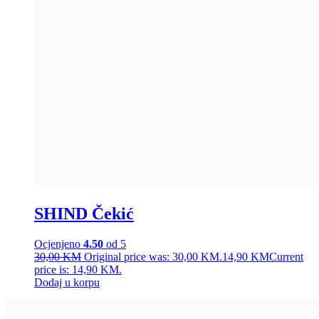
SHIND Čekić
Ocjenjeno
4.50
od 5
30,00
KM
Original price was: 30,00 KM.
14,90
KM
Current
price is: 14,90 KM.
Dodaj u korpu