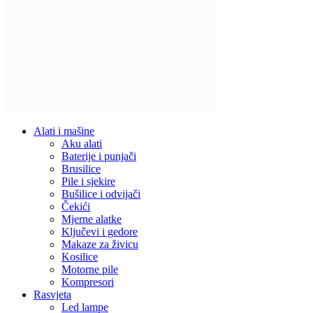
Alati i mašine
Aku alati
Baterije i punjači
Brusilice
Pile i sjekire
Bušilice i odvijači
Čekići
Mjerne alatke
Ključevi i gedore
Makaze za živicu
Kosilice
Motorne pile
Kompresori
Rasvjeta
Led lampe