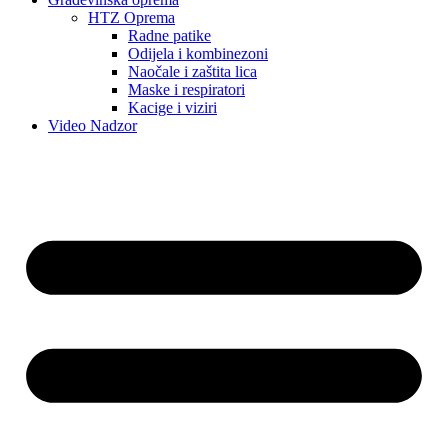
HTZ Oprema
Radne patike
Odijela i kombinezoni
Naočale i zaštita lica
Maske i respiratori
Kacige i viziri
Video Nadzor