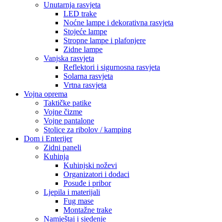
Unutarnja rasvjeta
LED trake
Noćne lampe i dekorativna rasvjeta
Stojeće lampe
Stropne lampe i plafonjere
Zidne lampe
Vanjska rasvjeta
Reflektori i sigurnosna rasvjeta
Solarna rasvjeta
Vrtna rasvjeta
Vojna oprema
Taktičke patike
Vojne čizme
Vojne pantalone
Stolice za ribolov / kamping
Dom i Enterijer
Zidni paneli
Kuhinja
Kuhinjski noževi
Organizatori i dodaci
Posuđe i pribor
Ljepila i materijali
Fug mase
Montažne trake
Namještaj i sjedenje