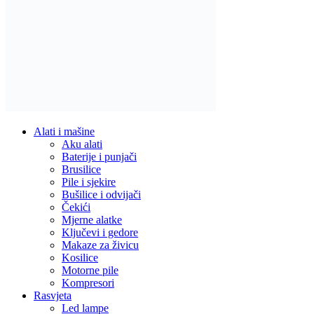
Alati i mašine
Aku alati
Baterije i punjači
Brusilice
Pile i sjekire
Bušilice i odvijači
Čekići
Mjerne alatke
Ključevi i gedore
Makaze za živicu
Kosilice
Motorne pile
Kompresori
Rasvjeta
Led lampe