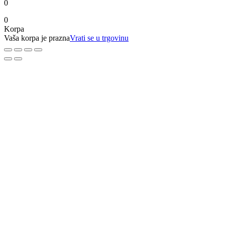
0
0
Korpa
Vaša korpa je prazna
Vrati se u trgovinu