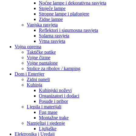
Noćne lampe i dekorativna rasvjeta
Stojeće lampe
Stropne lampe i plafonjere
Zidne lampe
Vanjska rasvjeta
Reflektori i sigurnosna rasvjeta
Solarna rasvjeta
Vrtna rasvjeta
Vojna oprema
Taktičke patike
Vojne čizme
Vojne pantalone
Stolice za ribolov / kamping
Dom i Enterijer
Zidni paneli
Kuhinja
Kuhinjski noževi
Organizatori i dodaci
Posuđe i pribor
Ljepila i materijali
Fug mase
Montažne trake
Namještaj i sjedenje
Ljuljaške
Elektronika i Uređaji