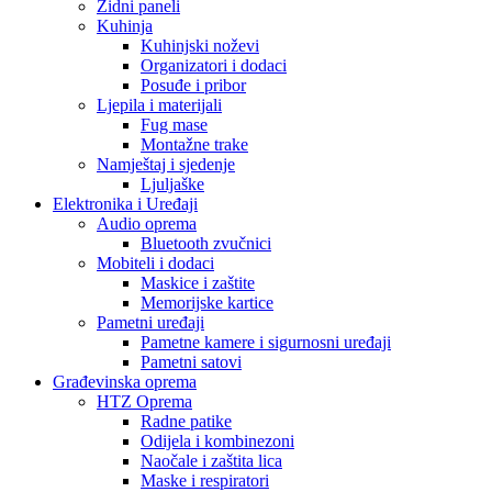
Zidni paneli
Kuhinja
Kuhinjski noževi
Organizatori i dodaci
Posuđe i pribor
Ljepila i materijali
Fug mase
Montažne trake
Namještaj i sjedenje
Ljuljaške
Elektronika i Uređaji
Audio oprema
Bluetooth zvučnici
Mobiteli i dodaci
Maskice i zaštite
Memorijske kartice
Pametni uređaji
Pametne kamere i sigurnosni uređaji
Pametni satovi
Građevinska oprema
HTZ Oprema
Radne patike
Odijela i kombinezoni
Naočale i zaštita lica
Maske i respiratori