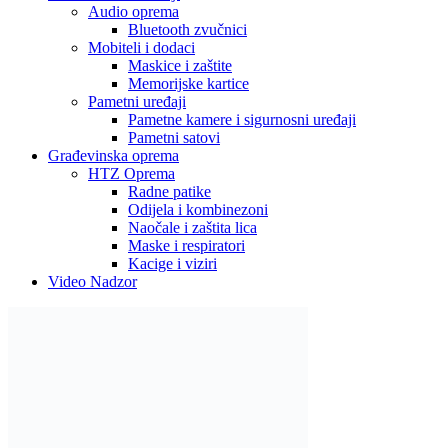
Audio oprema
Bluetooth zvučnici
Mobiteli i dodaci
Maskice i zaštite
Memorijske kartice
Pametni uređaji
Pametne kamere i sigurnosni uređaji
Pametni satovi
Građevinska oprema
HTZ Oprema
Radne patike
Odijela i kombinezoni
Naočale i zaštita lica
Maske i respiratori
Kacige i viziri
Video Nadzor