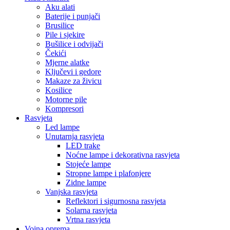
Aku alati
Baterije i punjači
Brusilice
Pile i sjekire
Bušilice i odvijači
Čekići
Mjerne alatke
Ključevi i gedore
Makaze za živicu
Kosilice
Motorne pile
Kompresori
Rasvjeta
Led lampe
Unutarnja rasvjeta
LED trake
Noćne lampe i dekorativna rasvjeta
Stojeće lampe
Stropne lampe i plafonjere
Zidne lampe
Vanjska rasvjeta
Reflektori i sigurnosna rasvjeta
Solarna rasvjeta
Vrtna rasvjeta
Vojna oprema