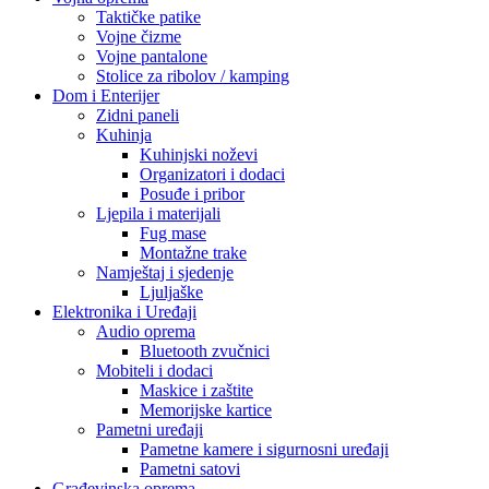
Taktičke patike
Vojne čizme
Vojne pantalone
Stolice za ribolov / kamping
Dom i Enterijer
Zidni paneli
Kuhinja
Kuhinjski noževi
Organizatori i dodaci
Posuđe i pribor
Ljepila i materijali
Fug mase
Montažne trake
Namještaj i sjedenje
Ljuljaške
Elektronika i Uređaji
Audio oprema
Bluetooth zvučnici
Mobiteli i dodaci
Maskice i zaštite
Memorijske kartice
Pametni uređaji
Pametne kamere i sigurnosni uređaji
Pametni satovi
Građevinska oprema