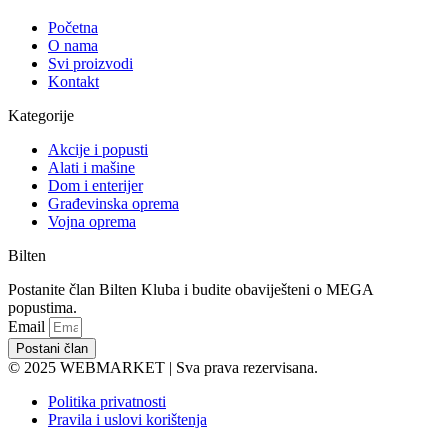
Početna
O nama
Svi proizvodi
Kontakt
Kategorije
Akcije i popusti
Alati i mašine
Dom i enterijer
Građevinska oprema
Vojna oprema
Bilten
Postanite član Bilten Kluba i budite obaviješteni o MEGA
popustima.
Email
Postani član
© 2025 WEBMARKET | Sva prava rezervisana.
Politika privatnosti
Pravila i uslovi korištenja