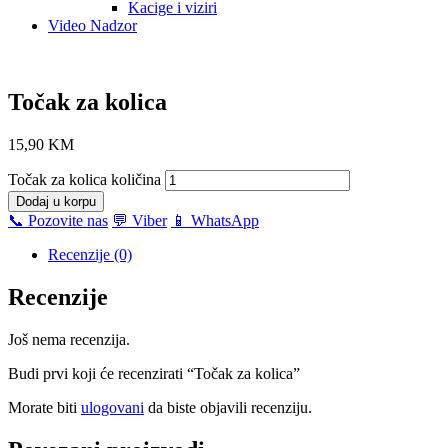
Kacige i viziri
Video Nadzor
Točak za kolica
15,90
KM
Točak za kolica količina
Dodaj u korpu
📞 Pozovite nas
💬 Viber
📱 WhatsApp
Recenzije (0)
Recenzije
Još nema recenzija.
Budi prvi koji će recenzirati “Točak za kolica”
Morate biti
ulogovani
da biste objavili recenziju.