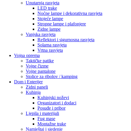
Unutarnja rasvjeta
LED trake
Noćne lampe i dekorativna rasvjeta
Stojeće lampe
Stropne lampe i plafonjere
Zidne lampe
Vanjska rasvjeta
Reflektori i sigurnosna rasvjeta
Solarna rasvjeta
Vrtna rasvjeta
Vojna oprema
Taktičke patike
Vojne čizme
Vojne pantalone
Stolice za ribolov / kamping
Dom i Enterijer
Zidni paneli
Kuhinja
Kuhinjski noževi
Organizatori i dodaci
Posuđe i pribor
Ljepila i materijali
Fug mase
Montažne trake
Namještaj i sjedenje