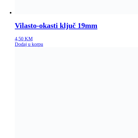
Vilasto-okasti ključ 19mm
4,50
KM
Dodaj u korpu