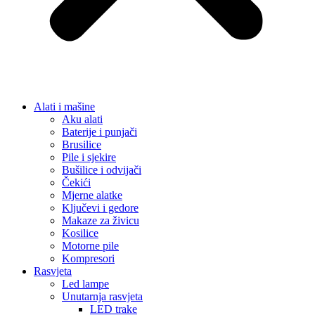
Alati i mašine
Aku alati
Baterije i punjači
Brusilice
Pile i sjekire
Bušilice i odvijači
Čekići
Mjerne alatke
Ključevi i gedore
Makaze za živicu
Kosilice
Motorne pile
Kompresori
Rasvjeta
Led lampe
Unutarnja rasvjeta
LED trake