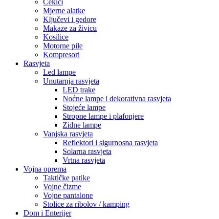
Čekići
Mjerne alatke
Ključevi i gedore
Makaze za živicu
Kosilice
Motorne pile
Kompresori
Rasvjeta
Led lampe
Unutarnja rasvjeta
LED trake
Noćne lampe i dekorativna rasvjeta
Stojeće lampe
Stropne lampe i plafonjere
Zidne lampe
Vanjska rasvjeta
Reflektori i sigurnosna rasvjeta
Solarna rasvjeta
Vrtna rasvjeta
Vojna oprema
Taktičke patike
Vojne čizme
Vojne pantalone
Stolice za ribolov / kamping
Dom i Enterijer