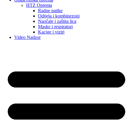
HTZ Oprema
Radne patike
Odijela i kombinezoni
Naočale i zaštita lica
Maske i respiratori
Kacige i viziri
Video Nadzor