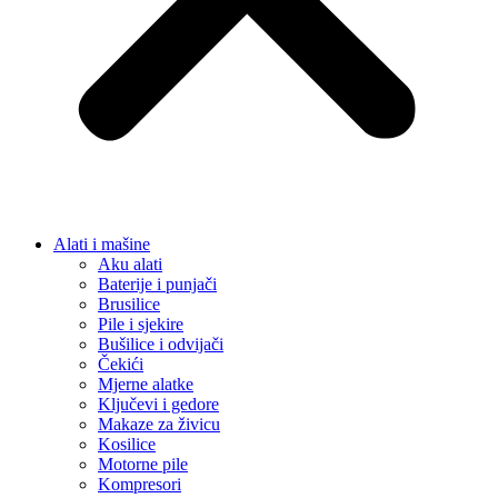
Alati i mašine
Aku alati
Baterije i punjači
Brusilice
Pile i sjekire
Bušilice i odvijači
Čekići
Mjerne alatke
Ključevi i gedore
Makaze za živicu
Kosilice
Motorne pile
Kompresori