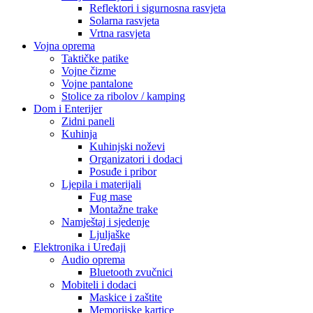
Reflektori i sigurnosna rasvjeta
Solarna rasvjeta
Vrtna rasvjeta
Vojna oprema
Taktičke patike
Vojne čizme
Vojne pantalone
Stolice za ribolov / kamping
Dom i Enterijer
Zidni paneli
Kuhinja
Kuhinjski noževi
Organizatori i dodaci
Posuđe i pribor
Ljepila i materijali
Fug mase
Montažne trake
Namještaj i sjedenje
Ljuljaške
Elektronika i Uređaji
Audio oprema
Bluetooth zvučnici
Mobiteli i dodaci
Maskice i zaštite
Memorijske kartice