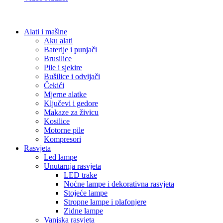
Alati i mašine
Aku alati
Baterije i punjači
Brusilice
Pile i sjekire
Bušilice i odvijači
Čekići
Mjerne alatke
Ključevi i gedore
Makaze za živicu
Kosilice
Motorne pile
Kompresori
Rasvjeta
Led lampe
Unutarnja rasvjeta
LED trake
Noćne lampe i dekorativna rasvjeta
Stojeće lampe
Stropne lampe i plafonjere
Zidne lampe
Vanjska rasvjeta