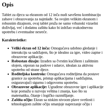
Opis
Tablet za djecu sa ekranom od 12 inča nudi savršenu kombinaciju
zabave i obrazovanja za najmlađe. Sa svojim velikim ekranom i
robusnim dizajnom, ovaj tablet pruža ne samo vrhunski vizuelni
doživljaj, već i dodatnu zaštitu kako bi izdržao svakodnevnu
upotrebu i eventualne nesreće.
Karakteristike:
Veliki ekran od 12 inča:
Omogućava udobno gledanje i
interakciju sa sadržajem, što je idealno za igre, video zapise i
obrazovne aplikacije.
Robustan dizajn:
Izrađen sa čvrstim kućištem i zaštitnim
slojem, otporan na padove i udarce, idealan za aktivnu
upotrebu od strane djece.
Roditeljska kontrola:
Omogućava roditeljima da postave
granice za upotrebu, pristup aplikacijama i sadržajima,
osiguravajući sigurnu i odgovornu upotrebu.
Obrazovne aplikacije:
Ugrađene obrazovne igre i aplikacije
koje pomažu u razvoju veština i znanja, kao što su
matematika, čitanje i logičko razmišljanje.
Zaštita očiju:
Ekran sa niskim nivoom plave svetlosti i
tehnologijom zaštite očiju smanjuje naprezanje očiju i