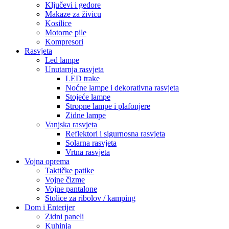
Ključevi i gedore
Makaze za živicu
Kosilice
Motorne pile
Kompresori
Rasvjeta
Led lampe
Unutarnja rasvjeta
LED trake
Noćne lampe i dekorativna rasvjeta
Stojeće lampe
Stropne lampe i plafonjere
Zidne lampe
Vanjska rasvjeta
Reflektori i sigurnosna rasvjeta
Solarna rasvjeta
Vrtna rasvjeta
Vojna oprema
Taktičke patike
Vojne čizme
Vojne pantalone
Stolice za ribolov / kamping
Dom i Enterijer
Zidni paneli
Kuhinja