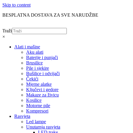
Skip to content
BESPLATNA DOSTAVA ZA SVE NARUDŽBE
Traži
×
Alati i mašine
Aku alati
Baterije i punjači
Brusilice
Pile i sjekire
Bušilice i odvijači
Čekići
Mjerne alatke
Ključevi i gedore
Makaze za živicu
Kosilice
Motorne pile
Kompresori
Rasvjeta
Led lampe
Unutarnja rasvjeta
LED trake