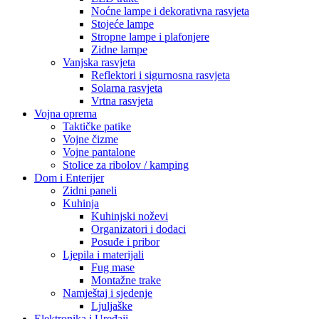
Noćne lampe i dekorativna rasvjeta
Stojeće lampe
Stropne lampe i plafonjere
Zidne lampe
Vanjska rasvjeta
Reflektori i sigurnosna rasvjeta
Solarna rasvjeta
Vrtna rasvjeta
Vojna oprema
Taktičke patike
Vojne čizme
Vojne pantalone
Stolice za ribolov / kamping
Dom i Enterijer
Zidni paneli
Kuhinja
Kuhinjski noževi
Organizatori i dodaci
Posuđe i pribor
Ljepila i materijali
Fug mase
Montažne trake
Namještaj i sjedenje
Ljuljaške
Elektronika i Uređaji