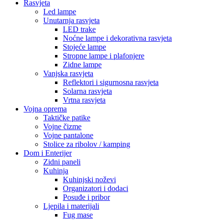
Rasvjeta
Led lampe
Unutarnja rasvjeta
LED trake
Noćne lampe i dekorativna rasvjeta
Stojeće lampe
Stropne lampe i plafonjere
Zidne lampe
Vanjska rasvjeta
Reflektori i sigurnosna rasvjeta
Solarna rasvjeta
Vrtna rasvjeta
Vojna oprema
Taktičke patike
Vojne čizme
Vojne pantalone
Stolice za ribolov / kamping
Dom i Enterijer
Zidni paneli
Kuhinja
Kuhinjski noževi
Organizatori i dodaci
Posuđe i pribor
Ljepila i materijali
Fug mase