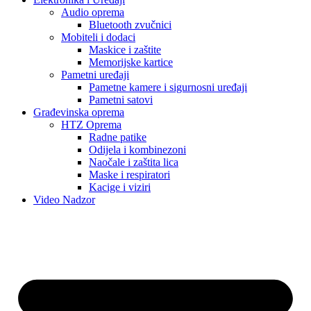
Audio oprema
Bluetooth zvučnici
Mobiteli i dodaci
Maskice i zaštite
Memorijske kartice
Pametni uređaji
Pametne kamere i sigurnosni uređaji
Pametni satovi
Građevinska oprema
HTZ Oprema
Radne patike
Odijela i kombinezoni
Naočale i zaštita lica
Maske i respiratori
Kacige i viziri
Video Nadzor