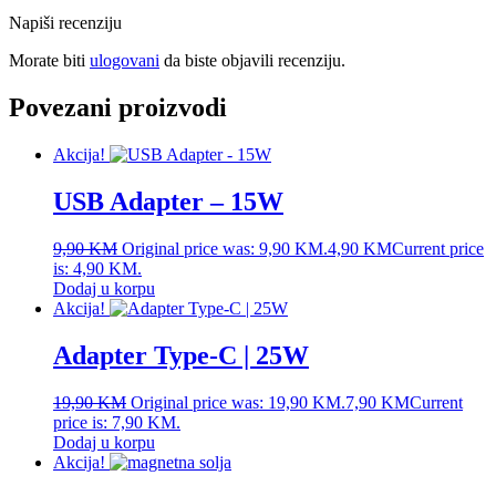
Napiši recenziju
Morate biti
ulogovani
da biste objavili recenziju.
Povezani proizvodi
Akcija!
USB Adapter – 15W
9,90
KM
Original price was: 9,90 KM.
4,90
KM
Current price
is: 4,90 KM.
Dodaj u korpu
Akcija!
Adapter Type-C | 25W
19,90
KM
Original price was: 19,90 KM.
7,90
KM
Current
price is: 7,90 KM.
Dodaj u korpu
Akcija!