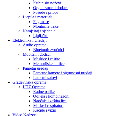
Kuhinjski noževi
Organizatori i dodaci
Posuđe i pribor
Ljepila i materijali
Fug mase
Montažne trake
Namještaj i sjedenje
Ljuljaške
Elektronika i Uređaji
Audio oprema
Bluetooth zvučnici
Mobiteli i dodaci
Maskice i zaštite
Memorijske kartice
Pametni uređaji
Pametne kamere i sigurnosni uređaji
Pametni satovi
Građevinska oprema
HTZ Oprema
Radne patike
Odijela i kombinezoni
Naočale i zaštita lica
Maske i respiratori
Kacige i viziri
Video Nadzor