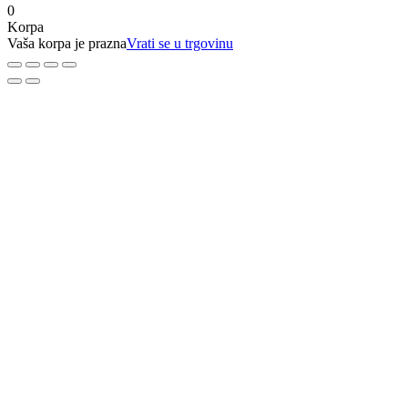
0
Korpa
Vaša korpa je prazna
Vrati se u trgovinu