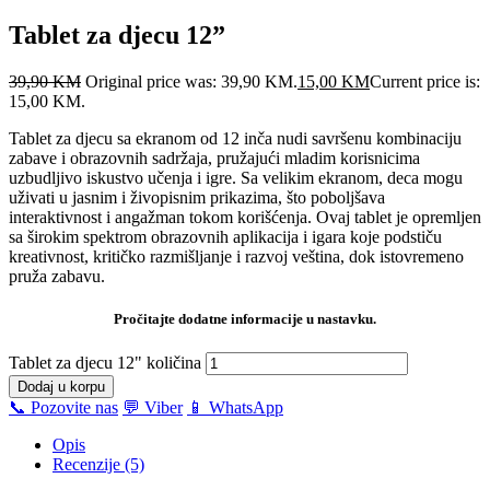
Tablet za djecu 12”
39,90
KM
Original price was: 39,90 KM.
15,00
KM
Current price is:
15,00 KM.
Tablet za djecu sa ekranom od 12 inča nudi savršenu kombinaciju
zabave i obrazovnih sadržaja, pružajući mladim korisnicima
uzbudljivo iskustvo učenja i igre. Sa velikim ekranom, deca mogu
uživati u jasnim i živopisnim prikazima, što poboljšava
interaktivnost i angažman tokom korišćenja. Ovaj tablet je opremljen
sa širokim spektrom obrazovnih aplikacija i igara koje podstiču
kreativnost, kritičko razmišljanje i razvoj veština, dok istovremeno
pruža zabavu.
Pročitajte dodatne informacije u nastavku.
Tablet za djecu 12" količina
Dodaj u korpu
📞 Pozovite nas
💬 Viber
📱 WhatsApp
Opis
Recenzije (5)