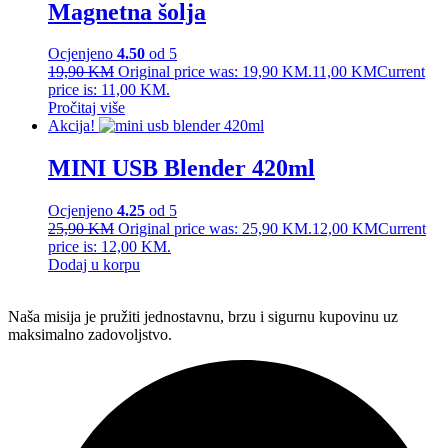
Magnetna šolja
Ocjenjeno
4.50
od 5
19,90
KM
Original price was: 19,90 KM.
11,00
KM
Current
price is: 11,00 KM.
Pročitaj više
Akcija!
MINI USB Blender 420ml
Ocjenjeno
4.25
od 5
25,90
KM
Original price was: 25,90 KM.
12,00
KM
Current
price is: 12,00 KM.
Dodaj u korpu
Naša misija je pružiti jednostavnu, brzu i sigurnu kupovinu uz
maksimalno zadovoljstvo.