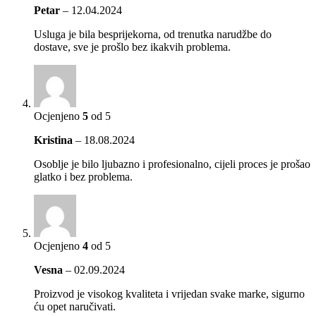
Petar
–
12.04.2024
Usluga je bila besprijekorna, od trenutka narudžbe do
dostave, sve je prošlo bez ikakvih problema.
Ocjenjeno
5
od 5
Kristina
–
18.08.2024
Osoblje je bilo ljubazno i profesionalno, cijeli proces je prošao
glatko i bez problema.
Ocjenjeno
4
od 5
Vesna
–
02.09.2024
Proizvod je visokog kvaliteta i vrijedan svake marke, sigurno
ću opet naručivati.