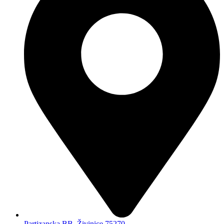
Partizanska BB, Živinice 75270