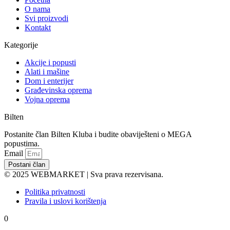
O nama
Svi proizvodi
Kontakt
Kategorije
Akcije i popusti
Alati i mašine
Dom i enterijer
Građevinska oprema
Vojna oprema
Bilten
Postanite član Bilten Kluba i budite obaviješteni o MEGA
popustima.
Email
Postani član
© 2025 WEBMARKET | Sva prava rezervisana.
Politika privatnosti
Pravila i uslovi korištenja
0