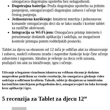
omogućava dugotrajnu upotrebu bez nelagodnosti.
Dugotrajna baterija:
Pruža dugotrajnu upotrebu sa jednim
punjenjem, omogućavajući dugotrajnu zabavu i učenje bez
čestog punjenja.
Jednostavno korišćenje:
Intuitivni interfejs i jednostavne
komande omogućavaju deci da se lako snađu i koriste tablet
za različite aktivnosti.
Integracija sa Wi-Fi-jem:
Omogućava pristup internetu i
preuzimanje dodatnih aplikacija i sadržaja, uz mogućnost
kontrole pristupa putem roditeljskih postavki.
Tablet za djecu sa ekranom od 12 inča je odličan alat za obrazovanje
i zabavu, nudeći robusnu izradu i napredne funkcije koje čine učenje
zabavnim i sigurnim. Idealno je rešenje za decu svih uzrasta,
pružajući im alat za istraživanje, igru i učenje.
Uživanje u bogatom vizuelnom iskustvu na velikom ekranu je dodatno
unapređeno podrškom za visoke rezolucije, što omogućava gledanje video
sadržaja u odličnom kvalitetu. Takođe, tablet je dizajniran sa intuitivnim
korisničkim interfejsom prilagođenim deci, omogućavajući im lako kretanje
kroz aplikacije i igre.
5 recenzija za
Tablet za djecu 12”