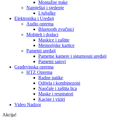
Montažne trake
Namještaj i sjedenje
Ljuljaške
Elektronika i Uređaji
Audio oprema
Bluetooth zvučnici
Mobiteli i dodaci
Maskice i zaštite
Memorijske kartice
Pametni uređaji
Pametne kamere i sigurnosni uređaji
Pametni satovi
Građevinska oprema
HTZ Oprema
Radne patike
Odijela i kombinezoni
Naočale i zaštita lica
Maske i respiratori
Kacige i viziri
Video Nadzor
Akcija!