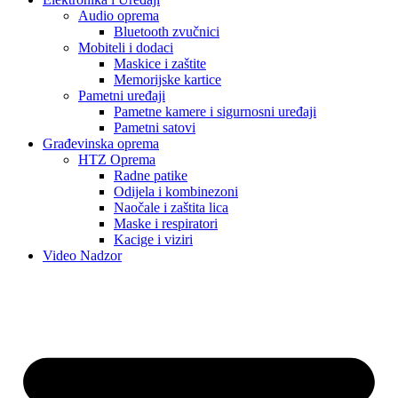
Audio oprema
Bluetooth zvučnici
Mobiteli i dodaci
Maskice i zaštite
Memorijske kartice
Pametni uređaji
Pametne kamere i sigurnosni uređaji
Pametni satovi
Građevinska oprema
HTZ Oprema
Radne patike
Odijela i kombinezoni
Naočale i zaštita lica
Maske i respiratori
Kacige i viziri
Video Nadzor