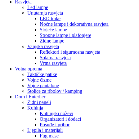
Rasvjeta
Led lampe
Unutarnja rasvjeta
LED trake
Noćne lampe i dekorativna rasvjeta
Stojeće lampe
Stropne lampe i plafonjere
Zidne lampe
Vanjska rasvjeta
Reflektori i sigurnosna rasvjeta
Solarna rasvjeta
Vrtna rasvjeta
Vojna oprema
Taktičke patike
Vojne čizme
Vojne pantalone
Stolice za ribolov / kamping
Dom i Enterijer
Zidni paneli
Kuhinja
Kuhinjski noževi
Organizatori i dodaci
Posuđe i pribor
Ljepila i materijali
Fug mase