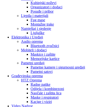
Kuhinjski noževi
Organizatori i dodaci
Posuđe i pribor
Ljepila i materijali
Fug mase
Montažne trake
Namještaj i sjedenje
Ljuljaške
Elektronika i Uređaji
Audio oprema
Bluetooth zvučnici
Mobiteli i dodaci
Maskice i zaštite
Memorijske kartice
Pametni uređaji
Pametne kamere i sigurnosni uređaji
Pametni satovi
Građevinska oprema
HTZ Oprema
Radne patike
Odijela i kombinezoni
Naočale i zaštita lica
Maske i respiratori
Kacige i viziri
Video Nadzor