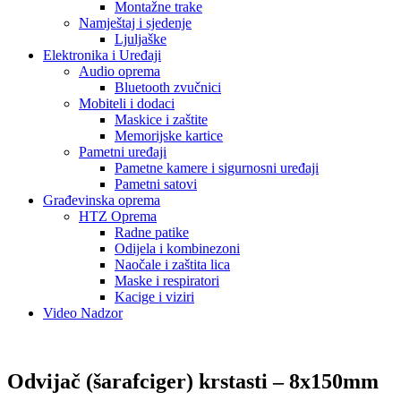
Montažne trake
Namještaj i sjedenje
Ljuljaške
Elektronika i Uređaji
Audio oprema
Bluetooth zvučnici
Mobiteli i dodaci
Maskice i zaštite
Memorijske kartice
Pametni uređaji
Pametne kamere i sigurnosni uređaji
Pametni satovi
Građevinska oprema
HTZ Oprema
Radne patike
Odijela i kombinezoni
Naočale i zaštita lica
Maske i respiratori
Kacige i viziri
Video Nadzor
Odvijač (šarafciger) krstasti – 8x150mm