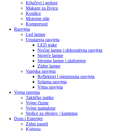
Ključevi i gedore
Makaze za živicu
Kosilice
Motorne pile
Kompresori
Rasvjeta
Led lampe
Unutarnja rasvjeta
LED trake
Noćne lampe i dekorativna rasvjeta
Stojeće lampe
Stropne lampe i plafonjere
Zidne lampe
Vanjska rasvjeta
Reflektori i sigurnosna rasvjeta
Solarna rasvjeta
Vrtna rasvjeta
Vojna oprema
Taktičke patike
Vojne čizme
Vojne pantalone
Stolice za ribolov / kamping
Dom i Enterijer
Zidni paneli
Kuhinja