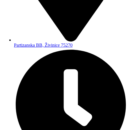
Partizanska BB, Živinice 75270