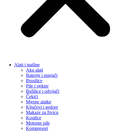
Alati i mašine
Aku alati
Baterije i punjači
Brusilice
Pile i sjekire
Bušilice i odvijači
Čekići
Mjerne alatke
Ključevi i gedore
Makaze za živicu
Kosilice
Motorne pile
Kompresori