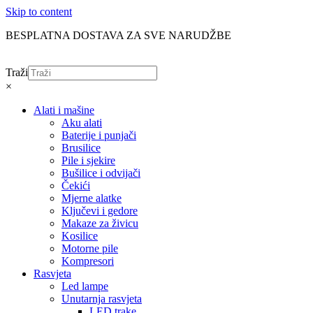
Skip to content
BESPLATNA DOSTAVA ZA SVE NARUDŽBE
Traži
×
Alati i mašine
Aku alati
Baterije i punjači
Brusilice
Pile i sjekire
Bušilice i odvijači
Čekići
Mjerne alatke
Ključevi i gedore
Makaze za živicu
Kosilice
Motorne pile
Kompresori
Rasvjeta
Led lampe
Unutarnja rasvjeta
LED trake