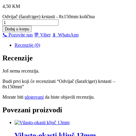
4,50
KM
Odvijač (šarafciger) krstasti - 8x150mm količina
Dodaj u korpu
📞 Pozovite nas
💬 Viber
📱 WhatsApp
Recenzije (0)
Recenzije
Još nema recenzija.
Budi prvi koji će recenzirati “Odvijač (šarafciger) krstasti –
8x150mm”
Morate biti
ulogovani
da biste objavili recenziju.
Povezani proizvodi
Vilasto-okasti ključ 13mm