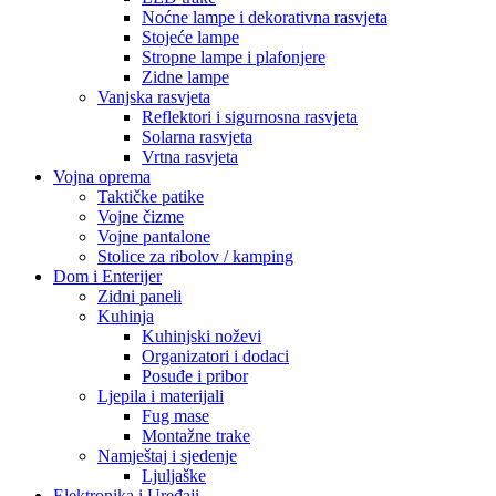
Noćne lampe i dekorativna rasvjeta
Stojeće lampe
Stropne lampe i plafonjere
Zidne lampe
Vanjska rasvjeta
Reflektori i sigurnosna rasvjeta
Solarna rasvjeta
Vrtna rasvjeta
Vojna oprema
Taktičke patike
Vojne čizme
Vojne pantalone
Stolice za ribolov / kamping
Dom i Enterijer
Zidni paneli
Kuhinja
Kuhinjski noževi
Organizatori i dodaci
Posuđe i pribor
Ljepila i materijali
Fug mase
Montažne trake
Namještaj i sjedenje
Ljuljaške
Elektronika i Uređaji