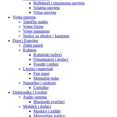
Reflektori i sigurnosna rasvjeta
Solarna rasvjeta
Vrtna rasvjeta
Vojna oprema
Taktičke patike
Vojne čizme
Vojne pantalone
Stolice za ribolov / kamping
Dom i Enterijer
Zidni paneli
Kuhinja
Kuhinjski noževi
Organizatori i dodaci
Posuđe i pribor
Ljepila i materijali
Fug mase
Montažne trake
Namještaj i sjedenje
Ljuljaške
Elektronika i Uređaji
Audio oprema
Bluetooth zvučnici
Mobiteli i dodaci
Maskice i zaštite
Memorijske kartice