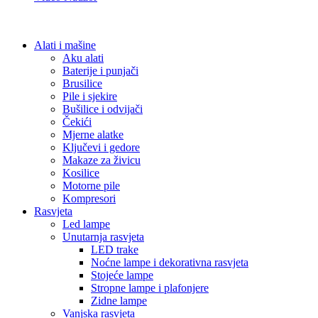
Alati i mašine
Aku alati
Baterije i punjači
Brusilice
Pile i sjekire
Bušilice i odvijači
Čekići
Mjerne alatke
Ključevi i gedore
Makaze za živicu
Kosilice
Motorne pile
Kompresori
Rasvjeta
Led lampe
Unutarnja rasvjeta
LED trake
Noćne lampe i dekorativna rasvjeta
Stojeće lampe
Stropne lampe i plafonjere
Zidne lampe
Vanjska rasvjeta