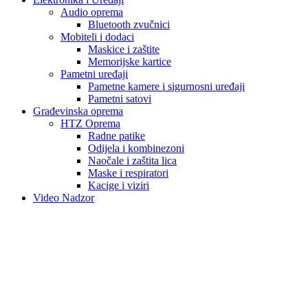
Audio oprema
Bluetooth zvučnici
Mobiteli i dodaci
Maskice i zaštite
Memorijske kartice
Pametni uređaji
Pametne kamere i sigurnosni uređaji
Pametni satovi
Građevinska oprema
HTZ Oprema
Radne patike
Odijela i kombinezoni
Naočale i zaštita lica
Maske i respiratori
Kacige i viziri
Video Nadzor