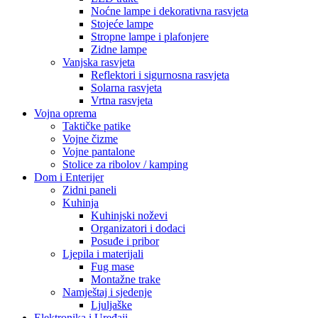
Noćne lampe i dekorativna rasvjeta
Stojeće lampe
Stropne lampe i plafonjere
Zidne lampe
Vanjska rasvjeta
Reflektori i sigurnosna rasvjeta
Solarna rasvjeta
Vrtna rasvjeta
Vojna oprema
Taktičke patike
Vojne čizme
Vojne pantalone
Stolice za ribolov / kamping
Dom i Enterijer
Zidni paneli
Kuhinja
Kuhinjski noževi
Organizatori i dodaci
Posuđe i pribor
Ljepila i materijali
Fug mase
Montažne trake
Namještaj i sjedenje
Ljuljaške
Elektronika i Uređaji