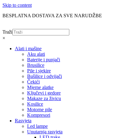
Skip to content
BESPLATNA DOSTAVA ZA SVE NARUDŽBE
Traži
×
Alati i mašine
Aku alati
Baterije i punjači
Brusilice
Pile i sjekire
Bušilice i odvijači
Čekići
Mjerne alatke
Ključevi i gedore
Makaze za živicu
Kosilice
Motorne pile
Kompresori
Rasvjeta
Led lampe
Unutarnja rasvjeta
LED trake