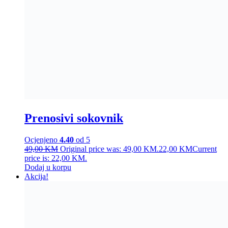
Prenosivi sokovnik
Ocjenjeno
4.40
od 5
49,00
KM
Original price was: 49,00 KM.
22,00
KM
Current
price is: 22,00 KM.
Dodaj u korpu
Akcija!