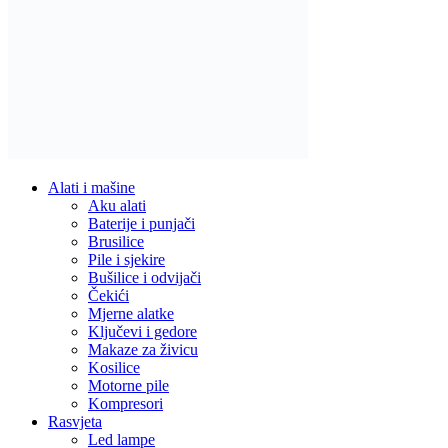
Alati i mašine
Aku alati
Baterije i punjači
Brusilice
Pile i sjekire
Bušilice i odvijači
Čekići
Mjerne alatke
Ključevi i gedore
Makaze za živicu
Kosilice
Motorne pile
Kompresori
Rasvjeta
Led lampe