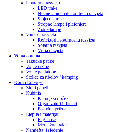
Unutarnja rasvjeta
LED trake
Noćne lampe i dekorativna rasvjeta
Stojeće lampe
Stropne lampe i plafonjere
Zidne lampe
Vanjska rasvjeta
Reflektori i sigurnosna rasvjeta
Solarna rasvjeta
Vrtna rasvjeta
Vojna oprema
Taktičke patike
Vojne čizme
Vojne pantalone
Stolice za ribolov / kamping
Dom i Enterijer
Zidni paneli
Kuhinja
Kuhinjski noževi
Organizatori i dodaci
Posuđe i pribor
Ljepila i materijali
Fug mase
Montažne trake
Namještaj i sjedenje