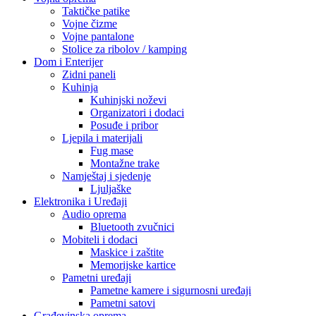
Taktičke patike
Vojne čizme
Vojne pantalone
Stolice za ribolov / kamping
Dom i Enterijer
Zidni paneli
Kuhinja
Kuhinjski noževi
Organizatori i dodaci
Posuđe i pribor
Ljepila i materijali
Fug mase
Montažne trake
Namještaj i sjedenje
Ljuljaške
Elektronika i Uređaji
Audio oprema
Bluetooth zvučnici
Mobiteli i dodaci
Maskice i zaštite
Memorijske kartice
Pametni uređaji
Pametne kamere i sigurnosni uređaji
Pametni satovi
Građevinska oprema