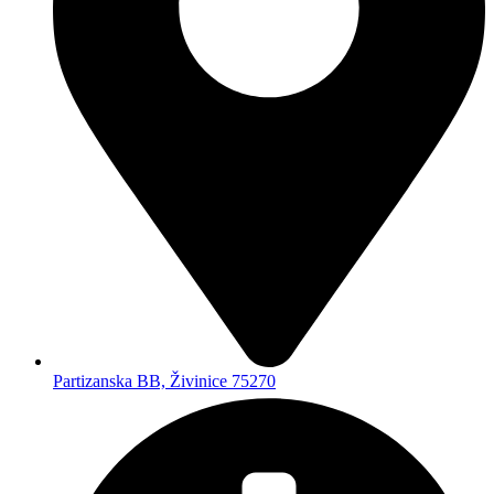
Partizanska BB, Živinice 75270