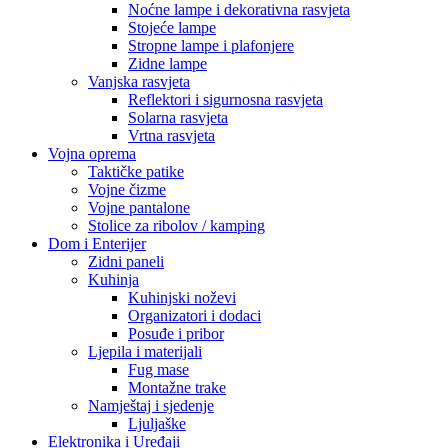
Noćne lampe i dekorativna rasvjeta
Stojeće lampe
Stropne lampe i plafonjere
Zidne lampe
Vanjska rasvjeta
Reflektori i sigurnosna rasvjeta
Solarna rasvjeta
Vrtna rasvjeta
Vojna oprema
Taktičke patike
Vojne čizme
Vojne pantalone
Stolice za ribolov / kamping
Dom i Enterijer
Zidni paneli
Kuhinja
Kuhinjski noževi
Organizatori i dodaci
Posuđe i pribor
Ljepila i materijali
Fug mase
Montažne trake
Namještaj i sjedenje
Ljuljaške
Elektronika i Uređaji