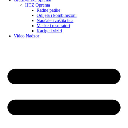
HTZ Oprema
Radne patike
Odijela i kombinezoni
Naočale i zaštita lica
Maske i respiratori
Kacige i viziri
Video Nadzor