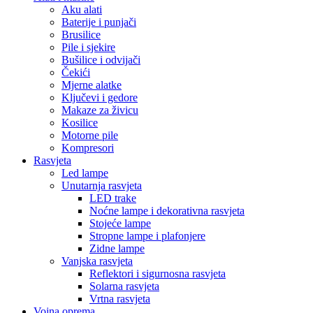
Aku alati
Baterije i punjači
Brusilice
Pile i sjekire
Bušilice i odvijači
Čekići
Mjerne alatke
Ključevi i gedore
Makaze za živicu
Kosilice
Motorne pile
Kompresori
Rasvjeta
Led lampe
Unutarnja rasvjeta
LED trake
Noćne lampe i dekorativna rasvjeta
Stojeće lampe
Stropne lampe i plafonjere
Zidne lampe
Vanjska rasvjeta
Reflektori i sigurnosna rasvjeta
Solarna rasvjeta
Vrtna rasvjeta
Vojna oprema