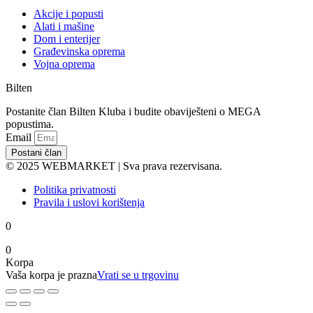
Akcije i popusti
Alati i mašine
Dom i enterijer
Građevinska oprema
Vojna oprema
Bilten
Postanite član Bilten Kluba i budite obaviješteni o MEGA
popustima.
Email
Postani član
© 2025 WEBMARKET | Sva prava rezervisana.
Politika privatnosti
Pravila i uslovi korištenja
0
0
Korpa
Vaša korpa je prazna
Vrati se u trgovinu