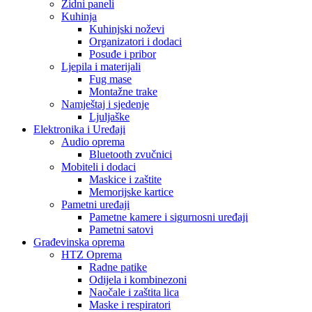
Zidni paneli
Kuhinja
Kuhinjski noževi
Organizatori i dodaci
Posuđe i pribor
Ljepila i materijali
Fug mase
Montažne trake
Namještaj i sjedenje
Ljuljaške
Elektronika i Uređaji
Audio oprema
Bluetooth zvučnici
Mobiteli i dodaci
Maskice i zaštite
Memorijske kartice
Pametni uređaji
Pametne kamere i sigurnosni uređaji
Pametni satovi
Građevinska oprema
HTZ Oprema
Radne patike
Odijela i kombinezoni
Naočale i zaštita lica
Maske i respiratori