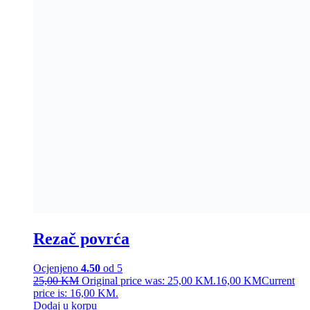
Rezač povrća
Ocjenjeno
4.50
od 5
25,00
KM
Original price was: 25,00 KM.
16,00
KM
Current
price is: 16,00 KM.
Dodaj u korpu