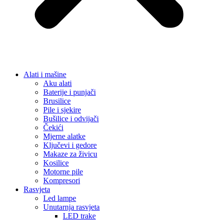
Alati i mašine
Aku alati
Baterije i punjači
Brusilice
Pile i sjekire
Bušilice i odvijači
Čekići
Mjerne alatke
Ključevi i gedore
Makaze za živicu
Kosilice
Motorne pile
Kompresori
Rasvjeta
Led lampe
Unutarnja rasvjeta
LED trake