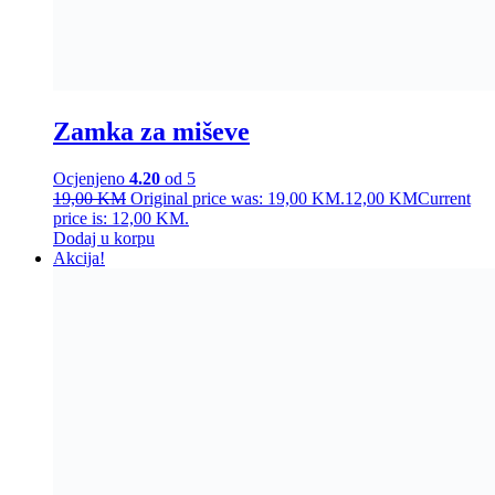
Zamka za miševe
Ocjenjeno
4.20
od 5
19,00
KM
Original price was: 19,00 KM.
12,00
KM
Current
price is: 12,00 KM.
Dodaj u korpu
Akcija!