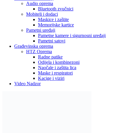
Audio oprema
Bluetooth zvučnici
Mobiteli i dodaci
Maskice i zaštite
Memorijske kartice
Pametni uređaji
Pametne kamere i sigurnosni uređaji
Pametni satovi
Građevinska oprema
HTZ Oprema
Radne patike
Odijela i kombinezoni
Naočale i zaštita lica
Maske i respiratori
Kacige i viziri
Video Nadzor