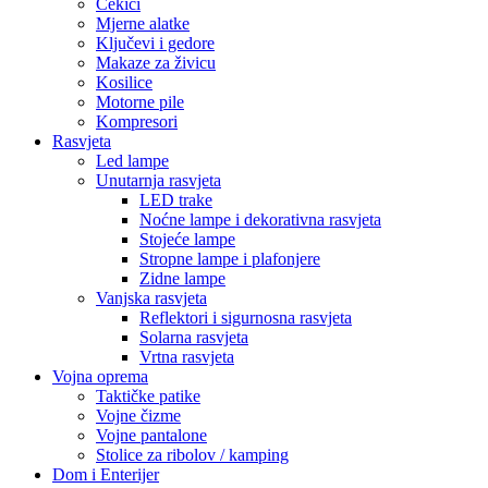
Čekići
Mjerne alatke
Ključevi i gedore
Makaze za živicu
Kosilice
Motorne pile
Kompresori
Rasvjeta
Led lampe
Unutarnja rasvjeta
LED trake
Noćne lampe i dekorativna rasvjeta
Stojeće lampe
Stropne lampe i plafonjere
Zidne lampe
Vanjska rasvjeta
Reflektori i sigurnosna rasvjeta
Solarna rasvjeta
Vrtna rasvjeta
Vojna oprema
Taktičke patike
Vojne čizme
Vojne pantalone
Stolice za ribolov / kamping
Dom i Enterijer