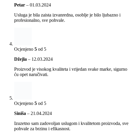
Ocjenjeno
5
od 5
Petar
–
01.03.2024
Usluga je bila zaista izvanredna, osoblje je bilo ljubazno i
profesionalno, sve pohvale.
Ocjenjeno
5
od 5
Džejla
–
12.03.2024
Proizvod je visokog kvaliteta i vrijedan svake marke, sigurno
ću opet naručivati.
Ocjenjeno
5
od 5
Siniša
–
21.04.2024
Izuzetno sam zadovoljan uslugom i kvalitetom proizvoda, sve