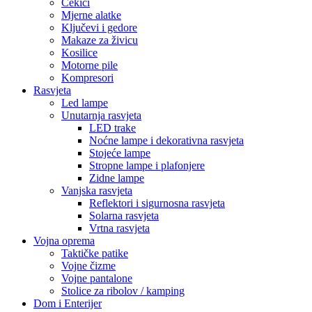
Čekići
Mjerne alatke
Ključevi i gedore
Makaze za živicu
Kosilice
Motorne pile
Kompresori
Rasvjeta
Led lampe
Unutarnja rasvjeta
LED trake
Noćne lampe i dekorativna rasvjeta
Stojeće lampe
Stropne lampe i plafonjere
Zidne lampe
Vanjska rasvjeta
Reflektori i sigurnosna rasvjeta
Solarna rasvjeta
Vrtna rasvjeta
Vojna oprema
Taktičke patike
Vojne čizme
Vojne pantalone
Stolice za ribolov / kamping
Dom i Enterijer