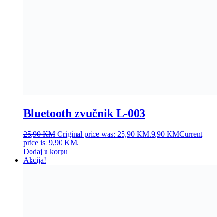
Bluetooth zvučnik L-003
25,90
KM
Original price was: 25,90 KM.
9,90
KM
Current
price is: 9,90 KM.
Dodaj u korpu
Akcija!