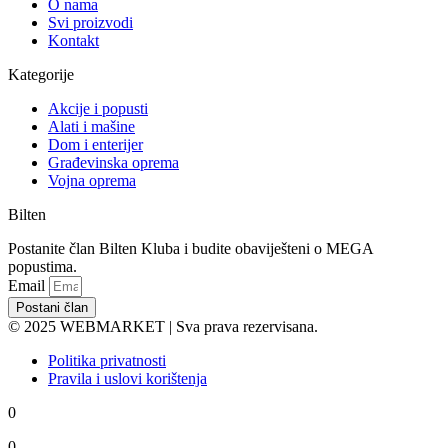
Početna
O nama
Svi proizvodi
Kontakt
Kategorije
Akcije i popusti
Alati i mašine
Dom i enterijer
Građevinska oprema
Vojna oprema
Bilten
Postanite član Bilten Kluba i budite obaviješteni o MEGA
popustima.
Email
Postani član
© 2025 WEBMARKET | Sva prava rezervisana.
Politika privatnosti
Pravila i uslovi korištenja
0