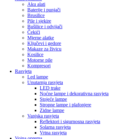
Aku alati
Baterije i punjači
Brusilice
Pile i sjekire
Bušilice i odvijači
Čekići
Mjerne alatke
Ključevi i gedore
Makaze za živicu
Kosilice
Motorne pile
Kompresori
Rasvjeta
Led lampe
Unutarnja rasvjeta
LED trake
Noćne lampe i dekorativna rasvjeta
Stojeće lampe
Stropne lampe i plafonjere
Zidne lampe
Vanjska rasvjeta
Reflektori i sigurnosna rasvjeta
Solarna rasvjeta
Vrtna rasvjeta
Vojna oprema