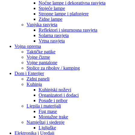
Noćne lampe i dekorativna rasvjeta
Stojeće lampe
Stropne lampe i plafonjere
Zidne lampe
Vanjska rasvjeta
Reflektori i sigurnosna rasvjeta
Solarna rasvjeta
Vrtna rasvjeta
Vojna oprema
Taktičke patike
Vojne čizme
Vojne pantalone
Stolice za ribolov / kamping
Dom i Enterijer
Zidni paneli
Kuhinja
Kuhinjski noževi
Organizatori i dodaci
Posuđe i pribor
Ljepila i materijali
Fug mase
Montažne trake
Namještaj i sjedenje
Ljuljaške
Elektronika i Uređaji