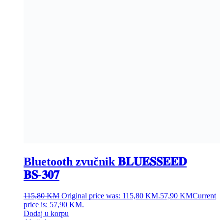
Bluetooth zvučnik 𝐁𝐋𝐔𝐄𝐒𝐒𝐄𝐄𝐃
𝐁𝐒-𝟑𝟎𝟕
115,80
KM
Original price was: 115,80 KM.
57,90
KM
Current
price is: 57,90 KM.