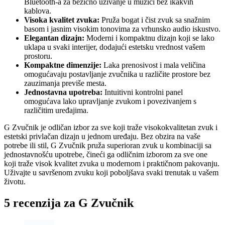
Bluetooth povezivanje:
Jednostavno parite svoj uređaj putem
Bluetooth-a za bežično uživanje u muzici bez ikakvih
kablova.
Visoka kvalitet zvuka:
Pruža bogat i čist zvuk sa snažnim
basom i jasnim visokim tonovima za vrhunsko audio iskustvo.
Elegantan dizajn:
Moderni i kompaktnu dizajn koji se lako
uklapa u svaki interijer, dodajući estetsku vrednost vašem
prostoru.
Kompaktne dimenzije:
Laka prenosivost i mala veličina
omogućavaju postavljanje zvučnika u različite prostore bez
zauzimanja previše mesta.
Jednostavna upotreba:
Intuitivni kontrolni panel
omogućava lako upravljanje zvukom i povezivanjem s
različitim uređajima.
G Zvučnik je odličan izbor za sve koji traže visokokvalitetan zvuk i
estetski privlačan dizajn u jednom uređaju. Bez obzira na vaše
potrebe ili stil, G Zvučnik pruža superioran zvuk u kombinaciji sa
jednostavnošću upotrebe, čineći ga odličnim izborom za sve one
koji traže visok kvalitet zvuka u modernom i praktičnom pakovanju.
Uživajte u savršenom zvuku koji poboljšava svaki trenutak u vašem
životu.
5 recenzija za
G Zvučnik