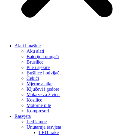
Alati i mašine
Aku alati
Baterije i punjači
Brusilice
Pile i sjekire
Bušilice i odvijači
Čekići
Mjerne alatke
Ključevi i gedore
Makaze za živicu
Kosilice
Motorne pile
Kompresori
Rasvjeta
Led lampe
Unutarnja rasvjeta
LED trake