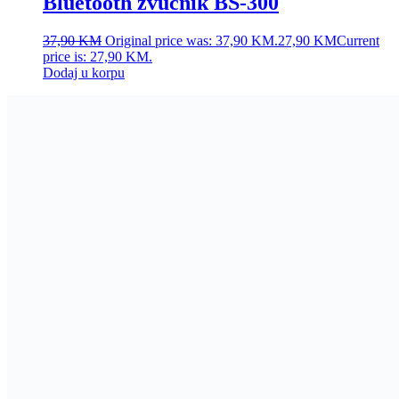
Bluetooth zvučnik BS-300
37,90
KM
Original price was: 37,90 KM.
27,90
KM
Current
price is: 27,90 KM.
Dodaj u korpu