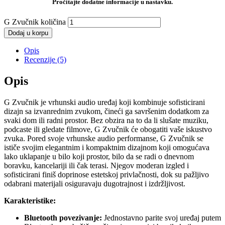
Pročitajte dodatne informacije u nastavku.
G Zvučnik količina
Dodaj u korpu
📞 Pozovite nas
💬 Viber
📱 WhatsApp
Opis
Recenzije (5)
Opis
G Zvučnik je vrhunski audio uređaj koji kombinuje sofisticirani
dizajn sa izvanrednim zvukom, čineći ga savršenim dodatkom za
svaki dom ili radni prostor. Bez obzira na to da li slušate muziku,
podcaste ili gledate filmove, G Zvučnik će obogatiti vaše iskustvo
zvuka. Pored svoje vrhunske audio performanse, G Zvučnik se
ističe svojim elegantnim i kompaktnim dizajnom koji omogućava
lako uklapanje u bilo koji prostor, bilo da se radi o dnevnom
boravku, kancelariji ili čak terasi. Njegov moderan izgled i
sofisticirani finiš doprinose estetskoj privlačnosti, dok su pažljivo
odabrani materijali osiguravaju dugotrajnost i izdržljivost.
Karakteristike: