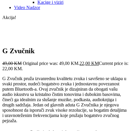
Kacige i viziri
Video Nadzor
Akcija!
G Zvučnik
49,00
KM
Original price was: 49,00 KM.
22,00
KM
Current price is:
22,00 KM.
G Zvučnik pruža izvanrednu kvalitetu zvuka i savršeno se uklapa u
svaki prostor, nudeći bogatstvo zvuka i jednostavnu povezanost
putem Bluetooth-a. Ovaj zvučnik je dizajniran da obogati vašu
audio iskustvu sa kristalno čistim tonovima i dubokim basovima,
čineći ga idealnim za slušanje muzike, podkasta, audioknjiga i
drugih sadržaja. Jedan od glavnih aduta G Zvučnika je njegova
sposobnost da isporuči zvuk visoke rezolucije, sa bogatim detaljima
i uravnoteženim frekvencijama koje pružaju bogatstvo zvučnog
pejzaža.