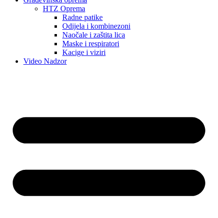
HTZ Oprema
Radne patike
Odijela i kombinezoni
Naočale i zaštita lica
Maske i respiratori
Kacige i viziri
Video Nadzor