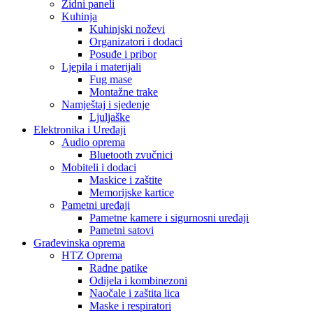
Zidni paneli
Kuhinja
Kuhinjski noževi
Organizatori i dodaci
Posuđe i pribor
Ljepila i materijali
Fug mase
Montažne trake
Namještaj i sjedenje
Ljuljaške
Elektronika i Uređaji
Audio oprema
Bluetooth zvučnici
Mobiteli i dodaci
Maskice i zaštite
Memorijske kartice
Pametni uređaji
Pametne kamere i sigurnosni uređaji
Pametni satovi
Građevinska oprema
HTZ Oprema
Radne patike
Odijela i kombinezoni
Naočale i zaštita lica
Maske i respiratori