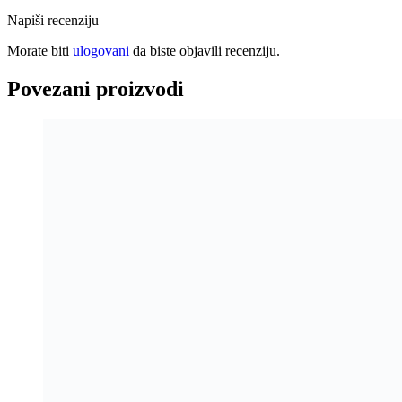
pohvale za brzinu i efikasnost.
Napiši recenziju
Morate biti
ulogovani
da biste objavili recenziju.
Povezani proizvodi