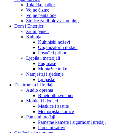
Taktičke patike
Vojne čizme
Vojne pantalone
Stolice za ribolov / kamping
Dom i Enterijer
Zidni paneli
Kuhinja
Kuhinjski noževi
Organizatori i dodaci
Posuđe i pribor
Ljepila i materijali
Fug mase
Montažne trake
Namještaj i sjedenje
Ljuljaške
Elektronika i Uređaji
Audio oprema
Bluetooth zvučnici
Mobiteli i dodaci
Maskice i zaštite
Memorijske kartice
Pametni uređaji
Pametne kamere i sigurnosni uređaji
Pametni satovi
Građevinska oprema