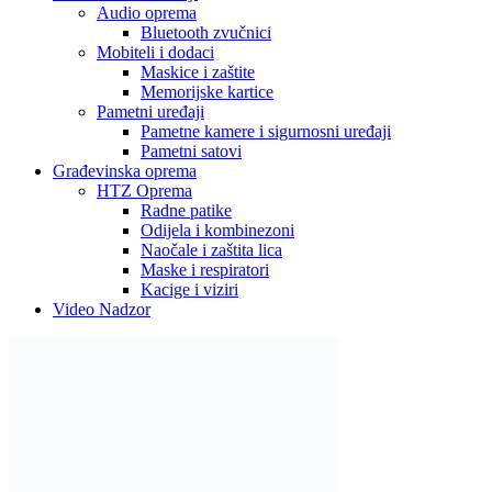
Audio oprema
Bluetooth zvučnici
Mobiteli i dodaci
Maskice i zaštite
Memorijske kartice
Pametni uređaji
Pametne kamere i sigurnosni uređaji
Pametni satovi
Građevinska oprema
HTZ Oprema
Radne patike
Odijela i kombinezoni
Naočale i zaštita lica
Maske i respiratori
Kacige i viziri
Video Nadzor