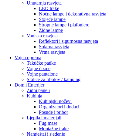
Unutarnja rasvjeta
LED trake
Noćne lampe i dekorativna rasvjeta
Stojeće lampe
Stropne lampe i plafonjere
Zidne lampe
Vanjska rasvjeta
Reflektori i sigurnosna rasvjeta
Solarna rasvjeta
Vrtna rasvjeta
Vojna oprema
Taktičke patike
Vojne čizme
Vojne pantalone
Stolice za ribolov / kamping
Dom i Enterijer
Zidni paneli
Kuhinja
Kuhinjski noževi
Organizatori i dodaci
Posuđe i pribor
Ljepila i materijali
Fug mase
Montažne trake
Namještaj i sjedenje