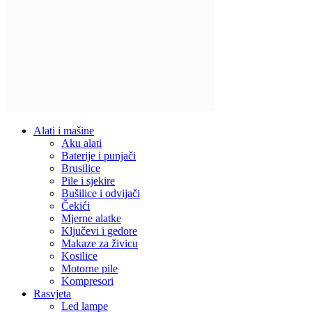
Alati i mašine
Aku alati
Baterije i punjači
Brusilice
Pile i sjekire
Bušilice i odvijači
Čekići
Mjerne alatke
Ključevi i gedore
Makaze za živicu
Kosilice
Motorne pile
Kompresori
Rasvjeta
Led lampe